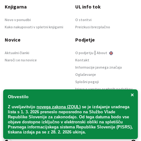
Knjigarna
UL info tok
Novo v ponudbi
O storitvi
Kako nakupovati v spletni knjigarni
Preizkusi brezplačno
Novice
Podjetje
|
Aktualni članki
O podjetju
About
Naroči se na novice
Kontakt
Informacije javnega značaja
Oglaševanje
Splošni pogoji
Izjava o varstvu osebnih podatkov
×
E-dražbe
Obvestilo
Z uveljavitvijo
novega zakona (ZOUL)
se je
izdajanje uradnega
lista s 1. 3. 2026 preneslo
neposredno
na Službo Vlade
Republike Slovenije za zakonodajo
. Od tega datuma bodo vse
objave dostopne izključno v elektronski obliki na spletišču
Pravnega informacijskega sistema Republike Slovenije (PISRS),
Uradni list d. o. o. – v likvidaciji / Vse pravice pridržane.
tiskana izdaja pa se z 28. 2. 2026 ukinja.
Pravna obvestila
/
Piškotki
/ Avtorji:
TriTim spletna agencija
v sodelovanju z