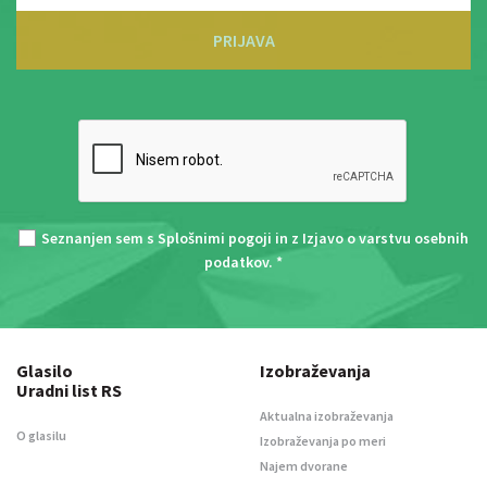
PRIJAVA
Seznanjen sem s
Splošnimi pogoji
in z
Izjavo o varstvu osebnih
podatkov
. *
Glasilo
Izobraževanja
Uradni list RS
Aktualna izobraževanja
O glasilu
Izobraževanja po meri
Najem dvorane