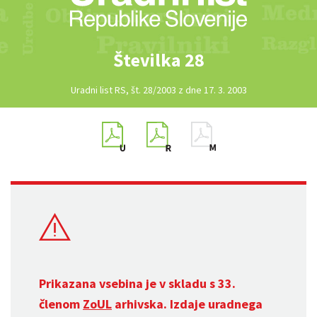
Številka 28
Uradni list RS, št. 28/2003 z dne 17. 3. 2003
Prikazana vsebina je v skladu s 33.
členom
ZoUL
arhivska. Izdaje uradnega