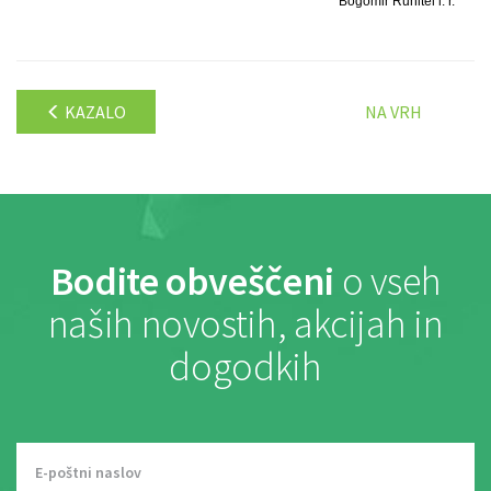
Bogomir Ruhitel l. r.
KAZALO
NA VRH
Bodite obveščeni
o vseh
naših novostih, akcijah in
dogodkih