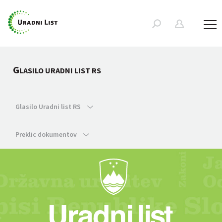
G
LASILO URADNI LIST RS
Glasilo Uradni list RS
Preklic dokumentov