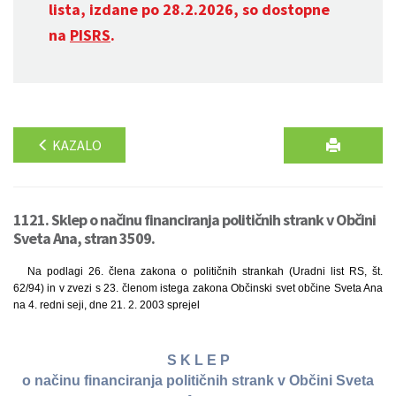
lista, izdane po 28.2.2026, so dostopne
na
PISRS
.
KAZALO
1121. Sklep o načinu financiranja političnih strank v Občini
Sveta Ana, stran 3509.
Na podlagi 26. člena zakona o političnih strankah (Uradni list RS, št.
62/94) in v zvezi s 23. členom istega zakona Občinski svet občine Sveta Ana
na 4. redni seji, dne 21. 2. 2003 sprejel
S K L E P
o načinu financiranja političnih strank v Občini Sveta