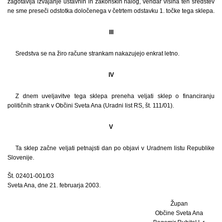
zagotavlja izvajanje ustavnih in zakonskih nalog, vendar višina teh sredstev
ne sme preseči odstotka določenega v četrtem odstavku 1. točke tega sklepa.
III
Sredstva se na žiro račune strankam nakazujejo enkrat letno.
IV
Z dnem uveljavitve tega sklepa preneha veljati sklep o financiranju
političnih strank v Občini Sveta Ana (Uradni list RS, št. 111/01).
V
Ta sklep začne veljati petnajsti dan po objavi v Uradnem listu Republike
Slovenije.
Št. 02401-001/03
Sveta Ana, dne 21. februarja 2003.
Župan
Občine Sveta Ana