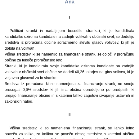
Ana
I
Politični stranki (v nadaljnjem besedilu: stranka), ki je kandidirala
kandidatke oziroma kandidate na zadnjih volitvah v občinski svet, se dodelijo
sredstva iz proračuna občine sorazmerno številu glasov volivcev, ki jih je
dobila na volitvah.
Višina sredstev, ki se namenijo za financiranje strank, se določi v proračunu
občine za tekoče proračunsko leto.
Stranki, ki je kandidirala svoje kandidatke oziroma kandidate na zadnjih
volitvah v občinski svet občine se dodeli 40,26 tolarjev na glas volivca, ki je
veljavno glasoval za to stranko.
Sredstva iz proračuna, ki so namenjena za financiranje strank, ne smejo
presegati 0,6% sredstev, ki jih ima občina opredeljene po predpisih, ki
urejajo financiranje občine in s katerimi lahko zagotovi izvajanje ustavnih in
zakonskih nalog.
II
Višina sredstev, ki so namenjena financiranju strank, se lahko letno
poveča za toliko, za kolikor se poveča obseg sredstev, s katerimi občina