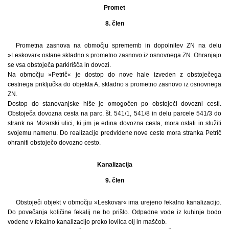
Promet
8. člen
Prometna zasnova na območju sprememb in dopolnitev ZN na delu
»Leskovar« ostane skladno s prometno zasnovo iz osnovnega ZN. Ohranjajo
se vsa obstoječa parkirišča in dovozi.
Na območju »Petrič« je dostop do nove hale izveden z obstoječega
cestnega priključka do objekta A, skladno s prometno zasnovo iz osnovnega
ZN.
Dostop do stanovanjske hiše je omogočen po obstoječi dovozni cesti.
Obstoječa dovozna cesta na parc. št. 541/1, 541/8 in delu parcele 541/3 do
strank na Mizarski ulici, ki jim je edina dovozna cesta, mora ostati in služiti
svojemu namenu. Do realizacije predvidene nove ceste mora stranka Petrič
ohraniti obstoječo dovozno cesto.
Kanalizacija
9. člen
Obstoječi objekt v območju »Leskovar« ima urejeno fekalno kanalizacijo.
Do povečanja količine fekalij ne bo prišlo. Odpadne vode iz kuhinje bodo
vodene v fekalno kanalizacijo preko lovilca olj in maščob.