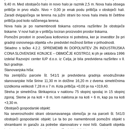
9,40 m. Med obstoječo halo in novo halo je razmik 2,5 m. Nova hala obsega
pritličje in prvo etažo. Nivo + 0,00 je enak podu pritličja v obstoječi hali.
Zaradi dvigajočega se terena na južni strani bo nova hala imela tri četrtine
pritličja pod koto raščenega terena.
Nova hala je po namembnosti tiskarna oziroma razširitev že obstoječe
tiskarne. V novi hali je v pritličju lociran proizvodni prostor tiskarna.
Pomožni prostori in povečava kotlovnice ni potrebna, ker je investitor že pri
gradnji osnovnega objekta «A« predvidel možnost širitve v prihodnosti.
Skladno s točko 4.2.2. SPREMEMB IN DOPOLNITEV ZN INDUSTRIJSKA
CONA SLOVENSKE KONJICE – OBMOČJE KOSTROJ, ki jih je oktobra 1996
izdelal Razvojni center IUP d.o.o. iz Celja, je bila predvidena razširitev v II.
fazi gradnje.
Stanovanjska hiša:
Na zemljišču parcele št. 541/1 je predvidena gradnja enodružinske
stanovanjske hiše širine 11,30 m in dolžine 16,20 m z dvema simetričnima
izzidkoma velikosti 7,28 m x 7 m. Kota pritličja +0,00 je na +319,40.
Streha je simetrična štirikapnica v naklonu 75 stopinj spodaj in 15 stopinj
zgoraj. Sleme je na koti + 8 m, lom naklona je na koti + 6 m, kap pa na koti
+3,30 m.
Obstoječi gospodarski objekt:
Na severovzhodni strani obravnavanega območja je na parceli št. 541/3
obstoječi gospodarski objekt. Le ta bo po namembnosti pomožni objekt s
shrambami in garažo za potrebe stanovalcev v novi hiši. Gabariti objekta