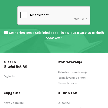
Seznanjen sem s
Splošnimi pogoji
in z
Izjavo o varstvu osebnih
podatkov
. *
Glasilo
Izobraževanja
Uradni list RS
Aktualna izobraževanja
O glasilu
Izobraževanja po meri
Najem dvorane
Knjigarna
UL info tok
Novo v ponudbi
O storitvi