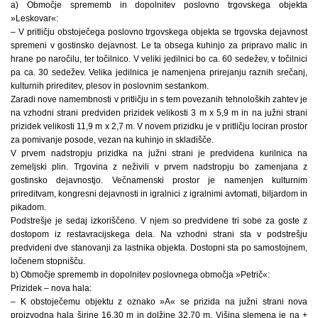
a) Območje sprememb in dopolnitev poslovno trgovskega objekta
»Leskovar«:
– V pritličju obstoječega poslovno trgovskega objekta se trgovska dejavnost
spremeni v gostinsko dejavnost. Le ta obsega kuhinjo za pripravo malic in
hrane po naročilu, ter točilnico. V veliki jedilnici bo ca. 60 sedežev, v točilnici
pa ca. 30 sedežev. Velika jedilnica je namenjena prirejanju raznih srečanj,
kulturnih prireditev, plesov in poslovnim sestankom.
Zaradi nove namembnosti v pritličju in s tem povezanih tehnoloških zahtev je
na vzhodni strani predviden prizidek velikosti 3 m x 5,9 m in na južni strani
prizidek velikosti 11,9 m x 2,7 m. V novem prizidku je v pritličju lociran prostor
za pomivanje posode, vezan na kuhinjo in skladišče.
V prvem nadstropju prizidka na južni strani je predvidena kurilnica na
zemeljski plin. Trgovina z neživili v prvem nadstropju bo zamenjana z
gostinsko dejavnostjo. Večnamenski prostor je namenjen kulturnim
prireditvam, kongresni dejavnosti in igralnici z igralnimi avtomati, biljardom in
pikadom.
Podstrešje je sedaj izkoriščeno. V njem so predvidene tri sobe za goste z
dostopom iz restavracijskega dela. Na vzhodni strani sta v podstrešju
predvideni dve stanovanji za lastnika objekta. Dostopni sta po samostojnem,
ločenem stopnišču.
b) Območje sprememb in dopolnitev poslovnega območja »Petrič«:
Prizidek – nova hala:
– K obstoječemu objektu z oznako »A« se prizida na južni strani nova
proizvodna hala širine 16,30 m in dolžine 32,70 m. Višina slemena je na +