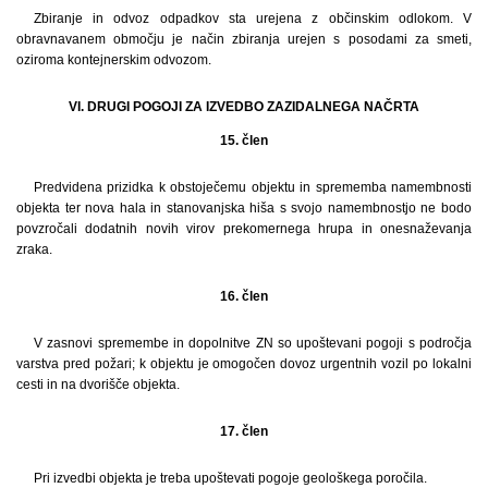
Zbiranje in odvoz odpadkov sta urejena z občinskim odlokom. V
obravnavanem območju je način zbiranja urejen s posodami za smeti,
oziroma kontejnerskim odvozom.
VI. DRUGI POGOJI ZA IZVEDBO ZAZIDALNEGA NAČRTA
15. člen
Predvidena prizidka k obstoječemu objektu in sprememba namembnosti
objekta ter nova hala in stanovanjska hiša s svojo namembnostjo ne bodo
povzročali dodatnih novih virov prekomernega hrupa in onesnaževanja
zraka.
16. člen
V zasnovi spremembe in dopolnitve ZN so upoštevani pogoji s področja
varstva pred požari; k objektu je omogočen dovoz urgentnih vozil po lokalni
cesti in na dvorišče objekta.
17. člen
Pri izvedbi objekta je treba upoštevati pogoje geološkega poročila.