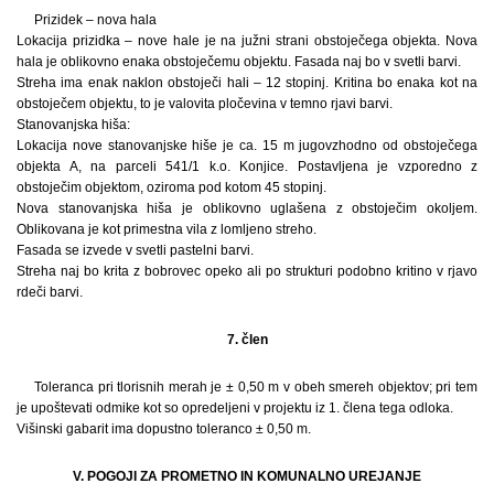
Prizidek – nova hala
Lokacija prizidka – nove hale je na južni strani obstoječega objekta. Nova
hala je oblikovno enaka obstoječemu objektu. Fasada naj bo v svetli barvi.
Streha ima enak naklon obstoječi hali – 12 stopinj. Kritina bo enaka kot na
obstoječem objektu, to je valovita pločevina v temno rjavi barvi.
Stanovanjska hiša:
Lokacija nove stanovanjske hiše je ca. 15 m jugovzhodno od obstoječega
objekta A, na parceli 541/1 k.o. Konjice. Postavljena je vzporedno z
obstoječim objektom, oziroma pod kotom 45 stopinj.
Nova stanovanjska hiša je oblikovno uglašena z obstoječim okoljem.
Oblikovana je kot primestna vila z lomljeno streho.
Fasada se izvede v svetli pastelni barvi.
Streha naj bo krita z bobrovec opeko ali po strukturi podobno kritino v rjavo
rdeči barvi.
7. člen
Toleranca pri tlorisnih merah je ± 0,50 m v obeh smereh objektov; pri tem
je upoštevati odmike kot so opredeljeni v projektu iz 1. člena tega odloka.
Višinski gabarit ima dopustno toleranco ± 0,50 m.
V. POGOJI ZA PROMETNO IN KOMUNALNO UREJANJE