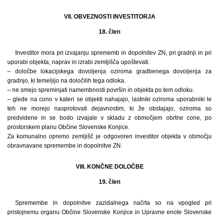
VII. OBVEZNOSTI INVESTITORJA
18. člen
Investitor mora pri izvajanju sprememb in dopolnitev ZN, pri gradnji in pri
uporabi objekta, naprav in izrabi zemljišča upoštevati:
– določbe lokacijskega dovoljenja oziroma gradbenega dovoljenja za
gradnjo, ki temeljijo na določilih tega odloka.
– ne smejo spreminjati namembnosti površin in objekta po tem odloku.
– glede na cono v kateri se objekti nahajajo, lastniki oziroma uporabniki le
teh ne morejo nasprotovati dejavnostim, ki že obstajajo, oziroma so
predvidene in se bodo izvajale v skladu z območjem obrtne cone, po
prostorskem planu Občine Slovenske Konjice.
Za komunalno opremo zemljišč je odgovoren investitor objekta v območju
obravnavane spremembe in dopolnitve ZN.
VIII. KONČNE DOLOČBE
19. člen
Spremembe in dopolnitve zazidalnega načrta so na vpogled pri
pristojnemu organu Občine Slovenske Konjice in Upravne enote Slovenske