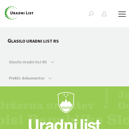
G
LASILO URADNI LIST RS
Glasilo Uradni list RS
Preklic dokumentov