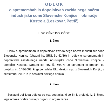
O D L O K
o spremembah in dopolnitvah zazidalnega načrta
industrijske cone Slovenske Konjice – območje
Kostroja (Leskovar, Petrič)
I. SPLOŠNE DOLOČBE
1. člen
Odlok o spremembah in dopolnitvah zazidalnega načrta Industrijske cone
Slovenske Konjice (Uradni list SRS, št. 41/86) in odlok o spremembah in
dopolnitvah zazidalnega načrta Industrijske cone Slovenske Konjice –
območje Kostroja (Uradni list RS, št. 56/97) se spremeni in dopolni po
projektu št. 148/2002, ki ga je izdelal Eko design s.p. iz Slovenskih Konjic, v
septembru 2002 in je sestavni del tega odloka.
2. člen
Sestavni del tega odloka so vsa soglasja, ki so jih k projektu iz 1. člena
tega odloka podali pristojni organi in organizacije.