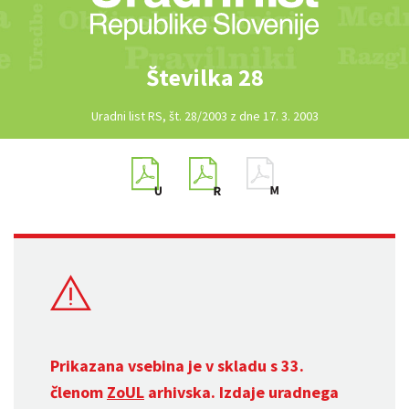
Številka 28
Uradni list RS, št. 28/2003 z dne 17. 3. 2003
Prikazana vsebina je v skladu s 33.
členom
ZoUL
arhivska. Izdaje uradnega