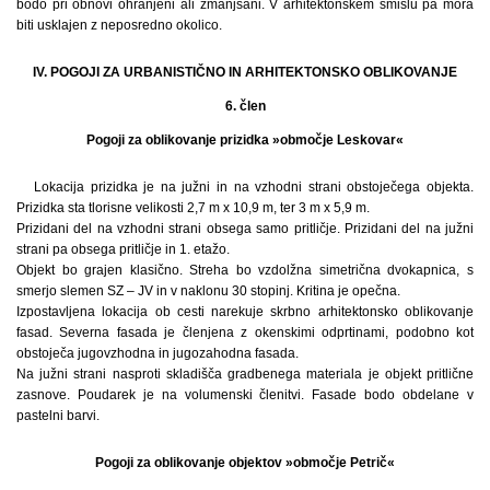
bodo pri obnovi ohranjeni ali zmanjšani. V arhitektonskem smislu pa mora
biti usklajen z neposredno okolico.
IV. POGOJI ZA URBANISTIČNO IN ARHITEKTONSKO OBLIKOVANJE
6. člen
Pogoji za oblikovanje prizidka »območje Leskovar«
Lokacija prizidka je na južni in na vzhodni strani obstoječega objekta.
Prizidka sta tlorisne velikosti 2,7 m x 10,9 m, ter 3 m x 5,9 m.
Prizidani del na vzhodni strani obsega samo pritličje. Prizidani del na južni
strani pa obsega pritličje in 1. etažo.
Objekt bo grajen klasično. Streha bo vzdolžna simetrična dvokapnica, s
smerjo slemen SZ – JV in v naklonu 30 stopinj. Kritina je opečna.
Izpostavljena lokacija ob cesti narekuje skrbno arhitektonsko oblikovanje
fasad. Severna fasada je členjena z okenskimi odprtinami, podobno kot
obstoječa jugovzhodna in jugozahodna fasada.
Na južni strani nasproti skladišča gradbenega materiala je objekt pritlične
zasnove. Poudarek je na volumenski členitvi. Fasade bodo obdelane v
pastelni barvi.
Pogoji za oblikovanje objektov »območje Petrič«