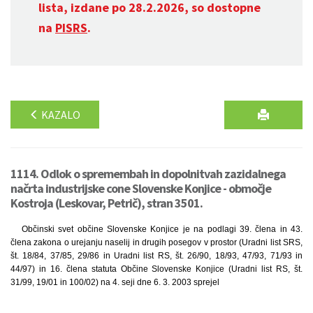
lista, izdane po 28.2.2026, so dostopne
na
PISRS
.
KAZALO
1114. Odlok o spremembah in dopolnitvah zazidalnega
načrta industrijske cone Slovenske Konjice - območje
Kostroja (Leskovar, Petrič), stran 3501.
Občinski svet občine Slovenske Konjice je na podlagi 39. člena in 43.
člena zakona o urejanju naselij in drugih posegov v prostor (Uradni list SRS,
št. 18/84, 37/85, 29/86 in Uradni list RS, št. 26/90, 18/93, 47/93, 71/93 in
44/97) in 16. člena statuta Občine Slovenske Konjice (Uradni list RS, št.
31/99, 19/01 in 100/02) na 4. seji dne 6. 3. 2003 sprejel