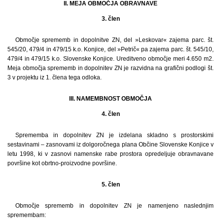
II. MEJA OBMOČJA OBRAVNAVE
3. člen
Območje sprememb in dopolnitve ZN, del »Leskovar« zajema parc. št.
545/20, 479/4 in 479/15 k.o. Konjice, del »Petrič« pa zajema parc. št. 545/10,
479/4 in 479/15 k.o. Slovenske Konjice. Ureditveno območje meri 4.650 m2.
Meja območja sprememb in dopolnitev ZN je razvidna na grafični podlogi št.
3 v projektu iz 1. člena tega odloka.
III. NAMEMBNOST OBMOČJA
4. člen
Sprememba in dopolnitev ZN je izdelana skladno s prostorskimi
sestavinami – zasnovami iz dolgoročnega plana Občine Slovenske Konjice v
letu 1998, ki v zasnovi namenske rabe prostora opredeljuje obravnavane
površine kot obrtno-proizvodne površine.
5. člen
Območje sprememb in dopolnitev ZN je namenjeno naslednjim
spremembam: