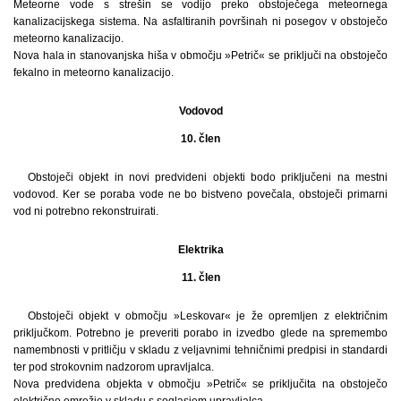
Meteorne vode s strešin se vodijo preko obstoječega meteornega
kanalizacijskega sistema. Na asfaltiranih površinah ni posegov v obstoječo
meteorno kanalizacijo.
Nova hala in stanovanjska hiša v območju »Petrič« se priključi na obstoječo
fekalno in meteorno kanalizacijo.
Vodovod
10. člen
Obstoječi objekt in novi predvideni objekti bodo priključeni na mestni
vodovod. Ker se poraba vode ne bo bistveno povečala, obstoječi primarni
vod ni potrebno rekonstruirati.
Elektrika
11. člen
Obstoječi objekt v območju »Leskovar« je že opremljen z električnim
priključkom. Potrebno je preveriti porabo in izvedbo glede na spremembo
namembnosti v pritličju v skladu z veljavnimi tehničnimi predpisi in standardi
ter pod strokovnim nadzorom upravljalca.
Nova predvidena objekta v območju »Petrič« se priključita na obstoječo
električno omrežje v skladu s soglasjem upravljalca.