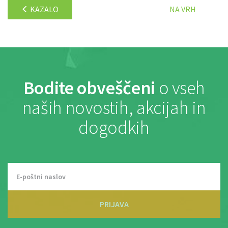
KAZALO
NA VRH
Bodite obveščeni
o vseh
naših novostih, akcijah in
dogodkih
PRIJAVA