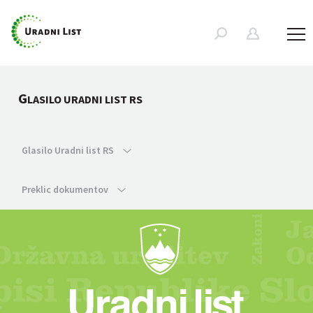
G
LASILO URADNI LIST RS
Glasilo Uradni list RS
Preklic dokumentov