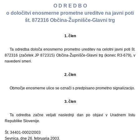
O D R E D B O
o določitvi enosmerne prometne ureditve na javni poti
št. 872316 Občina-Župnišče-Glavni trg
1. člen
Ta odredba določa enosmerno prometno ureditev na celotni javni poti št.
872316 (začetek JP 872315) Občina-Župnišče-Glavni trg (konec R3-679), v
navedeni smeri.
2. člen
Območje enosmerne ulice se označi s predpisano prometno signalizacijo.
3. člen
Ta odredba začne veljati naslednji dan po objavi v Uradnem listu
Republike Slovenije.
Št. 34401-0002/2003
Sevnica, dne 26. februarja 2003.