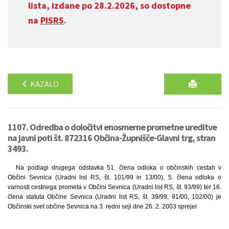
lista, izdane po 28.2.2026, so dostopne
na
PISRS
.
KAZALO
1107. Odredba o določitvi enosmerne prometne ureditve
na javni poti št. 872316 Občina-Župnišče-Glavni trg, stran
3493.
Na podlagi drugega odstavka 51. člena odloka o občinskih cestah v
Občini Sevnica (Uradni list RS, št. 101/99 in 13/00), 5. člena odloka o
varnosti cestnega prometa v Občini Sevnica (Uradni list RS, št. 93/99) ter 16.
člena statuta Občine Sevnica (Uradni list RS, št. 39/99, 91/00, 102/00) je
Občinski svet občine Sevnica na 3. redni seji dne 26. 2. 2003 sprejel