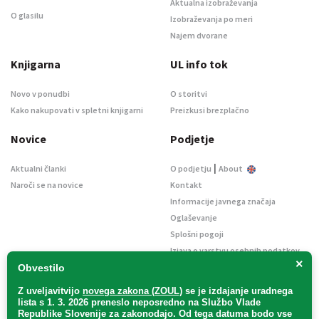
Aktualna izobraževanja
O glasilu
Izobraževanja po meri
Najem dvorane
Knjigarna
UL info tok
Novo v ponudbi
O storitvi
Kako nakupovati v spletni knjigarni
Preizkusi brezplačno
Novice
Podjetje
|
Aktualni članki
O podjetju
About
Naroči se na novice
Kontakt
Informacije javnega značaja
Oglaševanje
Splošni pogoji
Izjava o varstvu osebnih podatkov
×
E-dražbe
Obvestilo
Z uveljavitvijo
novega zakona (ZOUL)
se je
izdajanje uradnega
lista s 1. 3. 2026 preneslo
neposredno
na Službo Vlade
Republike Slovenije za zakonodajo
. Od tega datuma bodo vse