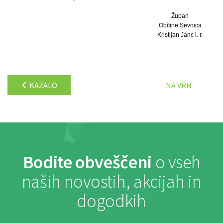
Župan
Občine Sevnica
Kristijan Janc l. r.
KAZALO
NA VRH
Bodite obveščeni
o vseh
naših novostih, akcijah in
dogodkih