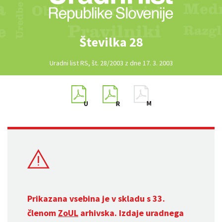
Številka 28
Uradni list RS, št. 28/2003 z dne 17. 3. 2003
Prikazana vsebina je v skladu s 33.
členom
ZoUL
arhivska. Izdaje uradnega