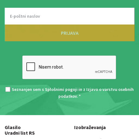
PRIJAVA
Seznanjen sem s
Splošnimi pogoji
in z
Izjavo o varstvu osebnih
podatkov
. *
Glasilo
Izobraževanja
Uradni list RS