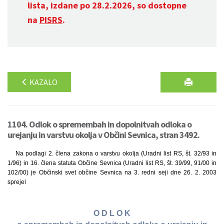
lista, izdane po 28.2.2026, so dostopne
na
PISRS
.
KAZALO
1104. Odlok o spremembah in dopolnitvah odloka o
urejanju in varstvu okolja v Občini Sevnica, stran 3492.
Na podlagi 2. člena zakona o varstvu okolja (Uradni list RS, št. 32/93 in
1/96) in 16. člena statuta Občine Sevnica (Uradni list RS, št. 39/99, 91/00 in
102/00) je Občinski svet občine Sevnica na 3. redni seji dne 26. 2. 2003
sprejel
O D L O K