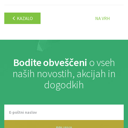
KAZALO
NA VRH
Bodite obveščeni
o vseh
naših novostih, akcijah in
dogodkih
PRIJAVA