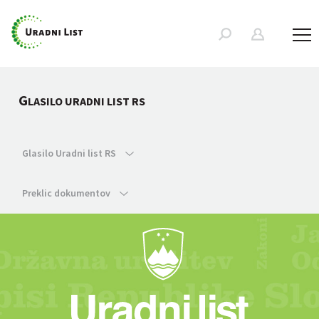
G
LASILO URADNI LIST RS
Glasilo Uradni list RS
Preklic dokumentov