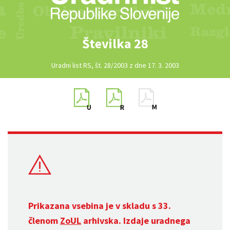
Številka 28
Uradni list RS, št. 28/2003 z dne 17. 3. 2003
Prikazana vsebina je v skladu s 33.
členom
ZoUL
arhivska. Izdaje uradnega