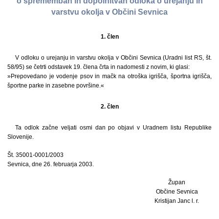
o spremembah in dopolnitvah odloka o urejanju in
varstvu okolja v Občini Sevnica
1. člen
V odloku o urejanju in varstvu okolja v Občini Sevnica (Uradni list RS, št.
58/95) se četrti odstavek 19. člena črta in nadomesti z novim, ki glasi:
»Prepovedano je vodenje psov in mačk na otroška igrišča, športna igrišča,
športne parke in zasebne površine.«
2. člen
Ta odlok začne veljati osmi dan po objavi v Uradnem listu Republike
Slovenije.
Št. 35001-0001/2003
Sevnica, dne 26. februarja 2003.
Župan
Občine Sevnica
Kristijan Janc l. r.