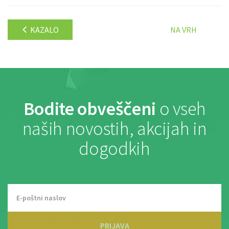
KAZALO
NA VRH
Bodite obveščeni
o vseh
naših novostih, akcijah in
dogodkih
PRIJAVA