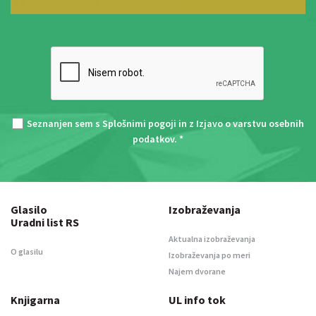
Seznanjen sem s
Splošnimi pogoji
in z
Izjavo o varstvu osebnih
podatkov
. *
Glasilo
Izobraževanja
Uradni list RS
Aktualna izobraževanja
O glasilu
Izobraževanja po meri
Najem dvorane
Knjigarna
UL info tok