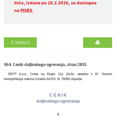
lista, izdane po 28.2.2026, so dostopne
na
PISRS
.
KAZALO
964. Cenik daljinskega ogrevanja, stran 2893.
SPITT d.o.o., Cesta na Roglo 11/j, Zreče, skladno s 97. členom
energetskega zakona (Uradni list RS, št. 79/99) objavlja
C E N I K
daljinskega ogrevanja
1