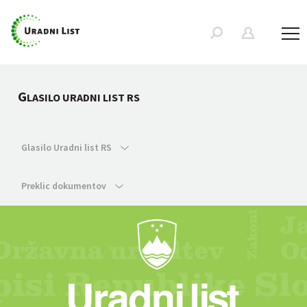
G
LASILO URADNI LIST RS
Glasilo Uradni list RS
Preklic dokumentov