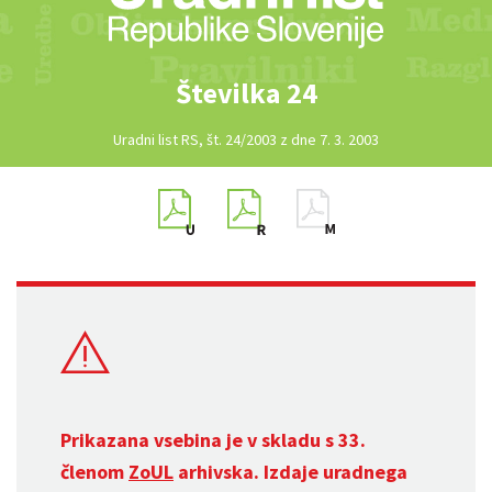
Številka 24
Uradni list RS, št. 24/2003 z dne 7. 3. 2003
Prikazana vsebina je v skladu s 33.
členom
ZoUL
arhivska. Izdaje uradnega