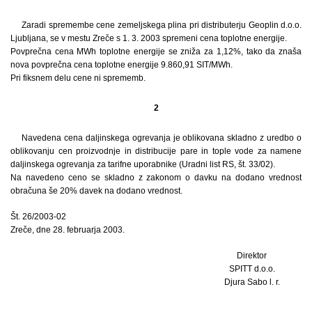
Zaradi spremembe cene zemeljskega plina pri distributerju Geoplin d.o.o.
Ljubljana, se v mestu Zreče s 1. 3. 2003 spremeni cena toplotne energije.
Povprečna cena MWh toplotne energije se zniža za 1,12%, tako da znaša
nova povprečna cena toplotne energije 9.860,91 SIT/MWh.
Pri fiksnem delu cene ni sprememb.
2
Navedena cena daljinskega ogrevanja je oblikovana skladno z uredbo o
oblikovanju cen proizvodnje in distribucije pare in tople vode za namene
daljinskega ogrevanja za tarifne uporabnike (Uradni list RS, št. 33/02).
Na navedeno ceno se skladno z zakonom o davku na dodano vrednost
obračuna še 20% davek na dodano vrednost.
Št. 26/2003-02
Zreče, dne 28. februarja 2003.
Direktor
SPITT d.o.o.
Djura Sabo l. r.