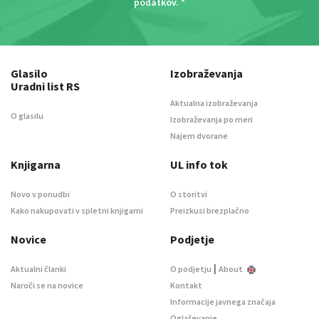
podatkov
. *
Glasilo
Izobraževanja
Uradni list RS
Aktualna izobraževanja
O glasilu
Izobraževanja po meri
Najem dvorane
Knjigarna
UL info tok
Novo v ponudbi
O storitvi
Kako nakupovati v spletni knjigarni
Preizkusi brezplačno
Novice
Podjetje
|
Aktualni članki
O podjetju
About
Naroči se na novice
Kontakt
Informacije javnega značaja
Oglaševanje