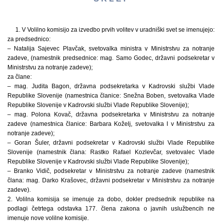
1. V Volilno komisijo za izvedbo prvih volitev v uradniški svet se imenujejo:
za predsednico:
– Natalija Sajevec Plavčak, svetovalka ministra v Ministrstvu za notranje
zadeve, (namestnik predsednice: mag. Samo Godec, državni podsekretar v
Ministrstvu za notranje zadeve);
za člane:
– mag. Judita Bagon, državna podsekretarka v Kadrovski službi Vlade
Republike Slovenije (namestnica članice: Snežna Boben, svetovalka Vlade
Republike Slovenije v Kadrovski službi Vlade Republike Slovenije);
– mag. Polona Kovač, državna podsekretarka v Ministrstvu za notranje
zadeve (namestnica članice: Barbara Koželj, svetovalka I v Ministrstvu za
notranje zadeve);
– Goran Šuler, državni podsekretar v Kadrovski službi Vlade Republike
Slovenije (namestnik člana: Rastko Rafael Kozlevčar, svetovalec Vlade
Republike Slovenije v Kadrovski službi Vlade Republike Slovenije);
– Branko Vidič, podsekretar v Ministrstvu za notranje zadeve (namestnik
člana: mag. Darko Krašovec, državni podsekretar v Ministrstvu za notranje
zadeve).
2. Volilna komisija se imenuje za dobo, dokler predsednik republike na
podlagi četrtega odstavka 177. člena zakona o javnih uslužbencih ne
imenuje nove volilne komisije.