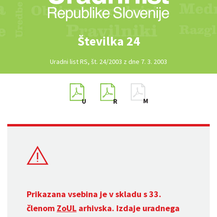
Številka 24
Uradni list RS, št. 24/2003 z dne 7. 3. 2003
Prikazana vsebina je v skladu s 33.
členom
ZoUL
arhivska. Izdaje uradnega