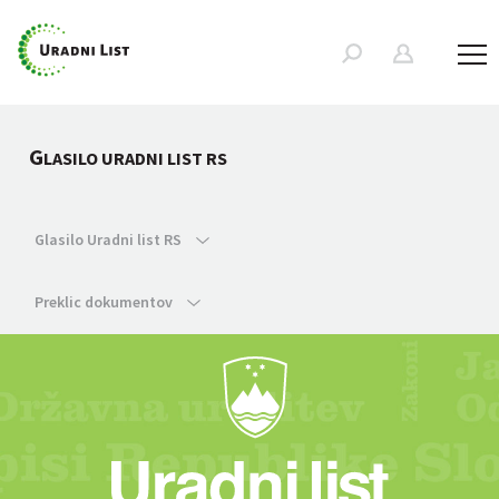
G
LASILO URADNI LIST RS
Glasilo Uradni list RS
Preklic dokumentov