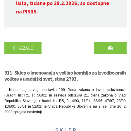
lista, izdane po 28.2.2026, so dostopne
na
PISRS
.
KAZALO
911. Sklep o imenovanju v volilno komisijo za izvedbo prvih
volitev v uradniški svet, stran 2793.
Na podlagi prvega odstavka 190. člena zakona o javnih uslužbencih
(Uradni list RS, št. 56/02) in šestega odstavka 21. člena zakona o Vladi
Republike Slovenije (Uradni list RS, št. 4/93, 71/94, 23/96, 47/97, 23/99,
119/00, 30/01 in 52/02) je Vlada Republike Slovenije na 9. seji dne 20. 2.
2003 sprejela naslednji
S K L E P