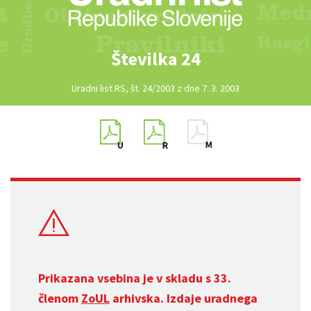
Številka 24
Uradni list RS, št. 24/2003 z dne 7. 3. 2003
Prikazana vsebina je v skladu s 33.
členom
ZoUL
arhivska. Izdaje uradnega