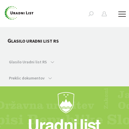
G
LASILO URADNI LIST RS
Glasilo Uradni list RS
Preklic dokumentov