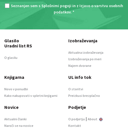
Seznanjen sem s
Splošnimi pogoji
in z
Izjavo o varstvu osebnih
podatkov
. *
Glasilo
Izobraževanja
Uradni list RS
Aktualna izobraževanja
O glasilu
Izobraževanja po meri
Najem dvorane
Knjigarna
UL info tok
Novo v ponudbi
O storitvi
Kako nakupovati v spletni knjigarni
Preizkusi brezplačno
Novice
Podjetje
|
Aktualni članki
O podjetju
About
Naroči se na novice
Kontakt