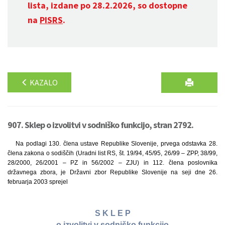
lista, izdane po 28.2.2026, so dostopne
na
PISRS
.
KAZALO
907. Sklep o izvolitvi v sodniško funkcijo, stran 2792.
Na podlagi 130. člena ustave Republike Slovenije, prvega odstavka 28.
člena zakona o sodiščih (Uradni list RS, št. 19/94, 45/95, 26/99 – ZPP, 38/99,
28/2000, 26/2001 – PZ in 56/2002 – ZJU) in 112. člena poslovnika
državnega zbora, je Državni zbor Republike Slovenije na seji dne 26.
februarja 2003 sprejel
S K L E P
o izvolitvi v sodniško funkcijo