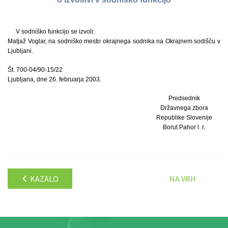
V sodniško funkcijo se izvoli:
Matjaž Voglar, na sodniško mesto okrajnega sodnika na Okrajnem sodišču v
Ljubljani.
Št. 700-04/90-15/22
Ljubljana, dne 26. februarja 2003.
Predsednik
Državnega zbora
Republike Slovenije
Borut Pahor l. r.
KAZALO
NA VRH