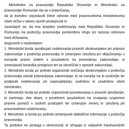
Ministrstvo za pravosodje Republike Slovenije in Ministrstvo za
pravosodje Romunije sta se v prepričanju,
da je koristno vzpostaviti trdne odnose med pravosodnima ministrstvoma
obeh držav v okviru njunih pristojnosti in
zavedajoč se, da ima krepitev sodelovanja med Republiko Slovenijo in
Romunijo na področju pravosodja pomembno vlogo pri razvoju odnosov
med državama,
dogovorili o naslednjem:
1. Ministrstvi bosta spodbujali sodelovanje pravnih strokovnjakov pri pripravi
zakonodaje s področja pravosodja in izmenjavo izkušenj pri vključevanju v
evropski pravni sistem s poudarkom na poenotenju zakonodaje, si
izmenjavali besedila predpisov ter se obveščali o sprejeti zakonodaji;
2. Ministrstvi bosta po potrebi organizirali srečanja strokovnjakov s področja
pravosodja zaradi pripravljanja zakonodaje, ki se nanaša na to področje ter
podpirali sodelovanje pri usposabljanju sodnikov in uradnikov obeh
ministrstev;
3. Ministrstvi bosta po potrebi organizirali posvetovanja o pravnih vprašanjih,
ki zanimajo obe strani, s posebnim poudarkom na izvajanju vzajemne
pravne pomoči v sodnih postopkih ter izmenjavi mnenj in izkušenj pri
pravosodnem sodelovanju;
4. Ministrstvi si bosta po potrebi izmenjavali statistične informacije s področja
pravosodja.
Ta protokol ne posega v obveznosti, ki izhajajo iz veljavnih mednarodnih