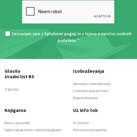
Seznanjen sem s
Splošnimi pogoji
in z
Izjavo o varstvu osebnih
podatkov
. *
Glasilo
Izobraževanja
Uradni list RS
Aktualna izobraževanja
O glasilu
Izobraževanja po meri
Najem dvorane
Knjigarna
UL info tok
Novo v ponudbi
O storitvi
Kako nakupovati v spletni knjigarni
Preizkusi brezplačno