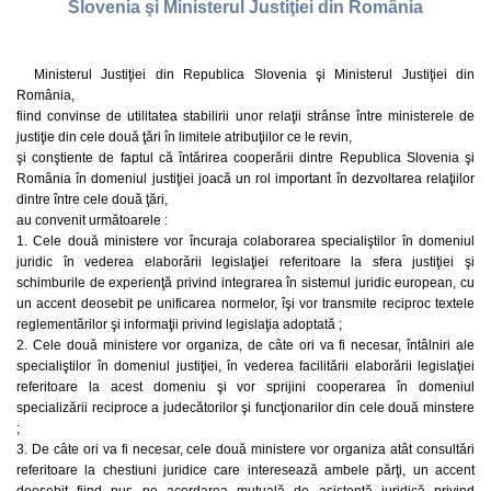
Slovenia şi Ministerul Justiţiei din România
Ministerul Justiţiei din Republica Slovenia şi Ministerul Justiţiei din
România,
fiind convinse de utilitatea stabilirii unor relaţii strânse între ministerele de
justiţie din cele două ţări în limitele atribuţiilor ce le revin,
şi conştiente de faptul că întărirea cooperării dintre Republica Slovenia şi
România în domeniul justiţiei joacă un rol important în dezvoltarea relaţiilor
dintre între cele două ţări,
au convenit următoarele :
1. Cele două ministere vor încuraja colaborarea specialiştilor în domeniul
juridic în vederea elaborării legislaţiei referitoare la sfera justiţiei şi
schimburile de experienţă privind integrarea în sistemul juridic european, cu
un accent deosebit pe unificarea normelor, îşi vor transmite reciproc textele
reglementărilor şi informaţii privind legislaţia adoptată ;
2. Cele două ministere vor organiza, de câte ori va fi necesar, întâlniri ale
specialiştilor în domeniul justiţiei, în vederea facilitării elaborării legislaţiei
referitoare la acest domeniu şi vor sprijini cooperarea în domeniul
specializării reciproce a judecătorilor şi funcţionarilor din cele două minstere
;
3. De câte ori va fi necesar, cele două ministere vor organiza atât consultări
referitoare la chestiuni juridice care interesează ambele părţi, un accent