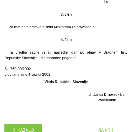
l.s.
3. člen
Za izvajanje protokola skrbi Ministrstvo za pravosodje.
4. člen
Ta uredba začne veljati naslednji dan po objavi v Uradnem listu
Republike Slovenije – Mednarodne pogodbe.
Št.: 760-00/2002-1
Ljubljana, dne 4. aprila 2002
Vlada Republike Slovenije
dr. Janez Drnovšek l. r.
Predsednik
KAZALO
NA VRH