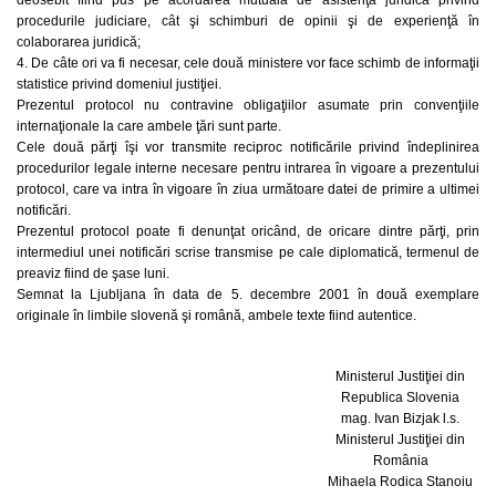
deosebit fiind pus pe acordarea mutuală de asistenţă juridică privind
procedurile judiciare, cât şi schimburi de opinii şi de experienţă în
colaborarea juridică;
4. De câte ori va fi necesar, cele două ministere vor face schimb de informaţii
statistice privind domeniul justiţiei.
Prezentul protocol nu contravine obligaţiilor asumate prin convenţiile
internaţionale la care ambele ţări sunt parte.
Cele două părţi îşi vor transmite reciproc notificările privind îndeplinirea
procedurilor legale interne necesare pentru intrarea în vigoare a prezentului
protocol, care va intra în vigoare în ziua următoare datei de primire a ultimei
notificări.
Prezentul protocol poate fi denunţat oricând, de oricare dintre părţi, prin
intermediul unei notificări scrise transmise pe cale diplomatică, termenul de
preaviz fiind de şase luni.
Semnat la Ljubljana în data de 5. decembre 2001 în două exemplare
originale în limbile slovenă şi română, ambele texte fiind autentice.
Ministerul Justiţiei din
Republica Slovenia
mag. Ivan Bizjak l.s.
Ministerul Justiţiei din
România
Mihaela Rodica Stanoiu