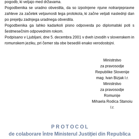
pogodb, ki veljajo med državama.
Pogodbenika se uradno obvestita, da so izpolnjene njune notranjepravne
zahteve za začetek veljavnosti tega protokola, ki začne veljati naslednji dan
po prejetju zadnjega uradnega obvestila.
Pogodbenika ga lahko kadarkoli pisno odpovesta po diplomatski poti s
šestmesečnim odpovednim rokom.
Podpisano v Ljubljani, dne 5. decembra 2001 v dveh izvodih v slovenskem in
romunskem jeziku, pri čemer sta obe besedili enako verodostojni.
Ministrstvo
za pravosodje
Republike Slovenije
mag. Ivan Bizjak l.r.
Ministrstvo
za pravosodje
Romunije
Mihaela Rodica Stanoiu
l.r.
P R O T O C O L
de colaborare între Ministerul Justiţiei din Republica