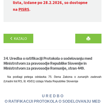
lista, izdane po 28.2.2026, so dostopne
na
PISRS
.
KAZALO
34. Uredba o ratifikaciji Protokola o sodelovanju med
Ministrstvom za pravosodje Republike Slovenije in
Ministrstvom za pravosodje Romunije, stran 449.
Na podlagi petega odstavka 75. člena Zakona o zunanjih zadevah
(Uradni list RS, št. 45/01) izdaja Vlada Republike Slovenije
U R E D B O
O RATIFIKACIJI PROTOKOLA O SODELOVANJU MED