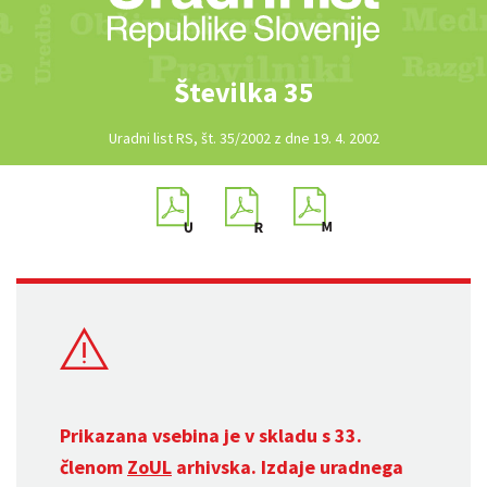
Številka 35
Uradni list RS, št. 35/2002 z dne 19. 4. 2002
Prikazana vsebina je v skladu s 33.
členom
ZoUL
arhivska. Izdaje uradnega