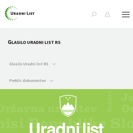
G
LASILO URADNI LIST RS
Glasilo Uradni list RS
Preklic dokumentov