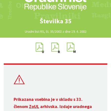
Številka 35
Uradni list RS, št. 35/2002 z dne 19. 4. 2002
Prikazana vsebina je v skladu s 33.
členom
ZoUL
arhivska. Izdaje uradnega