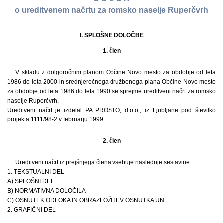
o ureditvenem načrtu za romsko naselje Ruperčvrh
I. SPLOŠNE DOLOČBE
1. člen
V skladu z dolgoročnim planom Občine Novo mesto za obdobje od leta
1986 do leta 2000 in srednjeročnega družbenega plana Občine Novo mesto
za obdobje od leta 1986 do leta 1990 se sprejme ureditveni načrt za romsko
naselje Ruperčvrh.
Ureditveni načrt je izdelal PA PROSTO, d.o.o., iz Ljubljane pod številko
projekta 1111/98-2 v februarju 1999.
2. člen
Ureditveni načrt iz prejšnjega člena vsebuje naslednje sestavine:
1. TEKSTUALNI DEL
A) SPLOŠNI DEL
B) NORMATIVNA DOLOČILA
C) OSNUTEK ODLOKA IN OBRAZLOŽITEV OSNUTKA UN
2. GRAFIČNI DEL