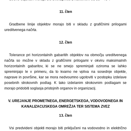
11. člen
Gradbene linije objektov morajo biti v skladu z grafičnimi prilogami
ureditvenega načrta.
12. člen
Tolerance pri horizontalnih gabaritih objektov na območju ureditvenega
načrta so možne v skladu z grafičnimi prilogami v okviru maksimalnih
horizontalnih gabaritov, ki se ne smejo spreminjati oziroma se lahko
spreminjajo le v primeru, da to kvarno ne vpliva na sosednje objekte,
naprave in površine, kar se mora nedvoumno ugotoviti v postopku izdelave
posebnih strokovnih podlag. K tako izdelanim strokovnim podlagam se
morajo pridobiti soglasja pristojnih organov in organizacij.
V. UREJANJE PROMETNEGA, ENERGETSKEGA, VODOVODNEGA IN
KANALIZACIJSKEGA OMREŽJA TER SISTEMA ZVEZ
13. člen
Vsi predvideni objekti morajo biti priključeni na vodovodno in električno