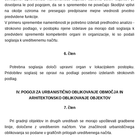
dovoljena le pod pogojem, da se s spremembo ne povečajo škodljivi vplivi
na okolje oziroma ne presegajo predpisane mejne vrednosti prvotno
predvidene funkcije.
V primeru spremembe namembnosti je potrebno izdelati predhodno analizo -
strokovno podlago, v postopku njene izdelave pa morajo dati soglasja k
predvideni spremembi kompetentni organi in organizacije, ki so podali
soglasja k ureditvenemu načrtu.
6. člen
Potrebna soglasja določi upravni organ v lokacijskem postopku.
Pridobitev soglasij se opravi na podlagi posebno izdelanih strokovnih
podlag.
IV. POGOJI ZA URBANISTIČNO OBLIKOVANJE OBMOČJA IN
ARHITEKTONSKO OBLIKOVANJE OBJEKTOV
7. člen
Pri gradnji objektov in drugih ureditvah se morajo upoštevati gradbene
linije, določene z ureditvenim načrtom. Vse značilnosti urbanističnega
oblikovanja so podane v grafičnih prilogah ureditvenega načrta.