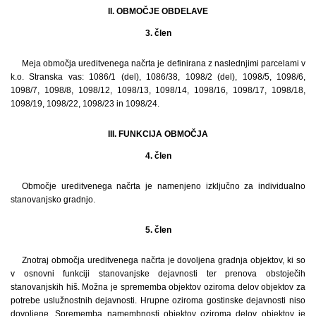
II. OBMOČJE OBDELAVE
3. člen
Meja območja ureditvenega načrta je definirana z naslednjimi parcelami v
k.o. Stranska vas: 1086/1 (del), 1086/38, 1098/2 (del), 1098/5, 1098/6,
1098/7, 1098/8, 1098/12, 1098/13, 1098/14, 1098/16, 1098/17, 1098/18,
1098/19, 1098/22, 1098/23 in 1098/24.
III. FUNKCIJA OBMOČJA
4. člen
Območje ureditvenega načrta je namenjeno izključno za individualno
stanovanjsko gradnjo.
5. člen
Znotraj območja ureditvenega načrta je dovoljena gradnja objektov, ki so
v osnovni funkciji stanovanjske dejavnosti ter prenova obstoječih
stanovanjskih hiš. Možna je sprememba objektov oziroma delov objektov za
potrebe uslužnostnih dejavnosti. Hrupne oziroma gostinske dejavnosti niso
dovoljene. Sprememba namembnosti objektov oziroma delov objektov je