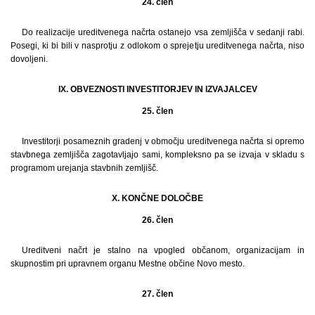
24. člen
Do realizacije ureditvenega načrta ostanejo vsa zemljišča v sedanji rabi.
Posegi, ki bi bili v nasprotju z odlokom o sprejetju ureditvenega načrta, niso
dovoljeni.
IX. OBVEZNOSTI INVESTITORJEV IN IZVAJALCEV
25. člen
Investitorji posameznih gradenj v območju ureditvenega načrta si opremo
stavbnega zemljišča zagotavljajo sami, kompleksno pa se izvaja v skladu s
programom urejanja stavbnih zemljišč.
X. KONČNE DOLOČBE
26. člen
Ureditveni načrt je stalno na vpogled občanom, organizacijam in
skupnostim pri upravnem organu Mestne občine Novo mesto.
27. člen