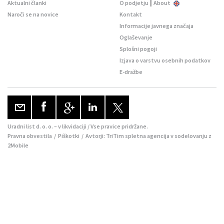
|
Aktualni članki
O podjetju
About
Naroči se na novice
Kontakt
Informacije javnega značaja
Oglaševanje
Splošni pogoji
Izjava o varstvu osebnih podatkov
E-dražbe
Uradni list d. o. o. – v likvidaciji / Vse pravice pridržane.
Pravna obvestila
/
Piškotki
/ Avtorji:
TriTim spletna agencija
v sodelovanju z
2Mobile