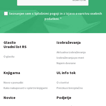
Seznanjen sem s
Splošnimi pogoji
in z
Izjavo o varstvu osebnih
podatkov
. *
Glasilo
Izobraževanja
Uradni list RS
Aktualna izobraževanja
O glasilu
Izobraževanja po meri
Najem dvorane
Knjigarna
UL info tok
Novo v ponudbi
O storitvi
Kako nakupovati v spletni knjigarni
Preizkusi brezplačno
Novice
Podjetje