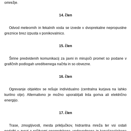
omrežje.
14. člen
Odvod meteornih in fekalnih voda se izvede v dvoprekatne nepropustne
greznice brez izpusta v ponikovalnico.
15. člen
Širine predvidenih komunikacij za javni in mirujoči promet so podane v
grafičnih podlogah ureditvenega načrta in so obvezne.
16. člen
Ogrevanje objektov se rešuje individualno (centralna kurjava na lahko
kurilno olje). Alternativno je možno uporabljati trda goriva ali električno
energijo.
17. člen
Trase, zmogljivosti, mesta priključkov, hidrantna mreža ter vsi ostali
podatki v zvezi z rešitvami energetskega, vodovodnega in kanalizacijskega