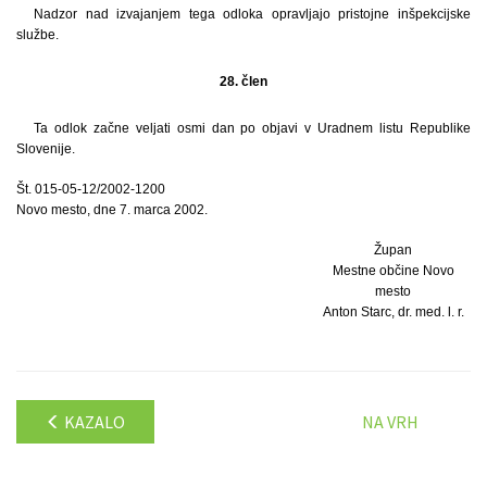
Nadzor nad izvajanjem tega odloka opravljajo pristojne inšpekcijske
službe.
28. člen
Ta odlok začne veljati osmi dan po objavi v Uradnem listu Republike
Slovenije.
Št. 015-05-12/2002-1200
Novo mesto, dne 7. marca 2002.
Župan
Mestne občine Novo
mesto
Anton Starc, dr. med. l. r.
KAZALO
NA VRH