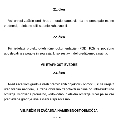
21. člen
Vsi ukrepi zaščite proti hrupu morajo zagotoviti, da ne presegajo mejne
vrednosti, določene s III. stopnjo zahtevnosti.
22. člen
Pri izdelavi projektno-tehnične dokumentacije (PGD, PZI) je potrebno
upoštevati vse pogoje in soglasja, ki so sestavni del ureditvenega načrta.
VII. ETAPNOST IZVEDBE
23. člen
Pred začetkom gradnje vseh predvidenih objektov v območju, ki se ureja z
ureditvenim načrtom, je treba obvezno zagotoviti minimalno infrastrukturno
omrežje, ki obsega prometno, vodovodno in elektro omrežje, sicer pa se vse
predvidene gradnje izvaja v eni etapi sočasno.
VIII. REŽIM IN ZAČASNA NAMEMBNOST OBMOČJA