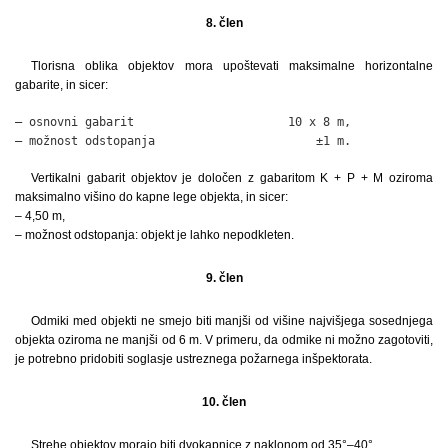
8. člen
Tlorisna oblika objektov mora upoštevati maksimalne horizontalne
gabarite, in sicer:
– osnovni gabarit                      10 x 8 m,

– možnost odstopanja                       ±1 m.
Vertikalni gabarit objektov je določen z gabaritom K + P + M oziroma
maksimalno višino do kapne lege objekta, in sicer:
– 4,50 m,
– možnost odstopanja: objekt je lahko nepodkleten.
9. člen
Odmiki med objekti ne smejo biti manjši od višine najvišjega sosednjega
objekta oziroma ne manjši od 6 m. V primeru, da odmike ni možno zagotoviti,
je potrebno pridobiti soglasje ustreznega požarnega inšpektorata.
10. člen
Strehe objektov morajo biti dvokapnice z naklonom od 35°–40°.