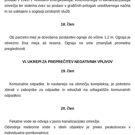
omrežja ter sistema zvez so podani v grafičnih prilogah ureditvenega načrta
in so usklajeni s soglasji pristojnih služb.
18. člen
Ob parcelni meji je dovoljena postavitev ograje do višine 1,2 m. Ograja je
obvezno živa meja ali lesena. Ograja ne sme zmanjšati prometne
preglednosti.
VI. UKREPI ZA PREPREČITEV NEGATIVNIH VPLIVOV
19. člen
Komunalne odpadke, ki nastanejo na območju kompleksa, je potrebno
zbirati v zabojnike za odpadke in odvažati na odlagališče komunalnih
odpadkov.
20. člen
Fekalne vode se odvaja v javno kanalizacijsko omrežje.
Odvodnja meteorne vode s streh objektov je preko peskolovcev v
individualne ponikovalnice.