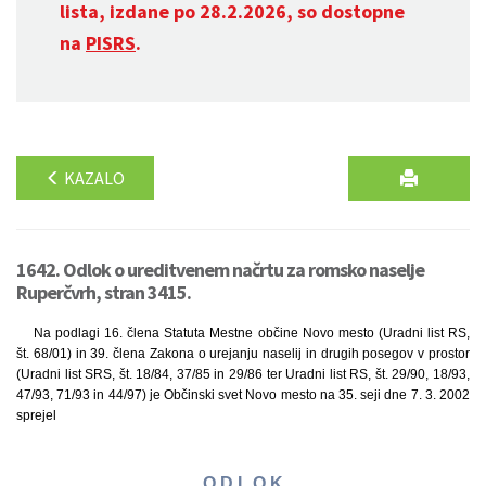
lista, izdane po 28.2.2026, so dostopne
na
PISRS
.
KAZALO
1642. Odlok o ureditvenem načrtu za romsko naselje
Ruperčvrh, stran 3415.
Na podlagi 16. člena Statuta Mestne občine Novo mesto (Uradni list RS,
št. 68/01) in 39. člena Zakona o urejanju naselij in drugih posegov v prostor
(Uradni list SRS, št. 18/84, 37/85 in 29/86 ter Uradni list RS, št. 29/90, 18/93,
47/93, 71/93 in 44/97) je Občinski svet Novo mesto na 35. seji dne 7. 3. 2002
sprejel
O D L O K