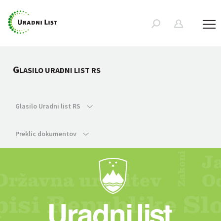
G
LASILO URADNI LIST RS
Glasilo Uradni list RS
Preklic dokumentov