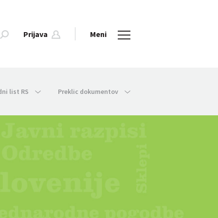
Prijava
Meni
dni list RS
Preklic dokumentov