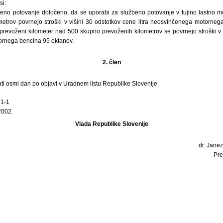
si:
eno potovanje določeno, da se uporabi za službeno potovanje v tujino lastno m
etrov povrnejo stroški v višini 30 odstotkov cene litra neosvinčenega motorne
 prevoženi kilometer nad 500 skupno prevoženih kilometrov se povrnejo stroški v 
ornega bencina 95 oktanov.
2. člen
ti osmi dan po objavi v Uradnem listu Republike Slovenije.
01-1
2002.
Vlada Republike Slovenije
dr. Janez
Pre