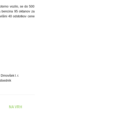
otorno vozilo, se do 500
ga bencina 95 oktanov za
višini 40 odstotkov cene
 Drnovšek l. r.
dsednik
NA VRH