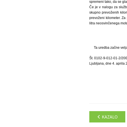
spremeni tako, da se gla
Če je v nalogu za služb
skupno prevoženih kilom
prevoženi kilometer. Za
litra neosvinčenega mot
Ta uredba začne velja
Št. 0102-9-012-01-2/20
Ljubljana, dne 4. aprila 
KAZALO