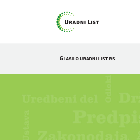
G
LASILO URADNI LIST RS