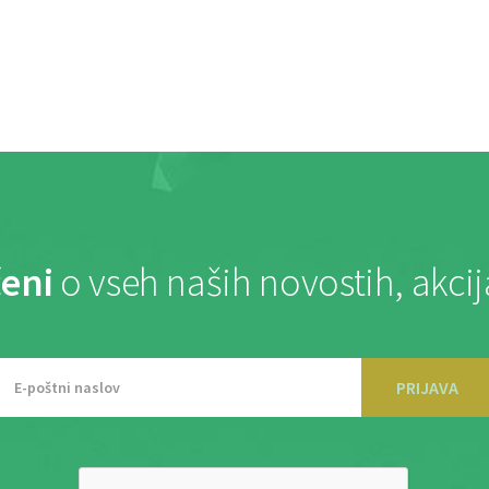
eni
o vseh naših novostih, akci
PRIJAVA