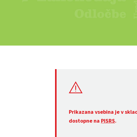
Prikazana vsebina je v skla
dostopne na
PISRS
.