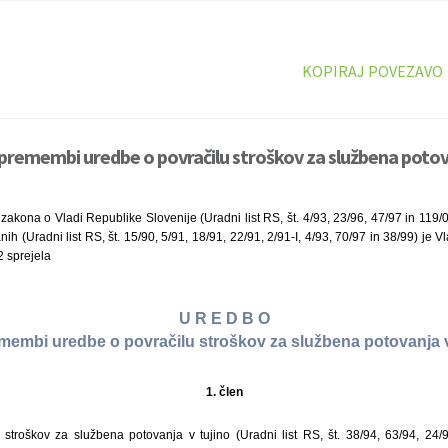
KOPIRAJ POVEZAVO
premembi uredbe o povračilu stroškov za službena potova
zakona o Vladi Republike Slovenije (Uradni list RS, št. 4/93, 23/96, 47/97 in 119/
ih (Uradni list RS, št. 15/90, 5/91, 18/91, 22/91, 2/91-I, 4/93, 70/97 in 38/99) je
2 sprejela
U R E D B O
membi uredbe o povračilu stroškov za službena potovanja v
1. člen
 stroškov za službena potovanja v tujino (Uradni list RS, št. 38/94, 63/94, 24/