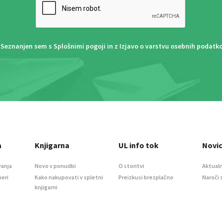
Seznanjen sem s
Splošnimi pogoji
in z
Izjavo o varstvu osebnih podatk
a
Knjigarna
UL info tok
Novi
vanja
Novo v ponudbi
O storitvi
Aktualn
meri
Kako nakupovati v spletni
Preizkusi brezplačno
Naroči 
knjigarni