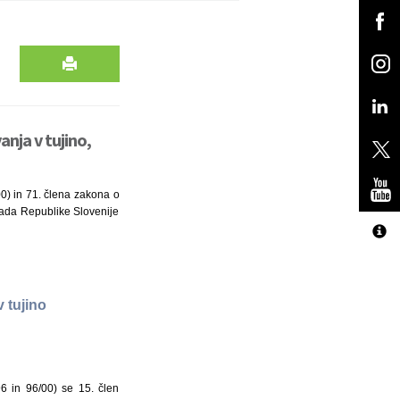
nja v tujino,
00) in 71. člena zakona o
 Vlada Republike Slovenije
 tujino
96 in 96/00) se 15. člen