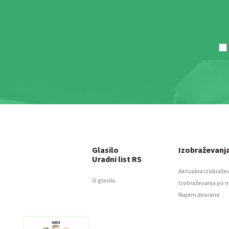
Glasilo
Izobraževanj
Uradni list RS
Aktualna izobraže
O glasilu
Izobraževanja po 
Najem dvorane