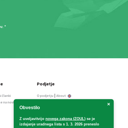
ov
. *
ce
Podjetje
|
i članki
O podjetju
About
se na novice
Kontakt
×
Obvestilo
Informacije javnega
značaja
Z uveljavitvijo
novega zakona (ZOUL)
se je
Oglaševanje
izdajanje uradnega lista s 1. 3. 2026 preneslo
Splošni pogoji