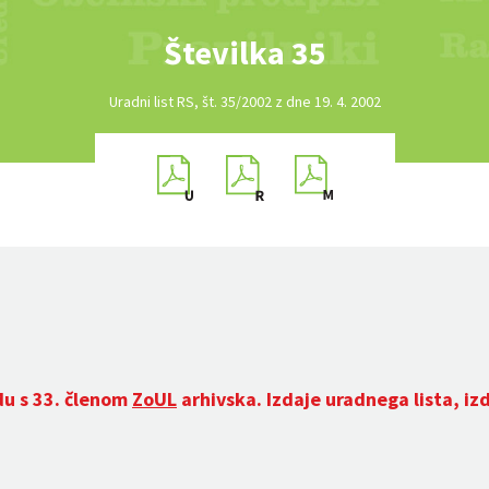
Številka 35
Uradni list RS, št. 35/2002 z dne 19. 4. 2002
du s 33. členom
ZoUL
arhivska. Izdaje uradnega lista, iz