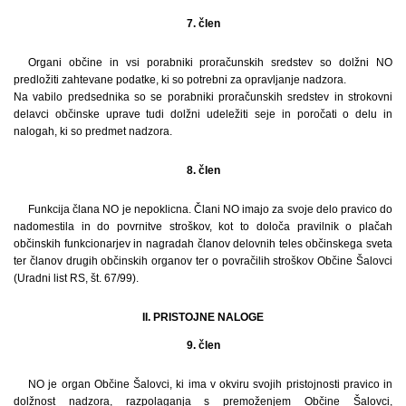
7. člen
Organi občine in vsi porabniki proračunskih sredstev so dolžni NO
predložiti zahtevane podatke, ki so potrebni za opravljanje nadzora.
Na vabilo predsednika so se porabniki proračunskih sredstev in strokovni
delavci občinske uprave tudi dolžni udeležiti seje in poročati o delu in
nalogah, ki so predmet nadzora.
8. člen
Funkcija člana NO je nepoklicna. Člani NO imajo za svoje delo pravico do
nadomestila in do povrnitve stroškov, kot to določa pravilnik o plačah
občinskih funkcionarjev in nagradah članov delovnih teles občinskega sveta
ter članov drugih občinskih organov ter o povračilih stroškov Občine Šalovci
(Uradni list RS, št. 67/99).
II. PRISTOJNE NALOGE
9. člen
NO je organ Občine Šalovci, ki ima v okviru svojih pristojnosti pravico in
dolžnost nadzora, razpolaganja s premoženjem Občine Šalovci,