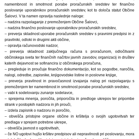
namembnost in smotrnost porabe proračunskih sredstev ter finančno
poslovanje uporabnikov proračunskih sredstev, kot to določa statut Občine
Šalovci. V ta namen opravlja naslednje naloge:
– nadzira razpolaganje z premoženjem Občine Šalovci,
– nadzira finančno poslovanje uporabnikov proračunskih sredstev,
– preverja skladnost uporabe proračunskih sredstev s pravnimi predpisi in z
pravilniki, odloki in drugimi akti občine,
– opravlja računovodski nadzor,
– preverja skladnost zaključnega računa s proračunom, odločitvami
občinskega sveta ter finančnih načrtov javnih zavodov, organizacij in društev
katerih dejavnost se sofinancira iz občinskega proračuna,
– pregleduje in proučuje finančno dokumentacijo, kot so pogodbe, naročila,
nalogi, odredbe, zapisnike, knjigovodske listine in poslovne knjige,
– preverja pravilnost in pravočasnost izvajanja nalog pri razpolaganju s
premoženjem ter namembnost in smotrnost porabe proračunskih sredstev,
– vabi k sodelovanju zunanje sodelavce,
– sprejema mnenja, poročila, priporočila in predloge ukrepov ter pripombe
strank v postopkih nadzora in jih prouči,
– izdela zapisnik o nadzoru in poročilo,
– obvešča pristojne organe občine in kršitelja o svojih ugotovitvah ter
predlaga v sprejem potrebne ukrepe,
– obvešča javnost o ugotovitvah,
– če NO ugotovi hujšo kršitev predpisov ali nepravilnosti pri poslovanju, mora