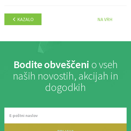
KAZALO
NA VRH
Bodite obveščeni
o vseh
naših novostih, akcijah in
dogodkih