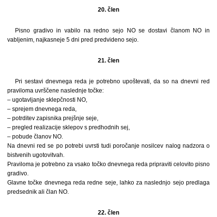
20. člen
Pisno gradivo in vabilo na redno sejo NO se dostavi članom NO in
vabljenim, najkasneje 5 dni pred predvideno sejo.
21. člen
Pri sestavi dnevnega reda je potrebno upoštevati, da so na dnevni red
praviloma uvrščene naslednje točke:
– ugotavljanje sklepčnosti NO,
– sprejem dnevnega reda,
– potrditev zapisnika prejšnje seje,
– pregled realizacije sklepov s predhodnih sej,
– pobude članov NO.
Na dnevni red se po potrebi uvrsti tudi poročanje nosilcev nalog nadzora o
bistvenih ugotovitvah.
Praviloma je potrebno za vsako točko dnevnega reda pripraviti celovito pisno
gradivo.
Glavne točke dnevnega reda redne seje, lahko za naslednjo sejo predlaga
predsednik ali član NO.
22. člen