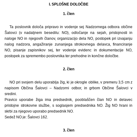
I. SPLOŠNE DOLOČBE
1. člen
Ta poslovnik določa pripravo in vodenje sej Nadzornega odbora občine
Šalovci (v nadaljnem besedilu: NO), odločanje na sejah, pristojnosti in
naloge NO in njegovih članov, organizacijo dela NO, postopek pri izvajanju
nalog nadzora, angažiranje zunanjega strokovnega delavca, financiranje
NO, pisanje zapisnikov sej, ter vodenje evidenc in dokumentacije NO,
postopek za spremembo poslovnika ter prehodne in končne določbe.
2. člen
NO pri svojem delu uporablja žig, ki je okrogle oblike, v premeru 3,5 cm z
napisom Občina Šalovci – Nadzorni odbor, in grbom Občine Šalovci v
sredini.
Pravico uporabe žiga ima predsednik, pooblaščen član NO in delavec
pristojne strokovne službe, s soglasjem predsednika NO. Žig NO hrani in
skrbi za njegovo uporabo predsednik NO.
Sedež NO je: Šalovci 162.
3. člen