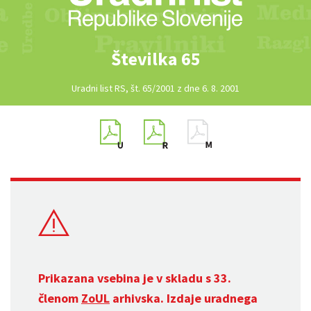
Številka 65
Uradni list RS, št. 65/2001 z dne 6. 8. 2001
Prikazana vsebina je v skladu s 33.
členom
ZoUL
arhivska. Izdaje uradnega