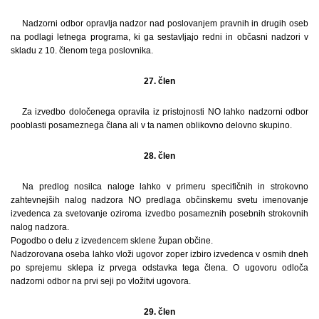
Nadzorni odbor opravlja nadzor nad poslovanjem pravnih in drugih oseb
na podlagi letnega programa, ki ga sestavljajo redni in občasni nadzori v
skladu z 10. členom tega poslovnika.
27. člen
Za izvedbo določenega opravila iz pristojnosti NO lahko nadzorni odbor
pooblasti posameznega člana ali v ta namen oblikovno delovno skupino.
28. člen
Na predlog nosilca naloge lahko v primeru specifičnih in strokovno
zahtevnejših nalog nadzora NO predlaga občinskemu svetu imenovanje
izvedenca za svetovanje oziroma izvedbo posameznih posebnih strokovnih
nalog nadzora.
Pogodbo o delu z izvedencem sklene župan občine.
Nadzorovana oseba lahko vloži ugovor zoper izbiro izvedenca v osmih dneh
po sprejemu sklepa iz prvega odstavka tega člena. O ugovoru odloča
nadzorni odbor na prvi seji po vložitvi ugovora.
29. člen