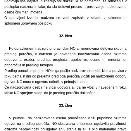
ugotovijo vsa dejstva in zberejo vsi dokazi, ki so pomembni za odločanje v
postopku nadzora in tako, da sta delovni proces in poslovanje nadzorovane
osebe čim manj motena.
O opravljeni izvedbi nadzora se vodi zapisnik v skladu z zakonom o
splošnem upravnem postopku.
32. člen
Po opravljenem nadzoru pripravi član NO ali imenovana delovna skupina
predlog poročila, v katerem je navedena nadzorovana oseba oziroma
odgovorna oseba, predmet pregleda, ugotovitve, ocene in mnenja ter
priporočila in predlogi ukrepov.
Predlog poročila sprejme NO in ga pošlje nadzorovani osebi, ki ima pravico v
roku petnajst dni od prejema predloga poročila vložiti pri nadzornem odboru
ugovor. NO mora o ugovoru odločiti v petnajstih dneh.
Če nadzorovana oseba ne vloži ugovora ali ga ne vloži v navedenem roku,
lahko NO sprejme sklep, da je predlog poročila dokončan.
33. člen
V primeru, da nadzorovana oseba pravočasno vloži pripombe oziroma
ugovor na predlog poročila, NO obravnava pripombe, ugotavlja pravilnosti
oziroma nepravilnosti pri ugotavljanju stanja in ali je bilo materialno pravo