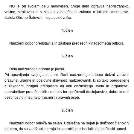
NO je pri svojem delu neodvisen. Svoje delo opravlja nepristransko,
vestno, strokovno in v skladu z določbami zakona o lokalni samoupravi,
statuta Občine Šalovci in tega poslovnika.
4. člen
Nadzorni odbor predstavlja in zastopa predsednik nadzornega odbora.
5. člen
Delo nadzornega odbora je javno.
Pri opravljanju svojega dela so člani nadzornega odbora dolžni varovati
državne, uradne in poslovne skrivnosti nadzorovanih, ki so tako opredeljene
z zakonom, drugim predpisom ali akti občinskega sveta in organizacij
uporabnikov proračunskih sredstev ter spoštovati dostojanstvo, dobro ime in
osebnostno integriteto fizičnih in pravnih oseb.
6. člen
Nadzorni odbor odloča na sejah. Udeležba na sejah je dolžnost članov. V
primeru, da so zadržani, morajo to sporočiti predsedniku ali občinski upravi.