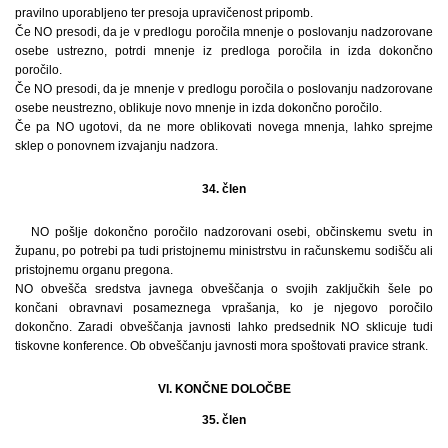
pravilno uporabljeno ter presoja upravičenost pripomb.
Če NO presodi, da je v predlogu poročila mnenje o poslovanju nadzorovane
osebe ustrezno, potrdi mnenje iz predloga poročila in izda dokončno
poročilo.
Če NO presodi, da je mnenje v predlogu poročila o poslovanju nadzorovane
osebe neustrezno, oblikuje novo mnenje in izda dokončno poročilo.
Če pa NO ugotovi, da ne more oblikovati novega mnenja, lahko sprejme
sklep o ponovnem izvajanju nadzora.
34. člen
NO pošlje dokončno poročilo nadzorovani osebi, občinskemu svetu in
županu, po potrebi pa tudi pristojnemu ministrstvu in računskemu sodišču ali
pristojnemu organu pregona.
NO obvešča sredstva javnega obveščanja o svojih zaključkih šele po
končani obravnavi posameznega vprašanja, ko je njegovo poročilo
dokončno. Zaradi obveščanja javnosti lahko predsednik NO sklicuje tudi
tiskovne konference. Ob obveščanju javnosti mora spoštovati pravice strank.
VI. KONČNE DOLOČBE
35. člen