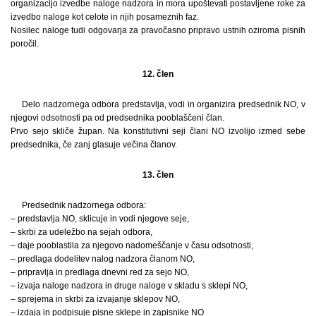
organizacijo izvedbe naloge nadzora in mora upoštevati postavljene roke za
izvedbo naloge kot celote in njih posameznih faz.
Nosilec naloge tudi odgovarja za pravočasno pripravo ustnih oziroma pisnih
poročil.
12. člen
Delo nadzornega odbora predstavlja, vodi in organizira predsednik NO, v
njegovi odsotnosti pa od predsednika pooblaščeni član.
Prvo sejo skliče župan. Na konstitutivni seji člani NO izvolijo izmed sebe
predsednika, če zanj glasuje večina članov.
13. člen
Predsednik nadzornega odbora:
– predstavlja NO, sklicuje in vodi njegove seje,
– skrbi za udeležbo na sejah odbora,
– daje pooblastila za njegovo nadomeščanje v času odsotnosti,
– predlaga dodelitev nalog nadzora članom NO,
– pripravlja in predlaga dnevni red za sejo NO,
– izvaja naloge nadzora in druge naloge v skladu s sklepi NO,
– sprejema in skrbi za izvajanje sklepov NO,
– izdaja in podpisuje pisne sklepe in zapisnike NO