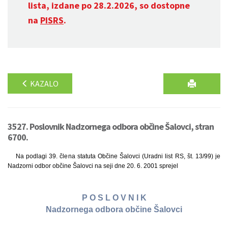
lista, izdane po 28.2.2026, so dostopne
na
PISRS
.
KAZALO
3527. Poslovnik Nadzornega odbora občine Šalovci, stran
6700.
Na podlagi 39. člena statuta Občine Šalovci (Uradni list RS, št. 13/99) je
Nadzorni odbor občine Šalovci na seji dne 20. 6. 2001 sprejel
P O S L O V N I K
Nadzornega odbora občine Šalovci