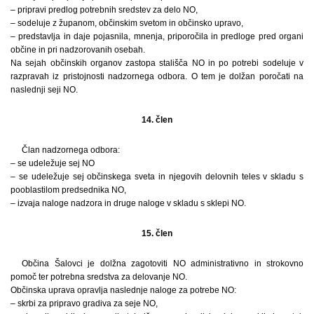
– pripravi predlog potrebnih sredstev za delo NO,
– sodeluje z županom, občinskim svetom in občinsko upravo,
– predstavlja in daje pojasnila, mnenja, priporočila in predloge pred organi
občine in pri nadzorovanih osebah.
Na sejah občinskih organov zastopa stališča NO in po potrebi sodeluje v
razpravah iz pristojnosti nadzornega odbora. O tem je dolžan poročati na
naslednji seji NO.
14. člen
Član nadzornega odbora:
– se udeležuje sej NO
– se udeležuje sej občinskega sveta in njegovih delovnih teles v skladu s
pooblastilom predsednika NO,
– izvaja naloge nadzora in druge naloge v skladu s sklepi NO.
15. člen
Občina Šalovci je dolžna zagotoviti NO administrativno in strokovno
pomoč ter potrebna sredstva za delovanje NO.
Občinska uprava opravlja naslednje naloge za potrebe NO:
– skrbi za pripravo gradiva za seje NO,