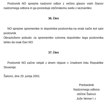
Poslovnik NO sprejme nadzorni odbor z večino glasov vseh članov
nadzornega odbora in ga posreduje občinskemu svetu v seznanitev.
36. člen
NO sprejme spremembe in dopolnitve poslovnika na enak način kot sam
poslovnik.
Obrazloženo pobudo za spremembo oziroma dopolnitev tega poslovnika
lahko da vsak član NO.
37. člen
Poslovnik NO začne veljati z dnem objave v Uradnem listu Republike
Slovenije.
Šalovci, dne 20. junija 2001.
Predsednik
Nadzornega odbora
občine Šalovci
Jože Verner l. r.