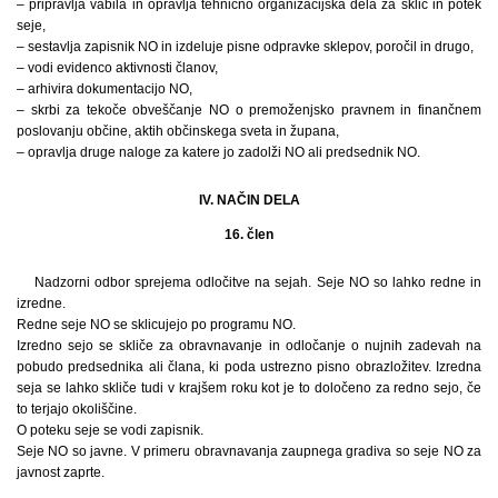
– pripravlja vabila in opravlja tehnično organizacijska dela za sklic in potek
seje,
– sestavlja zapisnik NO in izdeluje pisne odpravke sklepov, poročil in drugo,
– vodi evidenco aktivnosti članov,
– arhivira dokumentacijo NO,
– skrbi za tekoče obveščanje NO o premoženjsko pravnem in finančnem
poslovanju občine, aktih občinskega sveta in župana,
– opravlja druge naloge za katere jo zadolži NO ali predsednik NO.
IV. NAČIN DELA
16. člen
Nadzorni odbor sprejema odločitve na sejah. Seje NO so lahko redne in
izredne.
Redne seje NO se sklicujejo po programu NO.
Izredno sejo se skliče za obravnavanje in odločanje o nujnih zadevah na
pobudo predsednika ali člana, ki poda ustrezno pisno obrazložitev. Izredna
seja se lahko skliče tudi v krajšem roku kot je to določeno za redno sejo, če
to terjajo okoliščine.
O poteku seje se vodi zapisnik.
Seje NO so javne. V primeru obravnavanja zaupnega gradiva so seje NO za
javnost zaprte.