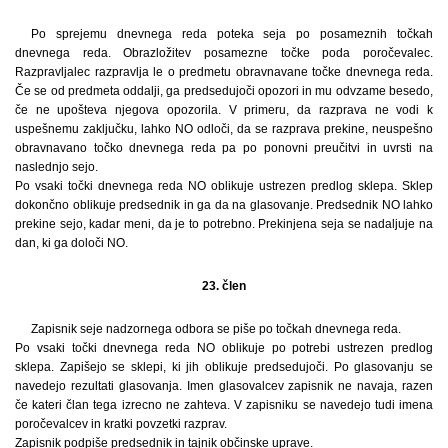
Po sprejemu dnevnega reda poteka seja po posameznih točkah
dnevnega reda. Obrazložitev posamezne točke poda poročevalec.
Razpravljalec razpravlja le o predmetu obravnavane točke dnevnega reda.
Če se od predmeta oddalji, ga predsedujoči opozori in mu odvzame besedo,
če ne upošteva njegova opozorila. V primeru, da razprava ne vodi k
uspešnemu zaključku, lahko NO odloči, da se razprava prekine, neuspešno
obravnavano točko dnevnega reda pa po ponovni preučitvi in uvrsti na
naslednjo sejo.
Po vsaki točki dnevnega reda NO oblikuje ustrezen predlog sklepa. Sklep
dokončno oblikuje predsednik in ga da na glasovanje. Predsednik NO lahko
prekine sejo, kadar meni, da je to potrebno. Prekinjena seja se nadaljuje na
dan, ki ga določi NO.
23. člen
Zapisnik seje nadzornega odbora se piše po točkah dnevnega reda.
Po vsaki točki dnevnega reda NO oblikuje po potrebi ustrezen predlog
sklepa. Zapišejo se sklepi, ki jih oblikuje predsedujoči. Po glasovanju se
navedejo rezultati glasovanja. Imen glasovalcev zapisnik ne navaja, razen
če kateri član tega izrecno ne zahteva. V zapisniku se navedejo tudi imena
poročevalcev in kratki povzetki razprav.
Zapisnik podpiše predsednik in tajnik občinske uprave.