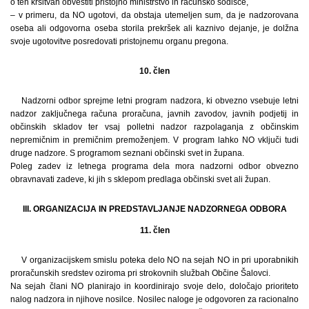
o teh kršitvah obvestiti pristojno ministrstvo in računsko sodišče,
– v primeru, da NO ugotovi, da obstaja utemeljen sum, da je nadzorovana
oseba ali odgovorna oseba storila prekršek ali kaznivo dejanje, je dolžna
svoje ugotovitve posredovati pristojnemu organu pregona.
10. člen
Nadzorni odbor sprejme letni program nadzora, ki obvezno vsebuje letni
nadzor zaključnega računa proračuna, javnih zavodov, javnih podjetij in
občinskih skladov ter vsaj polletni nadzor razpolaganja z občinskim
nepremičnim in premičnim premoženjem. V program lahko NO vključi tudi
druge nadzore. S programom seznani občinski svet in župana.
Poleg zadev iz letnega programa dela mora nadzorni odbor obvezno
obravnavati zadeve, ki jih s sklepom predlaga občinski svet ali župan.
III. ORGANIZACIJA IN PREDSTAVLJANJE NADZORNEGA ODBORA
11. člen
V organizacijskem smislu poteka delo NO na sejah NO in pri uporabnikih
proračunskih sredstev oziroma pri strokovnih službah Občine Šalovci.
Na sejah člani NO planirajo in koordinirajo svoje delo, določajo prioriteto
nalog nadzora in njihove nosilce. Nosilec naloge je odgovoren za racionalno