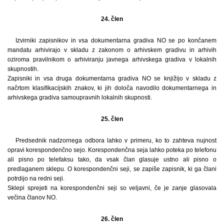
24. člen
Izvirniki zapisnikov in vsa dokumentarna gradiva NO se po končanem
mandatu arhivirajo v skladu z zakonom o arhivskem gradivu in arhivih
oziroma pravilnikom o arhiviranju javnega arhivskega gradiva v lokalnih
skupnostih.
Zapisniki in vsa druga dokumentarna gradiva NO se knjižijo v skladu z
načrtom klasifikacijskih znakov, ki jih določa navodilo dokumentarnega in
arhivskega gradiva samoupravnih lokalnih skupnosti.
25. člen
Predsednik nadzornega odbora lahko v primeru, ko to zahteva nujnost
opravi korespondenčno sejo. Korespondenčna seja lahko poteka po telefonu
ali pisno po telefaksu tako, da vsak član glasuje ustno ali pisno o
predlaganem sklepu. O korespondenčni seji, se zapiše zapisnik, ki ga člani
potrdijo na redni seji.
Sklepi sprejeti na korespondenčni seji so veljavni, če je zanje glasovala
večina članov NO.
26. člen