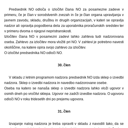
Predsednik NO odloča o izločitvi člana NO za posamezne zadeve v
primeru, če je član v sorodstvenih zvezah in če je član organa upravljanja v
javnem zavodu, skladu, društvu in drugih organizacijah, v kateri se opravlja
nadzor ali opravlja pogodbena dela za uporabnika proračunskih sredstev ter
v primeru dvoma o njegovi nepristranskosti.
Izločitev člana NO v posamezni zadevi lahko zahteva tudi nadzorovana
oseba. Zahtevo za izločitev mora vložiti pri NO. V zahtevi je potrebno navesti
okoliščine, na katere opira svojo zahtevo za izločitev.
O izločitvi predsednika NO odloči NO.
30. člen
V skladu z letnim programom nadzora predsednik NO izda sklep o izvedbi
nadzora. Sklep o izvedbi nadzora in navedbo nadzorovane osebe.
Oseba na katero se nanaša sklep o izvedbi nadzora lahko vloži ugovor v
osmih dneh po vročitvi sklepa. Ugovor ne zadrži izvedbe nadzora. O ugovoru
odloči NO v roku tridesetih dni po prejemu ugovora.
31. člen
Izvajanje nalog nadzora je treba opraviti v skladu z navodili tako, da se