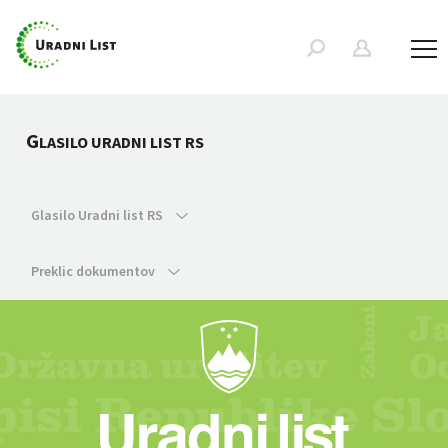
G
LASILO URADNI LIST RS
Glasilo Uradni list RS
Preklic dokumentov