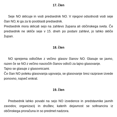
17. člen
Seje NO sklicuje in vodi predsednik NO. V njegovi odsotnosti vodi seje
član NO, ki ga za to pooblasti predsednik.
Predsednik mora sklicati sejo na zahtevo župana ali občinskega sveta. Če
predsednik ne skliče seje v 15. dneh po podani zahtevi, jo lahko skliče
župan.
18. člen
NO sprejema odločitve z večino glasov članov NO. Glasuje se javno,
razen če se NO z večino navzočih članov odloči za tajno glasovanje.
Tajno se glasuje z glasovnicami.
Če član NO poteku glasovanja ugovarja, se glasovanje brez razprave izvede
ponovno, največ enkrat.
19. člen
Predsednik lahko povabi na sejo NO izvedence in predstavnike javnih
zavodov, organizacij in društev, katerih dejavnost se sofinancira iz
občinskega proračuna in so predmet nadzora.