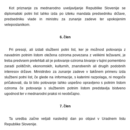
Kot priznanje za mednarodno uveljavljanje Republike Slovenije se
diplomatski potni list lahko izda po izteku mandata predsedniku države,
predsedniku vlade in ministru za zunanje zadeve ter upokojenim
veleposlanikom.
6. člen
Pri presoji, ali izdati službeni potni list, ker je možnost potovanja z
navadnim potnim listom otežena oziroma povezana z velikimi težavami, je
treba predvsem pretehtati ali je potovanje oziroma bivanje v tujini pomembno
zaradi političnih, ekonomskih, kulturnih, znanstvenih ali drugih podobnih
interesov države. Ministrstvo za zunanje zadeve v takšnem primeru izda
službeni potni list, če glede na informacije, s katerimi razpolaga, ni mogoče
pričakovati, da bi bilo potovanje lahko uspešno opravljeno s potnim listom
oziroma če potovanje s službenim potnim listom predstavlja bistveno
ugodnost ter v mednarodni praksi ni neobičajno.
7. člen
Ta uredba začne veljati naslednji dan po objavi v Uradnem listu
Republike Slovenije.