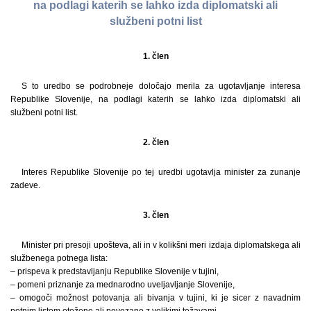
na podlagi katerih se lahko izda diplomatski ali
službeni potni list
1. člen
S to uredbo se podrobneje določajo merila za ugotavljanje interesa
Republike Slovenije, na podlagi katerih se lahko izda diplomatski ali
službeni potni list.
2. člen
Interes Republike Slovenije po tej uredbi ugotavlja minister za zunanje
zadeve.
3. člen
Minister pri presoji upošteva, ali in v kolikšni meri izdaja diplomatskega ali
službenega potnega lista:
– prispeva k predstavljanju Republike Slovenije v tujini,
– pomeni priznanje za mednarodno uveljavljanje Slovenije,
– omogoči možnost potovanja ali bivanja v tujini, ki je sicer z navadnim
potnim listom oteženo ali povezano z velikimi težavami,