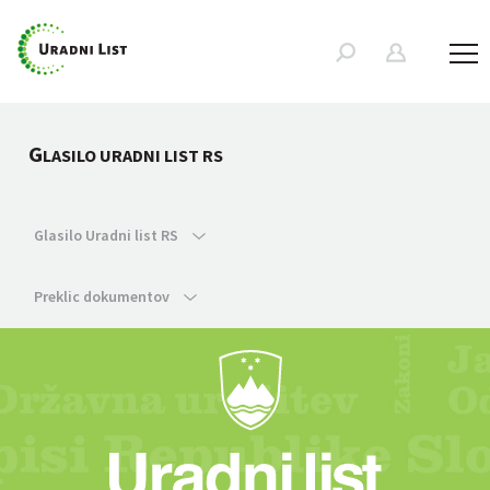
G
LASILO URADNI LIST RS
Glasilo Uradni list RS
Preklic dokumentov