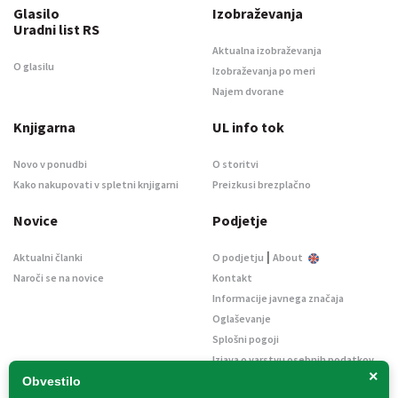
Glasilo
Izobraževanja
Uradni list RS
Aktualna izobraževanja
O glasilu
Izobraževanja po meri
Najem dvorane
Knjigarna
UL info tok
Novo v ponudbi
O storitvi
Kako nakupovati v spletni knjigarni
Preizkusi brezplačno
Novice
Podjetje
|
Aktualni članki
O podjetju
About
Naroči se na novice
Kontakt
Informacije javnega značaja
Oglaševanje
Splošni pogoji
Izjava o varstvu osebnih podatkov
×
E-dražbe
Obvestilo