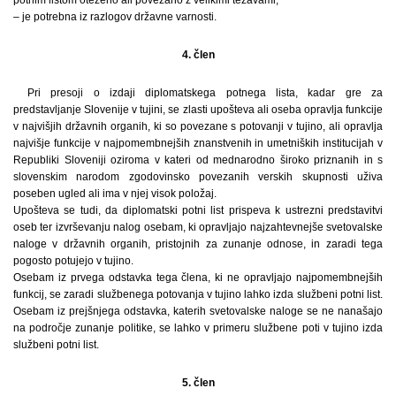
– je potrebna iz razlogov državne varnosti.
4. člen
Pri presoji o izdaji diplomatskega potnega lista, kadar gre za
predstavljanje Slovenije v tujini, se zlasti upošteva ali oseba opravlja funkcije
v najvišjih državnih organih, ki so povezane s potovanji v tujino, ali opravlja
najvišje funkcije v najpomembnejših znanstvenih in umetniških institucijah v
Republiki Sloveniji oziroma v kateri od mednarodno široko priznanih in s
slovenskim narodom zgodovinsko povezanih verskih skupnosti uživa
poseben ugled ali ima v njej visok položaj.
Upošteva se tudi, da diplomatski potni list prispeva k ustrezni predstavitvi
oseb ter izvrševanju nalog osebam, ki opravljajo najzahtevnejše svetovalske
naloge v državnih organih, pristojnih za zunanje odnose, in zaradi tega
pogosto potujejo v tujino.
Osebam iz prvega odstavka tega člena, ki ne opravljajo najpomembnejših
funkcij, se zaradi službenega potovanja v tujino lahko izda službeni potni list.
Osebam iz prejšnjega odstavka, katerih svetovalske naloge se ne nanašajo
na področje zunanje politike, se lahko v primeru službene poti v tujino izda
službeni potni list.
5. člen