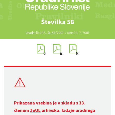
Številka 58
Uradni list RS, št. 58/2001 z dne 13. 7. 2001
Prikazana vsebina je v skladu s 33.
členom
ZoUL
arhivska. Izdaje uradnega