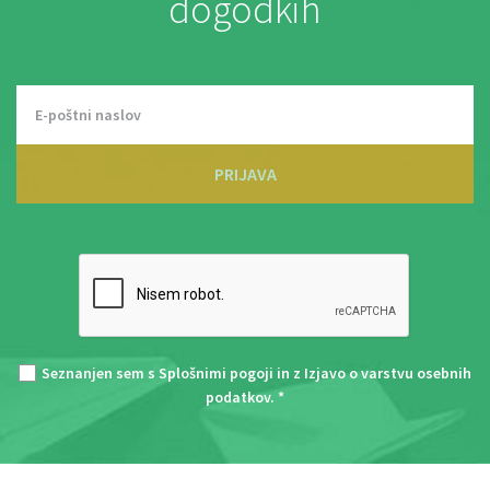
dogodkih
PRIJAVA
Seznanjen sem s
Splošnimi pogoji
in z
Izjavo o varstvu osebnih
podatkov
. *