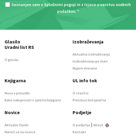
Seznanjen sem s
Splošnimi pogoji
in z
Izjavo o varstvu osebnih
podatkov
. *
Glasilo
Izobraževanja
Uradni list RS
Aktualna izobraževanja
O glasilu
Izobraževanja po meri
Najem dvorane
Knjigarna
UL info tok
Novo v ponudbi
O storitvi
Kako nakupovati v spletni knjigarni
Preizkusi brezplačno
Novice
Podjetje
|
Aktualni članki
O podjetju
About
Naroči se na novice
Kontakt