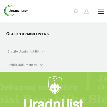
G
LASILO URADNI LIST RS
Glasilo Uradni list RS
Preklic dokumentov