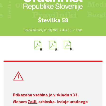
Številka 58
Uradni list RS, št. 58/2001 z dne 13. 7. 2001
Prikazana vsebina je v skladu s 33.
členom
ZoUL
arhivska. Izdaje uradnega