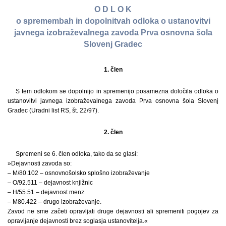
O D L O K
o spremembah in dopolnitvah odloka o ustanovitvi
javnega izobraževalnega zavoda Prva osnovna šola
Slovenj Gradec
1. člen
S tem odlokom se dopolnijo in spremenijo posamezna določila odloka o
ustanovitvi javnega izobraževalnega zavoda Prva osnovna šola Slovenj
Gradec (Uradni list RS, št. 22/97).
2. člen
Spremeni se 6. člen odloka, tako da se glasi:
»Dejavnosti zavoda so:
– M/80.102 – osnovnošolsko splošno izobraževanje
– O/92.511 – dejavnost knjižnic
– H/55.51 – dejavnost menz
– M80.422 – drugo izobraževanje.
Zavod ne sme začeti opravljati druge dejavnosti ali spremeniti pogojev za
opravljanje dejavnosti brez soglasja ustanovitelja.«