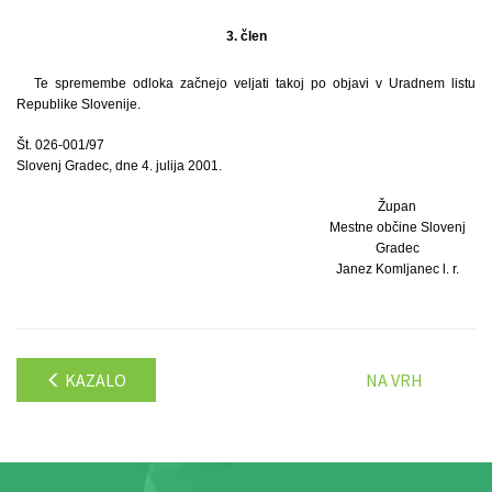
3. člen
Te spremembe odloka začnejo veljati takoj po objavi v Uradnem listu
Republike Slovenije.
Št. 026-001/97
Slovenj Gradec, dne 4. julija 2001.
Župan
Mestne občine Slovenj
Gradec
Janez Komljanec l. r.
KAZALO
NA VRH