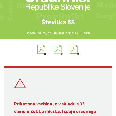
Številka 58
Uradni list RS, št. 58/2001 z dne 13. 7. 2001
Prikazana vsebina je v skladu s 33.
členom
ZoUL
arhivska. Izdaje uradnega