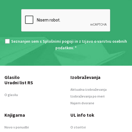
Seznanjen sem s
Splošnimi pogoji
in z
Izjavo o varstvu osebnih
podatkov
. *
Glasilo
Izobraževanja
Uradni list RS
Aktualna izobraževanja
O glasilu
Izobraževanja po meri
Najem dvorane
Knjigarna
UL info tok
Novo v ponudbi
O storitvi