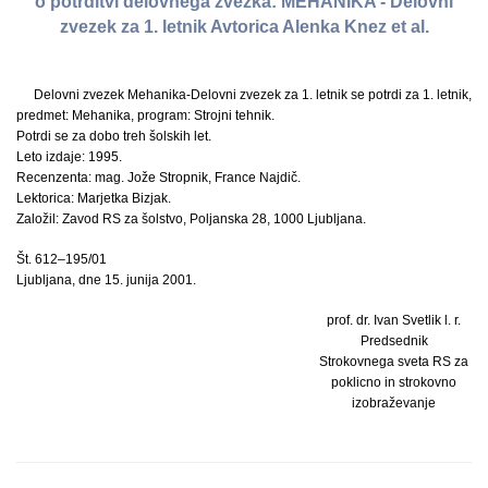
o potrditvi delovnega zvezka: MEHANIKA - Delovni
zvezek za 1. letnik Avtorica Alenka Knez et al.
Delovni zvezek Mehanika-Delovni zvezek za 1. letnik se potrdi za 1. letnik,
predmet: Mehanika, program: Strojni tehnik.
Potrdi se za dobo treh šolskih let.
Leto izdaje: 1995.
Recenzenta: mag. Jože Stropnik, France Najdič.
Lektorica: Marjetka Bizjak.
Založil: Zavod RS za šolstvo, Poljanska 28, 1000 Ljubljana.
Št. 612–195/01
Ljubljana, dne 15. junija 2001.
prof. dr. Ivan Svetlik l. r.
Predsednik
Strokovnega sveta RS za
poklicno in strokovno
izobraževanje