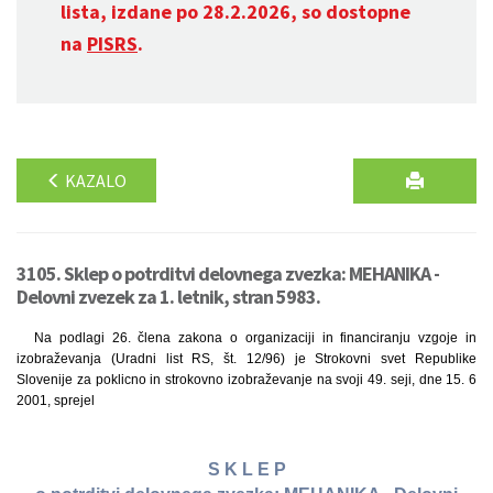
lista, izdane po 28.2.2026, so dostopne
na
PISRS
.
KAZALO
3105. Sklep o potrditvi delovnega zvezka: MEHANIKA -
Delovni zvezek za 1. letnik, stran 5983.
Na podlagi 26. člena zakona o organizaciji in financiranju vzgoje in
izobraževanja (Uradni list RS, št. 12/96) je Strokovni svet Republike
Slovenije za poklicno in strokovno izobraževanje na svoji 49. seji, dne 15. 6
2001, sprejel
S K L E P