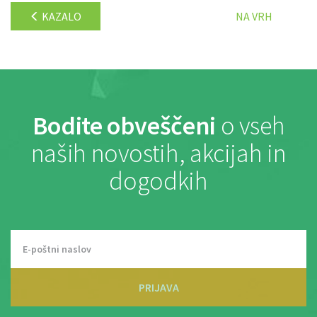
KAZALO
NA VRH
Bodite obveščeni
o vseh
naših novostih, akcijah in
dogodkih
PRIJAVA