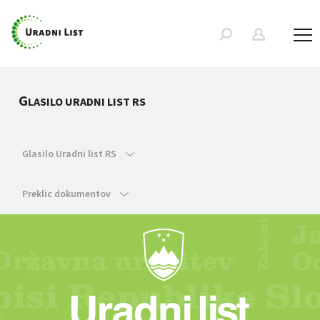
G
LASILO URADNI LIST RS
Glasilo Uradni list RS
Preklic dokumentov