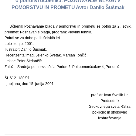
o potrditvi učbenika: POZNAVANJE BLAGA V
POMORSTVU IN PROMETU Avtor Danilo Šušmak
Učbenik Poznavanje blaga v pomorstvu in prometu se potrdi za 2. letnik,
predmet: Poznavanje blaga, program: Plovbni tehnik.
Potrdi se za dobo petih šolskih let.
Leto izdaje: 2001.
Ilustrator: Danilo Šušmak.
Recenzenta: mag. Jelenko Švetak, Marijan Tončič.
Lektor: Peter Štefančič.
Založil: Srednja pomorska šola Portorož, Pot pomorščakov 4, Portorož.
Št. 612–180/01
Ljubljana, dne 15. junija 2001.
prof. dr. Ivan Svetlik l. r.
Predsednik
Strokovnega sveta RS za
poklicno in strokovno
izobraževanje