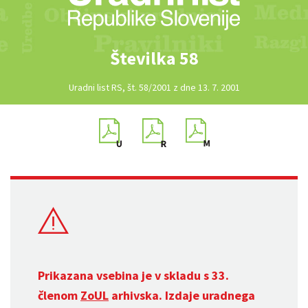
Številka 58
Uradni list RS, št. 58/2001 z dne 13. 7. 2001
Prikazana vsebina je v skladu s 33.
členom
ZoUL
arhivska. Izdaje uradnega