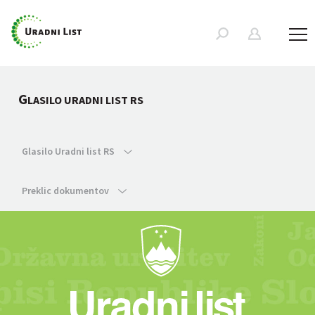
G
LASILO URADNI LIST RS
Glasilo Uradni list RS
Preklic dokumentov