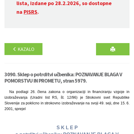
lista, izdane po 28.2.2026, so dostopne
na
PISRS
.
KAZALO
3090. Sklep o potrditvi učbenika: POZNAVANJE BLAGA V
POMORSTVU IN PROMETU, stran 5979.
Na podlagi 26. člena zakona o organizaciji in financiranju vzgoje in
izobraževanja (Uradni list RS, št. 12/96) je Strokovni svet Republike
Slovenije za poklicno in strokovno izobraževanje na svoji 49. seji, dne 15. 6.
2001, sprejel
S K L E P