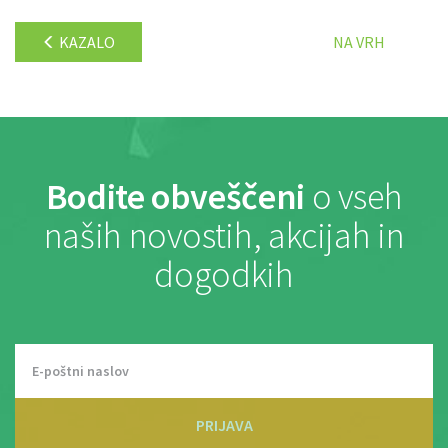
KAZALO
NA VRH
Bodite obveščeni
o vseh
naših novostih, akcijah in
dogodkih
PRIJAVA