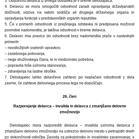
3. Odsotnost delavca iz prvega odstavka je v breme delodajalca.
4. Delavcu se mora omogočiti odsotnost zaradi opravljanja državljanskih
dolžnosti, odziva na vabilo sodišča ali drugega državnega organa in
opravljanja funkcije v predstavniških organih republike.
5. Če v primerih odsotnosti iz prejšnjega odstavka ni predpisana možnost
povrnitve nadomestila, je takšna odsotnost v breme delavca.
6. Delavec ima pravico do odsotnosti brez nadomestila plače v naslednjih
primerih:
– neodložljivih osebnih opravkov,
– zasebnega potovanja,
– nege družinskega člana, ki ni medicinsko potrebna,
– popravila hiše oziroma stanovanja,
– zdravljenja na lastne stroške.
7. Delodajalec lahko delavčevo zahtevo po neplačani odsotnosti z dela
zavrne, če zahteve delovnega procesa tega ne dopuščajo.
26. člen
Razporejanje delavca – invalida in delavca z zmanjšano delovno
zmožnostjo
Delodajalec mora razporediti delavca – invalida oziroma delavca z
zmanjšano delovno zmožnostjo na ustrezno delovno mesto v petnajstih dneh
po dokončnosti odločbe Zavoda za pokojninsko in invalidsko zavarovanje, s