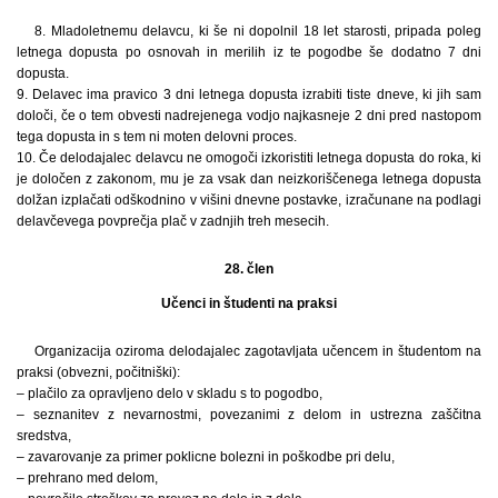
8. Mladoletnemu delavcu, ki še ni dopolnil 18 let starosti, pripada poleg
letnega dopusta po osnovah in merilih iz te pogodbe še dodatno 7 dni
dopusta.
9. Delavec ima pravico 3 dni letnega dopusta izrabiti tiste dneve, ki jih sam
določi, če o tem obvesti nadrejenega vodjo najkasneje 2 dni pred nastopom
tega dopusta in s tem ni moten delovni proces.
10. Če delodajalec delavcu ne omogoči izkoristiti letnega dopusta do roka, ki
je določen z zakonom, mu je za vsak dan neizkoriščenega letnega dopusta
dolžan izplačati odškodnino v višini dnevne postavke, izračunane na podlagi
delavčevega povprečja plač v zadnjih treh mesecih.
28. člen
Učenci in študenti na praksi
Organizacija oziroma delodajalec zagotavljata učencem in študentom na
praksi (obvezni, počitniški):
– plačilo za opravljeno delo v skladu s to pogodbo,
– seznanitev z nevarnostmi, povezanimi z delom in ustrezna zaščitna
sredstva,
– zavarovanje za primer poklicne bolezni in poškodbe pri delu,
– prehrano med delom,