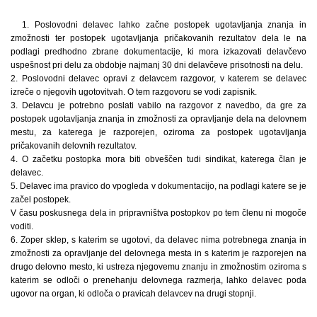
1. Poslovodni delavec lahko začne postopek ugotavljanja znanja in
zmožnosti ter postopek ugotavljanja pričakovanih rezultatov dela le na
podlagi predhodno zbrane dokumentacije, ki mora izkazovati delavčevo
uspešnost pri delu za obdobje najmanj 30 dni delavčeve prisotnosti na delu.
2. Poslovodni delavec opravi z delavcem razgovor, v katerem se delavec
izreče o njegovih ugotovitvah. O tem razgovoru se vodi zapisnik.
3. Delavcu je potrebno poslati vabilo na razgovor z navedbo, da gre za
postopek ugotavljanja znanja in zmožnosti za opravljanje dela na delovnem
mestu, za katerega je razporejen, oziroma za postopek ugotavljanja
pričakovanih delovnih rezultatov.
4. O začetku postopka mora biti obveščen tudi sindikat, katerega član je
delavec.
5. Delavec ima pravico do vpogleda v dokumentacijo, na podlagi katere se je
začel postopek.
V času poskusnega dela in pripravništva postopkov po tem členu ni mogoče
voditi.
6. Zoper sklep, s katerim se ugotovi, da delavec nima potrebnega znanja in
zmožnosti za opravljanje del delovnega mesta in s katerim je razporejen na
drugo delovno mesto, ki ustreza njegovemu znanju in zmožnostim oziroma s
katerim se odloči o prenehanju delovnega razmerja, lahko delavec poda
ugovor na organ, ki odloča o pravicah delavcev na drugi stopnji.