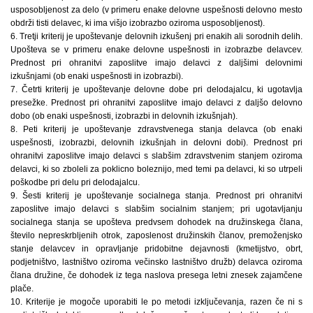
usposobljenost za delo (v primeru enake delovne uspešnosti delovno mesto
obdrži tisti delavec, ki ima višjo izobrazbo oziroma usposobljenost).
6. Tretji kriterij je upoštevanje delovnih izkušenj pri enakih ali sorodnih delih.
Upošteva se v primeru enake delovne uspešnosti in izobrazbe delavcev.
Prednost pri ohranitvi zaposlitve imajo delavci z daljšimi delovnimi
izkušnjami (ob enaki uspešnosti in izobrazbi).
7. Četrti kriterij je upoštevanje delovne dobe pri delodajalcu, ki ugotavlja
presežke. Prednost pri ohranitvi zaposlitve imajo delavci z daljšo delovno
dobo (ob enaki uspešnosti, izobrazbi in delovnih izkušnjah).
8. Peti kriterij je upoštevanje zdravstvenega stanja delavca (ob enaki
uspešnosti, izobrazbi, delovnih izkušnjah in delovni dobi). Prednost pri
ohranitvi zaposlitve imajo delavci s slabšim zdravstvenim stanjem oziroma
delavci, ki so zboleli za poklicno boleznijo, med temi pa delavci, ki so utrpeli
poškodbe pri delu pri delodajalcu.
9. Šesti kriterij je upoštevanje socialnega stanja. Prednost pri ohranitvi
zaposlitve imajo delavci s slabšim socialnim stanjem; pri ugotavljanju
socialnega stanja se upošteva predvsem dohodek na družinskega člana,
število nepreskrbljenih otrok, zaposlenost družinskih članov, premoženjsko
stanje delavcev in opravljanje pridobitne dejavnosti (kmetijstvo, obrt,
podjetništvo, lastništvo oziroma večinsko lastništvo družb) delavca oziroma
člana družine, če dohodek iz tega naslova presega letni znesek zajamčene
plače.
10. Kriterije je mogoče uporabiti le po metodi izključevanja, razen če ni s