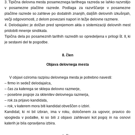
3. Tipična delovna mesta posameznega tarifnega razreda se lahko razvrstijo
v posamezne plačilne razrede. Podlaga za razvrščanje v posamezne
plačilne razrede so zahteve po dodatnih znanjih, daljših delovnih izkušnjah,
večji odgovornosti, z delom povezani napori in težje delovne razmere.
4. Delodajalec je dolžan pred sprejemom akta o sistemizaciji delovnih mest
pridobiti mnenje sindikata.
Tipična dela po posameznih tarifnih razredih so opredeljena v prilogi št. II, ki
je sestavni del te pogodbe.
8. člen
Objava delovnega mesta
V objavi oziroma razpisu delovnega mesta je potrebno navesti:
– firmo in sedež delodajalca,
– čas za katerega se sklepa delovno razmerje,
– posebne pogoje za sklenitev delovnega razmerja,
– rok za prijavo kandidata,
– rok, v katerem mora biti kandidat obveščen o izbiri.
Kandidat, ki ni bil izbran, ima v roku, določenem za ugovor, pravico do
vpogleda v podatke, ki so bili z objavo zahtevani kot pogoj in na osnovi
katerih je bila opravljena izbira.