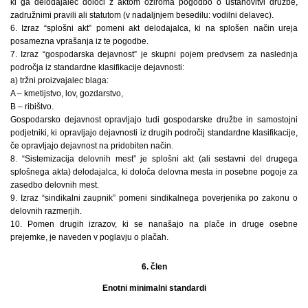
ki ga delodajalec določi z aktom oziroma pogodbo o ustanovitvi družbe,
zadružnimi pravili ali statutom (v nadaljnjem besedilu: vodilni delavec).
6. Izraz “splošni akt” pomeni akt delodajalca, ki na splošen način ureja
posamezna vprašanja iz te pogodbe.
7. Izraz “gospodarska dejavnost” je skupni pojem predvsem za naslednja
področja iz standardne klasifikacije dejavnosti:
a) tržni proizvajalec blaga:
A – kmetijstvo, lov, gozdarstvo,
B – ribištvo.
Gospodarsko dejavnost opravljajo tudi gospodarske družbe in samostojni
podjetniki, ki opravljajo dejavnosti iz drugih področij standardne klasifikacije,
če opravljajo dejavnost na pridobiten način.
8. “Sistemizacija delovnih mest” je splošni akt (ali sestavni del drugega
splošnega akta) delodajalca, ki določa delovna mesta in posebne pogoje za
zasedbo delovnih mest.
9. Izraz “sindikalni zaupnik” pomeni sindikalnega poverjenika po zakonu o
delovnih razmerjih.
10. Pomen drugih izrazov, ki se nanašajo na plače in druge osebne
prejemke, je naveden v poglavju o plačah.
6. člen
Enotni minimalni standardi