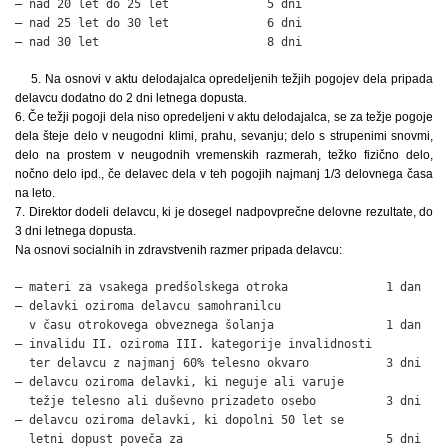
– nad 20 let do 25 let              5 dni

– nad 25 let do 30 let              6 dni

– nad 30 let                        8 dni
5. Na osnovi v aktu delodajalca opredeljenih težjih pogojev dela pripada
delavcu dodatno do 2 dni letnega dopusta.
6. Če težji pogoji dela niso opredeljeni v aktu delodajalca, se za težje pogoje
dela šteje delo v neugodni klimi, prahu, sevanju; delo s strupenimi snovmi,
delo na prostem v neugodnih vremenskih razmerah, težko fizično delo,
nočno delo ipd., če delavec dela v teh pogojih najmanj 1/3 delovnega časa
na leto.
7. Direktor dodeli delavcu, ki je dosegel nadpovprečne delovne rezultate, do
3 dni letnega dopusta.
Na osnovi socialnih in zdravstvenih razmer pripada delavcu:
– materi za vsakega predšolskega otroka              1 dan

– delavki oziroma delavcu samohranilcu

  v času otrokovega obveznega šolanja                1 dan

– invalidu II. oziroma III. kategorije invalidnosti

  ter delavcu z najmanj 60% telesno okvaro           3 dni

– delavcu oziroma delavki, ki neguje ali varuje

  težje telesno ali duševno prizadeto osebo          3 dni

– delavcu oziroma delavki, ki dopolni 50 let se

  letni dopust poveča za                             5 dni