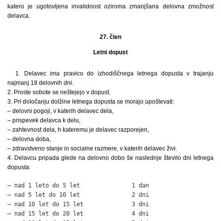
katero je ugotovljena invalidnost oziroma zmanjšana delovna zmožnost
delavca.
27. člen
Letni dopust
1. Delavec ima pravico do izhodiščnega letnega dopusta v trajanju
najmanj 18 delovnih dni.
2. Proste sobote se neštejejo v dopust.
3. Pri določanju dolžine letnega dopusta se morajo upoštevati:
– delovni pogoji, v katerih delavec dela,
– prispevek delavca k delu,
– zahtevnost dela, h kateremu je delavec razporejen,
– delovna doba,
– zdravstveno stanje in socialne razmere, v katerih delavec živi.
4. Delavcu pripada glede na delovno dobo še naslednje število dni letnega
dopusta:
– nad 1 leto do 5 let               1 dan

– nad 5 let do 10 let               2 dni

– nad 10 let do 15 let              3 dni

– nad 15 let do 20 let              4 dni
