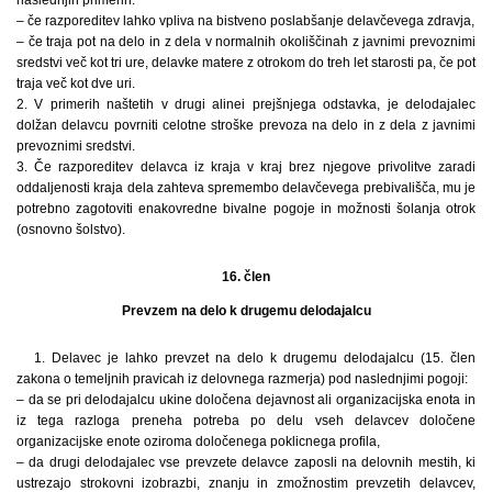
naslednjih primerih:
– če razporeditev lahko vpliva na bistveno poslabšanje delavčevega zdravja,
– če traja pot na delo in z dela v normalnih okoliščinah z javnimi prevoznimi
sredstvi več kot tri ure, delavke matere z otrokom do treh let starosti pa, če pot
traja več kot dve uri.
2. V primerih naštetih v drugi alinei prejšnjega odstavka, je delodajalec
dolžan delavcu povrniti celotne stroške prevoza na delo in z dela z javnimi
prevoznimi sredstvi.
3. Če razporeditev delavca iz kraja v kraj brez njegove privolitve zaradi
oddaljenosti kraja dela zahteva spremembo delavčevega prebivališča, mu je
potrebno zagotoviti enakovredne bivalne pogoje in možnosti šolanja otrok
(osnovno šolstvo).
16. člen
Prevzem na delo k drugemu delodajalcu
1. Delavec je lahko prevzet na delo k drugemu delodajalcu (15. člen
zakona o temeljnih pravicah iz delovnega razmerja) pod naslednjimi pogoji:
– da se pri delodajalcu ukine določena dejavnost ali organizacijska enota in
iz tega razloga preneha potreba po delu vseh delavcev določene
organizacijske enote oziroma določenega poklicnega profila,
– da drugi delodajalec vse prevzete delavce zaposli na delovnih mestih, ki
ustrezajo strokovni izobrazbi, znanju in zmožnostim prevzetih delavcev,