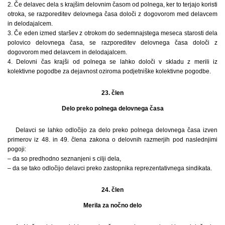
2. Če delavec dela s krajšim delovnim časom od polnega, ker to terjajo koristi
otroka, se razporeditev delovnega časa določi z dogovorom med delavcem
in delodajalcem.
3. Če eden izmed staršev z otrokom do sedemnajstega meseca starosti dela
polovico delovnega časa, se razporeditev delovnega časa določi z
dogovorom med delavcem in delodajalcem.
4. Delovni čas krajši od polnega se lahko določi v skladu z merili iz
kolektivne pogodbe za dejavnost oziroma podjetniške kolektivne pogodbe.
23. člen
Delo preko polnega delovnega časa
Delavci se lahko odločijo za delo preko polnega delovnega časa izven
primerov iz 48. in 49. člena zakona o delovnih razmerjih pod naslednjimi
pogoji:
– da so predhodno seznanjeni s cilji dela,
– da se tako odločijo delavci preko zastopnika reprezentativnega sindikata.
24. člen
Merila za nočno delo