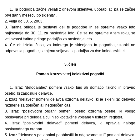
1. Ta pogodba začne veljati z dnevom sklenitve, uporabljati pa se začne
prvi dan v mesecu po sklenitvi.
2. Velja do 30. 6. 2003.
3. Tarifna priloga je sestavni del te pogodbe in se sprejme vsako leto
najkasneje do 30. 11. za naslednje leto. Če se ne sprejme v tem roku, se
veljavnost tarifne priloge podaljša za naslednje leto.
4. Če ob izteku časa, za katerega je sklenjena ta pogodba, stranki ne
odpovesta pogodbe, se njena veljavnost podaljša za dve koledarski leti.
5. člen
Pomen izrazov v tej kolektivni pogodbi
1. Izraz “delodajalec” pomeni vsako tujo ali domačo fizično in pravno
osebo, ki zaposluje delavce.
2. Izraz “delavec” pomeni delavca oziroma delavko, ki je sklenil(a) delovno
razmerje za določen ali nedoločen čas.
3. Izraz “poslovodni organ” pomeni osebo oziroma osebe, ki vodijo
poslovanje pri delodajalcu in so kot takšne vpisane v ustrezni register.
4. Izraz “poslovodni delavec” pomeni delavca, ki opravlja naloge
poslovodnega organa.
5. Izraz “delavec s posebnimi pooblastili in odgovornostmi” pomeni delavca,