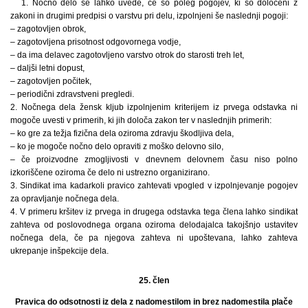
1. Nočno delo se lahko uvede, če so poleg pogojev, ki so določeni z
zakoni in drugimi predpisi o varstvu pri delu, izpolnjeni še naslednji pogoji:
– zagotovljen obrok,
– zagotovljena prisotnost odgovornega vodje,
– da ima delavec zagotovljeno varstvo otrok do starosti treh let,
– daljši letni dopust,
– zagotovljen počitek,
– periodični zdravstveni pregledi.
2. Nočnega dela žensk kljub izpolnjenim kriterijem iz prvega odstavka ni
mogoče uvesti v primerih, ki jih določa zakon ter v naslednjih primerih:
– ko gre za težja fizična dela oziroma zdravju škodljiva dela,
– ko je mogoče nočno delo opraviti z moško delovno silo,
– če proizvodne zmogljivosti v dnevnem delovnem času niso polno
izkoriščene oziroma če delo ni ustrezno organizirano.
3. Sindikat ima kadarkoli pravico zahtevati vpogled v izpolnjevanje pogojev
za opravljanje nočnega dela.
4. V primeru kršitev iz prvega in drugega odstavka tega člena lahko sindikat
zahteva od poslovodnega organa oziroma delodajalca takojšnjo ustavitev
nočnega dela, če pa njegova zahteva ni upoštevana, lahko zahteva
ukrepanje inšpekcije dela.
25. člen
Pravica do odsotnosti iz dela z nadomestilom in brez nadomestila plače