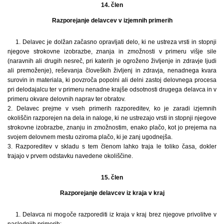
14. člen
Razporejanje delavcev v izjemnih primerih
1. Delavec je dolžan začasno opravljati delo, ki ne ustreza vrsti in stopnji
njegove strokovne izobrazbe, znanja in zmožnosti v primeru višje sile
(naravnih ali drugih nesreč, pri katerih je ogroženo življenje in zdravje ljudi
ali premoženje), reševanja človeških življenj in zdravja, nenadnega kvara
surovin in materiala, ki povzroča popolni ali delni zastoj delovnega procesa
pri delodajalcu ter v primeru nenadne krajše odsotnosti drugega delavca in v
primeru okvare delovnih naprav ter obratov.
2. Delavec prejme v vseh primerih razporeditev, ko je zaradi izjemnih
okoliščin razporejen na dela in naloge, ki ne ustrezajo vrsti in stopnji njegove
strokovne izobrazbe, znanju in zmožnostim, enako plačo, kot jo prejema na
svojem delovnem mestu oziroma plačo, ki je zanj ugodnejša.
3. Razporeditev v skladu s tem členom lahko traja le toliko časa, dokler
trajajo v prvem odstavku navedene okoliščine.
15. člen
Razporejanje delavcev iz kraja v kraj
1. Delavca ni mogoče razporediti iz kraja v kraj brez njegove privolitve v