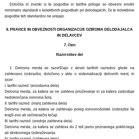
Določila in zneski iz te pogodbe in tarifne priloge so obvezni enotni
minimalni standardi v kolektivnih pogodbah pri delodajalcih, če te kolektivne
pogodbe teh standardov ne urejajo.
II. PRAVICE IN OBVEZNOSTI ORGANIZACIJE OZIROMA DELODAJALCA
IN DELAVCEV
7. člen
Razvrstitev del
1. Delovna mesta se razvrščajo v devet tarifnih razredov glede na
zahtevano izobrazbo, določeno v aktu o sistematizaciji delovnih mest, in
sicer:
I. tarifni razred: (enostavna dela)
Delovna mesta, za katera se ne zahteva priučevanje in za katera zadostuje
nedokončana osnovna šola.
II. tarifni razred: (manj zahtevna dela)
Delovna mesta, za katera se zahtevajo poleg osnovnošolske izobrazbe še
krajši eno ali večmesečni tečaji.
III. tarifni razred: (srednje zahtevna dela)
Delovna mesta, za katera se zahteva do 2 leti javno priznanega poklicnega
ali strokovnega izobraževanja.
IV. tarifni razred: (zahtevna dela)