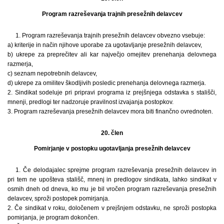
Program razreševanja trajnih presežnih delavcev
1. Program razreševanja trajnih presežnih delavcev obvezno vsebuje:
a) kriterije in način njihove uporabe za ugotavljanje presežnih delavcev,
b) ukrepe za preprečitev ali kar največjo omejitev prenehanja delovnega
razmerja,
c) seznam nepotrebnih delavcev,
d) ukrepe za omilitev škodljivih posledic prenehanja delovnega razmerja.
2. Sindikat sodeluje pri pripravi programa iz prejšnjega odstavka s stališči,
mnenji, predlogi ter nadzoruje pravilnost izvajanja postopkov.
3. Program razreševanja presežnih delavcev mora biti finančno ovrednoten.
20. člen
Pomirjanje v postopku ugotavljanja presežnih delavcev
1. Če delodajalec sprejme program razreševanja presežnih delavcev in
pri tem ne upošteva stališč, mnenj in predlogov sindikata, lahko sindikat v
osmih dneh od dneva, ko mu je bil vročen program razreševanja presežnih
delavcev, sproži postopek pomirjanja.
2. Če sindikat v roku, določenem v prejšnjem odstavku, ne sproži postopka
pomirjanja, je program dokončen.