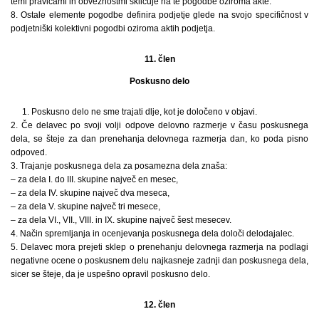
temi pravicami in obveznostmi sklicuje na te pogodbe oziroma akte.
8. Ostale elemente pogodbe definira podjetje glede na svojo specifičnost v
podjetniški kolektivni pogodbi oziroma aktih podjetja.
11. člen
Poskusno delo
1. Poskusno delo ne sme trajati dlje, kot je določeno v objavi.
2. Če delavec po svoji volji odpove delovno razmerje v času poskusnega
dela, se šteje za dan prenehanja delovnega razmerja dan, ko poda pisno
odpoved.
3. Trajanje poskusnega dela za posamezna dela znaša:
– za dela I. do III. skupine največ en mesec,
– za dela IV. skupine največ dva meseca,
– za dela V. skupine največ tri mesece,
– za dela VI., VII., VIII. in IX. skupine največ šest mesecev.
4. Način spremljanja in ocenjevanja poskusnega dela določi delodajalec.
5. Delavec mora prejeti sklep o prenehanju delovnega razmerja na podlagi
negativne ocene o poskusnem delu najkasneje zadnji dan poskusnega dela,
sicer se šteje, da je uspešno opravil poskusno delo.
12. člen