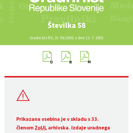
Številka 58
Uradni list RS, št. 58/2001 z dne 13. 7. 2001
Prikazana vsebina je v skladu s 33.
členom
ZoUL
arhivska. Izdaje uradnega