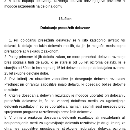
3. V času trajanja delovnega razmerja delavca brez njegove privolitve ni
mogoče razporediti na delo na domu.
18. člen
Določanje presežnih delavcev
1. Pri določanju presežnih delavcev se v isto kategorijo uvrstijo vsi
delavci, ki delajo na takih delovnih mestih, da jih je mogoče medsebojno
prerazporejati v skladu z zakonom.
2. Poleg primerov, ki jih določa zakon, ne more prenehati delovno razmerje
brez soglasja tudi delavcu, ki je starejši od 55 let oziroma delavki, ki je
starejša od 50 let in ima najmanj 15 let delovne dobe pri delodajalcu oziroma
25 let skupne delovne dobe.
3. Prvi kriterij za ohranitev zaposlitve je doseganje delovnih rezultatov.
Prednost pri ohranitvi zaposlitve imajo delavci, ki dosegajo boljše delovne
rezultate.
4. Kriterije doseganja delovnih rezultatov je mogoče uporabiti pri določanju
presežnih delavcev le, če so vnaprej določena merila za ugotavljanje
delovnih rezultatov in so se uporabljala najmanj zadnjih šest mesecev pred
sprejemom programa razreševanja presežnih delavcev.
5. V primeru enakega doseganja delovnih rezultatov ali neizdelanih ali
neuporabljenih meril za ugotavljanje delovnih rezultatov je drugi kriterij za
ohranitev zaposlitve upoštevanje strokovne izobrazbe delavca oziroma