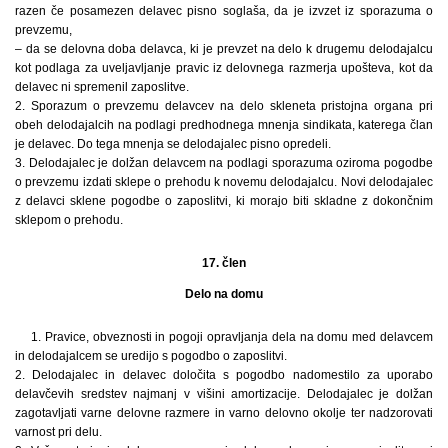
razen če posamezen delavec pisno soglaša, da je izvzet iz sporazuma o
prevzemu,
– da se delovna doba delavca, ki je prevzet na delo k drugemu delodajalcu
kot podlaga za uveljavljanje pravic iz delovnega razmerja upošteva, kot da
delavec ni spremenil zaposlitve.
2. Sporazum o prevzemu delavcev na delo skleneta pristojna organa pri
obeh delodajalcih na podlagi predhodnega mnenja sindikata, katerega član
je delavec. Do tega mnenja se delodajalec pisno opredeli.
3. Delodajalec je dolžan delavcem na podlagi sporazuma oziroma pogodbe
o prevzemu izdati sklepe o prehodu k novemu delodajalcu. Novi delodajalec
z delavci sklene pogodbe o zaposlitvi, ki morajo biti skladne z dokončnim
sklepom o prehodu.
17. člen
Delo na domu
1. Pravice, obveznosti in pogoji opravljanja dela na domu med delavcem
in delodajalcem se uredijo s pogodbo o zaposlitvi.
2. Delodajalec in delavec določita s pogodbo nadomestilo za uporabo
delavčevih sredstev najmanj v višini amortizacije. Delodajalec je dolžan
zagotavljati varne delovne razmere in varno delovno okolje ter nadzorovati
varnost pri delu.