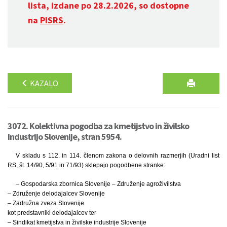
lista, izdane po 28.2.2026, so dostopne
na
PISRS
.
KAZALO
3072. Kolektivna pogodba za kmetijstvo in živilsko
industrijo Slovenije, stran 5954.
V skladu s 112. in 114. členom zakona o delovnih razmerjih (Uradni list
RS, št. 14/90, 5/91 in 71/93) sklepajo pogodbene stranke:
– Gospodarska zbornica Slovenije – Združenje agroživilstva
– Združenje delodajalcev Slovenije
– Zadružna zveza Slovenije
kot predstavniki delodajalcev ter
– Sindikat kmetijstva in živilske industrije Slovenije