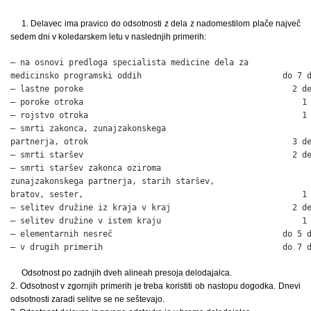
1. Delavec ima pravico do odsotnosti z dela z nadomestilom plače največ
sedem dni v koledarskem letu v naslednjih primerih:
– na osnovi predloga specialista medicine dela za

medicinsko programski oddih                             do 7 d
– lastne poroke                                           2 de
– poroke otroka                                             1 
– rojstvo otroka                                            1 
– smrti zakonca, zunajzakonskega

partnerja, otrok                                          3 de
– smrti staršev                                           2 de
– smrti staršev zakonca oziroma

zunajzakonskega partnerja, starih staršev,

bratov, sester,                                             1 
– selitev družine iz kraja v kraj                         2 de
– selitev družine v istem kraju                             1 
– elementarnih nesreč                                   do 5 d
– v drugih primerih                                     do 7 
Odsotnost po zadnjih dveh alineah presoja delodajalca.
2. Odsotnost v zgornjih primerih je treba koristiti ob nastopu dogodka. Dnevi
odsotnosti zaradi selitve se ne seštevajo.