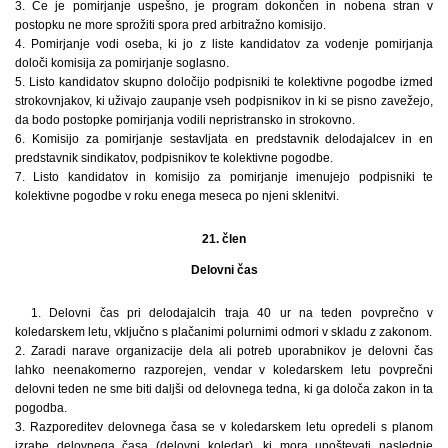
3. Če je pomirjanje uspešno, je program dokončen in nobena stran v
postopku ne more sprožiti spora pred arbitražno komisijo.
4. Pomirjanje vodi oseba, ki jo z liste kandidatov za vodenje pomirjanja
določi komisija za pomirjanje soglasno.
5. Listo kandidatov skupno določijo podpisniki te kolektivne pogodbe izmed
strokovnjakov, ki uživajo zaupanje vseh podpisnikov in ki se pisno zavežejo,
da bodo postopke pomirjanja vodili nepristransko in strokovno.
6. Komisijo za pomirjanje sestavljata en predstavnik delodajalcev in en
predstavnik sindikatov, podpisnikov te kolektivne pogodbe.
7. Listo kandidatov in komisijo za pomirjanje imenujejo podpisniki te
kolektivne pogodbe v roku enega meseca po njeni sklenitvi.
21. člen
Delovni čas
1. Delovni čas pri delodajalcih traja 40 ur na teden povprečno v
koledarskem letu, vključno s plačanimi polurnimi odmori v skladu z zakonom.
2. Zaradi narave organizacije dela ali potreb uporabnikov je delovni čas
lahko neenakomerno razporejen, vendar v koledarskem letu povprečni
delovni teden ne sme biti daljši od delovnega tedna, ki ga določa zakon in ta
pogodba.
3. Razporeditev delovnega časa se v koledarskem letu opredeli s planom
izrabe delovnega časa (delovni koledar), ki mora upoštevati naslednje