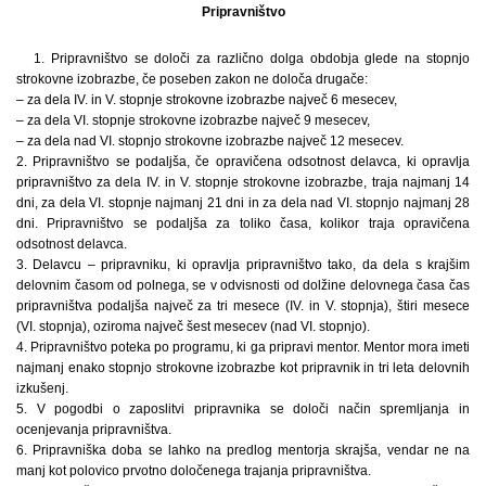
Pripravništvo
1. Pripravništvo se določi za različno dolga obdobja glede na stopnjo
strokovne izobrazbe, če poseben zakon ne določa drugače:
– za dela IV. in V. stopnje strokovne izobrazbe največ 6 mesecev,
– za dela VI. stopnje strokovne izobrazbe največ 9 mesecev,
– za dela nad VI. stopnjo strokovne izobrazbe največ 12 mesecev.
2. Pripravništvo se podaljša, če opravičena odsotnost delavca, ki opravlja
pripravništvo za dela IV. in V. stopnje strokovne izobrazbe, traja najmanj 14
dni, za dela VI. stopnje najmanj 21 dni in za dela nad VI. stopnjo najmanj 28
dni. Pripravništvo se podaljša za toliko časa, kolikor traja opravičena
odsotnost delavca.
3. Delavcu – pripravniku, ki opravlja pripravništvo tako, da dela s krajšim
delovnim časom od polnega, se v odvisnosti od dolžine delovnega časa čas
pripravništva podaljša največ za tri mesece (IV. in V. stopnja), štiri mesece
(VI. stopnja), oziroma največ šest mesecev (nad VI. stopnjo).
4. Pripravništvo poteka po programu, ki ga pripravi mentor. Mentor mora imeti
najmanj enako stopnjo strokovne izobrazbe kot pripravnik in tri leta delovnih
izkušenj.
5. V pogodbi o zaposlitvi pripravnika se določi način spremljanja in
ocenjevanja pripravništva.
6. Pripravniška doba se lahko na predlog mentorja skrajša, vendar ne na
manj kot polovico prvotno določenega trajanja pripravništva.