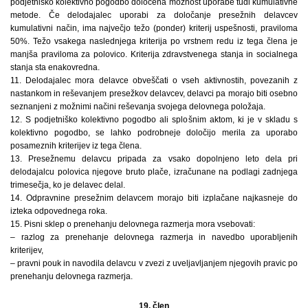
podjetniško kolektivno pogodbo določena možnost uporabe tudi kumulativne
metode. Če delodajalec uporabi za določanje presežnih delavcev
kumulativni način, ima največjo težo (ponder) kriterij uspešnosti, praviloma
50%. Težo vsakega naslednjega kriterija po vrstnem redu iz tega člena je
manjša praviloma za polovico. Kriterija zdravstvenega stanja in socialnega
stanja sta enakovredna.
11. Delodajalec mora delavce obveščati o vseh aktivnostih, povezanih z
nastankom in reševanjem presežkov delavcev, delavci pa morajo biti osebno
seznanjeni z možnimi načini reševanja svojega delovnega položaja.
12. S podjetniško kolektivno pogodbo ali splošnim aktom, ki je v skladu s
kolektivno pogodbo, se lahko podrobneje določijo merila za uporabo
posameznih kriterijev iz tega člena.
13. Presežnemu delavcu pripada za vsako dopolnjeno leto dela pri
delodajalcu polovica njegove bruto plače, izračunane na podlagi zadnjega
trimesečja, ko je delavec delal.
14. Odpravnine presežnim delavcem morajo biti izplačane najkasneje do
izteka odpovednega roka.
15. Pisni sklep o prenehanju delovnega razmerja mora vsebovati:
– razlog za prenehanje delovnega razmerja in navedbo uporabljenih
kriterijev,
– pravni pouk in navodila delavcu v zvezi z uveljavljanjem njegovih pravic po
prenehanju delovnega razmerja.
19. člen