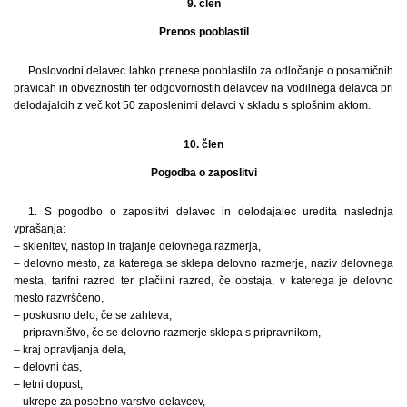
9. člen
Prenos pooblastil
Poslovodni delavec lahko prenese pooblastilo za odločanje o posamičnih
pravicah in obveznostih ter odgovornostih delavcev na vodilnega delavca pri
delodajalcih z več kot 50 zaposlenimi delavci v skladu s splošnim aktom.
10. člen
Pogodba o zaposlitvi
1. S pogodbo o zaposlitvi delavec in delodajalec uredita naslednja
vprašanja:
– sklenitev, nastop in trajanje delovnega razmerja,
– delovno mesto, za katerega se sklepa delovno razmerje, naziv delovnega
mesta, tarifni razred ter plačilni razred, če obstaja, v katerega je delovno
mesto razvrščeno,
– poskusno delo, če se zahteva,
– pripravništvo, če se delovno razmerje sklepa s pripravnikom,
– kraj opravljanja dela,
– delovni čas,
– letni dopust,
– ukrepe za posebno varstvo delavcev,