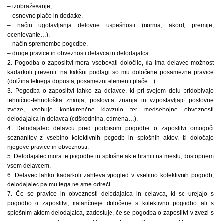
– izobraževanje,
– osnovno plačo in dodatke,
– način ugotavljanja delovne uspešnosti (norma, akord, premije,
ocenjevanje…),
– način spremembe pogodbe,
– druge pravice in obveznosti delavca in delodajalca.
2. Pogodba o zaposlitvi mora vsebovati določilo, da ima delavec možnost
kadarkoli preveriti, na kakšni podlagi so mu določene posamezne pravice
(dolžina letnega dopusta, posamezni elementi plače…).
3. Pogodba o zaposlitvi lahko za delavce, ki pri svojem delu pridobivajo
tehnično-tehnološka znanja, poslovna znanja in vzpostavljajo poslovne
zveze, vsebuje konkurenčno klavzulo ter medsebojne obveznosti
delodajalca in delavca (odškodnina, odmena…).
4. Delodajalec delavcu pred podpisom pogodbe o zaposlitvi omogoči
seznanitev z vsebino kolektivnih pogodb in splošnih aktov, ki določajo
njegove pravice in obveznosti.
5. Delodajalec mora te pogodbe in splošne akte hraniti na mestu, dostopnem
vsem delavcem.
6. Delavec lahko kadarkoli zahteva vpogled v vsebino kolektivnih pogodb,
delodajalec pa mu tega ne sme odreči.
7. Če so pravice in obveznosti delodajalca in delavca, ki se urejajo s
pogodbo o zaposlitvi, natančneje določene s kolektivno pogodbo ali s
splošnim aktom delodajalca, zadostuje, če se pogodba o zaposlitvi v zvezi s