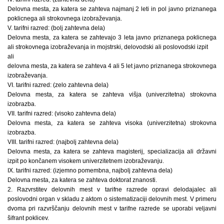
Delovna mesta, za katera se zahteva najmanj 2 leti in pol javno priznanega
poklicnega ali strokovnega izobraževanja.
V. tarifni razred: (bolj zahtevna dela)
Delovna mesta, za katera se zahtevajo 3 leta javno priznanega poklicnega
ali strokovnega izobraževanja in mojstrski, delovodski ali poslovodski izpit
ali
delovna mesta, za katera se zahteva 4 ali 5 let javno priznanega strokovnega
izobraževanja.
VI. tarifni razred: (zelo zahtevna dela)
Delovna mesta, za katera se zahteva višja (univerzitetna) strokovna
izobrazba.
VII. tarifni razred: (visoko zahtevna dela)
Delovna mesta, za katera se zahteva visoka (univerzitetna) strokovna
izobrazba.
VIII. tarifni razred: (najbolj zahtevna dela)
Delovna mesta, za katera se zahteva magisterij, specializacija ali državni
izpit po končanem visokem univerzitetnem izobraževanju.
IX. tarifni razred: (izjemno pomembna, najbolj zahtevna dela)
Delovna mesta, za katera se zahteva doktorat znanosti.
2. Razvrstitev delovnih mest v tarifne razrede opravi delodajalec ali
poslovodni organ v skladu z aktom o sistematizaciji delovnih mest. V primeru
dvoma pri razvrščanju delovnih mest v tarifne razrede se uporabi veljavni
šifrant poklicev.