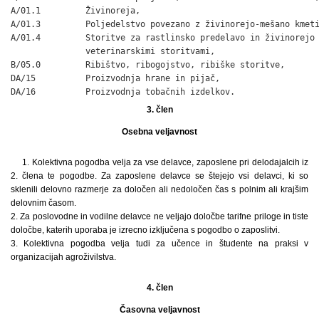
A/01.1         Živinoreja,

A/01.3         Poljedelstvo povezano z živinorejo-mešano kmeti
A/01.4         Storitve za rastlinsko predelavo in živinorejo 
               veterinarskimi storitvami,

B/05.0         Ribištvo, ribogojstvo, ribiške storitve,

DA/15          Proizvodnja hrane in pijač,

DA/16          Proizvodnja tobačnih izdelkov.
3. člen
Osebna veljavnost
1. Kolektivna pogodba velja za vse delavce, zaposlene pri delodajalcih iz
2. člena te pogodbe. Za zaposlene delavce se štejejo vsi delavci, ki so
sklenili delovno razmerje za določen ali nedoločen čas s polnim ali krajšim
delovnim časom.
2. Za poslovodne in vodilne delavce ne veljajo določbe tarifne priloge in tiste
določbe, katerih uporaba je izrecno izključena s pogodbo o zaposlitvi.
3. Kolektivna pogodba velja tudi za učence in študente na praksi v
organizacijah agroživilstva.
4. člen
Časovna veljavnost