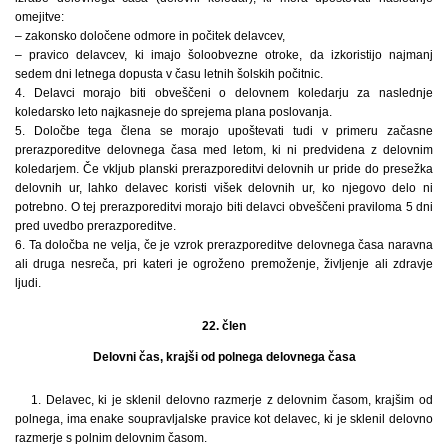
omejitve:
– zakonsko določene odmore in počitek delavcev,
– pravico delavcev, ki imajo šoloobvezne otroke, da izkoristijo najmanj
sedem dni letnega dopusta v času letnih šolskih počitnic.
4. Delavci morajo biti obveščeni o delovnem koledarju za naslednje
koledarsko leto najkasneje do sprejema plana poslovanja.
5. Določbe tega člena se morajo upoštevati tudi v primeru začasne
prerazporeditve delovnega časa med letom, ki ni predvidena z delovnim
koledarjem. Če vkljub planski prerazporeditvi delovnih ur pride do presežka
delovnih ur, lahko delavec koristi višek delovnih ur, ko njegovo delo ni
potrebno. O tej prerazporeditvi morajo biti delavci obveščeni praviloma 5 dni
pred uvedbo prerazporeditve.
6. Ta določba ne velja, če je vzrok prerazporeditve delovnega časa naravna
ali druga nesreča, pri kateri je ogroženo premoženje, življenje ali zdravje
ljudi.
22. člen
Delovni čas, krajši od polnega delovnega časa
1. Delavec, ki je sklenil delovno razmerje z delovnim časom, krajšim od
polnega, ima enake soupravljalske pravice kot delavec, ki je sklenil delovno
razmerje s polnim delovnim časom.