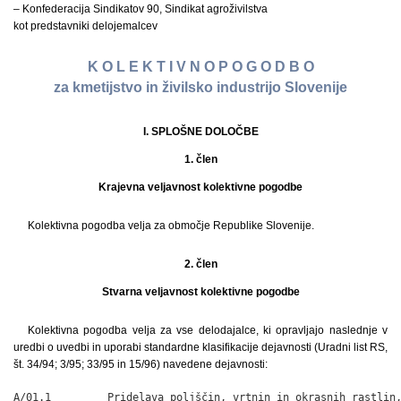
– Konfederacija Sindikatov 90, Sindikat agroživilstva
kot predstavniki delojemalcev
K O L E K T I V N O P O G O D B O
za kmetijstvo in živilsko industrijo Slovenije
I. SPLOŠNE DOLOČBE
1. člen
Krajevna veljavnost kolektivne pogodbe
Kolektivna pogodba velja za območje Republike Slovenije.
2. člen
Stvarna veljavnost kolektivne pogodbe
Kolektivna pogodba velja za vse delodajalce, ki opravljajo naslednje v
uredbi o uvedbi in uporabi standardne klasifikacije dejavnosti (Uradni list RS,
št. 34/94; 3/95; 33/95 in 15/96) navedene dejavnosti:
A/01.1         Pridelava poljščin, vrtnin in okrasnih rastlin,