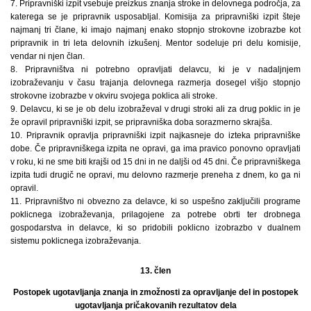
7. Pripravniški izpit vsebuje preizkus znanja stroke in delovnega področja, za
katerega se je pripravnik usposabljal. Komisija za pripravniški izpit šteje
najmanj tri člane, ki imajo najmanj enako stopnjo strokovne izobrazbe kot
pripravnik in tri leta delovnih izkušenj. Mentor sodeluje pri delu komisije,
vendar ni njen član.
8. Pripravništva ni potrebno opravljati delavcu, ki je v nadaljnjem
izobraževanju v času trajanja delovnega razmerja dosegel višjo stopnjo
strokovne izobrazbe v okviru svojega poklica ali stroke.
9. Delavcu, ki se je ob delu izobraževal v drugi stroki ali za drug poklic in je
že opravil pripravniški izpit, se pripravniška doba sorazmerno skrajša.
10. Pripravnik opravlja pripravniški izpit najkasneje do izteka pripravniške
dobe. Če pripravniškega izpita ne opravi, ga ima pravico ponovno opravljati
v roku, ki ne sme biti krajši od 15 dni in ne daljši od 45 dni. Če pripravniškega
izpita tudi drugič ne opravi, mu delovno razmerje preneha z dnem, ko ga ni
opravil.
11. Pripravništvo ni obvezno za delavce, ki so uspešno zaključili programe
poklicnega izobraževanja, prilagojene za potrebe obrti ter drobnega
gospodarstva in delavce, ki so pridobili poklicno izobrazbo v dualnem
sistemu poklicnega izobraževanja.
13. člen
Postopek ugotavljanja znanja in zmožnosti za opravljanje del in postopek
ugotavljanja pričakovanih rezultatov dela