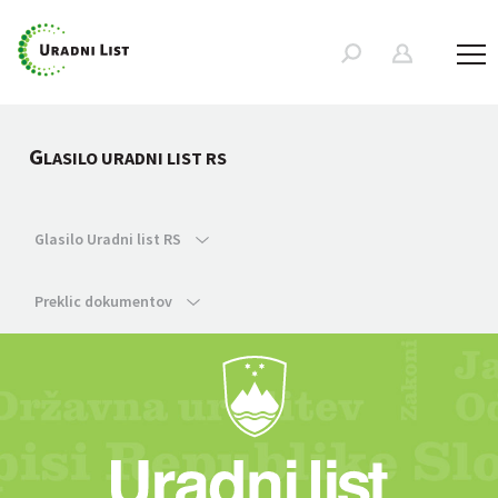
G
LASILO URADNI LIST RS
Glasilo Uradni list RS
Preklic dokumentov