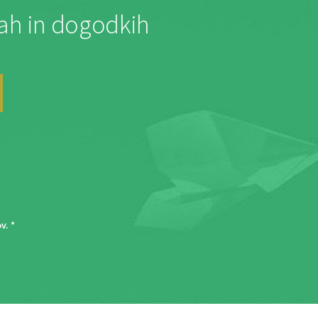
jah in dogodkih
ov
. *