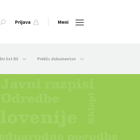
Prijava
Meni
dni list RS
Preklic dokumentov