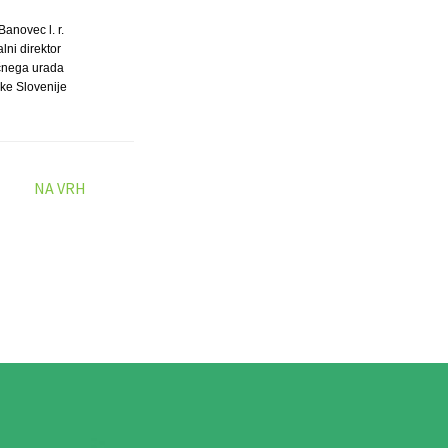
anovec l. r.
lni direktor
ičnega urada
ke Slovenije
NA VRH