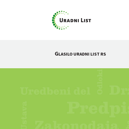
G
LASILO URADNI LIST RS