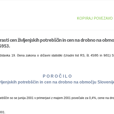
KOPIRAJ POVEZAVO
rasti cen življenjskih potrebščin in cen na drobno na obmo
 5953.
tavka 19. člena zakona o državni statistiki (Uradni list RS, št. 45/95 in 9/01) S
P O R O Č I L O
ivljenjskih potrebščin in cen na drobno na območju Slovenije
rebščin so se junija 2001 v primerjavi z majem 2001 povečale za 0,4%, cene na dr
001.