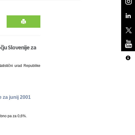
čju Slovenije za
tatistični urad Republike
 za junij 2001
obno pa za 0,6%.