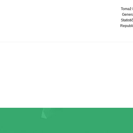
Tomaž B
Genera
Statist
Republi