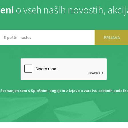
eni
o vseh naših novostih, akci
PRIJAVA
Seznanjen sem s
Splošnimi pogoji
in z
Izjavo o varstvu osebnih podatk