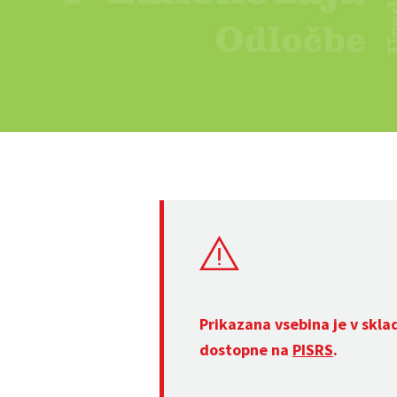
Prikazana vsebina je v skla
dostopne na
PISRS
.