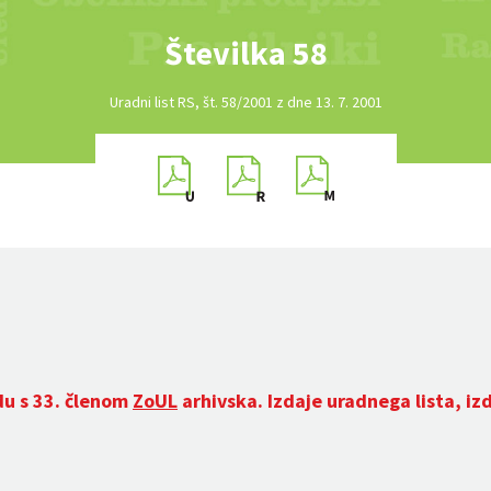
Številka 58
Uradni list RS, št. 58/2001 z dne 13. 7. 2001
du s 33. členom
ZoUL
arhivska. Izdaje uradnega lista, iz