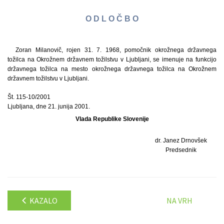
O D L O Č B O
Zoran Milanovič, rojen 31. 7. 1968, pomočnik okrožnega državnega
tožilca na Okrožnem državnem tožilstvu v Ljubljani, se imenuje na funkcijo
državnega tožilca na mesto okrožnega državnega tožilca na Okrožnem
državnem tožilstvu v Ljubljani.
Št. 115-10/2001
Ljubljana, dne 21. junija 2001.
Vlada Republike Slovenije
dr. Janez Drnovšek
Predsednik
KAZALO
NA VRH