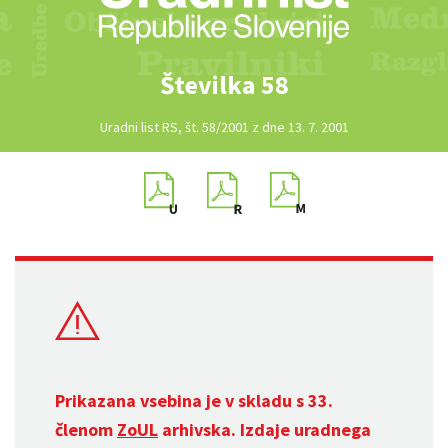
Številka 58
Uradni list RS, št. 58/2001 z dne 13. 7. 2001
Prikazana vsebina je v skladu s 33.
členom
ZoUL
arhivska. Izdaje uradnega