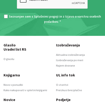
Seznanjen sem s
Splošnimi pogoji
in z
Izjavo o varstvu osebnih
podatkov
. *
Glasilo
Izobraževanja
Uradni list RS
Aktualna izobraževanja
O glasilu
Izobraževanja po meri
Najem dvorane
Knjigarna
UL info tok
Novo v ponudbi
O storitvi
Kako nakupovati v spletni knjigarni
Preizkusi brezplačno
Novice
Podjetje