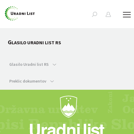
G
LASILO URADNI LIST RS
Glasilo Uradni list RS
Preklic dokumentov