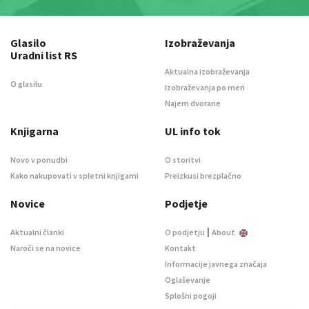
Glasilo
Izobraževanja
Uradni list RS
Aktualna izobraževanja
O glasilu
Izobraževanja po meri
Najem dvorane
Knjigarna
UL info tok
Novo v ponudbi
O storitvi
Kako nakupovati v spletni knjigarni
Preizkusi brezplačno
Novice
Podjetje
|
Aktualni članki
O podjetju
About
Naroči se na novice
Kontakt
Informacije javnega značaja
Oglaševanje
Splošni pogoji