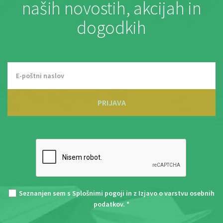
naših novostih, akcijah in
dogodkih
PRIJAVA
Seznanjen sem s
Splošnimi pogoji
in z
Izjavo o varstvu osebnih
podatkov
. *