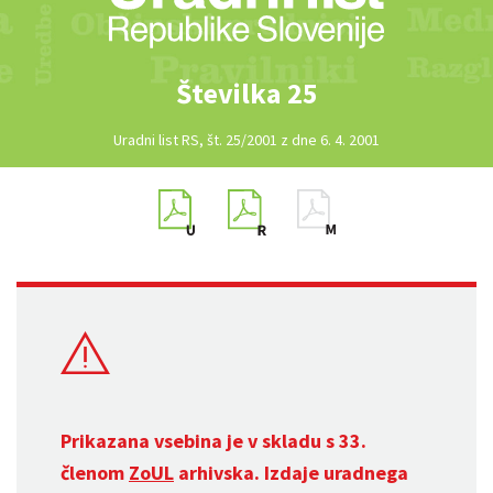
Številka 25
Uradni list RS, št. 25/2001 z dne 6. 4. 2001
Prikazana vsebina je v skladu s 33.
členom
ZoUL
arhivska. Izdaje uradnega