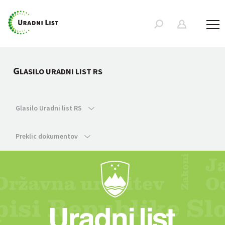
G
LASILO URADNI LIST RS
Glasilo Uradni list RS
Preklic dokumentov