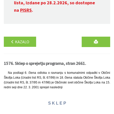
lista, izdane po 28.2.2026, so dostopne
na
PISRS
.
KAZALO
1576. Sklep o sprejetju programa, stran 2661.
Na podlagi 6. člena odloka o ravnanju s komunalnimi odpadki v Občini
Škofja Loka (Uradni list RS, št. 67/99) in 18. člena statuta Občine Škofja Loka
(Uradni list RS, št. 37/95 in 47/98) je Občinski svet občine Škofja Loka na 15.
redni seji dne 22. 3. 2001 sprejel naslednji
S K L E P