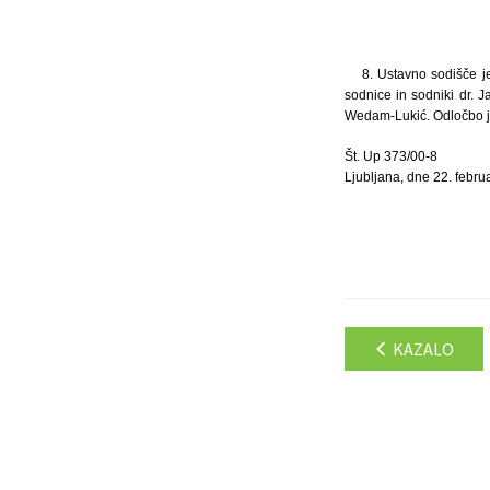
8. Ustavno sodišče j
sodnice in sodniki dr. J
Wedam-Lukić. Odločbo je
Št. Up 373/00-8
Ljubljana, dne 22. febru
KAZALO