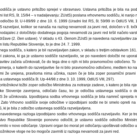
odišča je ustavno pritožbo sprejel v obravnavo. Ustavna pritožba je bila na po
 list RS, št. 15/94 – v nadaljevanju: ZUstS) poslana vrhovnemu sodišču, ki nanjo n
odločbo št. U-I-89/99 z dne 10. 6. 1999 (Uradni list RS, št. 59/99 in OdlUS VIII, 14
razveljavi, kolikor se nanaša na razlog nevarnosti za javni red, določen v 8. toč
nodajalec z določitvijo dodatnega pogoja nevarnosti za javni red kršil načelo var
ržave (2. člen ustave). V skladu s 43. členom ZUstS je navedena razveljavitev zač
listu Republike Slovenije, to je dne 24. 7. 1999.
ega sodišča, s katero je bil razveljavljen zakon, v skladu s tretjim odstavkom 161
l zakona, ki ga je ustavno sodišče razveljavilo, se po navedeni določbi ne upora
avitev začela učinkovati, če do tega dne o njih ni bilo pravnomočno odločeno. To
zmerja, o katerih do razveljavitve še ni bilo pravnomočno odločeno, medtem ko na
i že urejena, praviloma nima učinka, razen če je bila zoper posamični pravni
a ustavnega sodišča št. Up-44/98 z dne 3. 10. 1999, OdlUS VIII, 297).
pritožnikovi tožbi zoper odločbo Ministrstva za notranje zadeve, s katero je bila n
ke Slovenije zavrnjena, odločalo času, ko je odločba ustavnega sodišča o deln
S že učinkovala. Izpodbijana sodba vrhovnega sodišča je bila namreč sprejeta n
Zato Vrhovno sodišče svoje odločitve v izpodbijani sodbi ne bi smelo opreti na t
 ki je bila z odločbo ustavnega sodišča razveljavljena.
 navedenega razloga izpodbijano sodbo vrhovnega sodišča razveljavilo. Ker je tre
stvo Republike Slovenije ponovno odločiti, je ustavno sodišče odločbo Ministr
rnilo v novo odločanje. Upravni organ bo moral pri odločanju upoštevati odločbo u
tožnikove vloge ne bo mogoče zavrniti iz razloga nevarnosti za javni red.