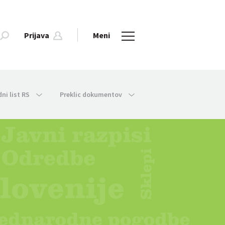
Prijava
Meni
dni list RS
Preklic dokumentov