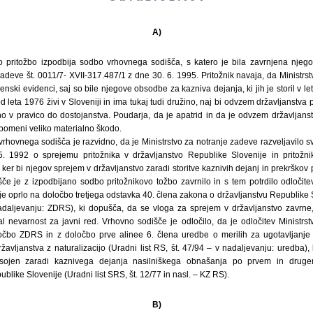
A)
no pritožbo izpodbija sodbo vrhovnega sodišča, s katero je bila zavrnjena nje
zadeve št. 0011/7- XVII-317.487/1 z dne 30. 6. 1995. Pritožnik navaja, da Ministrs
nski evidenci, saj so bile njegove obsodbe za kazniva dejanja, ki jih je storil v l
d leta 1976 živi v Sloveniji in ima tukaj tudi družino, naj bi odvzem državljanstv
o v pravico do dostojanstva. Poudarja, da je apatrid in da je odvzem državljanst
 pomeni veliko materialno škodo.
vrhovnega sodišča je razvidno, da je Ministrstvo za notranje zadeve razveljavilo s
. 1992 o sprejemu pritožnika v državljanstvo Republike Slovenije in pritožni
 ker bi njegov sprejem v državljanstvo zaradi storitve kaznivih dejanj in prekrškov
če je z izpodbijano sodbo pritožnikovo tožbo zavrnilo in s tem potrdilo odločite
je oprlo na določbo tretjega odstavka 40. člena zakona o državljanstvu Republike S
 nadaljevanju: ZDRS), ki dopušča, da se vloga za sprejem v državljanstvo zavrn
jal nevarnost za javni red. Vrhovno sodišče je odločilo, da je odločitev Ministrs
čbo ZDRS in z določbo prve alinee 6. člena uredbe o merilih za ugotavljanje 
avljanstva z naturalizacijo (Uradni list RS, št. 47/94 – v nadaljevanju: uredba), k
ojen zaradi kaznivega dejanja nasilniškega obnašanja po prvem in druge
ike Slovenije (Uradni list SRS, št. 12/77 in nasl. – KZ RS).
B)