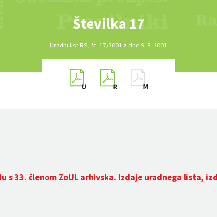
Številka 17
Uradni list RS, št. 17/2001 z dne 9. 3. 2001
du s 33. členom
ZoUL
arhivska. Izdaje uradnega lista, iz