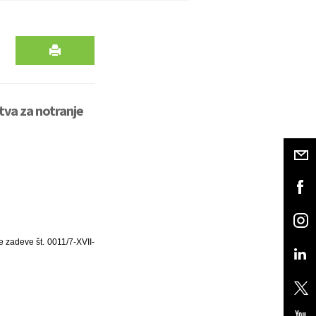
tva za notranje
e zadeve št. 0011/7-XVII-