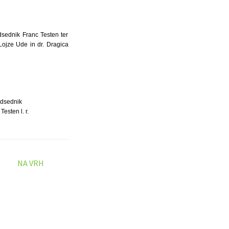
dsednik Franc Testen ter
 Lojze Ude in dr. Dragica
dsednik
Testen l. r.
NA VRH