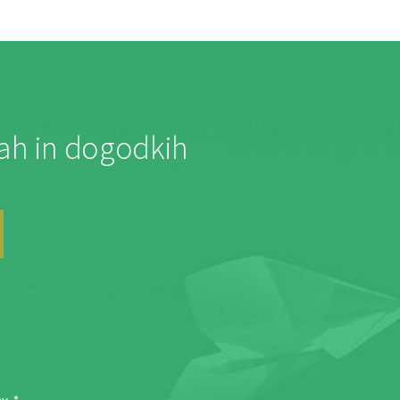
jah in dogodkih
ov
. *