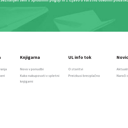
a
Knjigarna
UL info tok
Novi
vanja
Novo v ponudbi
O storitvi
Aktualn
meri
Kako nakupovati v spletni
Preizkusi brezplačno
Naroči 
knjigarni