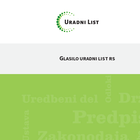
G
LASILO URADNI LIST RS