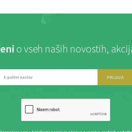
eni
o vseh naših novostih, akci
PRIJAVA
Seznanjen sem s
Splošnimi pogoji
in z
Izjavo o varstvu osebnih podatk