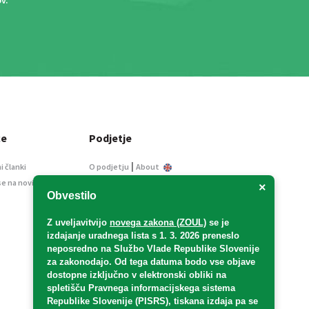
ce
Podjetje
|
i članki
O podjetju
About
se na novice
Kontakt
×
Obvestilo
Informacije javnega
značaja
Z uveljavitvijo
novega zakona (ZOUL)
se je
Oglaševanje
izdajanje uradnega lista s 1. 3. 2026 preneslo
Splošni pogoji
neposredno
na Službo Vlade Republike Slovenije
Izjava o varstvu osebnih
za zakonodajo
. Od tega datuma bodo vse objave
podatkov
dostopne izključno v elektronski obliki na
spletišču Pravnega informacijskega sistema
E-dražbe
Republike Slovenije (PISRS), tiskana izdaja pa se