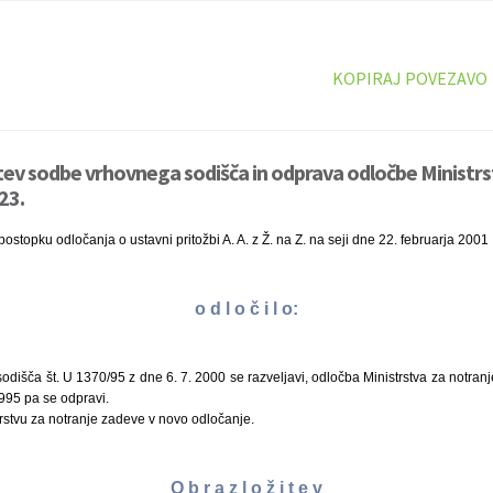
KOPIRAJ POVEZAVO
tev sodbe vrhovnega sodišča in odprava odločbe Ministrs
23.
ostopku odločanja o ustavni pritožbi A. A. z Ž. na Z. na seji dne 22. februarja 2001
o d l o č i l o:
dišča št. U 1370/95 z dne 6. 7. 2000 se razveljavi, odločba Ministrstva za notranj
995 pa se odpravi.
rstvu za notranje zadeve v novo odločanje.
O b r a z l o ž i t e v