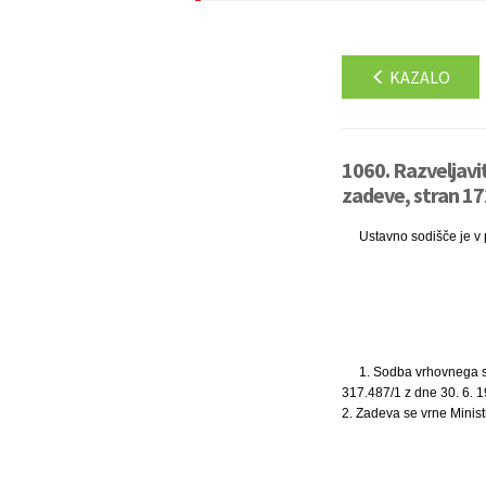
KAZALO
1060. Razveljavi
zadeve, stran 17
Ustavno sodišče je v p
1. Sodba vrhovnega so
317.487/1 z dne 30. 6. 1
2. Zadeva se vrne Minist