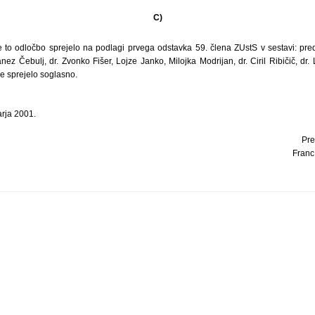
C)
e to odločbo sprejelo na podlagi prvega odstavka 59. člena ZUstS v sestavi: pre
anez Čebulj, dr. Zvonko Fišer, Lojze Janko, Milojka Modrijan, dr. Ciril Ribičič, dr.
 sprejelo soglasno.
arja 2001.
Pre
Franc 