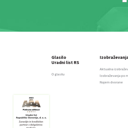
Glasilo
Izobraževanj
Uradni list RS
Aktualna izobraže
O glasilu
Izobraževanja po 
Najem dvorane