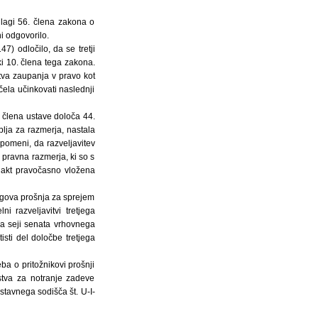
dlagi 56. člena zakona o
i odgovorilo.
7) odločilo, da se tretji
ki 10. člena tega zakona.
stva zaupanja v pravo kot
ela učinkovati naslednji
. člena ustave določa 44.
blja za razmerja, nastala
 pomeni, da razveljavitev
 pravna razmerja, ki so s
 akt pravočasno vložena
jegova prošnja za sprejem
i razveljavitvi tretjega
a seji senata vrhovnega
isti del določbe tretjega
ba o pritožnikovi prošnji
stva za notranje zadeve
stavnega sodišča št. U-I-