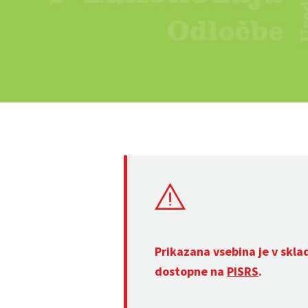
Prikazana vsebina je v skla
dostopne na
PISRS
.