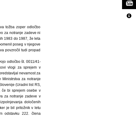
gova tožba zoper odločbo
tvo za notranje zadeve ni
etih 1983 do 1987, že leta
a pomenil poseg v njegove
va povzročil tudi propad
vojo odločbo št. 0011/41-
kovi vlogi za sprejem v
 predstavljal nevarnost za
v Ministrstva za notranje
lovenije (Uradni list RS,
e, če bi sprejem osebe v
tva za notranje zadeve v
izpolnjevanja določenih
er je bil pritožnik v letu
m odstavku 222. člena