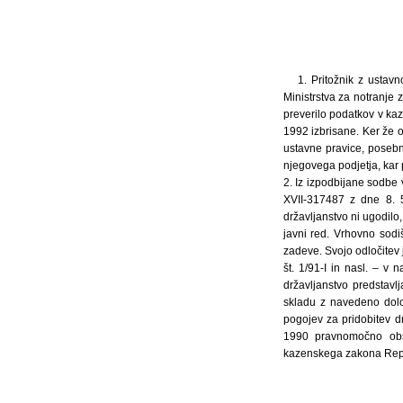
1. Pritožnik z ustav
Ministrstva za notranje 
preverilo podatkov v kaze
1992 izbrisane. Ker že o
ustavne pravice, posebn
njegovega podjetja, kar
2. Iz izpodbijane sodbe 
XVII-317487 z dne 8. 5
državljanstvo ni ugodilo,
javni red. Vrhovno sodiš
zadeve. Svojo odločitev 
št. 1/91-I in nasl. – v
državljanstvo predstavl
skladu z navedeno dolo
pogojev za pridobitev drž
1990 pravnomočno obs
kazenskega zakona Republ