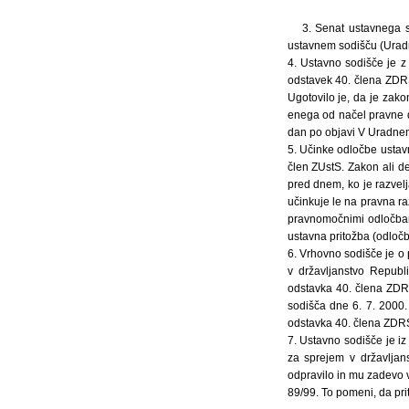
3. Senat ustavnega s
ustavnem sodišču (Uradni
4. Ustavno sodišče je z 
odstavek 40. člena ZDRS 
Ugotovilo je, da je zako
enega od načel pravne d
dan po objavi V Uradnem 
5. Učinke odločbe ustavn
člen ZUstS. Zakon ali de
pred dnem, ko je razvelj
učinkuje le na pravna ra
pravnomočnimi odločbam
ustavna pritožba (odločb
6. Vrhovno sodišče je o 
v državljanstvo Republi
odstavka 40. člena ZDR
sodišča dne 6. 7. 2000. 
odstavka 40. člena ZDRS,
7. Ustavno sodišče je iz
za sprejem v državljan
odpravilo in mu zadevo v
89/99. To pomeni, da pri