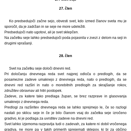
27. člen
Ko predsedujoči začne sejo, obvesti svet, kdo izmed članov sveta mu je
sporočil, da je zadržan in se seje ne more udeležiti.
Predsedujoči nato ugotovi, ali je svet sklepčen.
Na začetku seje lahko predsedujoči poda pojasnila v zvezi z delom na seji in
drugimi vprašanji.
28. člen
Svet na začetku seje določi dnevni red.
Pri določanju dnevnega reda svet najprej odloča o predlogih, da se
posamezne zadeve umaknejo z dnevnega reda, nato o predlogih, da se
dnevni red razširi in nato o morebitnih predlogih za skrajšanje rokov,
združitev obravnav ali hitri postopek.
Zadeve, za katere tako predlaga župan, se brez razprave in glasovanja
umaknejo z dnevnega reda.
Predlogi za razširitev dnevnega reda se lahko sprejmejo le, če so razlogi
nastali po sklicu seje in če je bilo članom vsaj do začetka seje izročeno
gradivo, ki je podlaga za uvrstitev zadeve na dnevni red.
Svet lahko izjemoma razpravlja tudi o zadevah, za katere ni dobil vročenega
gradiva, ne more pa v takih primerih sprejemati sklepov, ki bi za občino