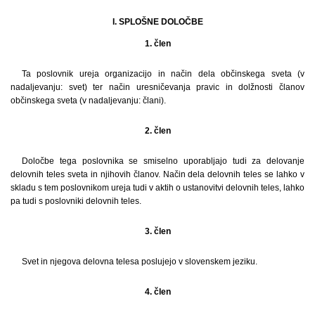
I. SPLOŠNE DOLOČBE
1. člen
Ta poslovnik ureja organizacijo in način dela občinskega sveta (v
nadaljevanju: svet) ter način uresničevanja pravic in dolžnosti članov
občinskega sveta (v nadaljevanju: člani).
2. člen
Določbe tega poslovnika se smiselno uporabljajo tudi za delovanje
delovnih teles sveta in njihovih članov. Način dela delovnih teles se lahko v
skladu s tem poslovnikom ureja tudi v aktih o ustanovitvi delovnih teles, lahko
pa tudi s poslovniki delovnih teles.
3. člen
Svet in njegova delovna telesa poslujejo v slovenskem jeziku.
4. člen