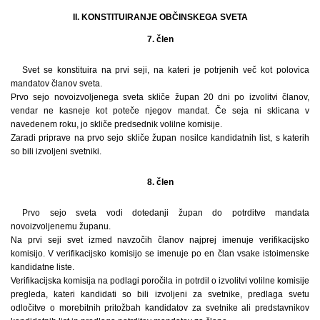
II. KONSTITUIRANJE OBČINSKEGA SVETA
7. člen
Svet se konstituira na prvi seji, na kateri je potrjenih več kot polovica
mandatov članov sveta.
Prvo sejo novoizvoljenega sveta skliče župan 20 dni po izvolitvi članov,
vendar ne kasneje kot poteče njegov mandat. Če seja ni sklicana v
navedenem roku, jo skliče predsednik volilne komisije.
Zaradi priprave na prvo sejo skliče župan nosilce kandidatnih list, s katerih
so bili izvoljeni svetniki.
8. člen
Prvo sejo sveta vodi dotedanji župan do potrditve mandata
novoizvoljenemu županu.
Na prvi seji svet izmed navzočih članov najprej imenuje verifikacijsko
komisijo. V verifikacijsko komisijo se imenuje po en član vsake istoimenske
kandidatne liste.
Verifikacijska komisija na podlagi poročila in potrdil o izvolitvi volilne komisije
pregleda, kateri kandidati so bili izvoljeni za svetnike, predlaga svetu
odločitve o morebitnih pritožbah kandidatov za svetnike ali predstavnikov