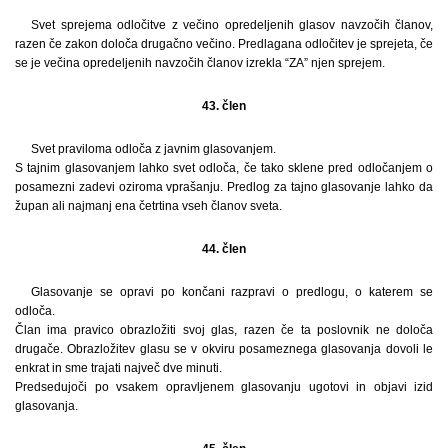
Svet sprejema odločitve z večino opredeljenih glasov navzočih članov,
razen če zakon določa drugačno večino. Predlagana odločitev je sprejeta, če
se je večina opredeljenih navzočih članov izrekla “ZA” njen sprejem.
43. člen
Svet praviloma odloča z javnim glasovanjem.
S tajnim glasovanjem lahko svet odloča, če tako sklene pred odločanjem o
posamezni zadevi oziroma vprašanju. Predlog za tajno glasovanje lahko da
župan ali najmanj ena četrtina vseh članov sveta.
44. člen
Glasovanje se opravi po končani razpravi o predlogu, o katerem se
odloča.
Član ima pravico obrazložiti svoj glas, razen če ta poslovnik ne določa
drugače. Obrazložitev glasu se v okviru posameznega glasovanja dovoli le
enkrat in sme trajati največ dve minuti.
Predsedujoči po vsakem opravljenem glasovanju ugotovi in objavi izid
glasovanja.