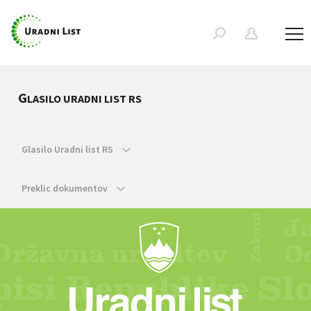
G
LASILO URADNI LIST RS
Glasilo Uradni list RS
Preklic dokumentov