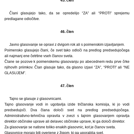
45. člen
Člani glasujejo tako, da se opredelijo “ZA” ali “PROTI” sprejemu
predlagane odločitve.
46. člen
Javno glasovanje se opravi z dvigom rok ali s poimenskim izjavljanjem.
Poimensko glasujejo člani, če svet tako odloči na predlog predsedujočega
ali najmanj ene četrtine vseh članov sveta.
Člane se pozove k poimenskemu glasovanju po abecednem redu prve črke
njihovih priimkov. Član glasuje tako, da glasno izjavi “ZA”, “PROTI” ali “NE
GLASUJEM”.
47. člen
Tajno se glasuje z glasovnicami.
Tajno glasovanje vodi in ugotavlja izide tričlanska komisija, ki jo vodi
predsedujoči. Dva člana določi svet na predlog predsedujočega.
Administrativno-tehnična opravila v zvezi s tajnim glasovanjem opravlja
direktor občinske uprave ali delavec občinske uprave, ki ga določi direktor.
Za glasovanje se natisne toliko enakih glasovnic, kot je članov sveta.
Glasovnice morajo biti overjene z žigom, ki ga uporablja svet.