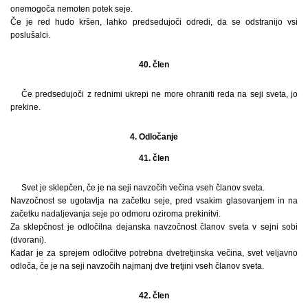
onemogoča nemoten potek seje.
Če je red hudo kršen, lahko predsedujoči odredi, da se odstranijo vsi
poslušalci.
40. člen
Če predsedujoči z rednimi ukrepi ne more ohraniti reda na seji sveta, jo
prekine.
4. Odločanje
41. člen
Svet je sklepčen, če je na seji navzočih večina vseh članov sveta.
Navzočnost se ugotavlja na začetku seje, pred vsakim glasovanjem in na
začetku nadaljevanja seje po odmoru oziroma prekinitvi.
Za sklepčnost je odločilna dejanska navzočnost članov sveta v sejni sobi
(dvorani).
Kadar je za sprejem odločitve potrebna dvetretjinska večina, svet veljavno
odloča, če je na seji navzočih najmanj dve tretjini vseh članov sveta.
42. člen