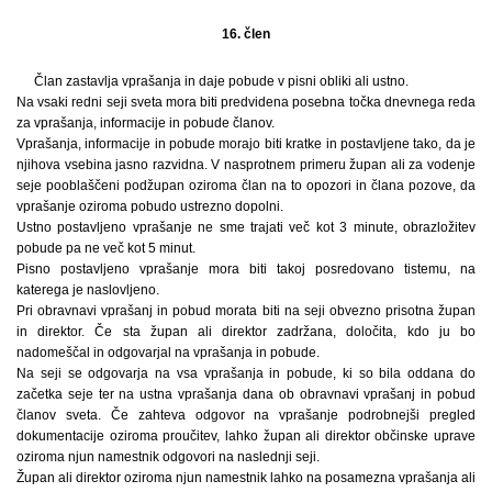
16. člen
Član zastavlja vprašanja in daje pobude v pisni obliki ali ustno.
Na vsaki redni seji sveta mora biti predvidena posebna točka dnevnega reda
za vprašanja, informacije in pobude članov.
Vprašanja, informacije in pobude morajo biti kratke in postavljene tako, da je
njihova vsebina jasno razvidna. V nasprotnem primeru župan ali za vodenje
seje pooblaščeni podžupan oziroma član na to opozori in člana pozove, da
vprašanje oziroma pobudo ustrezno dopolni.
Ustno postavljeno vprašanje ne sme trajati več kot 3 minute, obrazložitev
pobude pa ne več kot 5 minut.
Pisno postavljeno vprašanje mora biti takoj posredovano tistemu, na
katerega je naslovljeno.
Pri obravnavi vprašanj in pobud morata biti na seji obvezno prisotna župan
in direktor. Če sta župan ali direktor zadržana, določita, kdo ju bo
nadomeščal in odgovarjal na vprašanja in pobude.
Na seji se odgovarja na vsa vprašanja in pobude, ki so bila oddana do
začetka seje ter na ustna vprašanja dana ob obravnavi vprašanj in pobud
članov sveta. Če zahteva odgovor na vprašanje podrobnejši pregled
dokumentacije oziroma proučitev, lahko župan ali direktor občinske uprave
oziroma njun namestnik odgovori na naslednji seji.
Župan ali direktor oziroma njun namestnik lahko na posamezna vprašanja ali