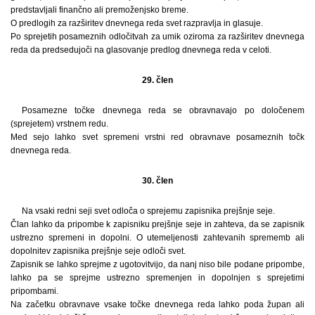
predstavljali finančno ali premoženjsko breme.
O predlogih za razširitev dnevnega reda svet razpravlja in glasuje.
Po sprejetih posameznih odločitvah za umik oziroma za razširitev dnevnega
reda da predsedujoči na glasovanje predlog dnevnega reda v celoti.
29. člen
Posamezne točke dnevnega reda se obravnavajo po določenem
(sprejetem) vrstnem redu.
Med sejo lahko svet spremeni vrstni red obravnave posameznih točk
dnevnega reda.
30. člen
Na vsaki redni seji svet odloča o sprejemu zapisnika prejšnje seje.
Član lahko da pripombe k zapisniku prejšnje seje in zahteva, da se zapisnik
ustrezno spremeni in dopolni. O utemeljenosti zahtevanih sprememb ali
dopolnitev zapisnika prejšnje seje odloči svet.
Zapisnik se lahko sprejme z ugotovitvijo, da nanj niso bile podane pripombe,
lahko pa se sprejme ustrezno spremenjen in dopolnjen s sprejetimi
pripombami.
Na začetku obravnave vsake točke dnevnega reda lahko poda župan ali