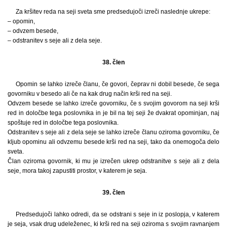
Za kršitev reda na seji sveta sme predsedujoči izreči naslednje ukrepe:
– opomin,
– odvzem besede,
– odstranitev s seje ali z dela seje.
38. člen
Opomin se lahko izreče članu, če govori, čeprav ni dobil besede, če sega
govorniku v besedo ali če na kak drug način krši red na seji.
Odvzem besede se lahko izreče govorniku, če s svojim govorom na seji krši
red in določbe tega poslovnika in je bil na tej seji že dvakrat opominjan, naj
spoštuje red in določbe tega poslovnika.
Odstranitev s seje ali z dela seje se lahko izreče članu oziroma govorniku, če
kljub opominu ali odvzemu besede krši red na seji, tako da onemogoča delo
sveta.
Član oziroma govornik, ki mu je izrečen ukrep odstranitve s seje ali z dela
seje, mora takoj zapustiti prostor, v katerem je seja.
39. člen
Predsedujoči lahko odredi, da se odstrani s seje in iz poslopja, v katerem
je seja, vsak drug udeleženec, ki krši red na seji oziroma s svojim ravnanjem