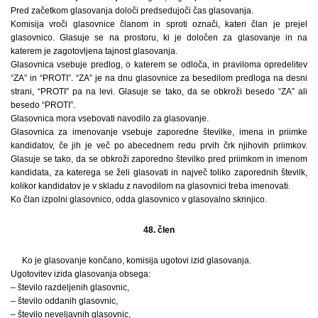
Pred začetkom glasovanja določi predsedujoči čas glasovanja.
Komisija vroči glasovnice članom in sproti označi, kateri član je prejel
glasovnico. Glasuje se na prostoru, ki je določen za glasovanje in na
katerem je zagotovljena tajnost glasovanja.
Glasovnica vsebuje predlog, o katerem se odloča, in praviloma opredelitev
“ZA” in “PROTI”. “ZA” je na dnu glasovnice za besedilom predloga na desni
strani, “PROTI” pa na levi. Glasuje se tako, da se obkroži besedo “ZA” ali
besedo “PROTI”.
Glasovnica mora vsebovati navodilo za glasovanje.
Glasovnica za imenovanje vsebuje zaporedne številke, imena in priimke
kandidatov, če jih je več po abecednem redu prvih črk njihovih priimkov.
Glasuje se tako, da se obkroži zaporedno številko pred priimkom in imenom
kandidata, za katerega se želi glasovati in največ toliko zaporednih številk,
kolikor kandidatov je v skladu z navodilom na glasovnici treba imenovati.
Ko član izpolni glasovnico, odda glasovnico v glasovalno skrinjico.
48. člen
Ko je glasovanje končano, komisija ugotovi izid glasovanja.
Ugotovitev izida glasovanja obsega:
– število razdeljenih glasovnic,
– število oddanih glasovnic,
– število neveljavnih glasovnic,