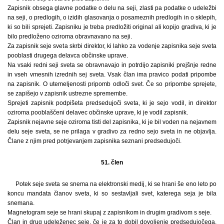
Zapisnik obsega glavne podatke o delu na seji, zlasti pa podatke o udeležbi
na seji, o predlogih, o izidih glasovanja o posameznih predlogih in o sklepih,
ki so bili sprejeti. Zapisniku je treba predložiti original ali kopijo gradiva, ki je
bilo predloženo oziroma obravnavano na seji.
Za zapisnik seje sveta skrbi direktor, ki lahko za vodenje zapisnika seje sveta
pooblasti drugega delavca občinske uprave.
Na vsaki redni seji sveta se obravnavajo in potrdijo zapisniki prejšnje redne
in vseh vmesnih izrednih sej sveta. Vsak član ima pravico podati pripombe
na zapisnik. O utemeljenosti pripomb odloči svet. Če so pripombe sprejete,
se zapišejo v zapisnik ustrezne spremembe.
Sprejeti zapisnik podpišeta predsedujoči sveta, ki je sejo vodil, in direktor
oziroma pooblaščeni delavec občinske uprave, ki je vodil zapisnik.
Zapisnik nejavne seje oziroma tisti del zapisnika, ki je bil voden na nejavnem
delu seje sveta, se ne prilaga v gradivo za redno sejo sveta in ne objavlja.
Člane z njim pred potrjevanjem zapisnika seznani predsedujoči.
51. člen
Potek seje sveta se snema na elektronski medij, ki se hrani še eno leto po
koncu mandata članov sveta, ki so sestavljali svet, katerega seja je bila
snemana.
Magnetogram seje se hrani skupaj z zapisnikom in drugim gradivom s seje.
Član in drug udeleženec seje, če je za to dobil dovoljenje predsedujočega,