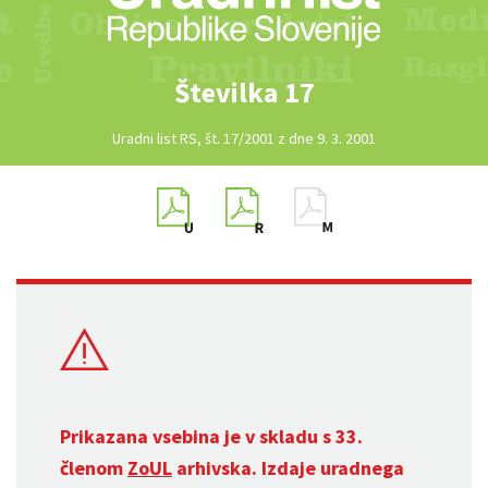
Številka 17
Uradni list RS, št. 17/2001 z dne 9. 3. 2001
Prikazana vsebina je v skladu s 33.
členom
ZoUL
arhivska. Izdaje uradnega