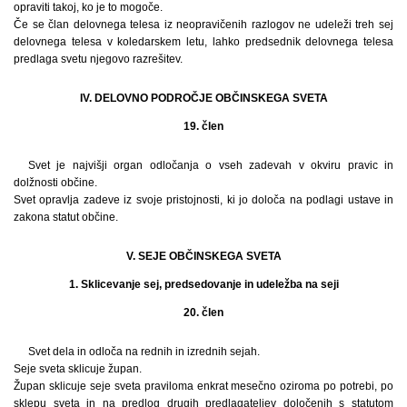
opraviti takoj, ko je to mogoče.
Če se član delovnega telesa iz neopravičenih razlogov ne udeleži treh sej
delovnega telesa v koledarskem letu, lahko predsednik delovnega telesa
predlaga svetu njegovo razrešitev.
IV. DELOVNO PODROČJE OBČINSKEGA SVETA
19. člen
Svet je najvišji organ odločanja o vseh zadevah v okviru pravic in
dolžnosti občine.
Svet opravlja zadeve iz svoje pristojnosti, ki jo določa na podlagi ustave in
zakona statut občine.
V. SEJE OBČINSKEGA SVETA
1. Sklicevanje sej, predsedovanje in udeležba na seji
20. člen
Svet dela in odloča na rednih in izrednih sejah.
Seje sveta sklicuje župan.
Župan sklicuje seje sveta praviloma enkrat mesečno oziroma po potrebi, po
sklepu sveta in na predlog drugih predlagateljev določenih s statutom