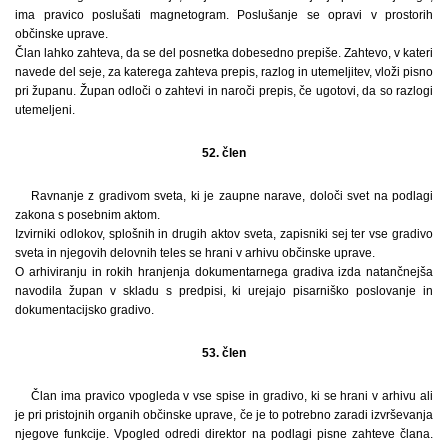
ima pravico poslušati magnetogram. Poslušanje se opravi v prostorih
občinske uprave.
Član lahko zahteva, da se del posnetka dobesedno prepiše. Zahtevo, v kateri
navede del seje, za katerega zahteva prepis, razlog in utemeljitev, vloži pisno
pri županu. Župan odloči o zahtevi in naroči prepis, če ugotovi, da so razlogi
utemeljeni.
52. člen
Ravnanje z gradivom sveta, ki je zaupne narave, določi svet na podlagi
zakona s posebnim aktom.
Izvirniki odlokov, splošnih in drugih aktov sveta, zapisniki sej ter vse gradivo
sveta in njegovih delovnih teles se hrani v arhivu občinske uprave.
O arhiviranju in rokih hranjenja dokumentarnega gradiva izda natančnejša
navodila župan v skladu s predpisi, ki urejajo pisarniško poslovanje in
dokumentacijsko gradivo.
53. člen
Član ima pravico vpogleda v vse spise in gradivo, ki se hrani v arhivu ali
je pri pristojnih organih občinske uprave, če je to potrebno zaradi izvrševanja
njegove funkcije. Vpogled odredi direktor na podlagi pisne zahteve člana.