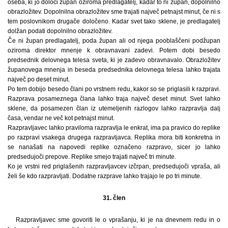
oseba, ki jo določi župan oziroma predlagatelj, kadar to ni župan, dopolnilno
obrazložitev. Dopolnilna obrazložitev sme trajati največ petnajst minut, če ni s
tem poslovnikom drugače določeno. Kadar svet tako sklene, je predlagatelj
dolžan podati dopolnilno obrazložitev.
Če ni župan predlagatelj, poda župan ali od njega pooblaščeni podžupan
oziroma direktor mnenje k obravnavani zadevi. Potem dobi besedo
predsednik delovnega telesa sveta, ki je zadevo obravnavalo. Obrazložitev
županovega mnenja in beseda predsednika delovnega telesa lahko trajata
največ po deset minut.
Po tem dobijo besedo člani po vrstnem redu, kakor so se priglasili k razpravi.
Razprava posameznega člana lahko traja največ deset minut. Svet lahko
sklene, da posamezen član iz utemeljenih razlogov lahko razpravlja dalj
časa, vendar ne več kot petnajst minut.
Razpravljavec lahko praviloma razpravlja le enkrat, ima pa pravico do replike
po razpravi vsakega drugega razpravljavca. Replika mora biti konkretna in
se nanašati na napovedi replike označeno razpravo, sicer jo lahko
predsedujoči prepove. Replike smejo trajati največ tri minute.
Ko je vrstni red priglašenih razpravljavcev izčrpan, predsedujoči vpraša, ali
želi še kdo razpravljati. Dodatne razprave lahko trajajo le po tri minute.
31. člen
Razpravljavec sme govoriti le o vprašanju, ki je na dnevnem redu in o