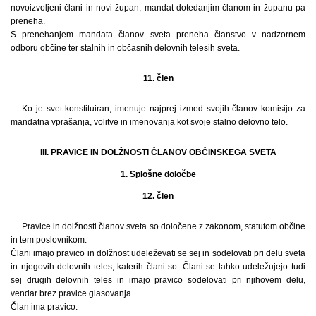
novoizvoljeni člani in novi župan, mandat dotedanjim članom in županu pa
preneha.
S prenehanjem mandata članov sveta preneha članstvo v nadzornem
odboru občine ter stalnih in občasnih delovnih telesih sveta.
11. člen
Ko je svet konstituiran, imenuje najprej izmed svojih članov komisijo za
mandatna vprašanja, volitve in imenovanja kot svoje stalno delovno telo.
III. PRAVICE IN DOLŽNOSTI ČLANOV OBČINSKEGA SVETA
1. Splošne določbe
12. člen
Pravice in dolžnosti članov sveta so določene z zakonom, statutom občine
in tem poslovnikom.
Člani imajo pravico in dolžnost udeleževati se sej in sodelovati pri delu sveta
in njegovih delovnih teles, katerih člani so. Člani se lahko udeležujejo tudi
sej drugih delovnih teles in imajo pravico sodelovati pri njihovem delu,
vendar brez pravice glasovanja.
Član ima pravico: