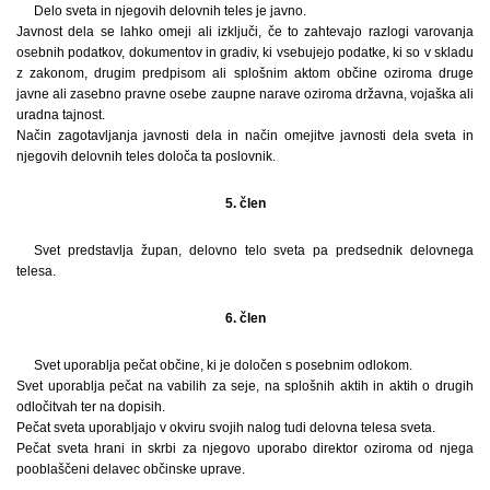
Delo sveta in njegovih delovnih teles je javno.
Javnost dela se lahko omeji ali izključi, če to zahtevajo razlogi varovanja
osebnih podatkov, dokumentov in gradiv, ki vsebujejo podatke, ki so v skladu
z zakonom, drugim predpisom ali splošnim aktom občine oziroma druge
javne ali zasebno pravne osebe zaupne narave oziroma državna, vojaška ali
uradna tajnost.
Način zagotavljanja javnosti dela in način omejitve javnosti dela sveta in
njegovih delovnih teles določa ta poslovnik.
5. člen
Svet predstavlja župan, delovno telo sveta pa predsednik delovnega
telesa.
6. člen
Svet uporablja pečat občine, ki je določen s posebnim odlokom.
Svet uporablja pečat na vabilih za seje, na splošnih aktih in aktih o drugih
odločitvah ter na dopisih.
Pečat sveta uporabljajo v okviru svojih nalog tudi delovna telesa sveta.
Pečat sveta hrani in skrbi za njegovo uporabo direktor oziroma od njega
pooblaščeni delavec občinske uprave.