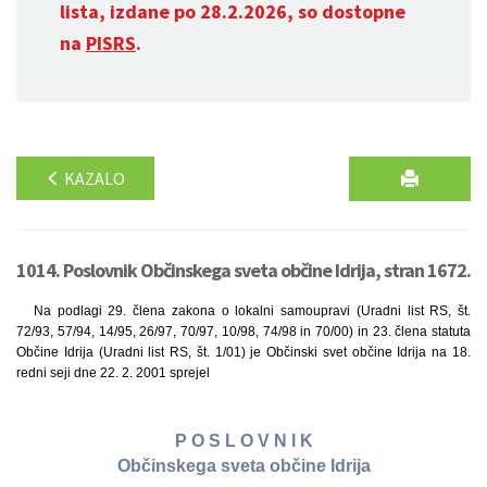
lista, izdane po 28.2.2026, so dostopne
na
PISRS
.
KAZALO
1014. Poslovnik Občinskega sveta občine Idrija, stran 1672.
Na podlagi 29. člena zakona o lokalni samoupravi (Uradni list RS, št.
72/93, 57/94, 14/95, 26/97, 70/97, 10/98, 74/98 in 70/00) in 23. člena statuta
Občine Idrija (Uradni list RS, št. 1/01) je Občinski svet občine Idrija na 18.
redni seji dne 22. 2. 2001 sprejel
P O S L O V N I K
Občinskega sveta občine Idrija