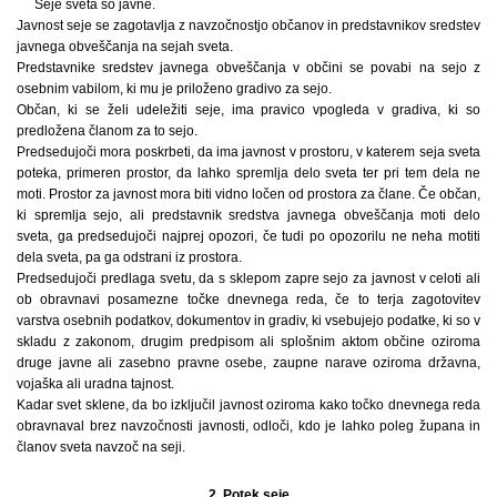
Seje sveta so javne.
Javnost seje se zagotavlja z navzočnostjo občanov in predstavnikov sredstev
javnega obveščanja na sejah sveta.
Predstavnike sredstev javnega obveščanja v občini se povabi na sejo z
osebnim vabilom, ki mu je priloženo gradivo za sejo.
Občan, ki se želi udeležiti seje, ima pravico vpogleda v gradiva, ki so
predložena članom za to sejo.
Predsedujoči mora poskrbeti, da ima javnost v prostoru, v katerem seja sveta
poteka, primeren prostor, da lahko spremlja delo sveta ter pri tem dela ne
moti. Prostor za javnost mora biti vidno ločen od prostora za člane. Če občan,
ki spremlja sejo, ali predstavnik sredstva javnega obveščanja moti delo
sveta, ga predsedujoči najprej opozori, če tudi po opozorilu ne neha motiti
dela sveta, pa ga odstrani iz prostora.
Predsedujoči predlaga svetu, da s sklepom zapre sejo za javnost v celoti ali
ob obravnavi posamezne točke dnevnega reda, če to terja zagotovitev
varstva osebnih podatkov, dokumentov in gradiv, ki vsebujejo podatke, ki so v
skladu z zakonom, drugim predpisom ali splošnim aktom občine oziroma
druge javne ali zasebno pravne osebe, zaupne narave oziroma državna,
vojaška ali uradna tajnost.
Kadar svet sklene, da bo izključil javnost oziroma kako točko dnevnega reda
obravnaval brez navzočnosti javnosti, odloči, kdo je lahko poleg župana in
članov sveta navzoč na seji.
2. Potek seje