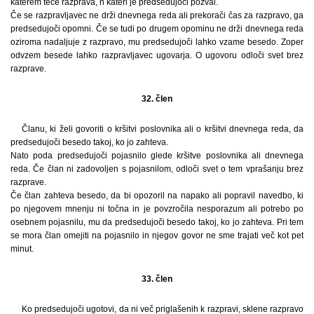
katerem teče razprava, h kateri je predsedujoči pozval.
Če se razpravljavec ne drži dnevnega reda ali prekorači čas za razpravo, ga
predsedujoči opomni. Če se tudi po drugem opominu ne drži dnevnega reda
oziroma nadaljuje z razpravo, mu predsedujoči lahko vzame besedo. Zoper
odvzem besede lahko razpravljavec ugovarja. O ugovoru odloči svet brez
razprave.
32. člen
Članu, ki želi govoriti o kršitvi poslovnika ali o kršitvi dnevnega reda, da
predsedujoči besedo takoj, ko jo zahteva.
Nato poda predsedujoči pojasnilo glede kršitve poslovnika ali dnevnega
reda. Če član ni zadovoljen s pojasnilom, odloči svet o tem vprašanju brez
razprave.
Če član zahteva besedo, da bi opozoril na napako ali popravil navedbo, ki
po njegovem mnenju ni točna in je povzročila nesporazum ali potrebo po
osebnem pojasnilu, mu da predsedujoči besedo takoj, ko jo zahteva. Pri tem
se mora član omejiti na pojasnilo in njegov govor ne sme trajati več kot pet
minut.
33. člen
Ko predsedujoči ugotovi, da ni več priglašenih k razpravi, sklene razpravo