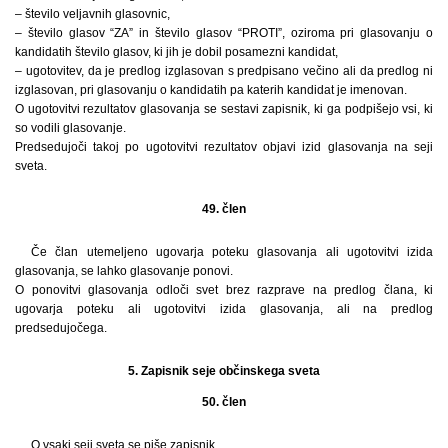
– število veljavnih glasovnic,
– število glasov “ZA” in število glasov “PROTI”, oziroma pri glasovanju o
kandidatih število glasov, ki jih je dobil posamezni kandidat,
– ugotovitev, da je predlog izglasovan s predpisano večino ali da predlog ni
izglasovan, pri glasovanju o kandidatih pa katerih kandidat je imenovan.
O ugotovitvi rezultatov glasovanja se sestavi zapisnik, ki ga podpišejo vsi, ki
so vodili glasovanje.
Predsedujoči takoj po ugotovitvi rezultatov objavi izid glasovanja na seji
sveta.
49. člen
Če član utemeljeno ugovarja poteku glasovanja ali ugotovitvi izida
glasovanja, se lahko glasovanje ponovi.
O ponovitvi glasovanja odloči svet brez razprave na predlog člana, ki
ugovarja poteku ali ugotovitvi izida glasovanja, ali na predlog
predsedujočega.
5. Zapisnik seje občinskega sveta
50. člen
O vsaki seji sveta se piše zapisnik.