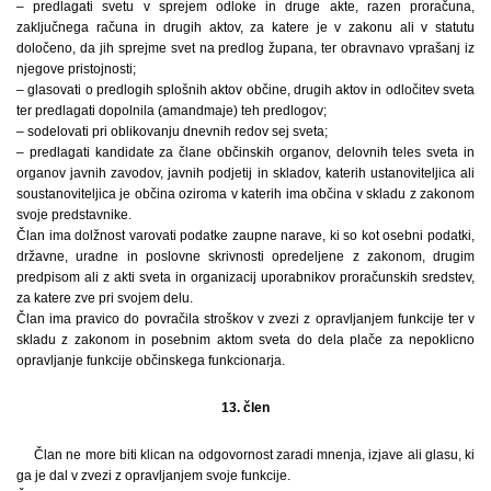
– predlagati svetu v sprejem odloke in druge akte, razen proračuna,
zaključnega računa in drugih aktov, za katere je v zakonu ali v statutu
določeno, da jih sprejme svet na predlog župana, ter obravnavo vprašanj iz
njegove pristojnosti;
– glasovati o predlogih splošnih aktov občine, drugih aktov in odločitev sveta
ter predlagati dopolnila (amandmaje) teh predlogov;
– sodelovati pri oblikovanju dnevnih redov sej sveta;
– predlagati kandidate za člane občinskih organov, delovnih teles sveta in
organov javnih zavodov, javnih podjetij in skladov, katerih ustanoviteljica ali
soustanoviteljica je občina oziroma v katerih ima občina v skladu z zakonom
svoje predstavnike.
Član ima dolžnost varovati podatke zaupne narave, ki so kot osebni podatki,
državne, uradne in poslovne skrivnosti opredeljene z zakonom, drugim
predpisom ali z akti sveta in organizacij uporabnikov proračunskih sredstev,
za katere zve pri svojem delu.
Član ima pravico do povračila stroškov v zvezi z opravljanjem funkcije ter v
skladu z zakonom in posebnim aktom sveta do dela plače za nepoklicno
opravljanje funkcije občinskega funkcionarja.
13. člen
Član ne more biti klican na odgovornost zaradi mnenja, izjave ali glasu, ki
ga je dal v zvezi z opravljanjem svoje funkcije.