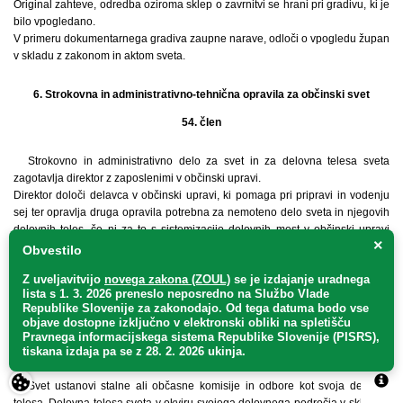
Original zahteve, odredba oziroma sklep o zavrnitvi se hrani pri gradivu, ki je
bilo vpogledano.
V primeru dokumentarnega gradiva zaupne narave, odloči o vpogledu župan
v skladu z zakonom in aktom sveta.
6. Strokovna in administrativno-tehnična opravila za občinski svet
54. člen
Strokovno in administrativno delo za svet in za delovna telesa sveta
zagotavlja direktor z zaposlenimi v občinski upravi.
Direktor določi delavca v občinski upravi, ki pomaga pri pripravi in vodenju
sej ter opravlja druga opravila potrebna za nemoteno delo sveta in njegovih
delovnih teles, če ni za to s sistemizacijo delovnih mest v občinski upravi
×
določeno posebno delovno mesto.
Obvestilo
Za zapisnik sveta in delovnih teles sveta skrbi direktor. Direktor lahko za
Z uveljavitvijo
novega zakona (ZOUL)
se je
izdajanje uradnega
vodenje zapisnikov pooblasti druge delavce občinske uprave.
lista s 1. 3. 2026 preneslo
neposredno
na Službo Vlade
Republike Slovenije za zakonodajo
. Od tega datuma bodo vse
7. Delovna telesa občinskega sveta
objave dostopne izključno v elektronski obliki na spletišču
Pravnega informacijskega sistema Republike Slovenije (PISRS),
55. člen
tiskana izdaja pa se z 28. 2. 2026 ukinja.
Svet ustanovi stalne ali občasne komisije in odbore kot svoja delovna
telesa. Delovna telesa sveta v okviru svojega delovnega področja v skladu s