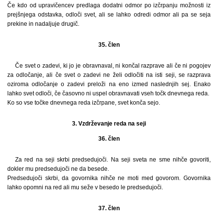
Če kdo od upravičencev predlaga dodatni odmor po izčrpanju možnosti iz
prejšnjega odstavka, odloči svet, ali se lahko odredi odmor ali pa se seja
prekine in nadaljuje drugič.
35. člen
Če svet o zadevi, ki jo je obravnaval, ni končal razprave ali če ni pogojev
za odločanje, ali če svet o zadevi ne želi odločiti na isti seji, se razprava
oziroma odločanje o zadevi preloži na eno izmed naslednjih sej. Enako
lahko svet odloči, če časovno ni uspel obravnavati vseh točk dnevnega reda.
Ko so vse točke dnevnega reda izčrpane, svet konča sejo.
3. Vzdrževanje reda na seji
36. člen
Za red na seji skrbi predsedujoči. Na seji sveta ne sme nihče govoriti,
dokler mu predsedujoči ne da besede.
Predsedujoči skrbi, da govornika nihče ne moti med govorom. Govornika
lahko opomni na red ali mu seže v besedo le predsedujoči.
37. člen