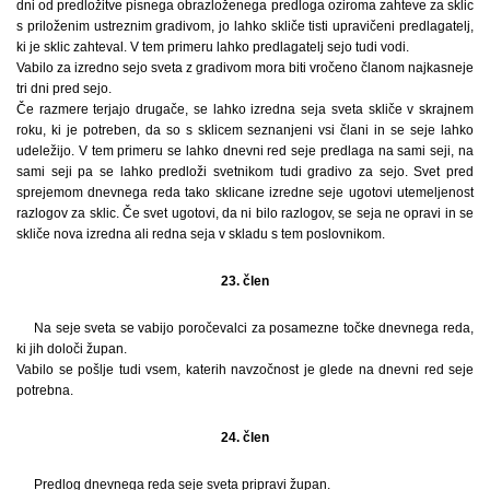
dni od predložitve pisnega obrazloženega predloga oziroma zahteve za sklic
s priloženim ustreznim gradivom, jo lahko skliče tisti upravičeni predlagatelj,
ki je sklic zahteval. V tem primeru lahko predlagatelj sejo tudi vodi.
Vabilo za izredno sejo sveta z gradivom mora biti vročeno članom najkasneje
tri dni pred sejo.
Če razmere terjajo drugače, se lahko izredna seja sveta skliče v skrajnem
roku, ki je potreben, da so s sklicem seznanjeni vsi člani in se seje lahko
udeležijo. V tem primeru se lahko dnevni red seje predlaga na sami seji, na
sami seji pa se lahko predloži svetnikom tudi gradivo za sejo. Svet pred
sprejemom dnevnega reda tako sklicane izredne seje ugotovi utemeljenost
razlogov za sklic. Če svet ugotovi, da ni bilo razlogov, se seja ne opravi in se
skliče nova izredna ali redna seja v skladu s tem poslovnikom.
23. člen
Na seje sveta se vabijo poročevalci za posamezne točke dnevnega reda,
ki jih določi župan.
Vabilo se pošlje tudi vsem, katerih navzočnost je glede na dnevni red seje
potrebna.
24. člen
Predlog dnevnega reda seje sveta pripravi župan.