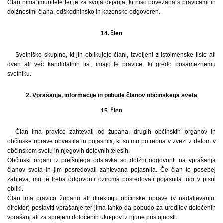
Član nima imunitete ter je za svoja dejanja, ki niso povezana s pravicami in
dolžnostmi člana, odškodninsko in kazensko odgovoren.
14. člen
Svetniške skupine, ki jih oblikujejo člani, izvoljeni z istoimenske liste ali
dveh ali več kandidatnih list, imajo le pravice, ki gredo posameznemu
svetniku.
2. Vprašanja, informacije in pobude članov občinskega sveta
15. člen
Član ima pravico zahtevati od župana, drugih občinskih organov in
občinske uprave obvestila in pojasnila, ki so mu potrebna v zvezi z delom v
občinskem svetu in njegovih delovnih telesih.
Občinski organi iz prejšnjega odstavka so dolžni odgovoriti na vprašanja
članov sveta in jim posredovati zahtevana pojasnila. Če član to posebej
zahteva, mu je treba odgovoriti oziroma posredovati pojasnila tudi v pisni
obliki.
Član ima pravico županu ali direktorju občinske uprave (v nadaljevanju:
direktor) postaviti vprašanje ter jima lahko da pobudo za ureditev določenih
vprašanj ali za sprejem določenih ukrepov iz njune pristojnosti.