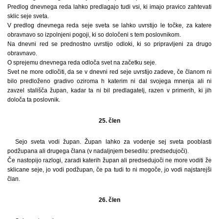
Predlog dnevnega reda lahko predlagajo tudi vsi, ki imajo pravico zahtevati
sklic seje sveta.
V predlog dnevnega reda seje sveta se lahko uvrstijo le točke, za katere
obravnavo so izpolnjeni pogoji, ki so določeni s tem poslovnikom.
Na dnevni red se prednostno uvrstijo odloki, ki so pripravljeni za drugo
obravnavo.
O sprejemu dnevnega reda odloča svet na začetku seje.
Svet ne more odločiti, da se v dnevni red seje uvrstijo zadeve, če članom ni
bilo predloženo gradivo oziroma h katerim ni dal svojega mnenja ali ni
zavzel stališča župan, kadar ta ni bil predlagatelj, razen v primerih, ki jih
določa ta poslovnik.
25. člen
Sejo sveta vodi župan. Župan lahko za vodenje sej sveta pooblasti
podžupana ali drugega člana (v nadaljnjem besedilu: predsedujoči).
Če nastopijo razlogi, zaradi katerih župan ali predsedujoči ne more voditi že
sklicane seje, jo vodi podžupan, če pa tudi to ni mogoče, jo vodi najstarejši
član.
26. člen