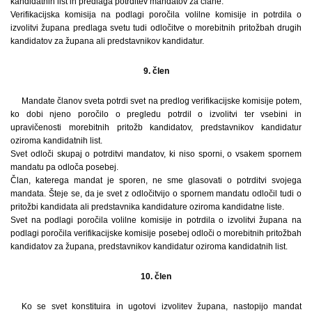
kandidatnih list in predlaga potrditev mandatov za člane.
Verifikacijska komisija na podlagi poročila volilne komisije in potrdila o
izvolitvi župana predlaga svetu tudi odločitve o morebitnih pritožbah drugih
kandidatov za župana ali predstavnikov kandidatur.
9. člen
Mandate članov sveta potrdi svet na predlog verifikacijske komisije potem,
ko dobi njeno poročilo o pregledu potrdil o izvolitvi ter vsebini in
upravičenosti morebitnih pritožb kandidatov, predstavnikov kandidatur
oziroma kandidatnih list.
Svet odloči skupaj o potrditvi mandatov, ki niso sporni, o vsakem spornem
mandatu pa odloča posebej.
Član, katerega mandat je sporen, ne sme glasovati o potrditvi svojega
mandata. Šteje se, da je svet z odločitvijo o spornem mandatu odločil tudi o
pritožbi kandidata ali predstavnika kandidature oziroma kandidatne liste.
Svet na podlagi poročila volilne komisije in potrdila o izvolitvi župana na
podlagi poročila verifikacijske komisije posebej odloči o morebitnih pritožbah
kandidatov za župana, predstavnikov kandidatur oziroma kandidatnih list.
10. člen
Ko se svet konstituira in ugotovi izvolitev župana, nastopijo mandat