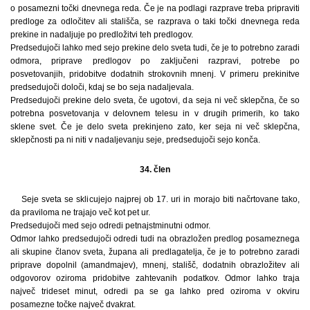
o posamezni točki dnevnega reda. Če je na podlagi razprave treba pripraviti
predloge za odločitev ali stališča, se razprava o taki točki dnevnega reda
prekine in nadaljuje po predložitvi teh predlogov.
Predsedujoči lahko med sejo prekine delo sveta tudi, če je to potrebno zaradi
odmora, priprave predlogov po zaključeni razpravi, potrebe po
posvetovanjih, pridobitve dodatnih strokovnih mnenj. V primeru prekinitve
predsedujoči določi, kdaj se bo seja nadaljevala.
Predsedujoči prekine delo sveta, če ugotovi, da seja ni več sklepčna, če so
potrebna posvetovanja v delovnem telesu in v drugih primerih, ko tako
sklene svet. Če je delo sveta prekinjeno zato, ker seja ni več sklepčna,
sklepčnosti pa ni niti v nadaljevanju seje, predsedujoči sejo konča.
34. člen
Seje sveta se sklicujejo najprej ob 17. uri in morajo biti načrtovane tako,
da praviloma ne trajajo več kot pet ur.
Predsedujoči med sejo odredi petnajstminutni odmor.
Odmor lahko predsedujoči odredi tudi na obrazložen predlog posameznega
ali skupine članov sveta, župana ali predlagatelja, če je to potrebno zaradi
priprave dopolnil (amandmajev), mnenj, stališč, dodatnih obrazložitev ali
odgovorov oziroma pridobitve zahtevanih podatkov. Odmor lahko traja
največ trideset minut, odredi pa se ga lahko pred oziroma v okviru
posamezne točke največ dvakrat.