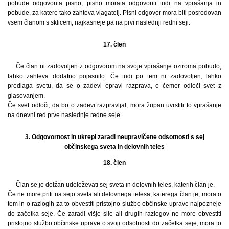
pobude odgovorita pisno, pisno morata odgovoriti tudi na vprašanja in
pobude, za katere tako zahteva vlagatelj. Pisni odgovor mora biti posredovan
vsem članom s sklicem, najkasneje pa na prvi naslednji redni seji.
17. člen
Če član ni zadovoljen z odgovorom na svoje vprašanje oziroma pobudo,
lahko zahteva dodatno pojasnilo. Če tudi po tem ni zadovoljen, lahko
predlaga svetu, da se o zadevi opravi razprava, o čemer odloči svet z
glasovanjem.
Če svet odloči, da bo o zadevi razpravljal, mora župan uvrstiti to vprašanje
na dnevni red prve naslednje redne seje.
3. Odgovornost in ukrepi zaradi neupravičene odsotnosti s sej
občinskega sveta in delovnih teles
18. člen
Član se je dolžan udeleževati sej sveta in delovnih teles, katerih član je.
Če ne more priti na sejo sveta ali delovnega telesa, katerega član je, mora o
tem in o razlogih za to obvestiti pristojno službo občinske uprave najpozneje
do začetka seje. Če zaradi višje sile ali drugih razlogov ne more obvestiti
pristojno službo občinske uprave o svoji odsotnosti do začetka seje, mora to