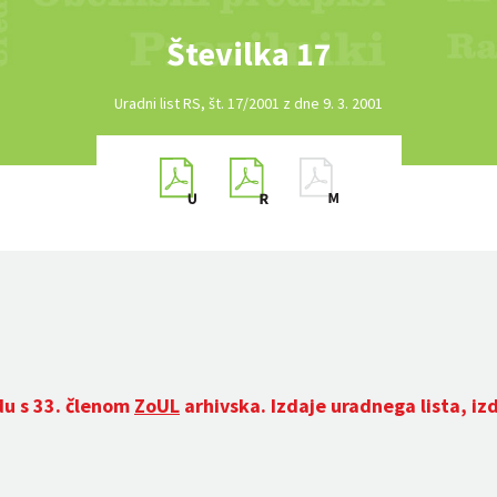
Številka 17
Uradni list RS, št. 17/2001 z dne 9. 3. 2001
du s 33. členom
ZoUL
arhivska. Izdaje uradnega lista, iz