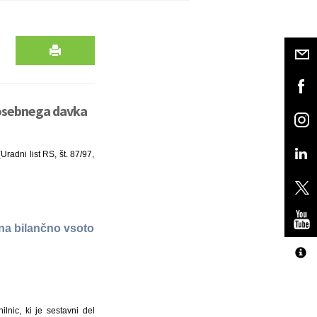
posebnega davka
radni list RS, št. 87/97,
na bilančno vsoto
nic, ki je sestavni del