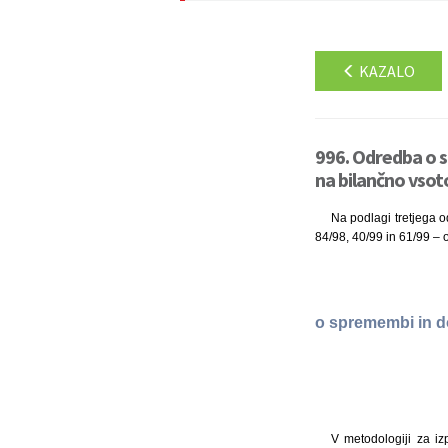
KAZALO
996. Odredba o 
na bilančno vsoto
Na podlagi tretjega o
84/98, 40/99 in 61/99 – o
o spremembi in d
V metodologiji za iz