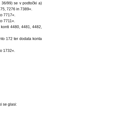
 36/99) se v podtočki a)
275, 7276 in 7389«.
to 7717«.
to 7711«.
 konti 4480, 4481, 4482,
nto 172 ter dodata konta
to 1732«.
 se glasi: