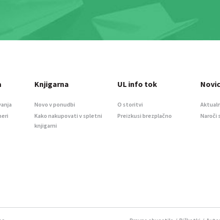
a
Knjigarna
UL info tok
Novi
vanja
Novo v ponudbi
O storitvi
Aktualn
meri
Kako nakupovati v spletni
Preizkusi brezplačno
Naroči 
knjigarni