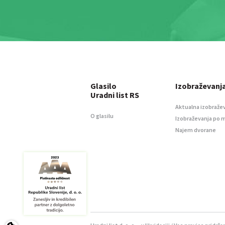
Glasilo
Izobraževanj
Uradni list RS
Aktualna izobraže
O glasilu
Izobraževanja po 
Najem dvorane