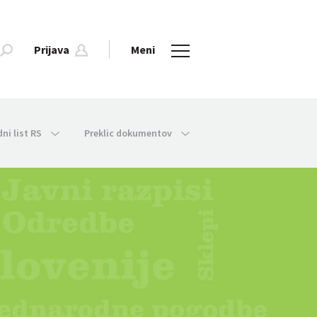
Prijava
Meni
dni list RS
Preklic dokumentov