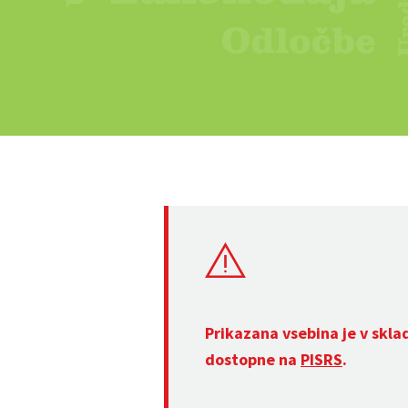
Prikazana vsebina je v skla
dostopne na
PISRS
.