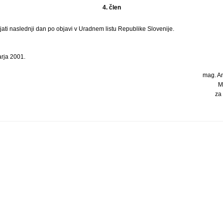
4. člen
ati naslednji dan po objavi v Uradnem listu Republike Slovenije.
arja 2001.
mag. An
M
za