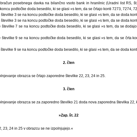
račun posebnega davka na bilančno vsoto bank in hranilnic (Uradni list RS, št.
koncu podtočke doda besedilo, ki se glasi »s tem, da se črtajo konti 7273, 7274, 7
številke 3 se na koncu podtočke doda besedilo, ki se glasi »s tem, da se doda kon
številke 3 se na koncu podtočke doda besedilo, ki se glasi »s tem, da se doda kon
 številke 7 se na koncu podtočke doda besedilo, ki se glasi »s tem, da se dodajo
 številke 9 se na koncu podtočke doda besedilo, ki se glasi »s tem, da se črta ko
številke 9 se na koncu podtočke doda besedilo, ki se glasi »s tem, da se doda kon
2. člen
olnjevanje obrazca se črtajo zaporedne številke 22, 23, 24 in 25.
3. člen
olnjevanje obrazca se za zaporedno številko 21 doda nova zaporedna številka 22, ki
»Zap. št. 22
, 23, 24 in 25 v obrazcu se ne izpolnjujejo.«