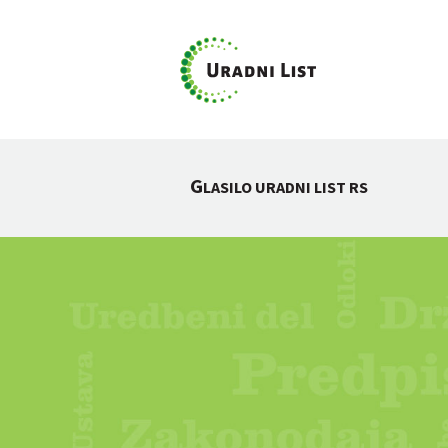
G
LASILO URADNI LIST RS