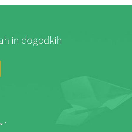
jah in dogodkih
ov
. *