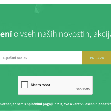
eni
o vseh naših novostih, akci
PRIJAVA
Seznanjen sem s
Splošnimi pogoji
in z
Izjavo o varstvu osebnih podatk