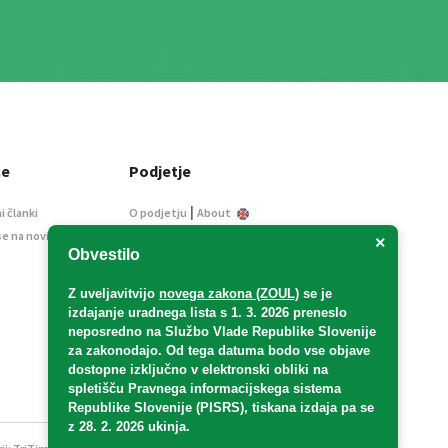
ce
Podjetje
|
i članki
O podjetju
About
se na novice
Kontakt
×
Obvestilo
Informacije javnega
značaja
Z uveljavitvijo
novega zakona (ZOUL)
se je
Oglaševanje
izdajanje uradnega lista s 1. 3. 2026 preneslo
Splošni pogoji
neposredno
na Službo Vlade Republike Slovenije
Izjava o varstvu osebnih
za zakonodajo
. Od tega datuma bodo vse objave
podatkov
dostopne izključno v elektronski obliki na
spletišču Pravnega informacijskega sistema
E-dražbe
Republike Slovenije (PISRS), tiskana izdaja pa se
z 28. 2. 2026 ukinja.