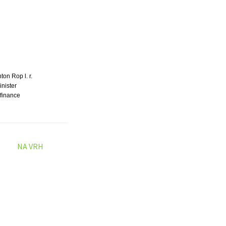
ton Rop l. r.
inister
 finance
NA VRH