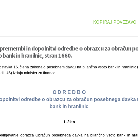
KOPIRAJ POVEZAVO
spremembi in dopolnitvi odredbe o obrazcu za obračun 
 bank in hranilnic, stran 1660.
dstavka 16. člena zakona o posebnem davku na bilančno vsoto bank in hranilnic (U
dl. US) izdaja minister za finance
O D R E D B O
opolnitvi odredbe o obrazcu za obračun posebnega davka 
bank in hranilnic
1. člen
polnjevanje obrazca Obračun posebnega davka na bilančno vsoto bank in hranil