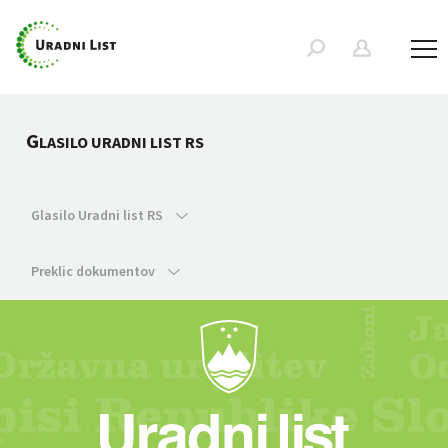
G
LASILO URADNI LIST RS
Glasilo Uradni list RS
Preklic dokumentov