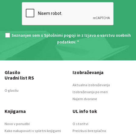
Seznanjen sem s
Splošnimi pogoji
in z
Izjavo o varstvu osebnih
podatkov
. *
Glasilo
Izobraževanja
Uradni list RS
Aktualna izobraževanja
O glasilu
Izobraževanja po meri
Najem dvorane
Knjigarna
UL info tok
Novo v ponudbi
O storitvi
Kako nakupovati v spletni knjigarni
Preizkusi brezplačno