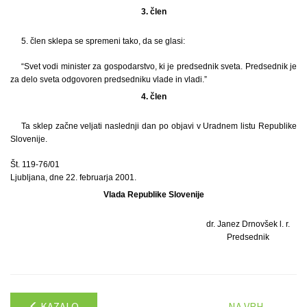
3. člen
5. člen sklepa se spremeni tako, da se glasi:
“Svet vodi minister za gospodarstvo, ki je predsednik sveta. Predsednik je
za delo sveta odgovoren predsedniku vlade in vladi.”
4. člen
Ta sklep začne veljati naslednji dan po objavi v Uradnem listu Republike
Slovenije.
Št. 119-76/01
Ljubljana, dne 22. februarja 2001.
Vlada Republike Slovenije
dr. Janez Drnovšek l. r.
Predsednik
KAZALO
NA VRH