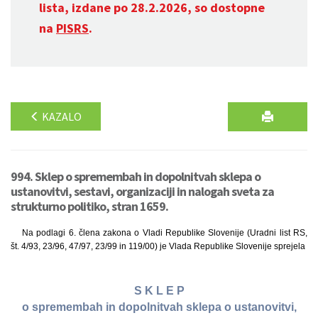
lista, izdane po 28.2.2026, so dostopne
na
PISRS
.
KAZALO
994. Sklep o spremembah in dopolnitvah sklepa o
ustanovitvi, sestavi, organizaciji in nalogah sveta za
strukturno politiko, stran 1659.
Na podlagi 6. člena zakona o Vladi Republike Slovenije (Uradni list RS,
št. 4/93, 23/96, 47/97, 23/99 in 119/00) je Vlada Republike Slovenije sprejela
S K L E P
o spremembah in dopolnitvah sklepa o ustanovitvi,