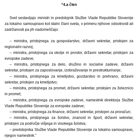
“4.a člen
Svet sestavljajo ministri in predstojnik Službe Vlade Republike Slovenije
za lokalno samoupravo kot stalni člani sveta, v primeru njihove odsotnosti ali
zadržanosti pa jih nadomeščajo:
– ministra, pristojnega za gospodarstvo, državni sekretar, pristojen za
regionalni razvoj;
– ministra, pristojnega za okolje in prostor, državni sekretar, pristojen za
evropske zadeve;
– ministra, pristojnega za delo, družino in socialne zadeve, državni
sekretar, pristojen za zaposlovanje, izobraževanje in prestrukturiranje;
– ministra, pristojnega za kmetijstvo, gozdarstvo in prehrano, državni
sekretar, pristojen za kmetijstvo;
– ministra, pristojnega za promet, državni sekretar, pristojen za železnico
in promet;
– ministra, pristojnega za evropske zadeve, namestnik direktorja Službe
Vlade Republike Slovenije za evropske zadeve;
– ministra, pristojnega za finance, državni sekretar, pristojen za proračun;
– ministra, pristojnega za šolstvo, znanost in šport, državni sekretar,
pristojen za področje višjega in visokega šolstva;
– predstojnika Službe Vlade Republike Slovenije za lokalno samoupravo,
njegov namestnik.”