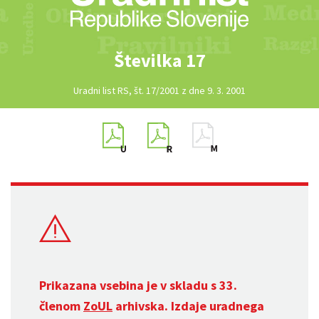
Številka 17
Uradni list RS, št. 17/2001 z dne 9. 3. 2001
Prikazana vsebina je v skladu s 33.
členom
ZoUL
arhivska. Izdaje uradnega