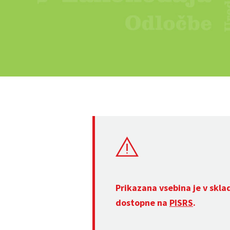
Prikazana vsebina je v skla
dostopne na
PISRS
.