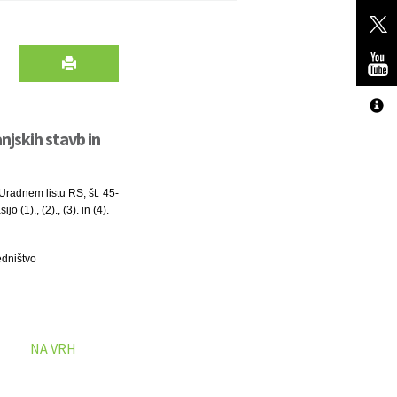
njskih stavb in
Uradnem listu RS, št. 45-
o (1)., (2)., (3). in (4).
edništvo
NA VRH