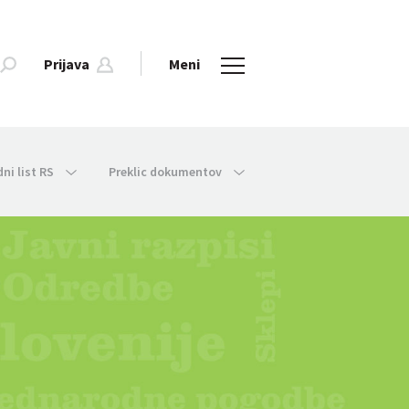
Prijava
Meni
dni list RS
Preklic dokumentov