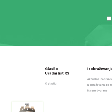
Glasilo
Izobraževanj
Uradni list RS
Aktualna izobraže
O glasilu
Izobraževanja po 
Najem dvorane