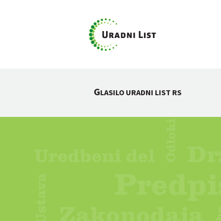
G
LASILO URADNI LIST RS