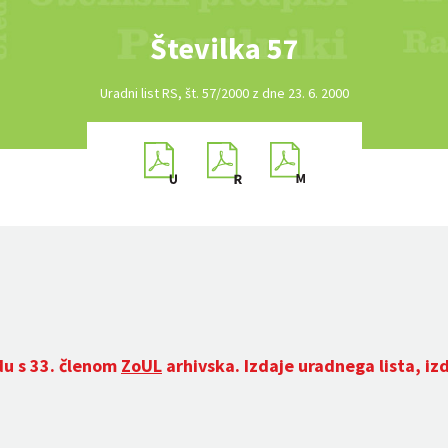
Številka 57
Uradni list RS, št. 57/2000 z dne 23. 6. 2000
du s 33. členom
ZoUL
arhivska. Izdaje uradnega lista, iz