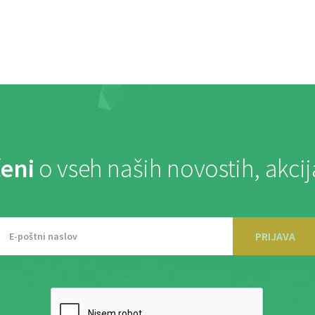
eni
o vseh naših novostih, akci
PRIJAVA