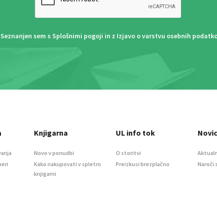
Seznanjen sem s
Splošnimi pogoji
in z
Izjavo o varstvu osebnih podatk
a
Knjigarna
UL info tok
Novi
vanja
Novo v ponudbi
O storitvi
Aktualn
meri
Kako nakupovati v spletni
Preizkusi brezplačno
Naroči 
knjigarni