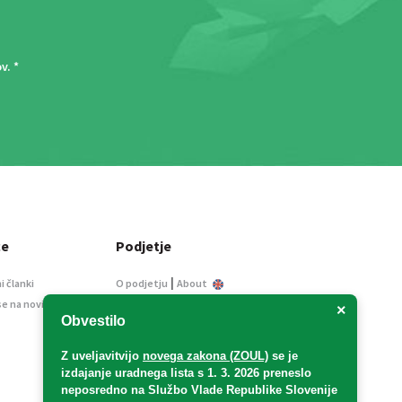
ov
. *
ce
Podjetje
|
i članki
O podjetju
About
se na novice
Kontakt
×
Obvestilo
Informacije javnega
značaja
Z uveljavitvijo
novega zakona (ZOUL)
se je
Oglaševanje
izdajanje uradnega lista s 1. 3. 2026 preneslo
Splošni pogoji
neposredno
na Službo Vlade Republike Slovenije