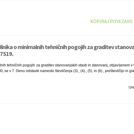
KOPIRAJ POVEZAVO
ilnika o minimalnih tehničnih pogojih za graditev stanova
 7519.
lnih tehničnih pogojih za graditev stanovanjskih stavb in stanovanj, objavljenem v 
se v 7. členu odstavki namesto številčenja (3)., (4)., (5). in (6)., preštevilčijo in glasij
Ur