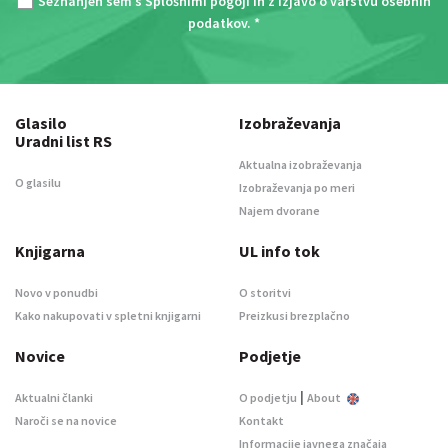
Seznanjen sem s
Splošnimi pogoji
in z
Izjavo o varstvu osebnih
podatkov
. *
Glasilo
Izobraževanja
Uradni list RS
Aktualna izobraževanja
O glasilu
Izobraževanja po meri
Najem dvorane
Knjigarna
UL info tok
Novo v ponudbi
O storitvi
Kako nakupovati v spletni knjigarni
Preizkusi brezplačno
Novice
Podjetje
|
Aktualni članki
O podjetju
About
Naroči se na novice
Kontakt
Informacije javnega značaja