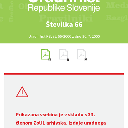
Številka 66
Uradni list RS, št. 66/2000 z dne 26. 7. 2000
Prikazana vsebina je v skladu s 33.
členom
ZoUL
arhivska. Izdaje uradnega