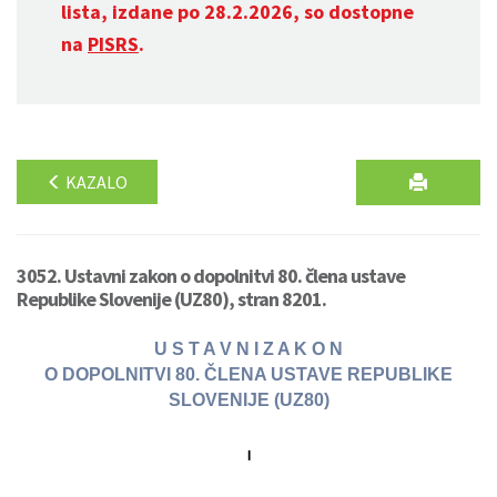
lista, izdane po 28.2.2026, so dostopne
na
PISRS
.
KAZALO
3052. Ustavni zakon o dopolnitvi 80. člena ustave
Republike Slovenije (UZ80), stran 8201.
U S T A V N I Z A K O N
O DOPOLNITVI 80. ČLENA USTAVE REPUBLIKE
SLOVENIJE (UZ80)
I