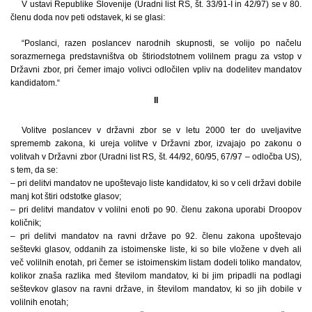
V ustavi Republike Slovenije (Uradni list RS, št. 33/91-I in 42/97) se v 80.
členu doda nov peti odstavek, ki se glasi:
“Poslanci, razen poslancev narodnih skupnosti, se volijo po načelu
sorazmernega predstavništva ob štiriodstotnem volilnem pragu za vstop v
Državni zbor, pri čemer imajo volivci odločilen vpliv na dodelitev mandatov
kandidatom.“
II
Volitve poslancev v državni zbor se v letu 2000 ter do uveljavitve
sprememb zakona, ki ureja volitve v Državni zbor, izvajajo po zakonu o
volitvah v Državni zbor (Uradni list RS, št. 44/92, 60/95, 67/97 – odločba US),
s tem, da se:
– pri delitvi mandatov ne upoštevajo liste kandidatov, ki so v celi državi dobile
manj kot štiri odstotke glasov;
– pri delitvi mandatov v volilni enoti po 90. členu zakona uporabi Droopov
količnik;
– pri delitvi mandatov na ravni države po 92. členu zakona upoštevajo
seštevki glasov, oddanih za istoimenske liste, ki so bile vložene v dveh ali
več volilnih enotah, pri čemer se istoimenskim listam dodeli toliko mandatov,
kolikor znaša razlika med številom mandatov, ki bi jim pripadli na podlagi
seštevkov glasov na ravni države, in številom mandatov, ki so jih dobile v
volilnih enotah;