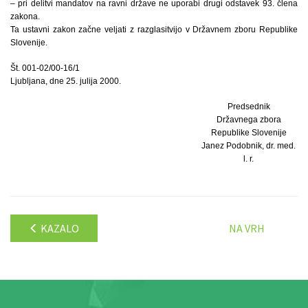
– pri delitvi mandatov na ravni države ne uporabi drugi odstavek 93. člena
zakona.
Ta ustavni zakon začne veljati z razglasitvijo v Državnem zboru Republike
Slovenije.
Št. 001-02/00-16/1
Ljubljana, dne 25. julija 2000.
Predsednik
Državnega zbora
Republike Slovenije
Janez Podobnik, dr. med.
l. r.
KAZALO
NA VRH