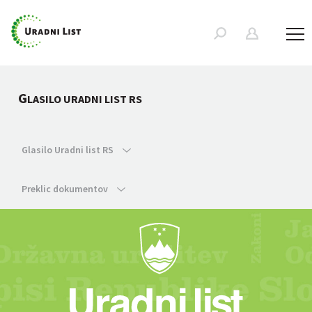
G
LASILO URADNI LIST RS
Glasilo Uradni list RS
Preklic dokumentov