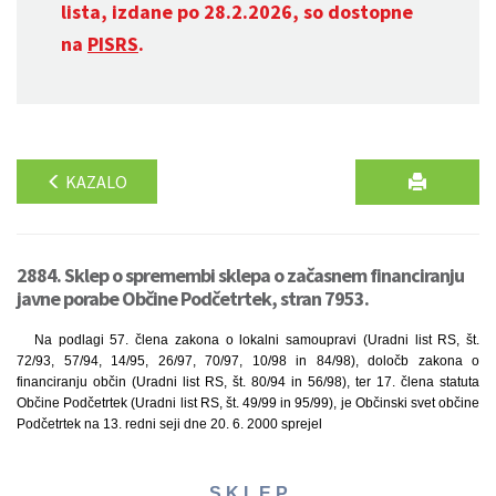
lista, izdane po 28.2.2026, so dostopne
na
PISRS
.
KAZALO
2884. Sklep o spremembi sklepa o začasnem financiranju
javne porabe Občine Podčetrtek, stran 7953.
Na podlagi 57. člena zakona o lokalni samoupravi (Uradni list RS, št.
72/93, 57/94, 14/95, 26/97, 70/97, 10/98 in 84/98), določb zakona o
financiranju občin (Uradni list RS, št. 80/94 in 56/98), ter 17. člena statuta
Občine Podčetrtek (Uradni list RS, št. 49/99 in 95/99), je Občinski svet občine
Podčetrtek na 13. redni seji dne 20. 6. 2000 sprejel
S K L E P