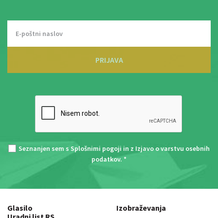
PRIJAVA
Seznanjen sem s
Splošnimi pogoji
in z
Izjavo o varstvu osebnih
podatkov
. *
Glasilo
Izobraževanja
Uradni list RS