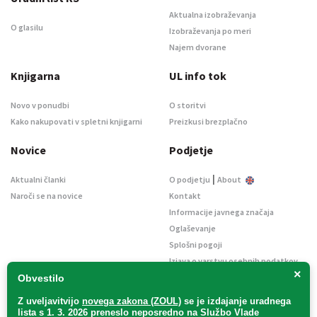
Aktualna izobraževanja
O glasilu
Izobraževanja po meri
Najem dvorane
Knjigarna
UL info tok
Novo v ponudbi
O storitvi
Kako nakupovati v spletni knjigarni
Preizkusi brezplačno
Novice
Podjetje
|
Aktualni članki
O podjetju
About
Naroči se na novice
Kontakt
Informacije javnega značaja
Oglaševanje
Splošni pogoji
Izjava o varstvu osebnih podatkov
×
E-dražbe
Obvestilo
Z uveljavitvijo
novega zakona (ZOUL)
se je
izdajanje uradnega
lista s 1. 3. 2026 preneslo
neposredno
na Službo Vlade