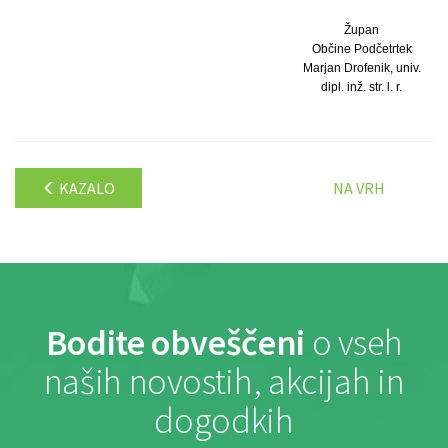
Župan
Občine Podčetrtek
Marjan Drofenik, univ.
dipl. inž. str. l. r.
KAZALO
NA VRH
Bodite obveščeni
o vseh
naših novostih, akcijah in
dogodkih