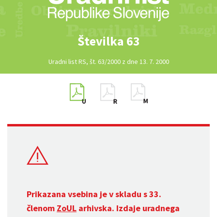
Številka 63
Uradni list RS, št. 63/2000 z dne 13. 7. 2000
Prikazana vsebina je v skladu s 33.
členom
ZoUL
arhivska. Izdaje uradnega