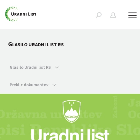
G
LASILO URADNI LIST RS
Glasilo Uradni list RS
Preklic dokumentov