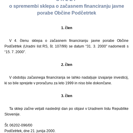
o spremembi sklepa o začasnem financiranju javne
porabe Občine Podčetrtek
1. člen
V 4. členu sklepa o začasnem financiranju javne porabe Občine
Podčetrtek (Uradni list RS, št. 107/99) se datum “31. 3. 2000” nadomesti s
“15. 7. 2000”.
2. člen
V obdobju začasnega financiranja se lahko nadaljuje izvajanje investicij,
ki so bile sprejete v proračunu za leto 1999 in niso bile dokončane.
3. člen
Ta sklep začne veljati naslednji dan po objavi v Uradnem listu Republike
Slovenije.
Št. 06202-096/00
Podčetrtek, dne 21. junija 2000.