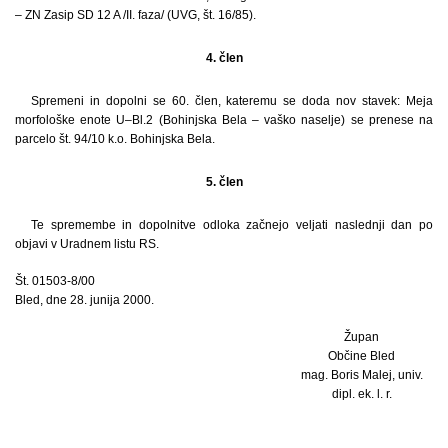
– ZN Zasip SD 12 A /II. faza/ (UVG, št. 16/85).
4. člen
Spremeni in dopolni se 60. člen, kateremu se doda nov stavek: Meja
morfološke enote U–Bl.2 (Bohinjska Bela – vaško naselje) se prenese na
parcelo št. 94/10 k.o. Bohinjska Bela.
5. člen
Te spremembe in dopolnitve odloka začnejo veljati naslednji dan po
objavi v Uradnem listu RS.
Št. 01503-8/00
Bled, dne 28. junija 2000.
Župan
Občine Bled
mag. Boris Malej, univ.
dipl. ek. l. r.