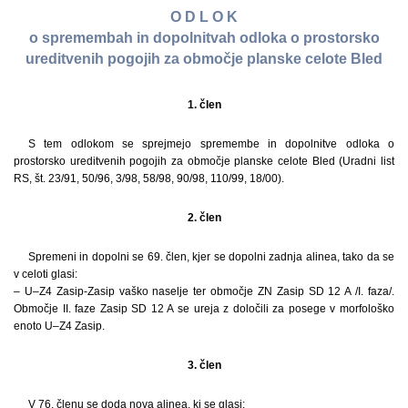
O D L O K
o spremembah in dopolnitvah odloka o prostorsko
ureditvenih pogojih za območje planske celote Bled
1. člen
S tem odlokom se sprejmejo spremembe in dopolnitve odloka o
prostorsko ureditvenih pogojih za območje planske celote Bled (Uradni list
RS, št. 23/91, 50/96, 3/98, 58/98, 90/98, 110/99, 18/00).
2. člen
Spremeni in dopolni se 69. člen, kjer se dopolni zadnja alinea, tako da se
v celoti glasi:
– U–Z4 Zasip-Zasip vaško naselje ter območje ZN Zasip SD 12 A /I. faza/.
Območje II. faze Zasip SD 12 A se ureja z določili za posege v morfološko
enoto U–Z4 Zasip.
3. člen
V 76. členu se doda nova alinea, ki se glasi: