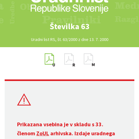
Številka 63
Uradni list RS, št. 63/2000 z dne 13. 7. 2000
Prikazana vsebina je v skladu s 33.
členom
ZoUL
arhivska. Izdaje uradnega