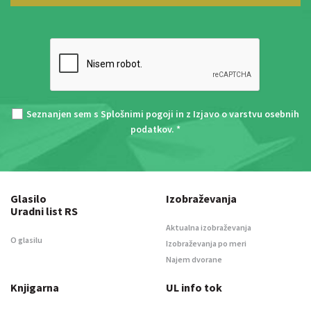
Seznanjen sem s
Splošnimi pogoji
in z
Izjavo o varstvu osebnih
podatkov
. *
Glasilo
Izobraževanja
Uradni list RS
Aktualna izobraževanja
O glasilu
Izobraževanja po meri
Najem dvorane
Knjigarna
UL info tok