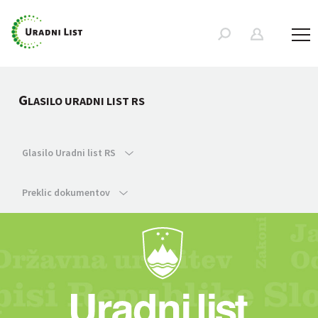
G
LASILO URADNI LIST RS
Glasilo Uradni list RS
Preklic dokumentov