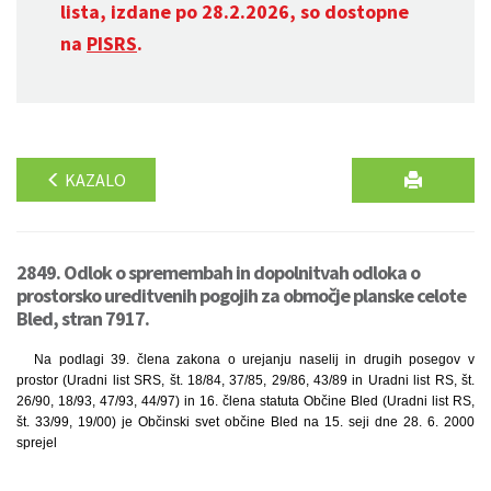
lista, izdane po 28.2.2026, so dostopne
na
PISRS
.
KAZALO
2849. Odlok o spremembah in dopolnitvah odloka o
prostorsko ureditvenih pogojih za območje planske celote
Bled, stran 7917.
Na podlagi 39. člena zakona o urejanju naselij in drugih posegov v
prostor (Uradni list SRS, št. 18/84, 37/85, 29/86, 43/89 in Uradni list RS, št.
26/90, 18/93, 47/93, 44/97) in 16. člena statuta Občine Bled (Uradni list RS,
št. 33/99, 19/00) je Občinski svet občine Bled na 15. seji dne 28. 6. 2000
sprejel