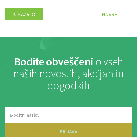
KAZALO
NA VRH
Bodite obveščeni
o vseh
naših novostih, akcijah in
dogodkih
PRIJAVA