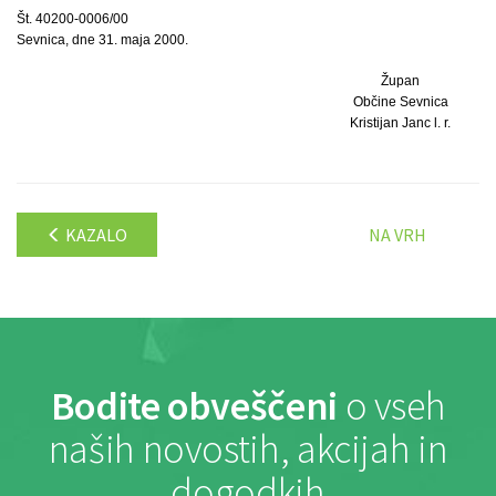
Št. 40200-0006/00
Sevnica, dne 31. maja 2000.
Župan
Občine Sevnica
Kristijan Janc l. r.
KAZALO
NA VRH
Bodite obveščeni
o vseh
naših novostih, akcijah in
dogodkih