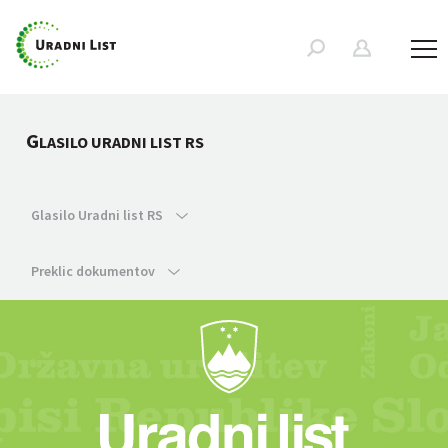
G
LASILO URADNI LIST RS
Glasilo Uradni list RS
Preklic dokumentov