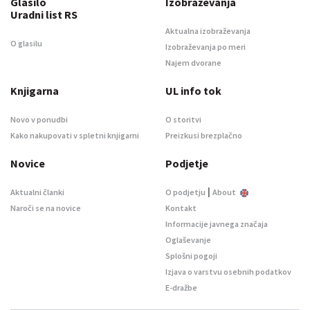
Glasilo
Izobraževanja
Uradni list RS
Aktualna izobraževanja
O glasilu
Izobraževanja po meri
Najem dvorane
Knjigarna
UL info tok
Novo v ponudbi
O storitvi
Kako nakupovati v spletni knjigarni
Preizkusi brezplačno
Novice
Podjetje
|
Aktualni članki
O podjetju
About
Naroči se na novice
Kontakt
Informacije javnega značaja
Oglaševanje
Splošni pogoji
Izjava o varstvu osebnih podatkov
E-dražbe