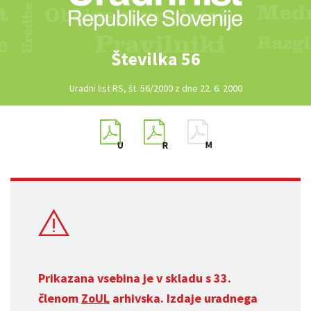
Številka 56
Uradni list RS, št. 56/2000 z dne 22. 6. 2000
Prikazana vsebina je v skladu s 33.
členom
ZoUL
arhivska. Izdaje uradnega