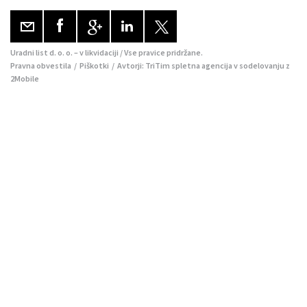
Uradni list d. o. o. – v likvidaciji / Vse pravice pridržane.
Pravna obvestila
/
Piškotki
/ Avtorji:
TriTim spletna agencija
v sodelovanju z
2Mobile