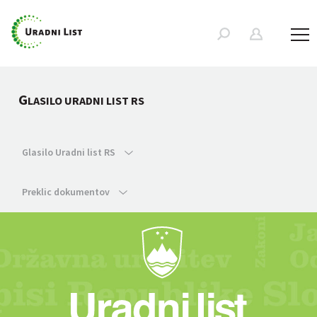
G
LASILO URADNI LIST RS
Glasilo Uradni list RS
Preklic dokumentov