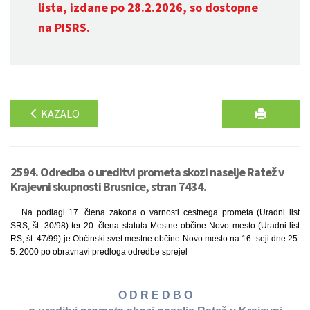
lista, izdane po 28.2.2026, so dostopne
na
PISRS
.
KAZALO
2594. Odredba o ureditvi prometa skozi naselje Ratež v
Krajevni skupnosti Brusnice, stran 7434.
Na podlagi 17. člena zakona o varnosti cestnega prometa (Uradni list
SRS, št. 30/98) ter 20. člena statuta Mestne občine Novo mesto (Uradni list
RS, št. 47/99) je Občinski svet mestne občine Novo mesto na 16. seji dne 25.
5. 2000 po obravnavi predloga odredbe sprejel
O D R E D B O