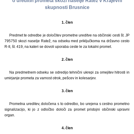
o ureditvi prometa skozi naselje Ratež v Krajevni
skupnosti Brusnice
1. člen
Predmet te odredbe je določitev prometne ureditve na občinski cesti št. JP
795750 skozi naselje Ratež, na odseku med priključkoma na državno cesto
R-II, št. 419, na kateri se dovoli uporaba ceste le za lokalni promet.
2. člen
Na predmetnem odseku se odredijo tehnični ukrepi za omejitev hitrosti in
umirjanje prometa za varnost otrok, pešcev in kolesarjev.
3. člen
Prometna ureditev, določena s to odredbo, bo urejena s cestno prometno
signalizacijo, ki jo z odločbo določi za promet pristojni občinski upravni
organ.
4. člen