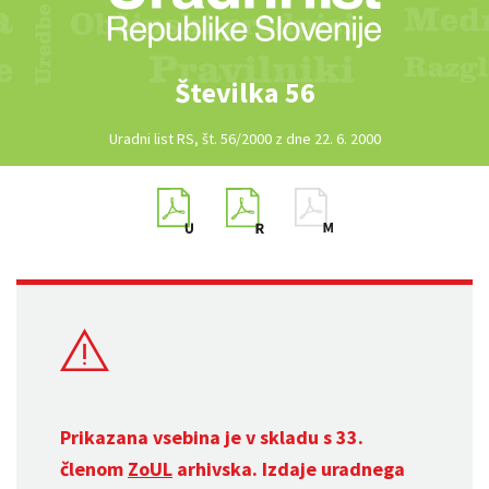
Številka 56
Uradni list RS, št. 56/2000 z dne 22. 6. 2000
Prikazana vsebina je v skladu s 33.
členom
ZoUL
arhivska. Izdaje uradnega