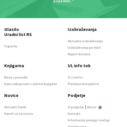
podatkov
. *
Glasilo
Izobraževanja
Uradni list RS
Aktualna izobraževanja
O glasilu
Izobraževanja po meri
Najem dvorane
Knjigarna
UL info tok
Novo v ponudbi
O storitvi
Kako nakupovati v spletni knjigarni
Preizkusi brezplačno
Novice
Podjetje
|
Aktualni članki
O podjetju
About
Naroči se na novice
Kontakt
Informacije javnega značaja
Oglaševanje