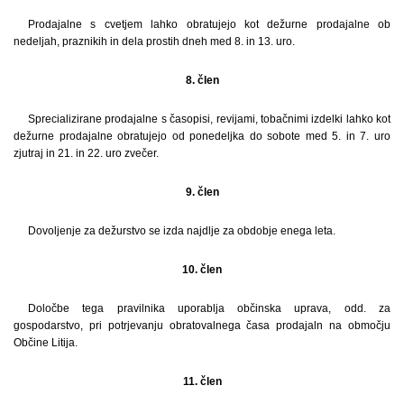
Prodajalne s cvetjem lahko obratujejo kot dežurne prodajalne ob
nedeljah, praznikih in dela prostih dneh med 8. in 13. uro.
8. člen
Sprecializirane prodajalne s časopisi, revijami, tobačnimi izdelki lahko kot
dežurne prodajalne obratujejo od ponedeljka do sobote med 5. in 7. uro
zjutraj in 21. in 22. uro zvečer.
9. člen
Dovoljenje za dežurstvo se izda najdlje za obdobje enega leta.
10. člen
Določbe tega pravilnika uporablja občinska uprava, odd. za
gospodarstvo, pri potrjevanju obratovalnega časa prodajaln na območju
Občine Litija.
11. člen