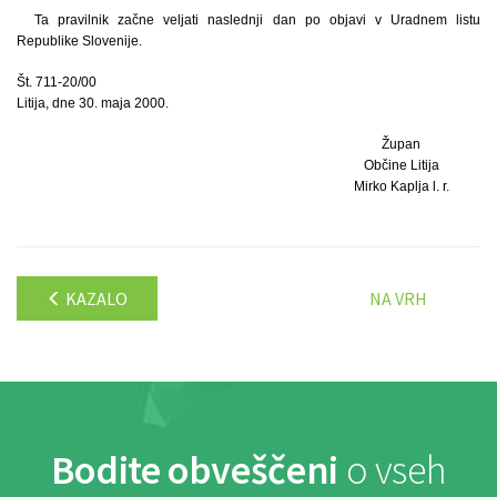
Ta pravilnik začne veljati naslednji dan po objavi v Uradnem listu
Republike Slovenije.
Št. 711-20/00
Litija, dne 30. maja 2000.
Župan
Občine Litija
Mirko Kaplja l. r.
KAZALO
NA VRH
Bodite obveščeni
o vseh