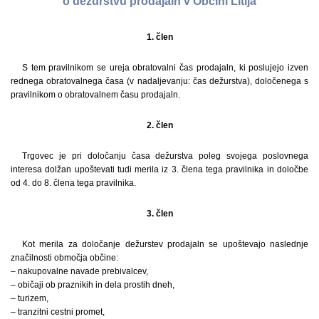
o dežurstvu prodajaln v Občini Litija
1. člen
S tem pravilnikom se ureja obratovalni čas prodajaln, ki poslujejo izven
rednega obratovalnega časa (v nadaljevanju: čas dežurstva), določenega s
pravilnikom o obratovalnem času prodajaln.
2. člen
Trgovec je pri določanju časa dežurstva poleg svojega poslovnega
interesa dolžan upoštevati tudi merila iz 3. člena tega pravilnika in določbe
od 4. do 8. člena tega pravilnika.
3. člen
Kot merila za določanje dežurstev prodajaln se upoštevajo naslednje
značilnosti območja občine:
– nakupovalne navade prebivalcev,
– običaji ob praznikih in dela prostih dneh,
– turizem,
– tranzitni cestni promet,