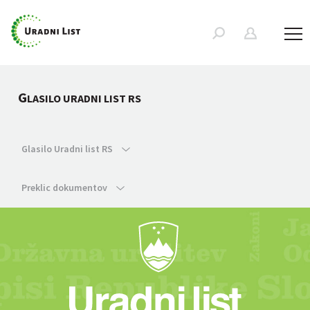
G
LASILO URADNI LIST RS
Glasilo Uradni list RS
Preklic dokumentov