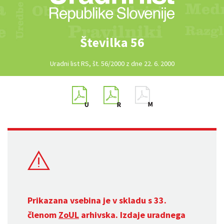
Številka 56
Uradni list RS, št. 56/2000 z dne 22. 6. 2000
Prikazana vsebina je v skladu s 33.
členom
ZoUL
arhivska. Izdaje uradnega