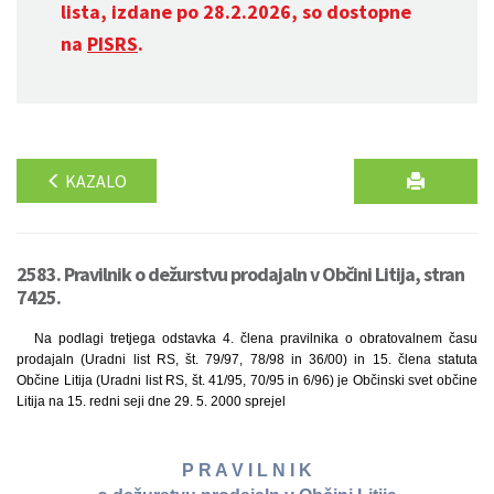
lista, izdane po 28.2.2026, so dostopne
na
PISRS
.
KAZALO
2583. Pravilnik o dežurstvu prodajaln v Občini Litija, stran
7425.
Na podlagi tretjega odstavka 4. člena pravilnika o obratovalnem času
prodajaln (Uradni list RS, št. 79/97, 78/98 in 36/00) in 15. člena statuta
Občine Litija (Uradni list RS, št. 41/95, 70/95 in 6/96) je Občinski svet občine
Litija na 15. redni seji dne 29. 5. 2000 sprejel
P R A V I L N I K