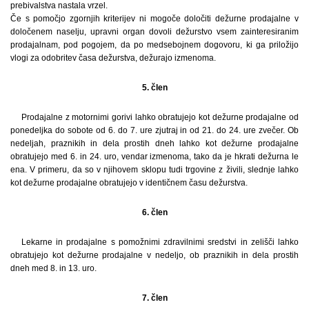
prebivalstva nastala vrzel.
Če s pomočjo zgornjih kriterijev ni mogoče določiti dežurne prodajalne v
določenem naselju, upravni organ dovoli dežurstvo vsem zainteresiranim
prodajalnam, pod pogojem, da po medsebojnem dogovoru, ki ga priložijo
vlogi za odobritev časa dežurstva, dežurajo izmenoma.
5. člen
Prodajalne z motornimi gorivi lahko obratujejo kot dežurne prodajalne od
ponedeljka do sobote od 6. do 7. ure zjutraj in od 21. do 24. ure zvečer. Ob
nedeljah, praznikih in dela prostih dneh lahko kot dežurne prodajalne
obratujejo med 6. in 24. uro, vendar izmenoma, tako da je hkrati dežurna le
ena. V primeru, da so v njihovem sklopu tudi trgovine z živili, slednje lahko
kot dežurne prodajalne obratujejo v identičnem času dežurstva.
6. člen
Lekarne in prodajalne s pomožnimi zdravilnimi sredstvi in zelišči lahko
obratujejo kot dežurne prodajalne v nedeljo, ob praznikih in dela prostih
dneh med 8. in 13. uro.
7. člen