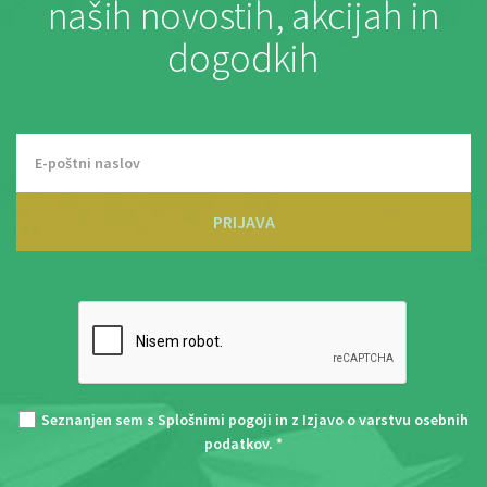
naših novostih, akcijah in
dogodkih
PRIJAVA
Seznanjen sem s
Splošnimi pogoji
in z
Izjavo o varstvu osebnih
podatkov
. *