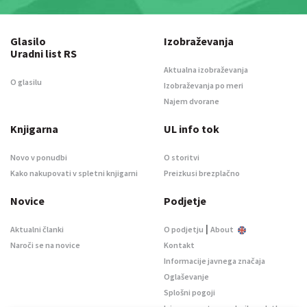
Glasilo
Izobraževanja
Uradni list RS
Aktualna izobraževanja
O glasilu
Izobraževanja po meri
Najem dvorane
Knjigarna
UL info tok
Novo v ponudbi
O storitvi
Kako nakupovati v spletni knjigarni
Preizkusi brezplačno
Novice
Podjetje
|
Aktualni članki
O podjetju
About
Naroči se na novice
Kontakt
Informacije javnega značaja
Oglaševanje
Splošni pogoji