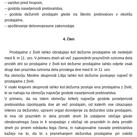
– varstvo pred hrupom,
– gostota naseljenosti prebivalstva,
– gostota dežurnih prodajaln glede na število prebivalcev v okolišu
prodajalne,
– spoštovanje delovnopravne zakonodaje.
4. člen
Prodajalne z živili lahko obratujejo kot dežurne prodajalne ob nedeljah
med 8. in 11. uro. V primeru dveh ali več zaporednih prazničnih oziroma dela
prostih dni so prodajalne z živili kot dežurne prodajalne lahko odprte vsak
drugi dan praznika oziroma dela prostega dne med 8. in 11. uro.
Na območju Mestne skupnosti Litija lahko kot dežurne poslujejo največ tri
prodajalne z živili.
V vsaki krajevni skupnosti lahko kot dežurna posluje ena prodajalna z živili,
ki se nahaja na območju največje gostote naseljenosti prebivalstva.
V primeru, da na istem območju kriterij največje gostote poseljenosti
prebivalstva izpolnjujeta dve ali več prodajaln, od katerih vse izkazujejo
interes za dežurstvo, upravni organ dovoljenje za dežurstvo izda prodajalni,
ki ima ob praznikih in dela prostih dneh že ustaljene običaje glede
obratovalnega časa in ti sovpadajo z običaji ob praznikih in dela prostih
dneh po prvem odstavku tega člena, in nakupovalne navade prebivalstva
kažejo na to, da bi s prenehanjem dežurstva prodajalne pri oskrbi