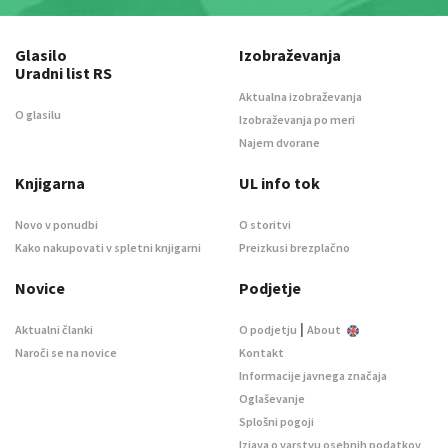
Glasilo
Izobraževanja
Uradni list RS
Aktualna izobraževanja
O glasilu
Izobraževanja po meri
Najem dvorane
Knjigarna
UL info tok
Novo v ponudbi
O storitvi
Kako nakupovati v spletni knjigarni
Preizkusi brezplačno
Novice
Podjetje
|
Aktualni članki
O podjetju
About
Naroči se na novice
Kontakt
Informacije javnega značaja
Oglaševanje
Splošni pogoji
Izjava o varstvu osebnih podatkov