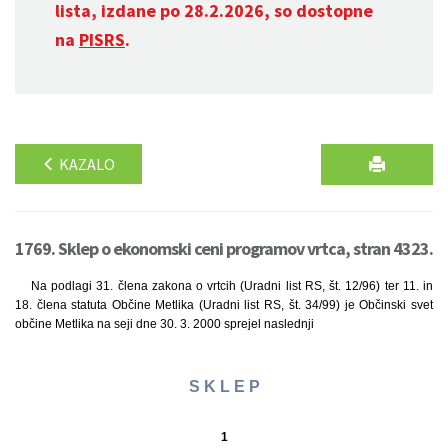
lista, izdane po 28.2.2026, so dostopne
na
PISRS
.
KAZALO
1769. Sklep o ekonomski ceni programov vrtca, stran 4323.
Na podlagi 31. člena zakona o vrtcih (Uradni list RS, št. 12/96) ter 11. in
18. člena statuta Občine Metlika (Uradni list RS, št. 34/99) je Občinski svet
občine Metlika na seji dne 30. 3. 2000 sprejel naslednji
S K L E P
1