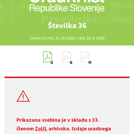
Številka 36
Uradni list RS, št. 36/2000 z dne 26. 4. 2000
Prikazana vsebina je v skladu s 33.
členom
ZoUL
arhivska. Izdaje uradnega