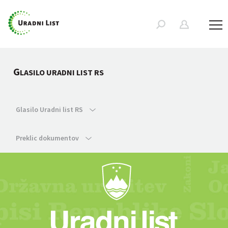
G
LASILO URADNI LIST RS
Glasilo Uradni list RS
Preklic dokumentov