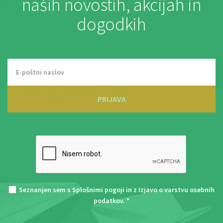
naših novostih, akcijah in
dogodkih
PRIJAVA
Seznanjen sem s
Splošnimi pogoji
in z
Izjavo o varstvu osebnih
podatkov
. *