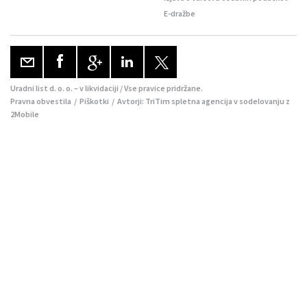
E-dražbe
Uradni list d. o. o. – v likvidaciji / Vse pravice pridržane.
Pravna obvestila
/
Piškotki
/ Avtorji:
TriTim spletna agencija
v sodelovanju z
2Mobile