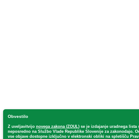
Obvestilo
Z uveljavitvijo
novega zakona (ZOUL)
se je
izdajanje uradnega lista 
neposredno
na Službo Vlade Republike Slovenije za zakonodajo
. O
vse objave dostopne izključno v elektronski obliki na spletišču Pra