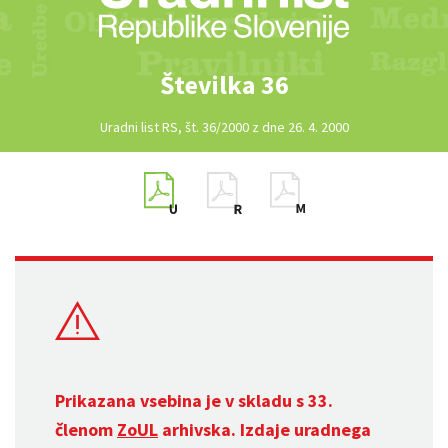
Številka 36
Uradni list RS, št. 36/2000 z dne 26. 4. 2000
Prikazana vsebina je v skladu s 33.
členom
ZoUL
arhivska. Izdaje uradnega