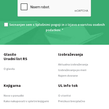
Seznanjen sem s
Splošnimi pogoji
in z
Izjavo o varstvu osebnih
podatkov
. *
Glasilo
Izobraževanja
Uradni list RS
Aktualna izobraževanja
O glasilu
Izobraževanja po meri
Najem dvorane
Knjigarna
UL info tok
Novo v ponudbi
O storitvi
Kako nakupovati v spletni knjigarni
Preizkusi brezplačno