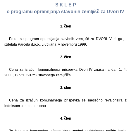
S K L E P
o programu opremljanja stavbnih zemljišč za Dvori IV
1. člen
Potrdi se program opremljanja stavbnih zemljišč za DVORI IV, ki ga je
izdelala Parcela d.o.o., Ljubljana, v novembru 1999.
2. člen
Cena za izračun komunalnega prispevka Dvori IV znaša na dan 1. 4.
2000, 12.950 SIT/m2 stavbnega zemljišča.
3. člen
Cena za izračun komunalnega prispevka se mesečno revalorizira z
indeksom cene na drobno.
4. člen
Za izdelavo komunalne infrastrukture znotraj zazidalnega načrta lahko