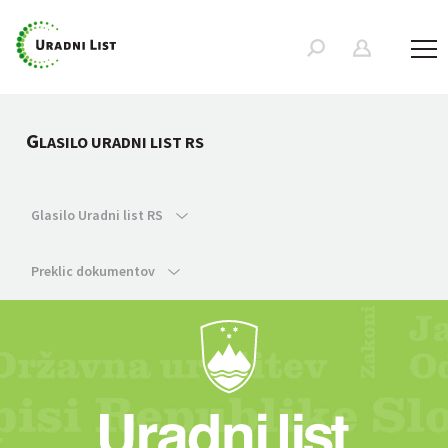
G
LASILO URADNI LIST RS
Glasilo Uradni list RS
Preklic dokumentov