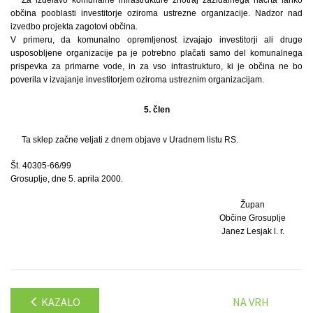
občina pooblasti investitorje oziroma ustrezne organizacije. Nadzor nad
izvedbo projekta zagotovi občina.
V primeru, da komunalno opremljenost izvajajo investitorji ali druge
usposobljene organizacije pa je potrebno plačati samo del komunalnega
prispevka za primarne vode, in za vso infrastrukturo, ki je občina ne bo
poverila v izvajanje investitorjem oziroma ustreznim organizacijam.
5. člen
Ta sklep začne veljati z dnem objave v Uradnem listu RS.
Št. 40305-66/99
Grosuplje, dne 5. aprila 2000.
Župan
Občine Grosuplje
Janez Lesjak l. r.
KAZALO
NA VRH