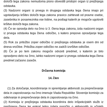
določb tega zakona nemudoma pisno obvestiti pristojni organ iz prejšnjega
odstavka.
(3) Nadzorni organi iz prvega in drugega odstavka tega člena imajo pri
ugotavljanju kršitev določb tega zakona pravico zahtevati od pravne osebe,
zasebnika in posameznika vse listine, na podlagi katerih je mogoče ugotoviti
kršitve določb tega zakona.
(4) Če se opravlja delo na črno iz 3. člena tega zakona, izda nadzorni organ
iz prvega odstavka tega člena odločbo, s katero prepove opravljanje tega
dela.
(5) Rok za pritožbo zoper odločbo iz prejšnjega odstavka je osem dni od
dneva vročitve. Pritožba zoper odločbo ne zadrži izvršitve odločbe.
(6) Če je po tem zakonu mogoče odvzeti predmet, s katerim je bilo
opravljeno delo na črno, lahko nadzorni organ iz prvega odstavka tega člena
predmet začasno zaseže.
Državna komisija
14. člen
(1) Za določanje, koordiniranje in spremljanje aktivnosti za preprečevanje
dela in zaposlovanja na črno imenuje Vlada Republike Slovenije komisijo za
odkrivanje in preprečevanje dela in zaposlovanja na črno.
(2) Komisija iz prejšnjega odstavka koordinira delo inšpekcijskih služb iz
prejšnjega člena ter enkrat letno izdela poročilo o aktivnostih in učinkih