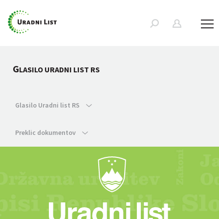
G
LASILO URADNI LIST RS
Glasilo Uradni list RS
Preklic dokumentov