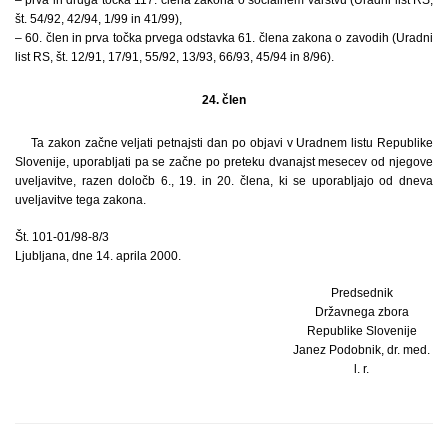
št. 54/92, 42/94, 1/99 in 41/99),
– 60. člen in prva točka prvega odstavka 61. člena zakona o zavodih (Uradni
list RS, št. 12/91, 17/91, 55/92, 13/93, 66/93, 45/94 in 8/96).
24. člen
Ta zakon začne veljati petnajsti dan po objavi v Uradnem listu Republike
Slovenije, uporabljati pa se začne po preteku dvanajst mesecev od njegove
uveljavitve, razen določb 6., 19. in 20. člena, ki se uporabljajo od dneva
uveljavitve tega zakona.
Št. 101-01/98-8/3
Ljubljana, dne 14. aprila 2000.
Predsednik
Državnega zbora
Republike Slovenije
Janez Podobnik, dr. med.
l. r.