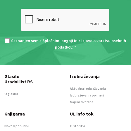
Seznanjen sem s
Splošnimi pogoji
in z
Izjavo o varstvu osebnih
podatkov
. *
Glasilo
Izobraževanja
Uradni list RS
Aktualna izobraževanja
O glasilu
Izobraževanja po meri
Najem dvorane
Knjigarna
UL info tok
Novo v ponudbi
O storitvi