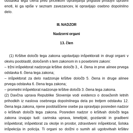
odstavka tega člena pred pričetkom opravljanja priglasiti pristojni upravni
enoti, ki ga vpiše v seznam zavezancev, ki opravljajo osebno dopolnilno
delo.
III. NADZOR
Nadzorni organi
13. člen
(1) Kršitve določb tega zakona ugotavljajo inšpektorati in drugi organi v
okviru pooblastil, določenih s tem zakonom in s posebnimi zakoni:
– tržni inšpektorat nadzoruje kršitve določb 3., 4. člena in prve alinee prvega
odstavka 6. člena tega zakona;
– inšpektorat za delo nadzoruje kršitve določb 5. člena in druge alinee
prvega odstavka 6. člena tega zakona;
– prometni inšpektorat nadzoruje kršitve določb 3. člena tega zakona.
(2) Davčna uprava Republike Slovenije vodi evidenco o doseženih letnih
prihodkih iz naslova osebnega dopolnilnega dela po tretjem odstavku 12.
člena tega zakona, njene pooblaščene osebe pa opravljajo posreden nadzor
o kršitvah določb tega zakona. Posreden nadzor o kršitvah določb tega
zakona izvajajo tudi: carinska uprava, kmetijski, gozdarski in gradbeni
inšpektorat, inšpektorat za okolje in prostor, zdravstveni inšpektorat, šolska
inšpekcija in policija. Ti organi so dolžni o sumih ali ugotovitvah kršitev