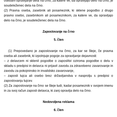
osebam opravljanje dela na črno, za katere ve, da opravljajo delo na črno, je
soudeleženec dela na črno.
(2) Pravna oseba, zasebnik ali posameznik, ki sklene pogodbo z drugo
pravno osebo, zasebnikom ali posameznikom, za katere ve, da opravljajo
delo na črno, je soudeleženec dela na črno.
Zaposlovanje na črno
5. člen
(1) Prepovedano je zaposlovanje na črno, za kar se šteje, če pravna
oseba ali zasebnik, ki izpolnjuje pogoje za opravljanje dejavnosti:
– z delavcem ni sklenil pogodbe o zaposlitvi oziroma pogodbe o delu v
skladu s predpisi in delavca ni prijavil zavodu za zdravstveno zavarovanje in
zavodu za pokojninsko in invalidsko zavarovanje,
– zaposli tujca ali osebo brez državljanstva v nasprotju s predpisi o
zaposlovanju tujcev.
(2) Za zaposlovanje na črno se šteje tudi, kadar posameznik v svojem imenu
in za svoj račun zaposli delavca, ki zanj opravlja delo na črno.
Nedovoljena reklama
6. člen