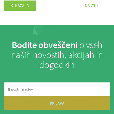
KAZALO
NA VRH
Bodite obveščeni
o vseh
naših novostih, akcijah in
dogodkih
PRIJAVA