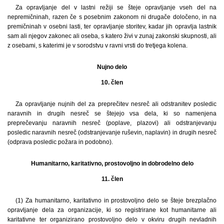
Za opravljanje del v lastni režiji se šteje opravljanje vseh del na
nepremičninah, razen če s posebnim zakonom ni drugače določeno, in na
premičninah v osebni lasti, ter opravljanje storitev, kadar jih opravlja lastnik
sam ali njegov zakonec ali oseba, s katero živi v zunaj zakonski skupnosti, ali
z osebami, s katerimi je v sorodstvu v ravni vrsti do tretjega kolena.
Nujno delo
10. člen
Za opravljanje nujnih del za preprečitev nesreč ali odstranitev posledic
naravnih in drugih nesreč se štejejo vsa dela, ki so namenjena
preprečevanju naravnih nesreč (poplave, plazovi) ali odstranjevanju
posledic naravnih nesreč (odstranjevanje ruševin, naplavin) in drugih nesreč
(odprava posledic požara in podobno).
Humanitarno, karitativno, prostovoljno in dobrodelno delo
11. člen
(1) Za humanitarno, karitativno in prostovoljno delo se šteje brezplačno
opravljanje dela za organizacije, ki so registrirane kot humanitarne ali
karitativne ter organizirano prostovoljno delo v okviru drugih nevladnih