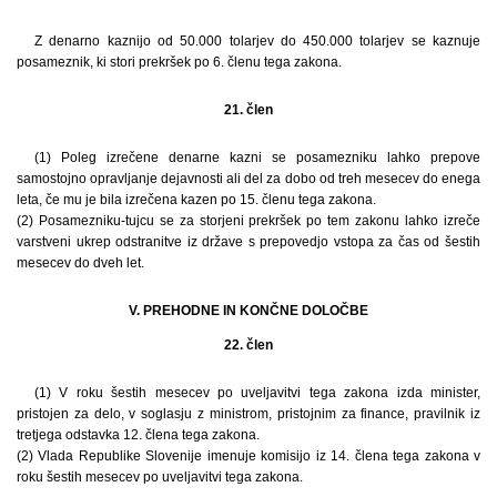
Z denarno kaznijo od 50.000 tolarjev do 450.000 tolarjev se kaznuje
posameznik, ki stori prekršek po 6. členu tega zakona.
21. člen
(1) Poleg izrečene denarne kazni se posamezniku lahko prepove
samostojno opravljanje dejavnosti ali del za dobo od treh mesecev do enega
leta, če mu je bila izrečena kazen po 15. členu tega zakona.
(2) Posamezniku-tujcu se za storjeni prekršek po tem zakonu lahko izreče
varstveni ukrep odstranitve iz države s prepovedjo vstopa za čas od šestih
mesecev do dveh let.
V. PREHODNE IN KONČNE DOLOČBE
22. člen
(1) V roku šestih mesecev po uveljavitvi tega zakona izda minister,
pristojen za delo, v soglasju z ministrom, pristojnim za finance, pravilnik iz
tretjega odstavka 12. člena tega zakona.
(2) Vlada Republike Slovenije imenuje komisijo iz 14. člena tega zakona v
roku šestih mesecev po uveljavitvi tega zakona.