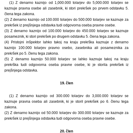
(1) Z denarno kaznijo od 1,000.000 tolarjev do 5,000.000 tolarjev se
kaznuje pravna osebe ali zasebnik, ki stori prekršek po prvem odstavku 5.
člena tega zakona.
(2) Z denarno kaznijo od 100.000 tolarjev do 500.000 tolarjev se kaznuje za
prekršek iz prejšnjega odstavka tudi odgovorna oseba pravne osebe.
(3) Z denarno kaznijo od 100.000 tolarjev do 450.000 tolarjev se kaznuje
posameznik, ki stori prekršek po drugem odstavku 5. člena tega zakona.
(4) Pristojni inšpektor lahko takoj na kraju prekrška kaznuje z denarno
kaznijo 100.000 tolarjev pravno osebo, zasebnika ali posameznika za
prekršek po 5. členu tega zakona.
(5) Z denarno kaznijo 50.000 tolarjev se lahko kaznuje takoj na kraju
prekrška tudi odgovorna oseba pravne osebe, ki je storila prekršek iz
prejšnjega odstavka.
19. člen
(1) Z denarno kaznijo od 300.000 tolarjev do 3,000.000 tolarjev se
kaznuje pravna oseba ali zasebnik, ki je storil prekršek po 6. členu tega
zakona.
(2) Z denarno kaznijo od 50.000 tolarjev do 300.000 tolarjev se kaznuje za
prekršek iz prejšnjega odstavka tudi odgovorna oseba pravne osebe.
20. člen