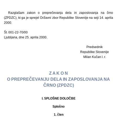
Razglašam zakon o preprečevanju dela in zaposlovanja na črno
(ZPDZC), ki ga je sprejel Državni zbor Republike Slovenije na seji 14. aprila
2000.
Št. 001-22-70/00
Ljubljana, dne 25. aprila 2000.
Predsednik
Republike Slovenije
Milan Kučan l. r.
Z A K O N
O PREPREČEVANJU DELA IN ZAPOSLOVANJA NA
ČRNO (ZPDZC)
I. SPLOŠNE DOLOČBE
Splošno
1. člen