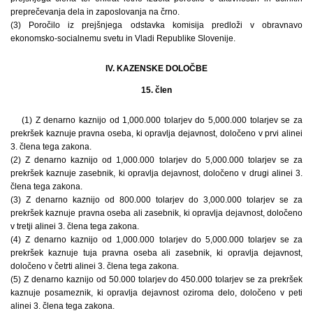
preprečevanja dela in zaposlovanja na črno.
(3) Poročilo iz prejšnjega odstavka komisija predloži v obravnavo
ekonomsko-socialnemu svetu in Vladi Republike Slovenije.
IV. KAZENSKE DOLOČBE
15. člen
(1) Z denarno kaznijo od 1,000.000 tolarjev do 5,000.000 tolarjev se za
prekršek kaznuje pravna oseba, ki opravlja dejavnost, določeno v prvi alinei
3. člena tega zakona.
(2) Z denarno kaznijo od 1,000.000 tolarjev do 5,000.000 tolarjev se za
prekršek kaznuje zasebnik, ki opravlja dejavnost, določeno v drugi alinei 3.
člena tega zakona.
(3) Z denarno kaznijo od 800.000 tolarjev do 3,000.000 tolarjev se za
prekršek kaznuje pravna oseba ali zasebnik, ki opravlja dejavnost, določeno
v tretji alinei 3. člena tega zakona.
(4) Z denarno kaznijo od 1,000.000 tolarjev do 5,000.000 tolarjev se za
prekršek kaznuje tuja pravna oseba ali zasebnik, ki opravlja dejavnost,
določeno v četrti alinei 3. člena tega zakona.
(5) Z denarno kaznijo od 50.000 tolarjev do 450.000 tolarjev se za prekršek
kaznuje posameznik, ki opravlja dejavnost oziroma delo, določeno v peti
alinei 3. člena tega zakona.