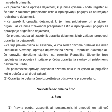
naslednjih primerih:
– če pravna oseba opravlja dejavnost, ki je nima vpisane v sodni register, ali
če nima z zakonom predpisanih listin o izpolnjevanju pogojev za opravljanje
registrirane dejavnosti,
– če zasebnik opravlja dejavnost, ki je nima priglašene pri pristojnem
organu, ali če nima z zakonom predpisanih listin o izpolnjevanju pogojev za
opravljanje priglašene dejavnosti,
– če pravna oseba ali zasebnik opravlja dejavnost kljub začasni prepovedi
opravljanja dejavnosti,
– če tuja pravna oseba ali zasebnik, ki ima sedež oziroma prebivališče izven
Republike Slovenije, opravlja dejavnost na ozemlju Republike Slovenije ali,
če opravlja določene storitve na ozemlju Republike Slovenije brez
izpolnjevanja pogojev in prijave pričetka opravljanja storitev pri pristojnemu
davčnemu uradu,
– če posameznik opravlja dejavnost oziroma delo in ni vpisan ali priglašen
kot to določa ta ali drugi zakoni.
(2) Opravljanje dela na črno iz prejšnjega odstavka je prepovedano.
Soudeleženec dela na črno
4. člen
(1) Pravna oseba, zasebnik ali posameznik, ki omogoči eni ali več