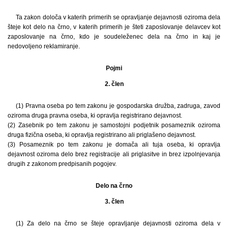
Ta zakon določa v katerih primerih se opravljanje dejavnosti oziroma dela
šteje kot delo na črno, v katerih primerih je šteti zaposlovanje delavcev kot
zaposlovanje na črno, kdo je soudeleženec dela na črno in kaj je
nedovoljeno reklamiranje.
Pojmi
2. člen
(1) Pravna oseba po tem zakonu je gospodarska družba, zadruga, zavod
oziroma druga pravna oseba, ki opravlja registrirano dejavnost.
(2) Zasebnik po tem zakonu je samostojni podjetnik posameznik oziroma
druga fizična oseba, ki opravlja registrirano ali priglašeno dejavnost.
(3) Posameznik po tem zakonu je domača ali tuja oseba, ki opravlja
dejavnost oziroma delo brez registracije ali priglasitve in brez izpolnjevanja
drugih z zakonom predpisanih pogojev.
Delo na črno
3. člen
(1) Za delo na črno se šteje opravljanje dejavnosti oziroma dela v