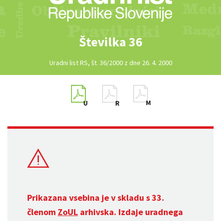
Številka 36
Uradni list RS, št. 36/2000 z dne 26. 4. 2000
Prikazana vsebina je v skladu s 33.
členom
ZoUL
arhivska. Izdaje uradnega