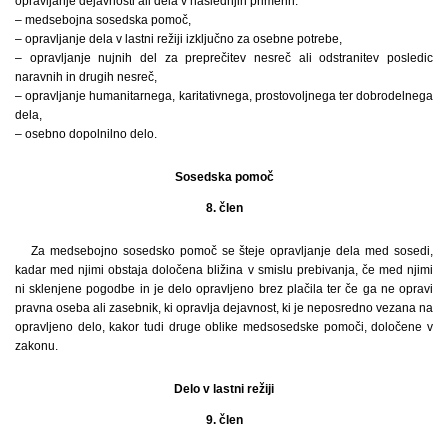
opravljanje dejavnosti ali dela v naslednjih primerih:
– medsebojna sosedska pomoč,
– opravljanje dela v lastni režiji izključno za osebne potrebe,
– opravljanje nujnih del za preprečitev nesreč ali odstranitev posledic
naravnih in drugih nesreč,
– opravljanje humanitarnega, karitativnega, prostovoljnega ter dobrodelnega
dela,
– osebno dopolnilno delo.
Sosedska pomoč
8. člen
Za medsebojno sosedsko pomoč se šteje opravljanje dela med sosedi,
kadar med njimi obstaja določena bližina v smislu prebivanja, če med njimi
ni sklenjene pogodbe in je delo opravljeno brez plačila ter če ga ne opravi
pravna oseba ali zasebnik, ki opravlja dejavnost, ki je neposredno vezana na
opravljeno delo, kakor tudi druge oblike medsosedske pomoči, določene v
zakonu.
Delo v lastni režiji
9. člen