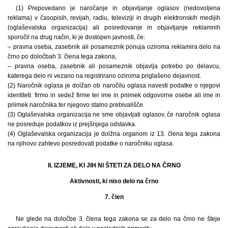
(1) Prepovedano je naročanje in objavljanje oglasov (nedovoljena
reklama) v časopisih, revijah, radiu, televiziji in drugih elektronskih medijih
(oglaševalska organizacija) ali posredovanje in objavljanje reklamnih
sporočil na drug način, ki je dostopen javnosti, če:
– pravna oseba, zasebnik ali posameznik ponuja oziroma reklamira delo na
črno po določbah 3. člena tega zakona,
– pravna oseba, zasebnik ali posameznik objavlja potrebo po delavcu,
katerega delo ni vezano na registrirano oziroma priglašeno dejavnost.
(2) Naročnik oglasa je dolžan ob naročilu oglasa navesti podatke o njegovi
identiteti: firmo in sedež firme ter ime in priimek odgovorne osebe ali ime in
priimek naročnika ter njegovo stalno prebivališče.
(3) Oglaševalska organizacija ne sme objavljati oglasov, če naročnik oglasa
ne posreduje podatkov iz prejšnjega odstavka.
(4) Oglaševalska organizacija je dolžna organom iz 13. člena tega zakona
na njihovo zahtevo posredovati podatke o naročniku oglasa.
II. IZJEME, KI JIH NI ŠTETI ZA DELO NA ČRNO
Aktivnosti, ki niso delo na črno
7. člen
Ne glede na določbe 3. člena tega zakona se za delo na črno ne šteje