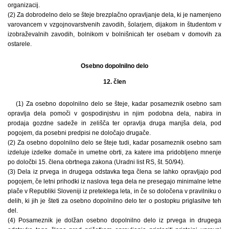
organizacij.
(2) Za dobrodelno delo se šteje brezplačno opravljanje dela, ki je namenjeno
varovancem v vzgojnovarstvenih zavodih, šolarjem, dijakom in študentom v
izobraževalnih zavodih, bolnikom v bolnišnicah ter osebam v domovih za
ostarele.
Osebno dopolnilno delo
12. člen
(1) Za osebno dopolnilno delo se šteje, kadar posameznik osebno sam
opravlja dela pomoči v gospodinjstvu in njim podobna dela, nabira in
prodaja gozdne sadeže in zelišča ter opravlja druga manjša dela, pod
pogojem, da posebni predpisi ne določajo drugače.
(2) Za osebno dopolnilno delo se šteje tudi, kadar posameznik osebno sam
izdeluje izdelke domače in umetne obrti, za katere ima pridobljeno mnenje
po določbi 15. člena obrtnega zakona (Uradni list RS, št. 50/94).
(3) Dela iz prvega in drugega odstavka tega člena se lahko opravljajo pod
pogojem, če letni prihodki iz naslova tega dela ne presegajo minimalne letne
plače v Republiki Sloveniji iz preteklega leta, in če so določena v pravilniku o
delih, ki jih je šteti za osebno dopolnilno delo ter o postopku priglasitve teh
del.
(4) Posameznik je dolžan osebno dopolnilno delo iz prvega in drugega