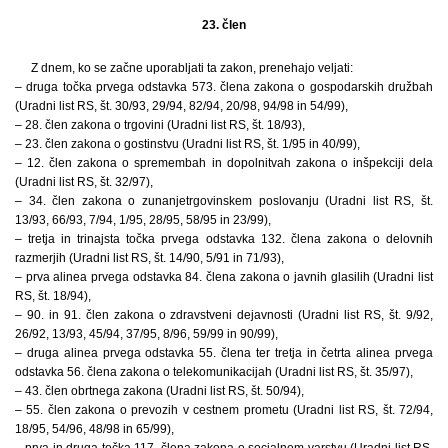
23. člen
Z dnem, ko se začne uporabljati ta zakon, prenehajo veljati:
– druga točka prvega odstavka 573. člena zakona o gospodarskih družbah
(Uradni list RS, št. 30/93, 29/94, 82/94, 20/98, 94/98 in 54/99),
– 28. člen zakona o trgovini (Uradni list RS, št. 18/93),
– 23. člen zakona o gostinstvu (Uradni list RS, št. 1/95 in 40/99),
– 12. člen zakona o spremembah in dopolnitvah zakona o inšpekciji dela
(Uradni list RS, št. 32/97),
– 34. člen zakona o zunanjetrgovinskem poslovanju (Uradni list RS, št.
13/93, 66/93, 7/94, 1/95, 28/95, 58/95 in 23/99),
– tretja in trinajsta točka prvega odstavka 132. člena zakona o delovnih
razmerjih (Uradni list RS, št. 14/90, 5/91 in 71/93),
– prva alinea prvega odstavka 84. člena zakona o javnih glasilih (Uradni list
RS, št. 18/94),
– 90. in 91. člen zakona o zdravstveni dejavnosti (Uradni list RS, št. 9/92,
26/92, 13/93, 45/94, 37/95, 8/96, 59/99 in 90/99),
– druga alinea prvega odstavka 55. člena ter tretja in četrta alinea prvega
odstavka 56. člena zakona o telekomunikacijah (Uradni list RS, št. 35/97),
– 43. člen obrtnega zakona (Uradni list RS, št. 50/94),
– 55. člen zakona o prevozih v cestnem prometu (Uradni list RS, št. 72/94,
18/95, 54/96, 48/98 in 65/99),
– prva in druga točka 117. člena zakona o socialnem varstvu (Uradni list RS,