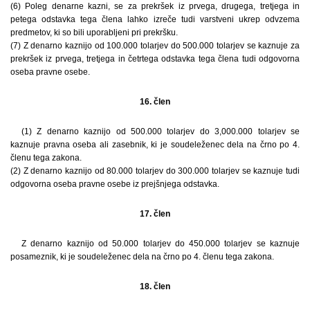
(6) Poleg denarne kazni, se za prekršek iz prvega, drugega, tretjega in
petega odstavka tega člena lahko izreče tudi varstveni ukrep odvzema
predmetov, ki so bili uporabljeni pri prekršku.
(7) Z denarno kaznijo od 100.000 tolarjev do 500.000 tolarjev se kaznuje za
prekršek iz prvega, tretjega in četrtega odstavka tega člena tudi odgovorna
oseba pravne osebe.
16. člen
(1) Z denarno kaznijo od 500.000 tolarjev do 3,000.000 tolarjev se
kaznuje pravna oseba ali zasebnik, ki je soudeleženec dela na črno po 4.
členu tega zakona.
(2) Z denarno kaznijo od 80.000 tolarjev do 300.000 tolarjev se kaznuje tudi
odgovorna oseba pravne osebe iz prejšnjega odstavka.
17. člen
Z denarno kaznijo od 50.000 tolarjev do 450.000 tolarjev se kaznuje
posameznik, ki je soudeleženec dela na črno po 4. členu tega zakona.
18. člen