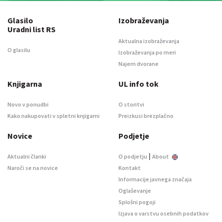
Glasilo
Izobraževanja
Uradni list RS
Aktualna izobraževanja
O glasilu
Izobraževanja po meri
Najem dvorane
Knjigarna
UL info tok
Novo v ponudbi
O storitvi
Kako nakupovati v spletni knjigarni
Preizkusi brezplačno
Novice
Podjetje
|
Aktualni članki
O podjetju
About
Naroči se na novice
Kontakt
Informacije javnega značaja
Oglaševanje
Splošni pogoji
Izjava o varstvu osebnih podatkov