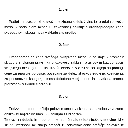
1. člen
Podjetja in zasebniki, ki uvažajo oziroma koljejo živino ter prodajajo sveže
meso (v nadaljnjem besedilu: zavezanci) oblikujejo drobnoprodajne cene
svežega svinjskega mesa v skladu s to uredbo.
2. člen
Drobnoprodajna cena svežega svinjskega mesa, ki se daje v promet v
skladu z 8. členom pravilnika o kakovosti zaklanih prašičev in kategorizaciji
svinjskega mesa (Uradni list RS, št. 68/95 in 53/96) se oblikujejo na podlagi
cene za prašičje polovice, povečane za delež stroškov trgovine, koeficienta
za posamezne kategorije mesa določene v tej uredbi in davek na promet
proizvodov v skladu s predpisi.
3. člen
Proizvodno ceno prašičje polovice smejo v skladu s to uredbo zavezanci
oblikovati največ do ravni 583 tolarjev za kilogram.
Trgovci na debelo in drobno lahko zaračunajo delež stroškov trgovine, ki v
skupni vrednosti ne smejo preseči 15 odstotkov cene prašičje polovice iz