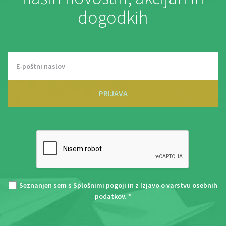
dogodkih
PRIJAVA
Seznanjen sem s
Splošnimi pogoji
in z
Izjavo o varstvu osebnih
podatkov
. *