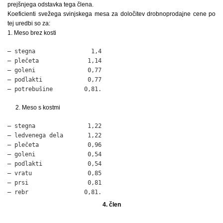
prejšnjega odstavka tega člena.
Koeficienti svežega svinjskega mesa za določitev drobnoprodajne cene po
tej uredbi so za:
1. Meso brez kosti
– stegna                1,4

– plečeta              1,14

– goleni               0,77

– podlakti             0,77

– potrebušine         0,81.
2. Meso s kostmi
– stegna               1,22

– ledvenega dela       1,22

– plečeta              0,96

– goleni               0,54

– podlakti             0,54

– vratu                0,85

– prsi                 0,81

– rebr                0,81.
4. člen