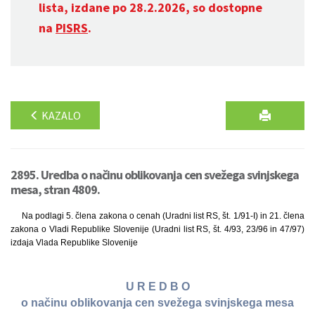
lista, izdane po 28.2.2026, so dostopne
na
PISRS
.
KAZALO
2895. Uredba o načinu oblikovanja cen svežega svinjskega
mesa, stran 4809.
Na podlagi 5. člena zakona o cenah (Uradni list RS, št. 1/91-I) in 21. člena
zakona o Vladi Republike Slovenije (Uradni list RS, št. 4/93, 23/96 in 47/97)
izdaja Vlada Republike Slovenije
U R E D B O
o načinu oblikovanja cen svežega svinjskega mesa