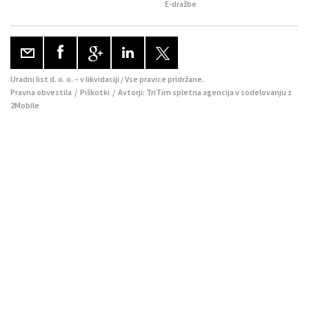
E-dražbe
Uradni list d. o. o. – v likvidaciji / Vse pravice pridržane.
Pravna obvestila
/
Piškotki
/ Avtorji:
TriTim spletna agencija
v sodelovanju z
2Mobile