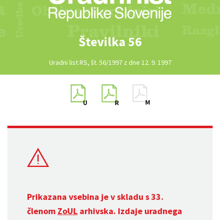
Številka 56
Uradni list RS, št. 56/1997 z dne 12. 9. 1997
Prikazana vsebina je v skladu s 33.
členom
ZoUL
arhivska. Izdaje uradnega