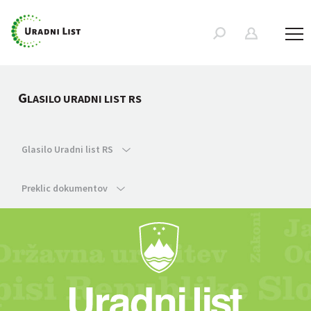
G
LASILO URADNI LIST RS
Glasilo Uradni list RS
Preklic dokumentov