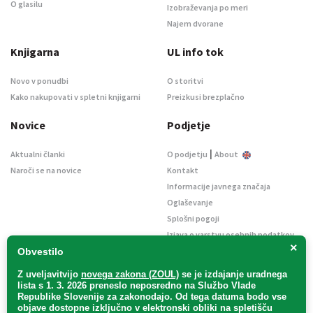
O glasilu
Izobraževanja po meri
Najem dvorane
Knjigarna
UL info tok
Novo v ponudbi
O storitvi
Kako nakupovati v spletni knjigarni
Preizkusi brezplačno
Novice
Podjetje
|
Aktualni članki
O podjetju
About
Naroči se na novice
Kontakt
Informacije javnega značaja
Oglaševanje
Splošni pogoji
Izjava o varstvu osebnih podatkov
×
E-dražbe
Obvestilo
Z uveljavitvijo
novega zakona (ZOUL)
se je
izdajanje uradnega
lista s 1. 3. 2026 preneslo
neposredno
na Službo Vlade
Republike Slovenije za zakonodajo
. Od tega datuma bodo vse
objave dostopne izključno v elektronski obliki na spletišču