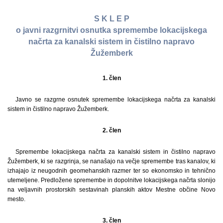
S K L E P
o javni razgrnitvi osnutka spremembe lokacijskega
načrta za kanalski sistem in čistilno napravo
Žužemberk
1. člen
Javno se razgrne osnutek spremembe lokacijskega načrta za kanalski
sistem in čistilno napravo Žužemberk.
2. člen
Spremembe lokacijskega načrta za kanalski sistem in čistilno napravo
Žužemberk, ki se razgrinja, se nanašajo na večje spremembe tras kanalov, ki
izhajajo iz neugodnih geomehanskih razmer ter so ekonomsko in tehnično
utemeljene. Predložene spremembe in dopolnitve lokacijskega načrta slonijo
na veljavnih prostorskih sestavinah planskih aktov Mestne občine Novo
mesto.
3. člen