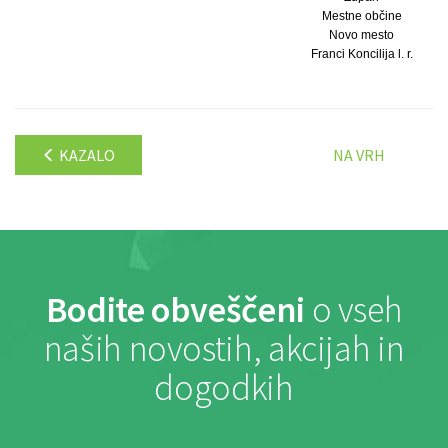
Mestne občine
Novo mesto
Franci Koncilija l. r.
KAZALO
NA VRH
Bodite obveščeni
o vseh
naših novostih, akcijah in
dogodkih