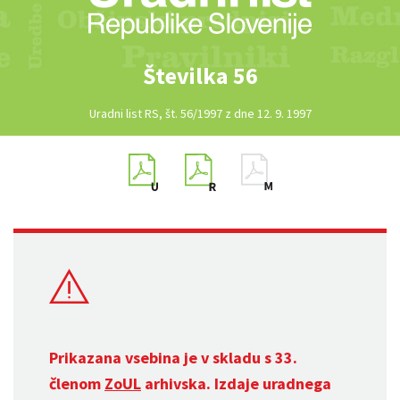
Številka 56
Uradni list RS, št. 56/1997 z dne 12. 9. 1997
Prikazana vsebina je v skladu s 33.
členom
ZoUL
arhivska. Izdaje uradnega