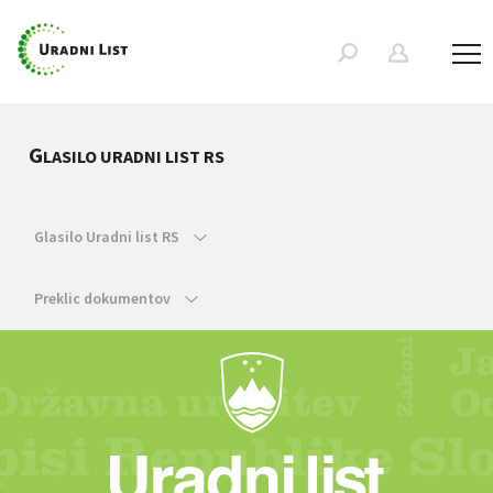
G
LASILO URADNI LIST RS
Glasilo Uradni list RS
Preklic dokumentov