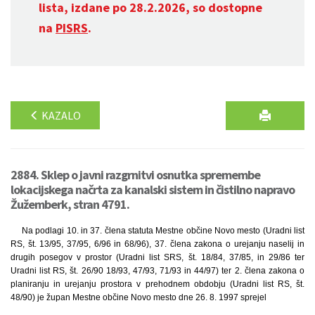
lista, izdane po 28.2.2026, so dostopne
na
PISRS
.
KAZALO
2884. Sklep o javni razgrnitvi osnutka spremembe
lokacijskega načrta za kanalski sistem in čistilno napravo
Žužemberk, stran 4791.
Na podlagi 10. in 37. člena statuta Mestne občine Novo mesto (Uradni list
RS, št. 13/95, 37/95, 6/96 in 68/96), 37. člena zakona o urejanju naselij in
drugih posegov v prostor (Uradni list SRS, št. 18/84, 37/85, in 29/86 ter
Uradni list RS, št. 26/90 18/93, 47/93, 71/93 in 44/97) ter 2. člena zakona o
planiranju in urejanju prostora v prehodnem obdobju (Uradni list RS, št.
48/90) je župan Mestne občine Novo mesto dne 26. 8. 1997 sprejel