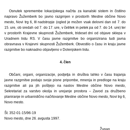
Osnutek spremembe lokacijskega načrta za kanalski sistem in čistilno
napravo Žužemberk bo javno razgrnjen v prostorih Mestne občine Novo
mesto, Novi trg 6, III nadstropje (ogled je možen vsak delovni dan od 7. do
15. ure, ob sredah od 7. do 17. ure, v četrtek in petek pa od 7. do 14. ure) ter
v prostorih Krajevne skupnosti Žužemberk, trideset dni od objave sklepa v
Uradnem listu RS. V času javne razgrnitve bo organizirana tudi javna
obravnava v Krajevni skupnosti Žužemberk. Obvestilo o času in kraju javne
razgrnitve bo naknadno objavljeno v Dolenjskem listu.
4. člen
Občani, organi, organizacije, podjetja in društva lahko v času trajanja
javne razgrnitve podajo svoje pisne pripombe, mnenja in predloge na kraju
razgrnitve ali pa jih pošljejo na naslov Mestne občine Novo mesto,
Sekretariat za varstvo okolja in urejanje prostora – Zavod za družbeno
planiranje in urbanistično načrtovanje Mestne občine Novo mesto, Novi trg 6,
Novo mesto.
Št. 352-01-15/96-19
Novo mesto, dne 26. avgusta 1997.
Župan