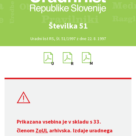
Številka 51
Uradni list RS, št. 51/1997 z dne 22. 8. 1997
Prikazana vsebina je v skladu s 33.
členom
ZoUL
arhivska. Izdaje uradnega