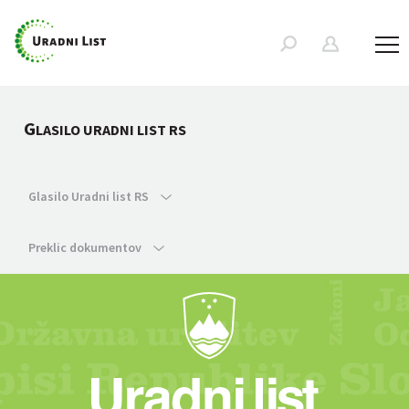
G
LASILO URADNI LIST RS
Glasilo Uradni list RS
Preklic dokumentov