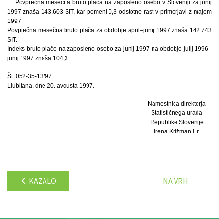
Povprečna mesečna bruto plača na zaposleno osebo v Sloveniji za junij
1997 znaša 143.603 SIT, kar pomeni 0,3-odstotno rast v primerjavi z majem
1997.
Povprečna mesečna bruto plača za obdobje april–junij 1997 znaša 142.743
SIT.
Indeks bruto plače na zaposleno osebo za junij 1997 na obdobje julij 1996–
junij 1997 znaša 104,3.
Št. 052-35-13/97
Ljubljana, dne 20. avgusta 1997.
Namestnica direktorja
Statističnega urada
Republike Slovenije
Irena Križman l. r.
KAZALO
NA VRH