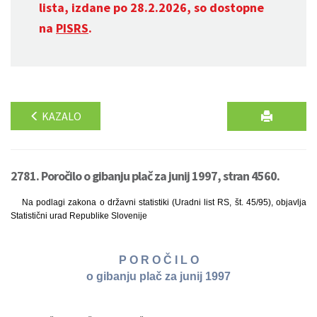
lista, izdane po 28.2.2026, so dostopne
na
PISRS
.
KAZALO
2781. Poročilo o gibanju plač za junij 1997, stran 4560.
Na podlagi zakona o državni statistiki (Uradni list RS, št. 45/95), objavlja
Statistični urad Republike Slovenije
P O R O Č I L O
o gibanju plač za junij 1997