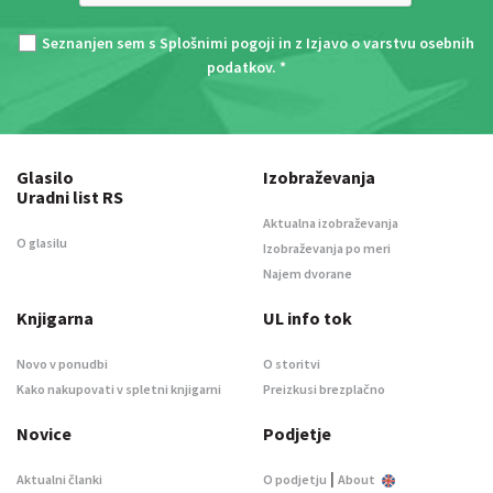
Seznanjen sem s
Splošnimi pogoji
in z
Izjavo o varstvu osebnih
podatkov
. *
Glasilo
Izobraževanja
Uradni list RS
Aktualna izobraževanja
O glasilu
Izobraževanja po meri
Najem dvorane
Knjigarna
UL info tok
Novo v ponudbi
O storitvi
Kako nakupovati v spletni knjigarni
Preizkusi brezplačno
Novice
Podjetje
|
Aktualni članki
O podjetju
About