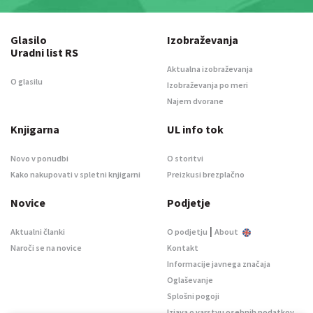
Glasilo
Izobraževanja
Uradni list RS
Aktualna izobraževanja
O glasilu
Izobraževanja po meri
Najem dvorane
Knjigarna
UL info tok
Novo v ponudbi
O storitvi
Kako nakupovati v spletni knjigarni
Preizkusi brezplačno
Novice
Podjetje
|
Aktualni članki
O podjetju
About
Naroči se na novice
Kontakt
Informacije javnega značaja
Oglaševanje
Splošni pogoji
Izjava o varstvu osebnih podatkov