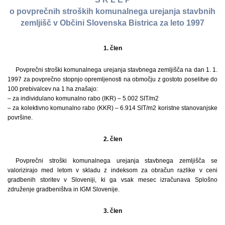
o povprečnih stroških komunalnega urejanja stavbnih
zemljišč v Občini Slovenska Bistrica za leto 1997
1. člen
Povprečni stroški komunalnega urejanja stavbnega zemljišča na dan 1. 1.
1997 za povprečno stopnjo opremljenosti na območju z gostoto poselitve do
100 prebivalcev na 1 ha znašajo:
– za individulano komunalno rabo (IKR) – 5.002 SIT/m2
– za kolektivno komunalno rabo (KKR) – 6.914 SIT/m2 koristne stanovanjske
površine.
2. člen
Povprečni stroški komunalnega urejanja stavbnega zemljišča se
valorizirajo med letom v skladu z indeksom za obračun razlike v ceni
gradbenih storitev v Sloveniji, ki ga vsak mesec izračunava Splošno
združenje gradbeništva in IGM Slovenije.
3. člen