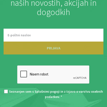
naših novostih, akcijah in
dogodkih
PRIJAVA
Seznanjen sem s
Splošnimi pogoji
in z
Izjavo o varstvu osebnih
podatkov
. *