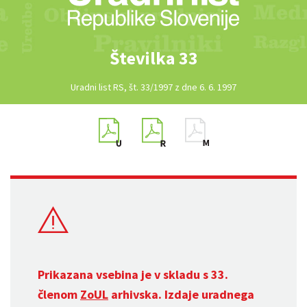
Številka 33
Uradni list RS, št. 33/1997 z dne 6. 6. 1997
Prikazana vsebina je v skladu s 33.
členom
ZoUL
arhivska. Izdaje uradnega