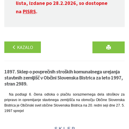
lista, izdane po 28.2.2026, so dostopne
na
PISRS
.
KAZALO
1897. Sklep o povprečnih stroških komunalnega urejanja
stavbnih zemljišč v Občini Slovenska Bistrica za leto 1997,
stran 2989.
Na podlagi 6. člena odloka o plačilu sorazmernega dela stroškov za
pripravo in opremljanje stavbnega zemljišča na območju Občine Slovenska
Bistrica je Občinski svet občine Slovenska Bistrica na 20. redni seji dne 27. 5.
1997 sprejel
S K L E P