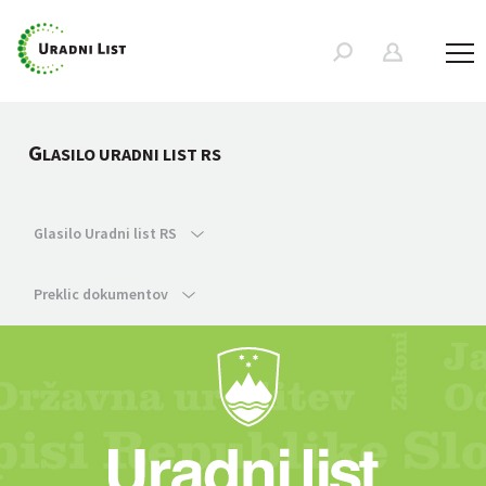
G
LASILO URADNI LIST RS
Glasilo Uradni list RS
Preklic dokumentov