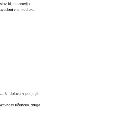
ov, ki jih opravlja.
navedeni v tem odloku.
rši, delavci v podjetjih,
 aktivnosti učencev, druge