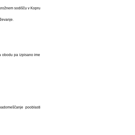
Okrožnem sodišču v Kopru
aževanje.
a obodu pa izpisano ime
nadomeščanje pooblasti