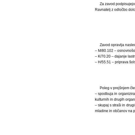
Za zavod podpisujejo r
Ravnatelj z odločbo dolo
Zavod opravlja nasle
– M/80.102 – osnovnošo
– K/70.20 – dajanje last
– H/55.51 – priprava šol
Poleg v prejšnjem čl
– spodbuja in organizira
kulturnih in drugih organ
– skupaj s straši in drug
mladine in občanov na po