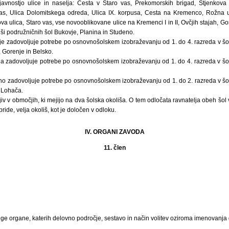
avnostjo ulice in naselja: Cesta v Staro vas, Prekomorskih brigad, Stjenkova u
as, Ulica Dolomitskega odreda, Ulica IX. korpusa, Cesta na Kremenco, Rožna uli
 ulica, Staro vas, vse novooblikovane ulice na Kremenci I in II, Ovčjih stajah, Gori
liši podružničnih šol Bukovje, Planina in Studeno.
e zadovoljuje potrebe po osnovnošolskem izobraževanju od 1. do 4. razreda v šo
 Gorenje in Belsko.
a zadovoljuje potrebe po osnovnošolskem izobraževanju od 1. do 4. razreda v šo
o zadovoljuje potrebe po osnovnošolskem izobraževanju od 1. do 2. razreda v šo
 Lohača.
ljiv v območjih, ki mejijo na dva šolska okoliša. O tem odločata ravnatelja obeh šol 
ide, velja okoliš, kot je določen v odloku.
IV. ORGANI ZAVODA
11. člen
ge organe, katerih delovno področje, sestavo in način volitev oziroma imenovanja do