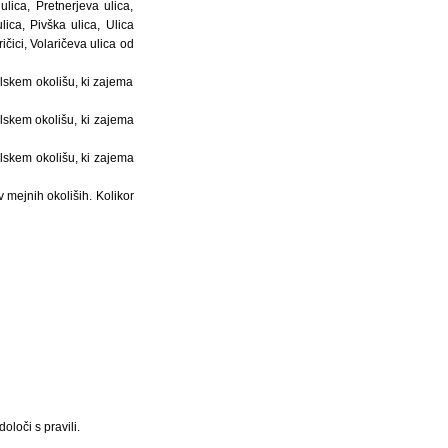
lica, Pretnerjeva ulica,
ca, Pivška ulica, Ulica
čici, Volaričeva ulica od
lskem okolišu, ki zajema
lskem okolišu, ki zajema
lskem okolišu, ki zajema
v mejnih okoliših. Kolikor
loči s pravili.