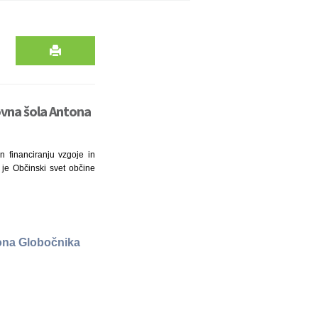
ovna šola Antona
n financiranju vzgoje in
) je Občinski svet občine
ona Globočnika