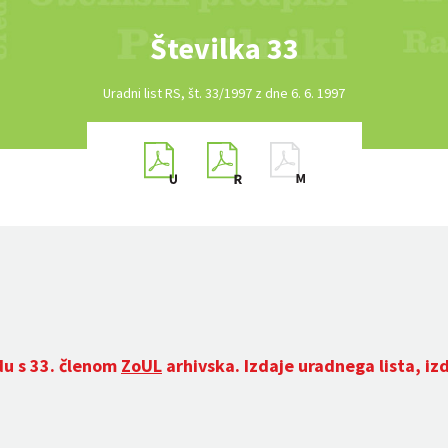
Številka 33
Uradni list RS, št. 33/1997 z dne 6. 6. 1997
du s 33. členom
ZoUL
arhivska. Izdaje uradnega lista, iz