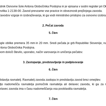
dnik Osnovne šole Antona Globočnika Postojna in je vpisana v sodni register pri 
tevilka 1-2138-00. Zavod prevzame vse pravice in obveznosti prejšnjega zavoda.
zavodov vzgoje in izobraževanja, ki ga vodi ministrstvo pristojno za osnovno izobr
2. Pečat zavoda
5. člen
gle oblike premera 35 mm in 20 mm. Sredi pečata je grb Republike Slovenije, n
ntona Globočnika Postojna.
om določi število, uporabo, način varovanja in uničenja pečatov.
3. Zastopanje, predstavljanje in podpisovanje
6. člen
stavlja ravnatelj. Ravnatelj zavoda zastopa in predstavlja zavod brez omejitev.
jo nadomešča ravnatelja pomočnik ravnatelja ali delavec zavoda, ki ga za 
delavec zavoda ima v času nadomeščanja vsa pooblastila ravnatelja.
7. člen