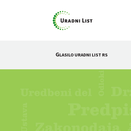
G
LASILO URADNI LIST RS