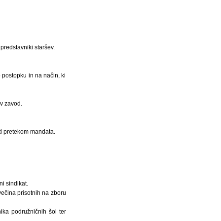
predstavniki staršev.
 postopku in na način, ki
 v zavod.
red pretekom mandata.
i sindikat.
večina prisotnih na zboru
ika podružničnih šol ter