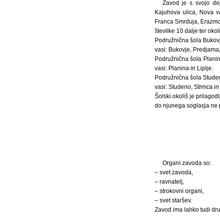
Zavod je s svojo dej
Kajuhova ulica, Nova v
Franca Smrduja, Erazmova
številke 10 dalje ter oko
Podružnična šola Bukovj
vasi: Bukovje, Predjama,
Podružnična šola Planin
vasi: Planina in Liplje.
Podružnična šola Studen
vasi: Studeno, Strmca in
Šolski okoliš je prilagod
do njunega soglasja ne pr
Organi zavoda so:
– svet zavoda,
– ravnatelj,
– strokovni organi,
– svet staršev.
Zavod ima lahko tudi dru