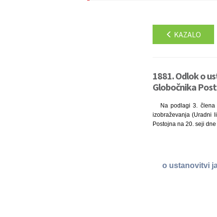
KAZALO
1881. Odlok o u
Globočnika Posto
Na podlagi 3. člena 
izobraževanja (Uradni li
Postojna na 20. seji dne
o ustanovitvi