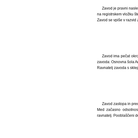
Zavod je pravni nasle
na registrskem vložku š
Zavod se vpiše v razvid 
Zavod ima pečat okro
zavoda: Osnovna šola A
Ravnatelj zavoda s sklep
Zavod zastopa in pred
Med začasno odsotnost
ravnatelj. Pooblaščeni 