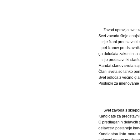
Zavod upravlja svet za
Svet zavoda šteje enajst 
– trije člani predstavniki
– pet članov predstavnik
ga določata zakon in ta 
– trije predstavniki starš
Mandat članov sveta traja
Člani sveta so lahko po
Svet odloča z večino gla
Postopki za imenovanje o
Svet zavoda s sklepom
Kandidate za predstavnik
O predlaganih delavcih z
delavcev, postanejo kand
Kandidatna lista mora v
najmanj enega predstavni