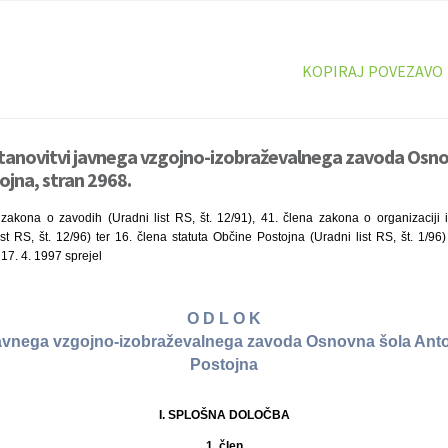
KOPIRAJ POVEZAVO
stanovitvi javnega vzgojno-izobraževalnega zavoda Osn
jna, stran 2968.
zakona o zavodih (Uradni list RS, št. 12/91), 41. člena zakona o organizaciji i
st RS, št. 12/96) ter 16. člena statuta Občine Postojna (Uradni list RS, št. 1/96
 17. 4. 1997 sprejel
O D L O K
 javnega vzgojno-izobraževalnega zavoda Osnovna šola Ant
Postojna
I. SPLOŠNA DOLOČBA
1. člen