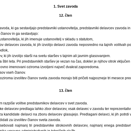
1. Svet zavoda
12. člen
voda, ki ga sestavljajo predstavniki ustanovitelja, predstavniki delavcev zavoda in 
članov in ga sestavljajo:
 ustanovitelja, ki jih imenuje ustanovitelj v skladu s statutom,
ov delavcev zavoda, ki jih izvolijo delavci zavoda neposredno na tajnih volitvah po
odlok,
ev, ki jih izvolijo starši na svetu staršev s tajnim ali javnim glasovanjem.
 štiri leta. Pri predstavnikih staršev je vezan na čas, dokler je njihov otrok vključen
novno imenovani oziroma izvoljeni največ dvakrat zaporedoma.
sov vseh članov.
ziroma izvolitev članov sveta zavoda morajo biti pričeti najpozneje tri mesece p
13. člen
 razpiše volitve predstavnikov delavcev v svet zavoda.
e delavcev predlaga lahko zbor delavcev, vsak delavec v zavodu ter reprezentativn
a kandidate delavci na zboru delavcev glasujejo. Predlagani delavci, ki jih potrdi 
idati za izvolitev članov sveta zavoda.
sebovati najmanj tri predstavnike strokovnih delavcev, najmanj enega predstavn
ka upravno administrativnih in tehničnih služb.