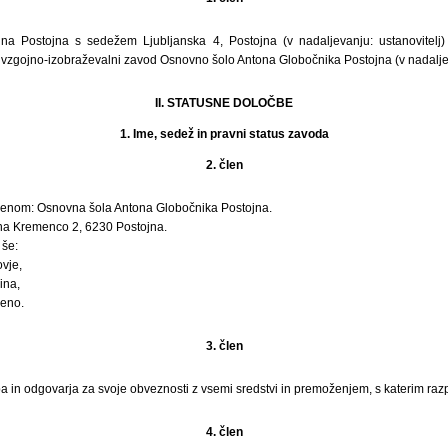
a Postojna s sedežem Ljubljanska 4, Postojna (v nadaljevanju: ustanovitelj)
 vzgojno-izobraževalni zavod Osnovno šolo Antona Globočnika Postojna (v nadalje
II. STATUSNE DOLOČBE
1. Ime, sedež in pravni status zavoda
2. člen
menom: Osnovna šola Antona Globočnika Postojna.
na Kremenco 2, 6230 Postojna.
 še:
vje,
ina,
deno.
3. člen
 in odgovarja za svoje obveznosti z vsemi sredstvi in premoženjem, s katerim raz
4. člen