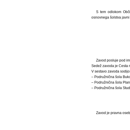
S tem odlokom Občin
osnovnega šolstva javni
Zavod posluje pod i
Sedež zavoda je Cesta 
V sestavo zavoda sodijo
– Podružnična šola Buko
– Podružnična šola Plan
– Podružnična šola Stu
Zavod je pravna oseba