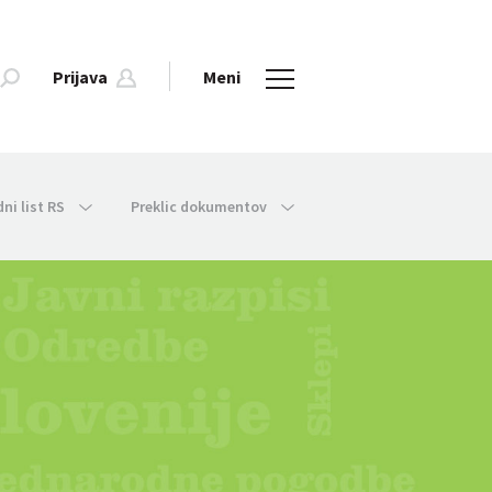
Prijava
Meni
dni list RS
Preklic dokumentov