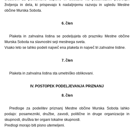
življenja in dela, ki prispevajo k nadaljnjemu razvoju in ugledu Mestne
občine Murska Sobota.
6. člen
Plaketa in zahvalna listina se podeljujeta ob prazniku Mestne občine
Murska Sobota na slavnostni seji mestnega sveta.
Vsako leto se lahko podeli največ ena plaketa in največ tri zahvalne listine.
7. člen
Plaketa in zahvalna listina sta umetniško oblikovani.
IV. POSTOPEK PODELJEVANJA PRIZNANJ
8. člen
Predloge za podelitev priznanj Mestne občine Murska Sobota lahko
podajo: posamezniki, družbe, zavodi, politične in druge organizacije in
skupnosti, društva ter organi lokalne skupnosti.
Predlogi morajo biti pisno utemeljeni.