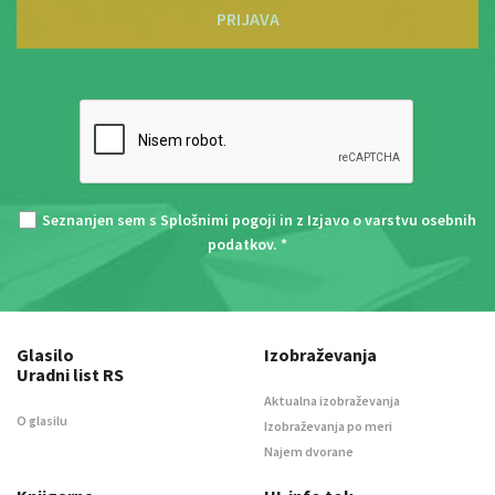
PRIJAVA
Seznanjen sem s
Splošnimi pogoji
in z
Izjavo o varstvu osebnih
podatkov
. *
Glasilo
Izobraževanja
Uradni list RS
Aktualna izobraževanja
O glasilu
Izobraževanja po meri
Najem dvorane