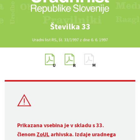
Številka 33
Uradni list RS, št. 33/1997 z dne 6. 6. 1997
Prikazana vsebina je v skladu s 33.
členom
ZoUL
arhivska. Izdaje uradnega