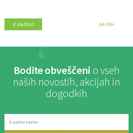
KAZALO
NA VRH
Bodite obveščeni
o vseh
naših novostih, akcijah in
dogodkih