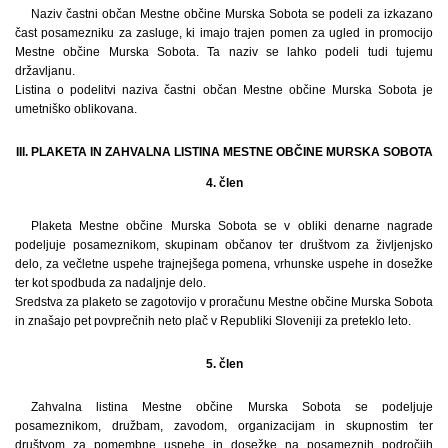
Naziv častni občan Mestne občine Murska Sobota se podeli za izkazano
čast posamezniku za zasluge, ki imajo trajen pomen za ugled in promocijo
Mestne občine Murska Sobota. Ta naziv se lahko podeli tudi tujemu
državljanu.
Listina o podelitvi naziva častni občan Mestne občine Murska Sobota je
umetniško oblikovana.
III. PLAKETA IN ZAHVALNA LISTINA MESTNE OBČINE MURSKA SOBOTA
4. člen
Plaketa Mestne občine Murska Sobota se v obliki denarne nagrade
podeljuje posameznikom, skupinam občanov ter društvom za življenjsko
delo, za večletne uspehe trajnejšega pomena, vrhunske uspehe in dosežke
ter kot spodbuda za nadaljnje delo.
Sredstva za plaketo se zagotovijo v proračunu Mestne občine Murska Sobota
in znašajo pet povprečnih neto plač v Republiki Sloveniji za preteklo leto.
5. člen
Zahvalna listina Mestne občine Murska Sobota se podeljuje
posameznikom, družbam, zavodom, organizacijam in skupnostim ter
društvom za pomembne uspehe in dosežke na posameznih področjih