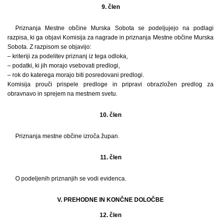
9. člen
Priznanja Mestne občine Murska Sobota se podeljujejo na podlagi
razpisa, ki ga objavi Komisija za nagrade in priznanja Mestne občine Murska
Sobota. Z razpisom se objavijo:
– kriteriji za podelitev priznanj iz tega odloka,
– podatki, ki jih morajo vsebovati predlogi,
– rok do katerega morajo biti posredovani predlogi.
Komisija prouči prispele predloge in pripravi obrazložen predlog za
obravnavo in sprejem na mestnem svetu.
10. člen
Priznanja mestne občine izroča župan.
11. člen
O podeljenih priznanjih se vodi evidenca.
V. PREHODNE IN KONČNE DOLOČBE
12. člen