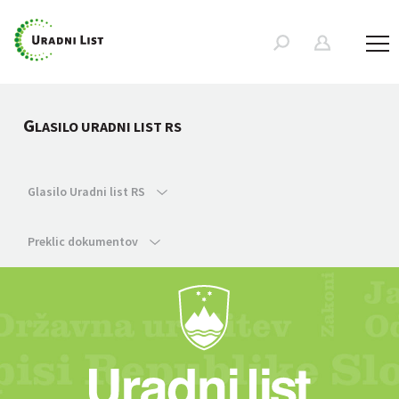
G
LASILO URADNI LIST RS
Glasilo Uradni list RS
Preklic dokumentov