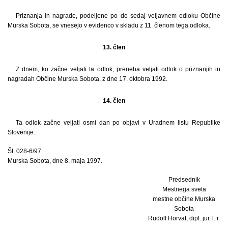
Priznanja in nagrade, podeljene po do sedaj veljavnem odloku Občine
Murska Sobota, se vnesejo v evidenco v skladu z 11. členom tega odloka.
13. člen
Z dnem, ko začne veljati ta odlok, preneha veljati odlok o priznanjih in
nagradah Občine Murska Sobota, z dne 17. oktobra 1992.
14. člen
Ta odlok začne veljati osmi dan po objavi v Uradnem listu Republike
Slovenije.
Št. 028-6/97
Murska Sobota, dne 8. maja 1997.
Predsednik
Mestnega sveta
mestne občine Murska
Sobota
Rudolf Horvat, dipl. jur. l. r.