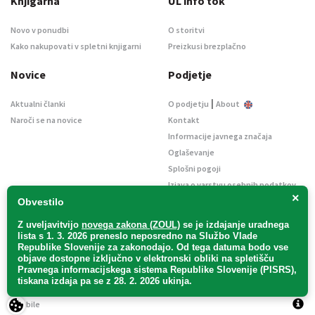
Knjigarna
UL info tok
Novo v ponudbi
O storitvi
Kako nakupovati v spletni knjigarni
Preizkusi brezplačno
Novice
Podjetje
|
Aktualni članki
O podjetju
About
Naroči se na novice
Kontakt
Informacije javnega značaja
Oglaševanje
Splošni pogoji
Izjava o varstvu osebnih podatkov
×
E-dražbe
Obvestilo
Z uveljavitvijo
novega zakona (ZOUL)
se je
izdajanje uradnega
lista s 1. 3. 2026 preneslo
neposredno
na Službo Vlade
Republike Slovenije za zakonodajo
. Od tega datuma bodo vse
objave dostopne izključno v elektronski obliki na spletišču
Pravnega informacijskega sistema Republike Slovenije (PISRS),
Uradni list d. o. o. – v likvidaciji / Vse pravice pridržane.
tiskana izdaja pa se z 28. 2. 2026 ukinja.
Pravna obvestila
/
Piškotki
/ Avtorji:
TriTim spletna agencija
v sodelovanju z
2Mobile