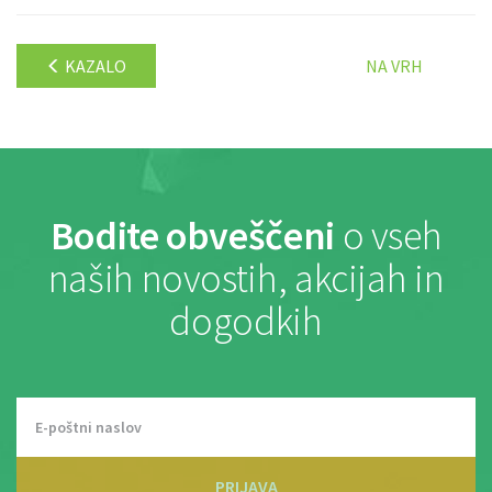
KAZALO
NA VRH
Bodite obveščeni
o vseh
naših novostih, akcijah in
dogodkih
PRIJAVA