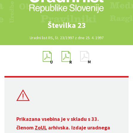
Številka 23
Uradni list RS, št. 23/1997 z dne 25. 4. 1997
Prikazana vsebina je v skladu s 33.
členom
ZoUL
arhivska. Izdaje uradnega