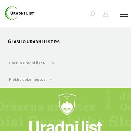
G
LASILO URADNI LIST RS
Glasilo Uradni list RS
Preklic dokumentov