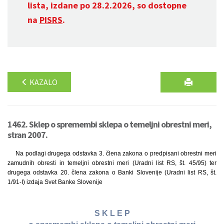
lista, izdane po 28.2.2026, so dostopne
na
PISRS
.
KAZALO
1462. Sklep o spremembi sklepa o temeljni obrestni meri,
stran 2007.
Na podlagi drugega odstavka 3. člena zakona o predpisani obrestni meri
zamudnih obresti in temeljni obrestni meri (Uradni list RS, št. 45/95) ter
drugega odstavka 20. člena zakona o Banki Slovenije (Uradni list RS, št.
1/91-I) izdaja Svet Banke Slovenije
S K L E P