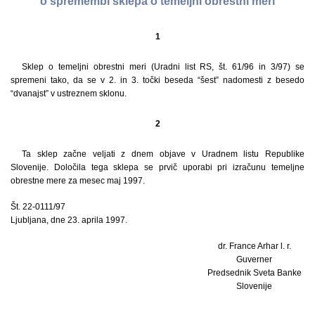
o spremembi sklepa o temeljni obrestni meri
1
Sklep o temeljni obrestni meri (Uradni list RS, št. 61/96 in 3/97) se
spremeni tako, da se v 2. in 3. točki beseda “šest” nadomesti z besedo
“dvanajst” v ustreznem sklonu.
2
Ta sklep začne veljati z dnem objave v Uradnem listu Republike
Slovenije. Določila tega sklepa se prvič uporabi pri izračunu temeljne
obrestne mere za mesec maj 1997.
Št. 22-0111/97
Ljubljana, dne 23. aprila 1997.
dr. France Arhar l. r.
Guverner
Predsednik Sveta Banke
Slovenije