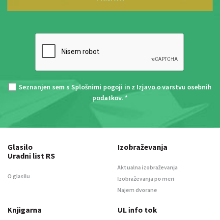
Seznanjen sem s
Splošnimi pogoji
in z
Izjavo o varstvu osebnih
podatkov
. *
Glasilo
Izobraževanja
Uradni list RS
Aktualna izobraževanja
O glasilu
Izobraževanja po meri
Najem dvorane
Knjigarna
UL info tok