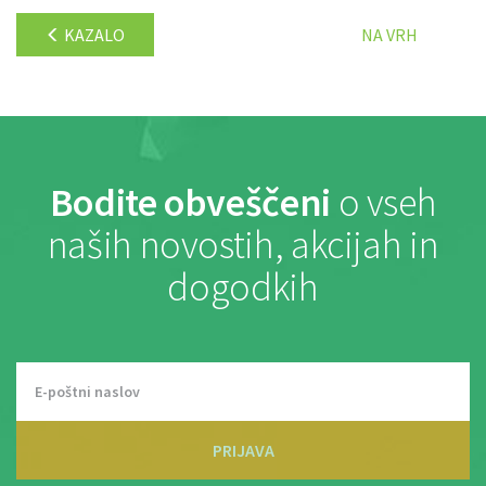
KAZALO
NA VRH
Bodite obveščeni
o vseh
naših novostih, akcijah in
dogodkih
PRIJAVA