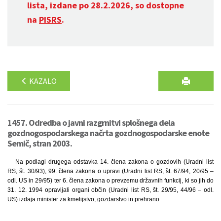
lista, izdane po 28.2.2026, so dostopne
na
PISRS
.
KAZALO
1457. Odredba o javni razgrnitvi splošnega dela
gozdnogospodarskega načrta gozdnogospodarske enote
Semič, stran 2003.
Na podlagi drugega odstavka 14. člena zakona o gozdovih (Uradni list
RS, št. 30/93), 99. člena zakona o upravi (Uradni list RS, št. 67/94, 20/95 –
odl. US in 29/95) ter 6. člena zakona o prevzemu državnih funkcij, ki so jih do
31. 12. 1994 opravljali organi občin (Uradni list RS, št. 29/95, 44/96 – odl.
US) izdaja minister za kmetijstvo, gozdarstvo in prehrano