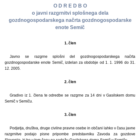
O D R E D B O
o javni razgrnitvi splošnega dela
gozdnogospodarskega načrta gozdnogospodarske
enote Semič
1. člen
Javno se razgrne splošni del gozdnogospodarskega načrta
gozdnogospodarske enote Semič, izdelan za obdobje od 1. 1. 1996 do 31.
12. 2005.
2. člen
Gradivo iz 1. člena te odredbe se razgrne za 14 dni v Gasilskem domu
Semič v Semiču.
3. člen
Podjetja, društva, druge civilne pravne osebe in občani lahko v času javne
razgrnitve podajo pisne pripombe predstavniku Zavoda za gozdove
Slovenije, ki bo v tem času na sedežu Gasilskega doma Semič v Semiču.