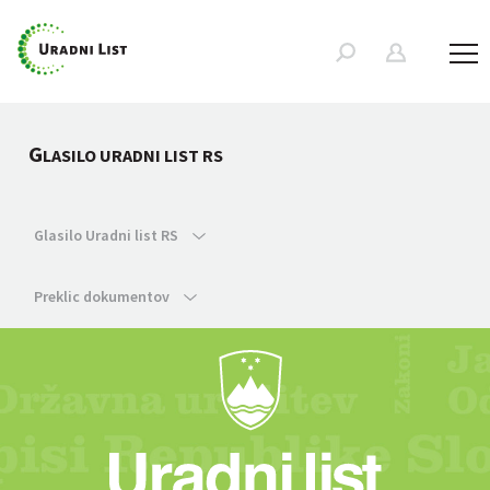
G
LASILO URADNI LIST RS
Glasilo Uradni list RS
Preklic dokumentov