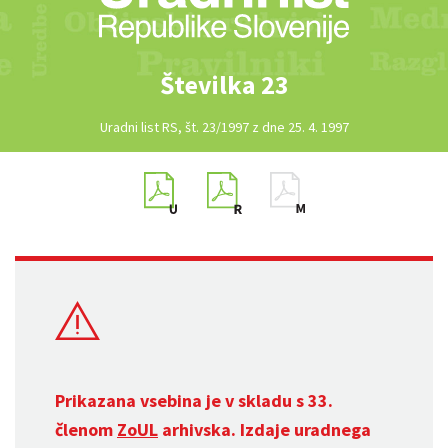
Številka 23
Uradni list RS, št. 23/1997 z dne 25. 4. 1997
Prikazana vsebina je v skladu s 33.
členom
ZoUL
arhivska. Izdaje uradnega