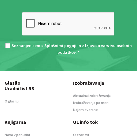
Seznanjen sem s
Splošnimi pogoji
in z
Izjavo o varstvu osebnih
podatkov
. *
Glasilo
Izobraževanja
Uradni list RS
Aktualna izobraževanja
O glasilu
Izobraževanja po meri
Najem dvorane
Knjigarna
UL info tok
Novo v ponudbi
O storitvi