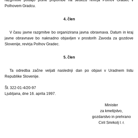
Polhovem Gradcu.
4. člen
V času javne razgrnitve bo organizirana javna obravnava. Datum in kraj
javne obravnave bo naknadno objavljen v prostorih Zavoda za gozdove
Slovenije, revirja Polhov Gradec.
5. člen
Ta odredba začne veljati naslednji dan po objavi v Uradnem listu
Republike Slovenije.
Št. 322-01-4/20-97
Ljubljana, dne 16. aprila 1997.
Minister
za kmetijstvo,
gozdarstvo in prehrano
Ciril Smrkolj l. r.