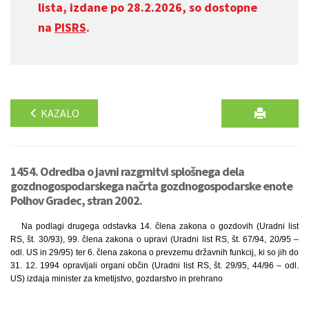
lista, izdane po 28.2.2026, so dostopne
na
PISRS
.
KAZALO
1454. Odredba o javni razgrnitvi splošnega dela
gozdnogospodarskega načrta gozdnogospodarske enote
Polhov Gradec, stran 2002.
Na podlagi drugega odstavka 14. člena zakona o gozdovih (Uradni list
RS, št. 30/93), 99. člena zakona o upravi (Uradni list RS, št. 67/94, 20/95 –
odl. US in 29/95) ter 6. člena zakona o prevzemu državnih funkcij, ki so jih do
31. 12. 1994 opravljali organi občin (Uradni list RS, št. 29/95, 44/96 – odl.
US) izdaja minister za kmetijstvo, gozdarstvo in prehrano