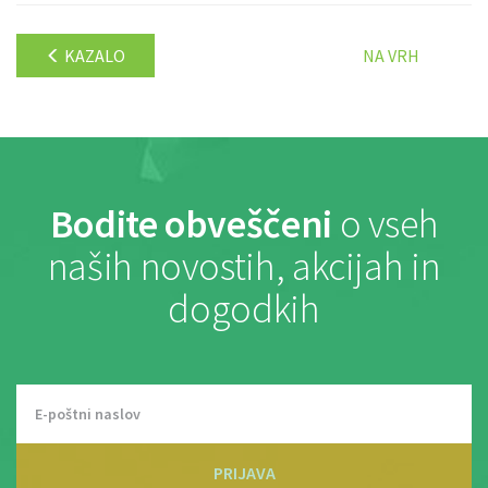
KAZALO
NA VRH
Bodite obveščeni
o vseh
naših novostih, akcijah in
dogodkih
PRIJAVA