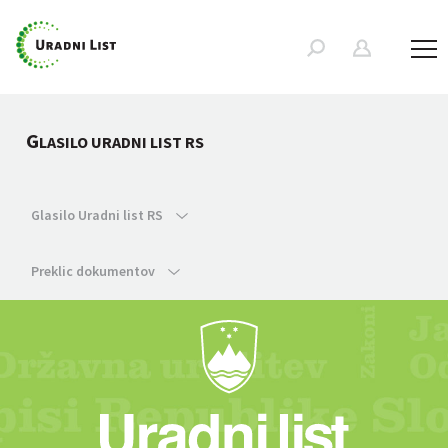
G
LASILO URADNI LIST RS
Glasilo Uradni list RS
Preklic dokumentov