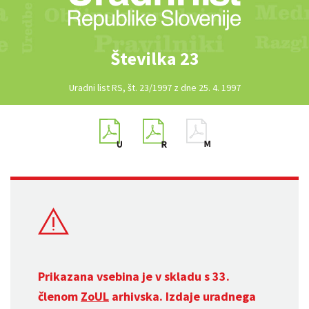
Številka 23
Uradni list RS, št. 23/1997 z dne 25. 4. 1997
Prikazana vsebina je v skladu s 33.
členom
ZoUL
arhivska. Izdaje uradnega