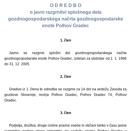
O D R E D B O
o javni razgrnitvi splošnega dela
gozdnogospodarskega načrta gozdnogospodarske
enote Polhov Gradec
1. člen
Javno se razgrne splošni del gozdnogospodarskega načrta
gozdnogospodarske enote Polhov Gradec, izdelan za obdobje od 1. 1. 1996
do 31. 12. 2005.
2. člen
Gradivo iz 1. člena te odredbe se razgrne za 14 dni na sedežu Zavoda za
gozdove Slovenije, revirja Polhov Gradec, Polhov Gradec 74, Polhov
Gradec.
3. člen
Podjetja, društva, druge civilne pravne osebe in občani lahko v času javne
razgrnitve podajo pisne pripombe na sedežu revirja Polhov Gradec v