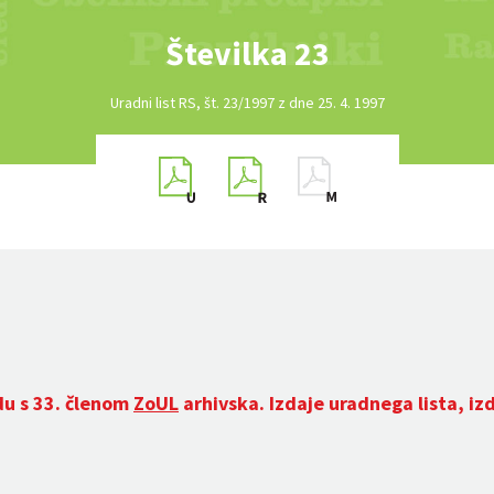
Številka 23
Uradni list RS, št. 23/1997 z dne 25. 4. 1997
du s 33. členom
ZoUL
arhivska. Izdaje uradnega lista, iz