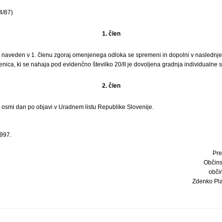
4/87)
1. člen
 je naveden v 1. členu zgoraj omenjenega odloka se spremeni in dopolni v naslednj
tenica, ki se nahaja pod evidenčno številko 20/II je dovoljena gradnja individualne 
2. člen
i osmi dan po objavi v Uradnem listu Republike Slovenije.
1997.
Pre
Občins
obči
Zdenko Plank