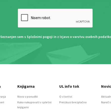
Seznanjen sem s
Splošnimi pogoji
in z
Izjavo o varstvu osebnih podatk
a
Knjigarna
UL info tok
Novi
vanja
Novo v ponudbi
O storitvi
Aktualn
meri
Kako nakupovati v spletni
Preizkusi brezplačno
Naroči 
knjigarni