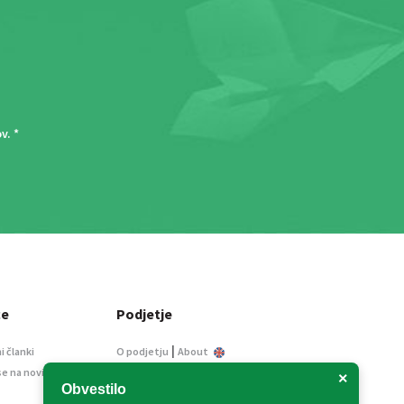
ov
. *
ce
Podjetje
|
i članki
O podjetju
About
se na novice
Kontakt
×
Obvestilo
Informacije javnega