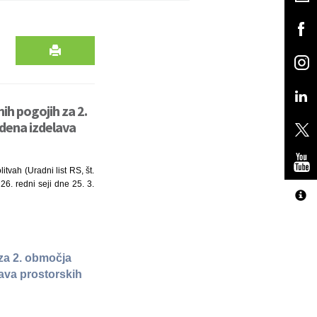
h pogojih za 2.
idena izdelava
itvah (Uradni list RS, št.
26. redni seji dne 25. 3.
za 2. območja
lava prostorskih