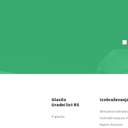
Glasilo
Izobraževanj
Uradni list RS
Aktualna izobraže
O glasilu
Izobraževanja po 
Najem dvorane