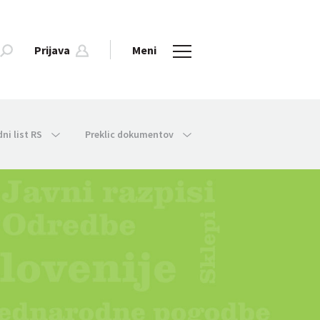
Prijava
Meni
dni list RS
Preklic dokumentov