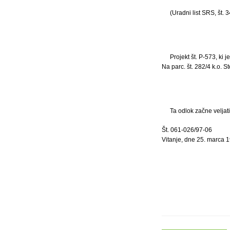
(Uradni list SRS, št. 3
Projekt št. P-573, ki
Na parc. št. 282/4 k.o. S
Ta odlok začne veljat
Št. 061-026/97-06
Vitanje, dne 25. marca 