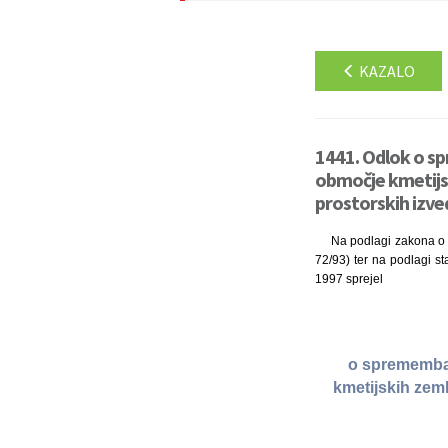
KAZALO
1441. Odlok o sp
območje kmetijsk
prostorskih izve
Na podlagi zakona o lo
72/93) ter na podlagi st
1997 sprejel
o spremembah
kmetijskih zeml