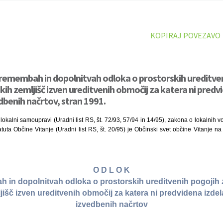
KOPIRAJ POVEZAVO
remembah in dopolnitvah odloka o prostorskih ureditveni
ih zemljišč izven ureditvenih območij za katera ni predv
dbenih načrtov, stran 1991.
kalni samoupravi (Uradni list RS, št. 72/93, 57/94 in 14/95), zakona o lokalnih vol
atuta Občine Vitanje (Uradni list RS, št. 20/95) je Občinski svet občine Vitanje na 
O D L O K
 in dopolnitvah odloka o prostorskih ureditvenih pogojih 
jišč izven ureditvenih območij za katera ni predvidena izde
izvedbenih načrtov