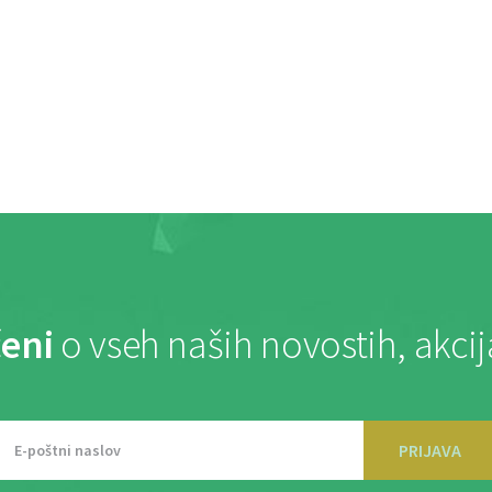
eni
o vseh naših novostih, akci
PRIJAVA