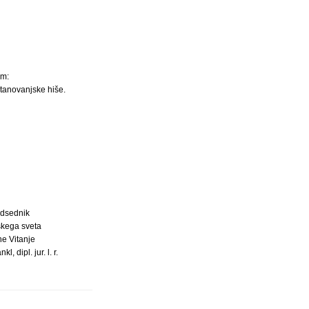
em:
stanovanjske hiše.
dsednik
kega sveta
ne Vitanje
l, dipl. jur. l. r.