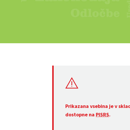
Prikazana vsebina je v skla
dostopne na
PISRS
.