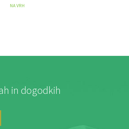
NA VRH
jah in dogodkih