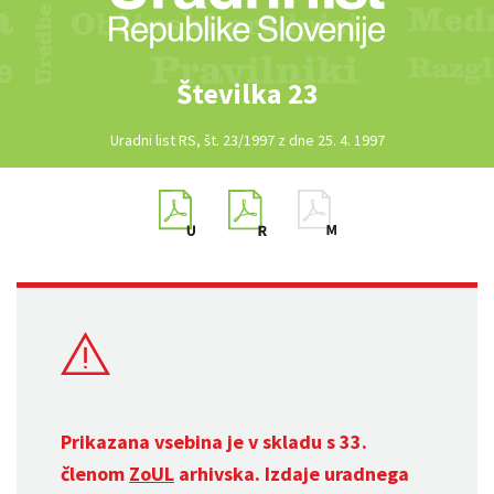
Številka 23
Uradni list RS, št. 23/1997 z dne 25. 4. 1997
Prikazana vsebina je v skladu s 33.
členom
ZoUL
arhivska. Izdaje uradnega