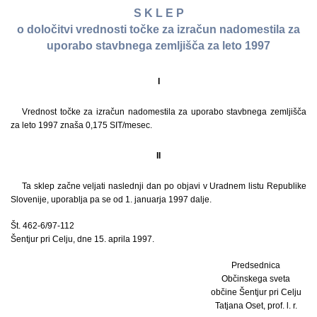
S K L E P
o določitvi vrednosti točke za izračun nadomestila za
uporabo stavbnega zemljišča za leto 1997
I
Vrednost točke za izračun nadomestila za uporabo stavbnega zemljišča
za leto 1997 znaša 0,175 SIT/mesec.
II
Ta sklep začne veljati naslednji dan po objavi v Uradnem listu Republike
Slovenije, uporablja pa se od 1. januarja 1997 dalje.
Št. 462-6/97-112
Šentjur pri Celju, dne 15. aprila 1997.
Predsednica
Občinskega sveta
občine Šentjur pri Celju
Tatjana Oset, prof. l. r.