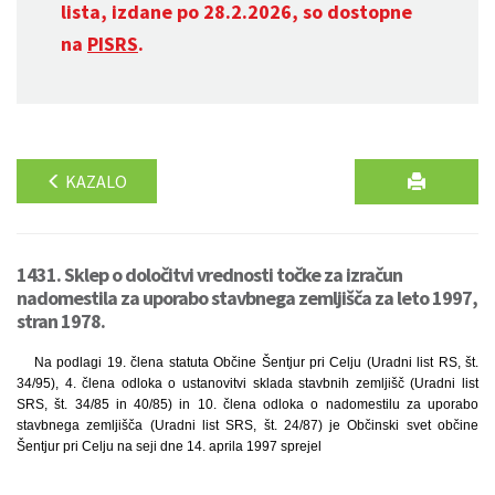
lista, izdane po 28.2.2026, so dostopne
na
PISRS
.
KAZALO
1431. Sklep o določitvi vrednosti točke za izračun
nadomestila za uporabo stavbnega zemljišča za leto 1997,
stran 1978.
Na podlagi 19. člena statuta Občine Šentjur pri Celju (Uradni list RS, št.
34/95), 4. člena odloka o ustanovitvi sklada stavbnih zemljišč (Uradni list
SRS, št. 34/85 in 40/85) in 10. člena odloka o nadomestilu za uporabo
stavbnega zemljišča (Uradni list SRS, št. 24/87) je Občinski svet občine
Šentjur pri Celju na seji dne 14. aprila 1997 sprejel