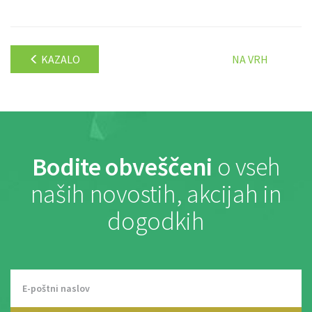
KAZALO
NA VRH
Bodite obveščeni
o vseh
naših novostih, akcijah in
dogodkih