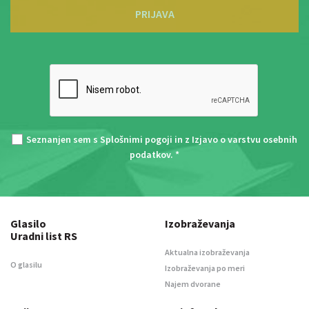
PRIJAVA
Seznanjen sem s
Splošnimi pogoji
in z
Izjavo o varstvu osebnih
podatkov
. *
Glasilo
Izobraževanja
Uradni list RS
Aktualna izobraževanja
O glasilu
Izobraževanja po meri
Najem dvorane