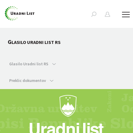
G
LASILO URADNI LIST RS
Glasilo Uradni list RS
Preklic dokumentov