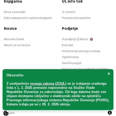
Knjigarna
UL info tok
Novo v ponudbi
O storitvi
Kako nakupovati v spletni knjigarni
Preizkusi brezplačno
Novice
Podjetje
|
Aktualni članki
O podjetju
About
Naroči se na novice
Kontakt
Informacije javnega značaja
Oglaševanje
Splošni pogoji
Izjava o varstvu osebnih podatkov
×
E-dražbe
Obvestilo
Z uveljavitvijo
novega zakona (ZOUL)
se je
izdajanje uradnega
lista s 1. 3. 2026 preneslo
neposredno
na Službo Vlade
Republike Slovenije za zakonodajo
. Od tega datuma bodo vse
objave dostopne izključno v elektronski obliki na spletišču
Pravnega informacijskega sistema Republike Slovenije (PISRS),
Uradni list d. o. o. – v likvidaciji / Vse pravice pridržane.
tiskana izdaja pa se z 28. 2. 2026 ukinja.
Pravna obvestila
/
Piškotki
/ Avtorji:
TriTim spletna agencija
v sodelovanju z
2Mobile