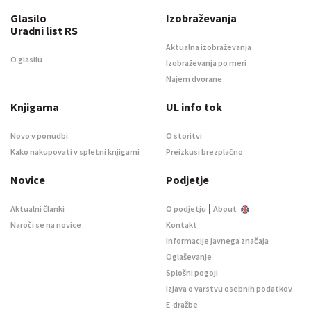
Glasilo
Izobraževanja
Uradni list RS
Aktualna izobraževanja
O glasilu
Izobraževanja po meri
Najem dvorane
Knjigarna
UL info tok
Novo v ponudbi
O storitvi
Kako nakupovati v spletni knjigarni
Preizkusi brezplačno
Novice
Podjetje
|
Aktualni članki
O podjetju
About
Naroči se na novice
Kontakt
Informacije javnega značaja
Oglaševanje
Splošni pogoji
Izjava o varstvu osebnih podatkov
E-dražbe