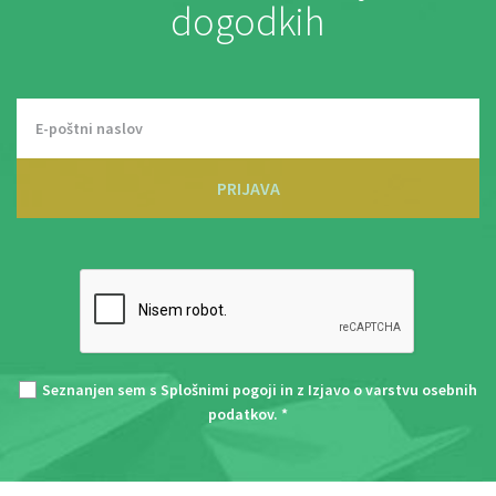
dogodkih
PRIJAVA
Seznanjen sem s
Splošnimi pogoji
in z
Izjavo o varstvu osebnih
podatkov
. *