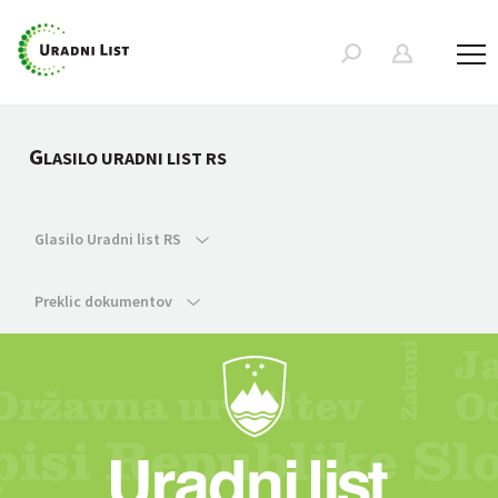
G
LASILO URADNI LIST RS
Glasilo Uradni list RS
Preklic dokumentov