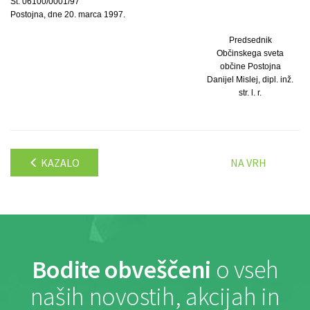
Št. 06100/0001/97
Postojna, dne 20. marca 1997.
Predsednik
Občinskega sveta
občine Postojna
Danijel Mislej, dipl. inž.
str. l. r.
KAZALO
NA VRH
Bodite obveščeni
o vseh
naših novostih, akcijah in