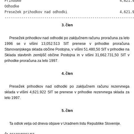
Prihodke                                               4,621.9
Odhodke                                                       
Presežek prihodkov nad odhodki                         4,621.9
-------------------------------------------------------------
3. člen
Presežek prihodkov nad odhodki po zaključnem računu proračuna za leto
1996 se v višini 13,052.513 SIT prenese v prihodke proračuna
Stanovanjskega sklada občine Postojna, v višini 51.480,50 SIT v prihodke na
Sklada stavbnih zemljišč občine Postojna in v višini 31,662.731,50 SIT v
prihodke proračuna za leto 1997.
4. člen
Presežek prihodkov nad odhodki po zaključnem računu rezervnega
sklada v višini 4,621.922 SIT se prenese v prihodke rezervnega sklada za
leto 1997.
5. člen
Ta odlok velja od dneva objave v Uradnem listu Republike Slovenije.