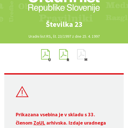
Številka 23
Uradni list RS, št. 23/1997 z dne 25. 4. 1997
Prikazana vsebina je v skladu s 33.
členom
ZoUL
arhivska. Izdaje uradnega