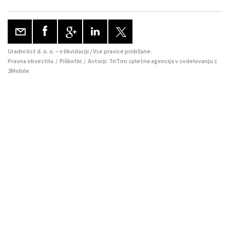
Uradni list d. o. o. – v likvidaciji / Vse pravice pridržane.
Pravna obvestila
/
Piškotki
/ Avtorji:
TriTim spletna agencija
v sodelovanju z
2Mobile