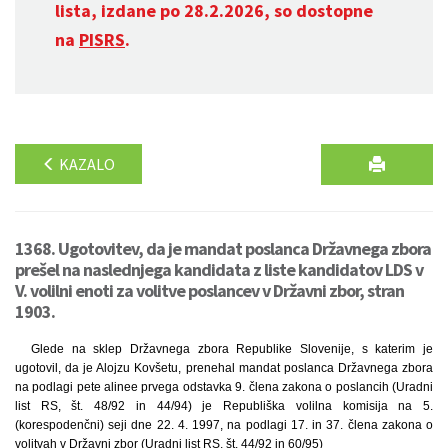
lista, izdane po 28.2.2026, so dostopne
na
PISRS
.
KAZALO
1368. Ugotovitev, da je mandat poslanca Državnega zbora
prešel na naslednjega kandidata z liste kandidatov LDS v
V. volilni enoti za volitve poslancev v Državni zbor, stran
1903.
Glede na sklep Državnega zbora Republike Slovenije, s katerim je
ugotovil, da je Alojzu Kovšetu, prenehal mandat poslanca Državnega zbora
na podlagi pete alinee prvega odstavka 9. člena zakona o poslancih (Uradni
list RS, št. 48/92 in 44/94) je Republiška volilna komisija na 5.
(korespodenčni) seji dne 22. 4. 1997, na podlagi 17. in 37. člena zakona o
volitvah v Državni zbor (Uradni list RS, št. 44/92 in 60/95)