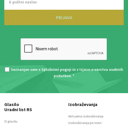
PRIJAVA
Seznanjen sem s
Splošnimi pogoji
in z
Izjavo o varstvu osebnih
podatkov
. *
Glasilo
Izobraževanja
Uradni list RS
Aktualna izobraževanja
O glasilu
Izobraževanja po meri