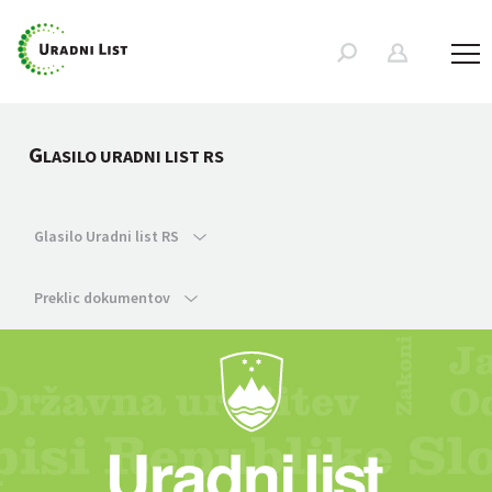
G
LASILO URADNI LIST RS
Glasilo Uradni list RS
Preklic dokumentov