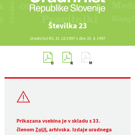
Številka 23
Uradni list RS, št. 23/1997 z dne 25. 4. 1997
Prikazana vsebina je v skladu s 33.
členom
ZoUL
arhivska. Izdaje uradnega