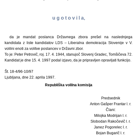
u g o t o v i l a,
da je mandat poslanca Državnega zbora prešel na naslednjega
kandidata z liste kandidatov LDS – Liberalna demokracija Slovenije v V.
volilni enoti za volitve poslancev v Državni zbor.
To je: Peter Petrovič, roj. 17. 4. 1944, stanujoč Slovenj Gradec, Tomšičeva 72.
Kandidat je dne 15. 4. 1997 podal izjavo, da je pripravljen opravljati funkcijo.
Št. 18-4/96-10/97
Ljubljana, dne 22. aprila 1997.
Republiška volilna komisija
Predsednik
Anton Gašper Frantar l. r.
Člani:
Milojka Modrijan l. r.
Slobodan Rakočevič l. r.
Janez Pogorelec l. r.
Bojan Bugarič l. r.