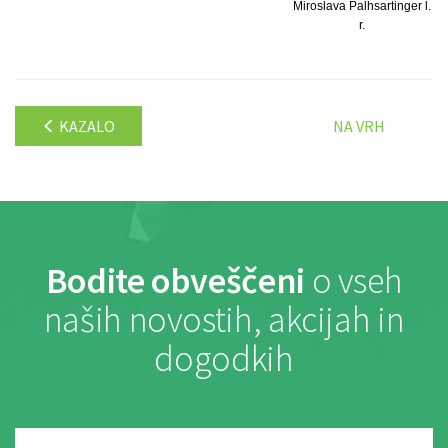
Miroslava Palhsartinger l.
r.
KAZALO
NA VRH
Bodite obveščeni
o vseh
naših novostih, akcijah in
dogodkih