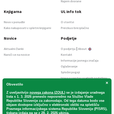
Najem dvorane
Knjigarna
UL info tok
Novo v ponudbi
O storitvi
Kako nakupovati v spletni knjigarni
Preizkusi brezplačno
Novice
Podjetje
|
Aktualni članki
O podjetju
About
Naroči se na novice
Kontakt
Informacije javnega značaja
Oglaševanje
Splošni pogoji
Izjava o varstvu osebnih podatkov
×
E-dražbe
Obvestilo
Z uveljavitvijo
novega zakona (ZOUL)
se je
izdajanje uradnega
lista s 1. 3. 2026 preneslo
neposredno
na Službo Vlade
Republike Slovenije za zakonodajo
. Od tega datuma bodo vse
objave dostopne izključno v elektronski obliki na spletišču
Pravnega informacijskega sistema Republike Slovenije (PISRS),
Uradni list d. o. o. – v likvidaciji / Vse pravice pridržane.
tiskana izdaja pa se z 28. 2. 2026 ukinja.