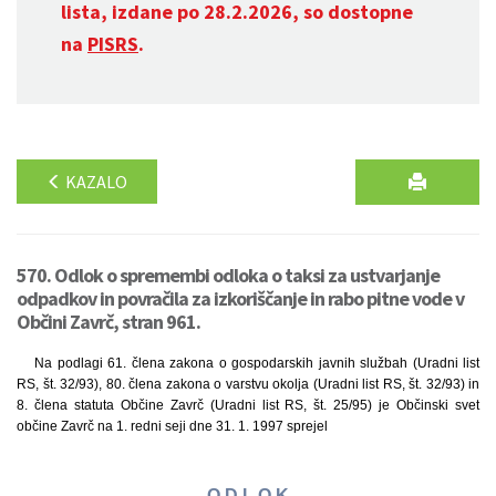
lista, izdane po 28.2.2026, so dostopne
na
PISRS
.
KAZALO
570. Odlok o spremembi odloka o taksi za ustvarjanje
odpadkov in povračila za izkoriščanje in rabo pitne vode v
Občini Zavrč, stran 961.
Na podlagi 61. člena zakona o gospodarskih javnih službah (Uradni list
RS, št. 32/93), 80. člena zakona o varstvu okolja (Uradni list RS, št. 32/93) in
8. člena statuta Občine Zavrč (Uradni list RS, št. 25/95) je Občinski svet
občine Zavrč na 1. redni seji dne 31. 1. 1997 sprejel
O D L O K