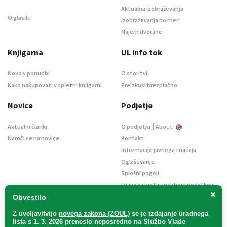
Aktualna izobraževanja
O glasilu
Izobraževanja po meri
Najem dvorane
Knjigarna
UL info tok
Novo v ponudbi
O storitvi
Kako nakupovati v spletni knjigarni
Preizkusi brezplačno
Novice
Podjetje
|
Aktualni članki
O podjetju
About
Naroči se na novice
Kontakt
Informacije javnega značaja
Oglaševanje
Splošni pogoji
Izjava o varstvu osebnih podatkov
×
E-dražbe
Obvestilo
Z uveljavitvijo
novega zakona (ZOUL)
se je
izdajanje uradnega
lista s 1. 3. 2026 preneslo
neposredno
na Službo Vlade