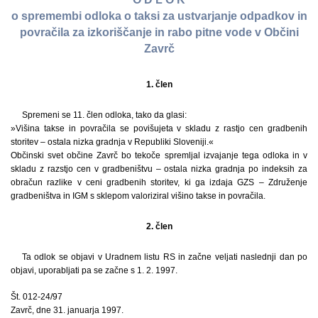
o spremembi odloka o taksi za ustvarjanje odpadkov in
povračila za izkoriščanje in rabo pitne vode v Občini
Zavrč
1. člen
Spremeni se 11. člen odloka, tako da glasi:
»Višina takse in povračila se povišujeta v skladu z rastjo cen gradbenih
storitev – ostala nizka gradnja v Republiki Sloveniji.«
Občinski svet občine Zavrč bo tekoče spremljal izvajanje tega odloka in v
skladu z razstjo cen v gradbeništvu – ostala nizka gradnja po indeksih za
obračun razlike v ceni gradbenih storitev, ki ga izdaja GZS – Združenje
gradbeništva in IGM s sklepom valoriziral višino takse in povračila.
2. člen
Ta odlok se objavi v Uradnem listu RS in začne veljati naslednji dan po
objavi, uporabljati pa se začne s 1. 2. 1997.
Št. 012-24/97
Zavrč, dne 31. januarja 1997.