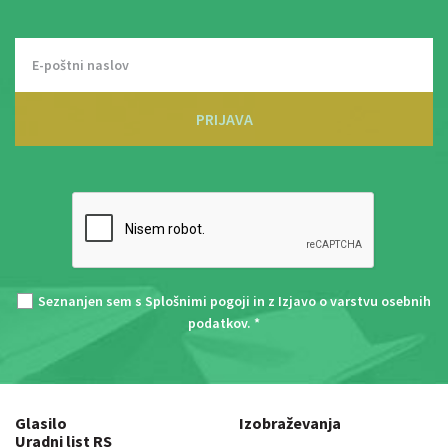
PRIJAVA
Seznanjen sem s
Splošnimi pogoji
in z
Izjavo o varstvu osebnih
podatkov
. *
Glasilo
Izobraževanja
Uradni list RS