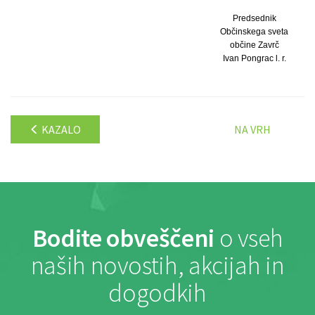
Predsednik
Občinskega sveta
občine Zavrč
Ivan Pongrac l. r.
KAZALO
NA VRH
Bodite obveščeni
o vseh
naših novostih, akcijah in
dogodkih