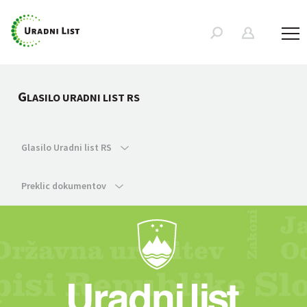
G
LASILO URADNI LIST RS
Glasilo Uradni list RS
Preklic dokumentov