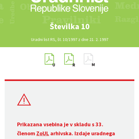
Številka 10
Uradni list RS, št. 10/1997 z dne 21. 2. 1997
Prikazana vsebina je v skladu s 33.
členom
ZoUL
arhivska. Izdaje uradnega