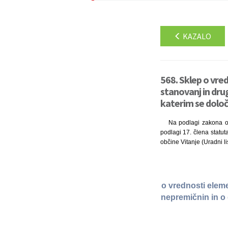
KAZALO
568. Sklep o vre
stanovanj in dru
katerim se določi
Na podlagi zakona o l
podlagi 17. člena statut
občine Vitanje (Uradni li
o vrednosti elem
nepremičnin in o 