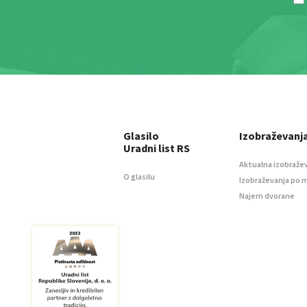
Glasilo
Izobraževanj
Uradni list RS
Aktualna izobraže
O glasilu
Izobraževanja po 
Najem dvorane