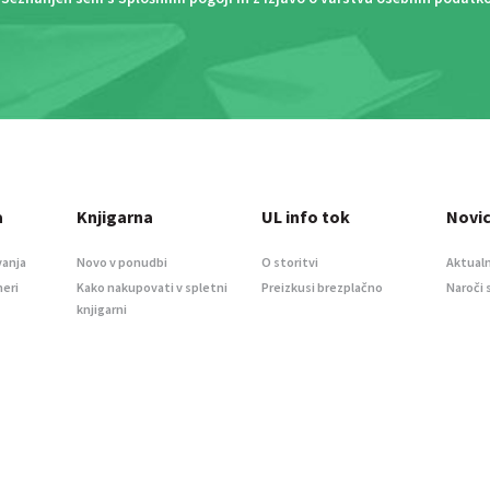
a
Knjigarna
UL info tok
Novi
vanja
Novo v ponudbi
O storitvi
Aktualn
meri
Kako nakupovati v spletni
Preizkusi brezplačno
Naroči 
knjigarni