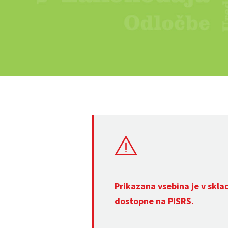
Prikazana vsebina je v skla
dostopne na
PISRS
.