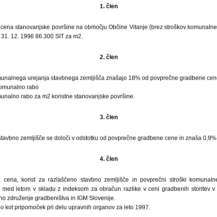
1. člen
ena stanovanjske površine na območju Občine Vitanje (brez stroškov komunalneg
 31. 12. 1996 86.300 SIT za m2.
2. člen
munalnega urejanja stavbnega zemljišča znašajo 18% od povprečne gradbene cene,
komunalno rabo
unalno rabo za m2 koristne stanovanjske površine.
3. člen
 stavbno zemljišče se določi v odstotku od povprečne gradbene cene in znaša 0,9%
4. člen
cena, korist za razlaščeno stavbno zemljišče in povprečni stroški komunaln
jo med letom v skladu z indeksom za obračun razlike v ceni gradbenih storitev v 
o združenje gradbeništva in IGM Slovenije.
o kot pripomoček pri delu upravnih organov za leto 1997.