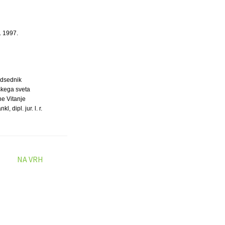
. 1997.
dsednik
kega sveta
ne Vitanje
l, dipl. jur. l. r.
NA VRH