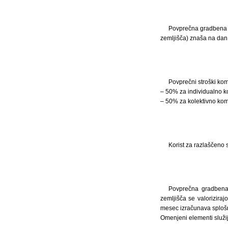
Povprečna gradbena c
zemljišča) znaša na dan
Povprečni stroški ko
– 50% za individualno 
– 50% za kolektivno kom
Korist za razlaščeno
Povprečna gradbena 
zemljišča se valorizira
mesec izračunava splošn
Omenjeni elementi služij