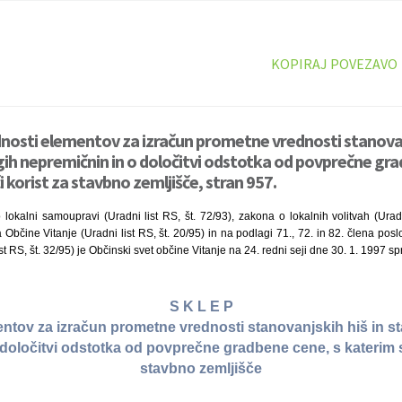
KOPIRAJ POVEZAVO
dnosti elementov za izračun prometne vrednosti stanovanj
gih nepremičnin in o določitvi odstotka od povprečne gra
 korist za stavbno zemljišče, stran 957.
okalni samoupravi (Uradni list RS, št. 72/93), zakona o lokalnih volitvah (Uradn
a Občine Vitanje (Uradni list RS, št. 20/95) in na podlagi 71., 72. in 82. člena po
st RS, št. 32/95) je Občinski svet občine Vitanje na 24. redni seji dne 30. 1. 1997 sp
S K L E P
entov za izračun prometne vrednosti stanovanjskih hiš in st
določitvi odstotka od povprečne gradbene cene, s katerim s
stavbno zemljišče