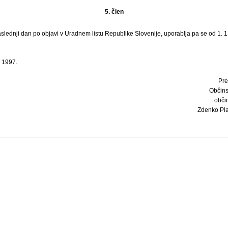
5. člen
aslednji dan po objavi v Uradnem listu Republike Slovenije, uporablja pa se od 1. 1
a 1997.
Pre
Občins
obči
Zdenko Plank