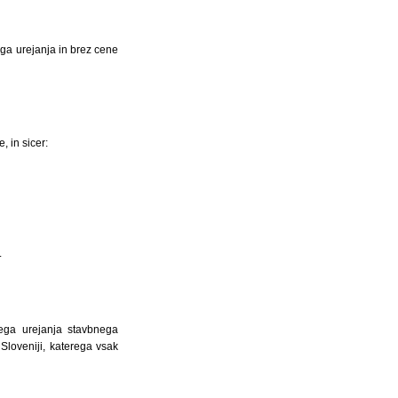
a urejanja in brez cene
 in sicer:
.
ega urejanja stavbnega
Sloveniji, katerega vsak