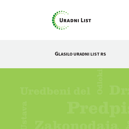
G
LASILO URADNI LIST RS