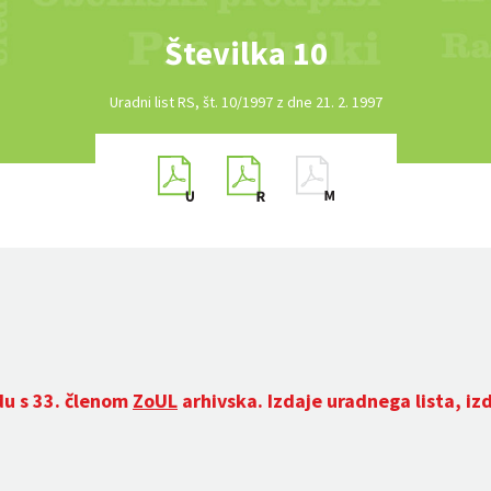
Številka 10
Uradni list RS, št. 10/1997 z dne 21. 2. 1997
du s 33. členom
ZoUL
arhivska. Izdaje uradnega lista, iz