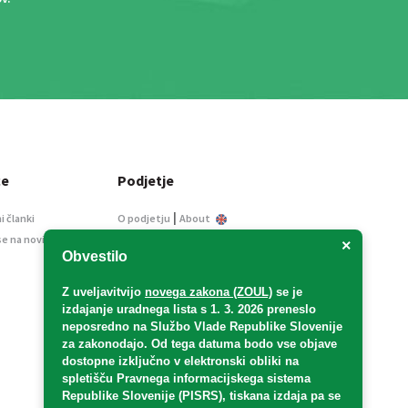
ce
Podjetje
|
i članki
O podjetju
About
se na novice
Kontakt
×
Obvestilo
Informacije javnega
značaja
Z uveljavitvijo
novega zakona (ZOUL)
se je
Oglaševanje
izdajanje uradnega lista s 1. 3. 2026 preneslo
Splošni pogoji
neposredno
na Službo Vlade Republike Slovenije
Izjava o varstvu osebnih
za zakonodajo
. Od tega datuma bodo vse objave
podatkov
dostopne izključno v elektronski obliki na
spletišču Pravnega informacijskega sistema
E-dražbe
Republike Slovenije (PISRS), tiskana izdaja pa se