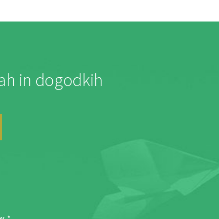
jah in dogodkih
ov
. *