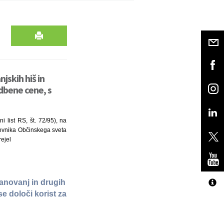
skih hiš in
dbene cene, s
i list RS, št. 72/95), na
slovnika Občinskega sveta
rejel
anovanj in drugih
e določi korist za