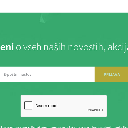
eni
o vseh naših novostih, akci
PRIJAVA
Seznanjen sem s
Splošnimi pogoji
in z
Izjavo o varstvu osebnih podatk