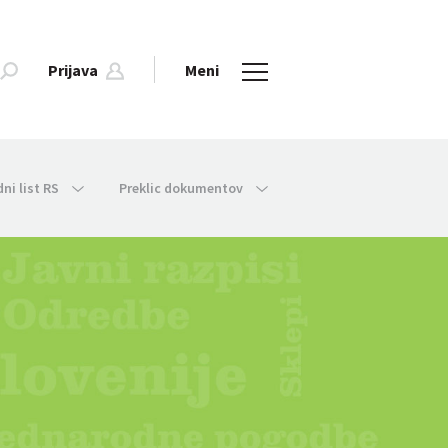
Prijava
Meni
dni list RS
Preklic dokumentov