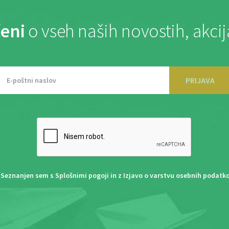
eni
o vseh naših novostih, akci
PRIJAVA
Seznanjen sem s
Splošnimi pogoji
in z
Izjavo o varstvu osebnih podatk