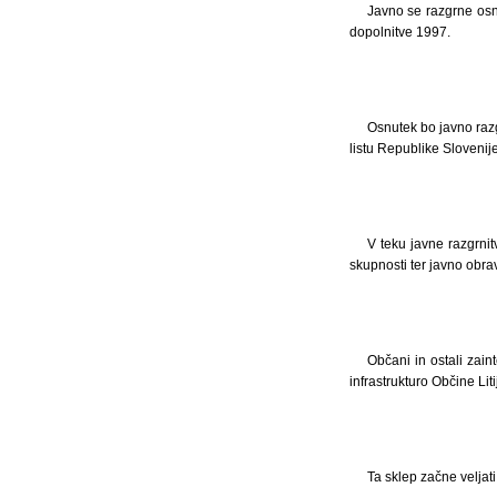
Javno se razgrne os
dopolnitve 1997.
Osnutek bo javno razg
listu Republike Slovenije
V teku javne razgrnit
skupnosti ter javno obravn
Občani in ostali zai
infrastrukturo Občine Liti
Ta sklep začne veljat