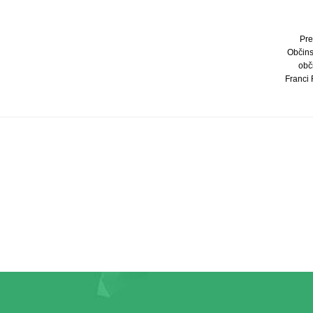
Pre
Občins
obči
Franci 