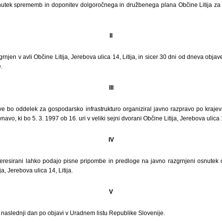
nutek sprememb in doponitev dolgoročnega in družbenega plana Občine Litija 
II
rnjen v avli Občine Litija, Jerebova ulica 14, Litija, in sicer 30 dni od dneva obj
.
III
ve bo oddelek za gospodarsko infrastrukturo organiziral javno razpravo po krajev
avo, ki bo 5. 3. 1997 ob 16. uri v veliki sejni dvorani Občine Litija, Jerebova ulica 1
IV
nteresirani lahko podajo pisne pripombe in predloge na javno razgrnjeni osnute
ja, Jerebova ulica 14, Litija.
V
i naslednji dan po objavi v Uradnem listu Republike Slovenije.