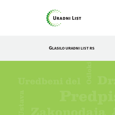
G
LASILO URADNI LIST RS