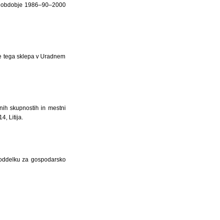
za obdobje 1986–90–2000
ave tega sklepa v Uradnem
nih skupnostih in mestni
4, Litija.
k oddelku za gospodarsko