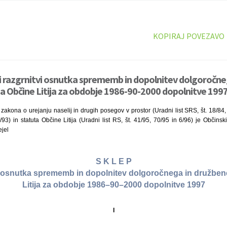
KOPIRAJ POVEZAVO
ni razgrnitvi osnutka sprememb in dopolnitev dolgoročne
 Občine Litija za obdobje 1986-90-2000 dopolnitve 1997,
zakona o urejanju naselij in drugih posegov v prostor (Uradni list SRS, št. 18/84, 
/93) in statuta Občine Litija (Uradni list RS, št. 41/95, 70/95 in 6/96) je Občinski
jel
S K L E P
vi osnutka sprememb in dopolnitev dolgoročnega in družbe
Litija za obdobje 1986–90–2000 dopolnitve 1997
I