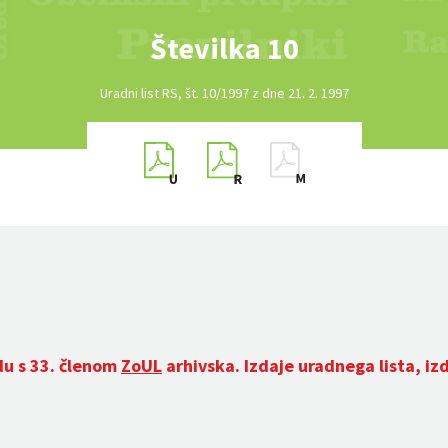
Številka 10
Uradni list RS, št. 10/1997 z dne 21. 2. 1997
du s 33. členom
ZoUL
arhivska. Izdaje uradnega lista, iz