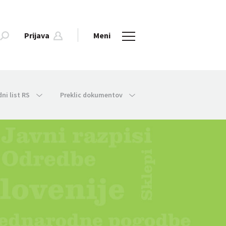
Prijava
Meni
dni list RS
Preklic dokumentov