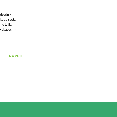
dsednik
kega sveta
ne Litija
Rokavec l. r.
NA VRH