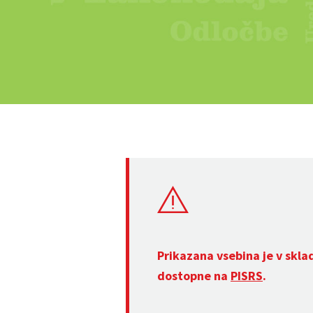
Prikazana vsebina je v skla
dostopne na
PISRS
.