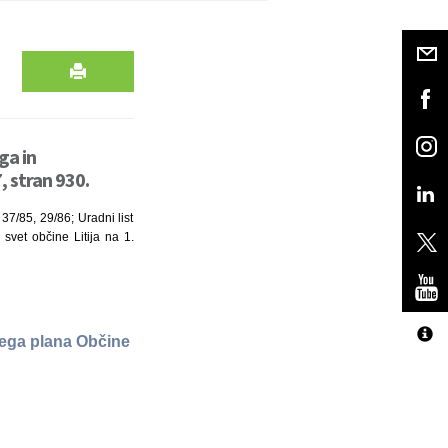
ga in
 stran 930.
37/85, 29/86; Uradni list
 svet občine Litija na 1.
nega plana Občine