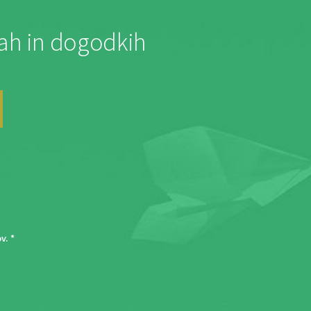
jah in dogodkih
ov
. *