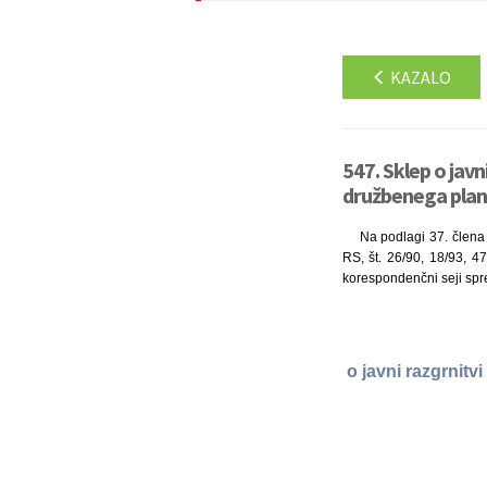
KAZALO
547. Sklep o jav
družbenega plana
Na podlagi 37. člena 
RS, št. 26/90, 18/93, 47
korespondenčni seji spre
o javni razgrnit