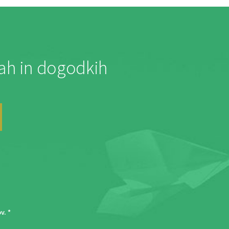
jah in dogodkih
ov
. *