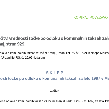
KOPIRAJ POVEZAVO
očitvi vrednosti točke po odloku o komunalnih taksah za 
nj, stran 929.
dloka o komunalnih taksah v Občini Kranj (Uradni list RS, št. 1/92) in sklepa Mes
(Uradni list RS, št. 22/95) izdajam
S K L E P
nosti točke po odloku o komunalnih taksah za leto 1997 v Me
1. člen
lena odloka o komunalnih taksah v Občini Kranj (Uradni list RS, št. 1/92) za leto 19