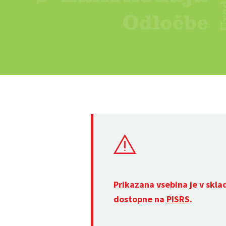
Prikazana vsebina je v skla
dostopne na
PISRS
.