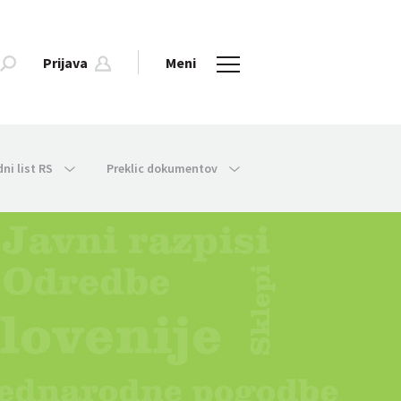
Prijava
Meni
dni list RS
Preklic dokumentov