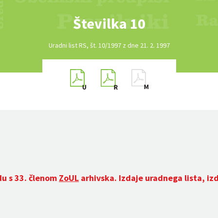
Številka 10
Uradni list RS, št. 10/1997 z dne 21. 2. 1997
du s 33. členom
ZoUL
arhivska. Izdaje uradnega lista, iz