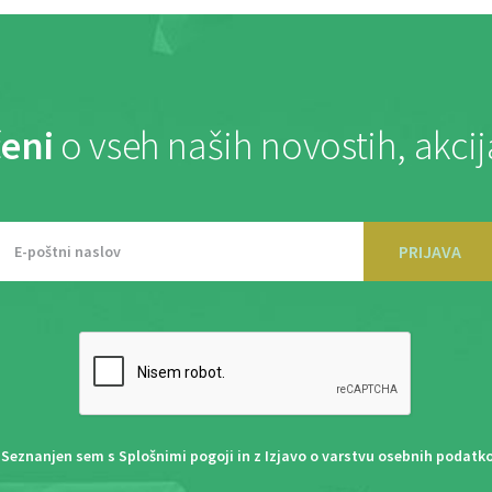
eni
o vseh naših novostih, akci
PRIJAVA
Seznanjen sem s
Splošnimi pogoji
in z
Izjavo o varstvu osebnih podatk