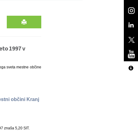
leto 1997 v
tnega sveta mestne občine
stni občini Kranj
97 znaša 5,20 SIT.