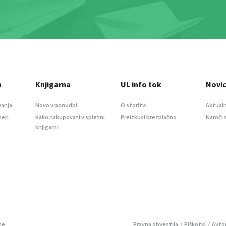
a
Knjigarna
UL info tok
Novi
vanja
Novo v ponudbi
O storitvi
Aktualn
meri
Kako nakupovati v spletni
Preizkusi brezplačno
Naroči 
knjigarni
ne.
Pravna obvestila
/
Piškotki
/ Avtor