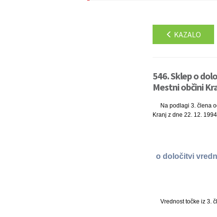
KAZALO
546. Sklep o dol
Mestni občini Kra
Na podlagi 3. člena o
Kranj z dne 22. 12. 1994 
o določitvi vred
Vrednost točke iz 3. č