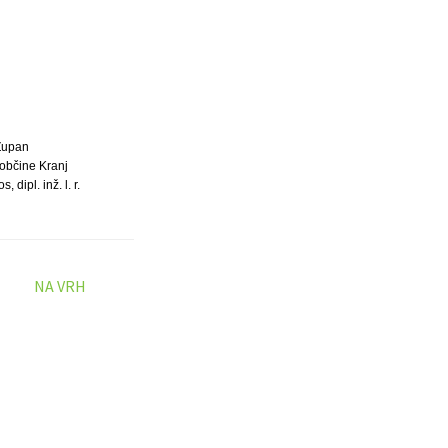
Župan
občine Kranj
, dipl. inž. l. r.
NA VRH