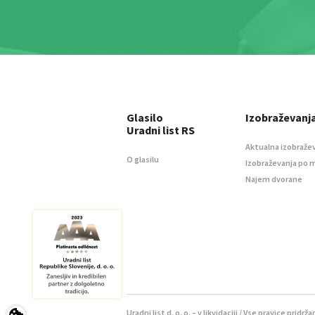
Glasilo
Izobraževanj
Uradni list RS
Aktualna izobraže
O glasilu
Izobraževanja po 
Najem dvorane
Uradni list d. o. o. – v likvidaciji / Vse pravice pridrža