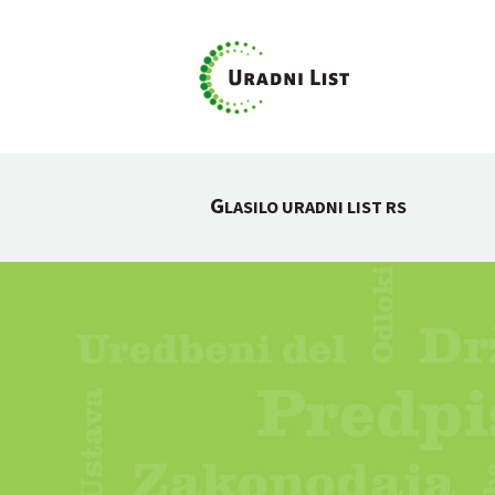
G
LASILO URADNI LIST RS