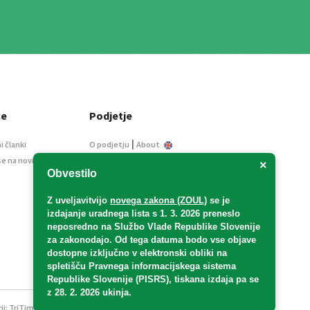
ce
Podjetje
|
i članki
O podjetju
About
se na novice
Kontakt
×
Obvestilo
Informacije javnega
značaja
Z uveljavitvijo
novega zakona (ZOUL)
se je
Oglaševanje
izdajanje uradnega lista s 1. 3. 2026 preneslo
Splošni pogoji
neposredno
na Službo Vlade Republike Slovenije
Izjava o varstvu osebnih
za zakonodajo
. Od tega datuma bodo vse objave
podatkov
dostopne izključno v elektronski obliki na
spletišču Pravnega informacijskega sistema
E-dražbe
Republike Slovenije (PISRS), tiskana izdaja pa se
z 28. 2. 2026 ukinja.
ji:
TriTim spletna agencija
v sodelovanju z 2Mobile